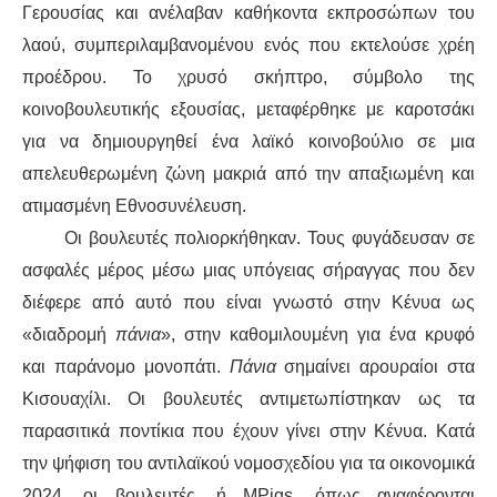
Γερουσίας και ανέλαβαν καθήκοντα εκπροσώπων του
λαού, συμπεριλαμβανομένου ενός που εκτελούσε χρέη
ΑΦΡΙΚΉ
προέδρου. Το χρυσό σκήπτρο, σύμβολο της
ΕΡΓΑΤΙΚΌ ΚΊΝΗΜΑ
κοινοβουλευτικής εξουσίας, μεταφέρθηκε με καροτσάκι
για να δημιουργηθεί ένα λαϊκό κοινοβούλιο σε μια
ΚΙΝΗΤΟΠΟΙΉΣΕΙΣ
απελευθερωμένη ζώνη μακριά από την απαξιωμένη και
ατιμασμένη Εθνοσυνέλευση.
ΕΙΔΉΣΕΙΣ
Οι βουλευτές πολιορκήθηκαν. Τους φυγάδευσαν σε
ασφαλές μέρος μέσω μιας υπόγειας σήραγγας που δεν
ΑΝΑΚΟΙΝΏΣΕΙΣ
διέφερε από αυτό που είναι γνωστό στην Κένυα ως
ΑΝΑΛΎΣΕΙΣ
«διαδρομή
πάνια
», στην καθομιλουμένη για ένα κρυφό
και παράνομο μονοπάτι.
Πάνια
σημαίνει αρουραίοι στα
ΚΙΝΉΜΑΤΑ
Κισουαχίλι. Οι βουλευτές αντιμετωπίστηκαν ως τα
παρασιτικά ποντίκια που έχουν γίνει στην Κένυα. Κατά
ΚΙΝΗΤΟΠΟΙΉΣΕΙΣ
την ψήφιση του αντιλαϊκού νομοσχεδίου για τα οικονομικά
2024, οι βουλευτές, ή MPigs, όπως αναφέρονται