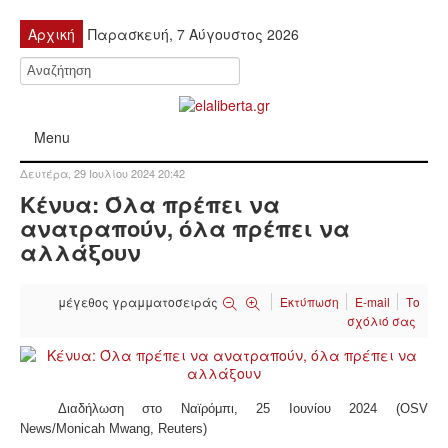
Αρχική
Παρασκευή, 7 Αύγουστος 2026
Menu
Δευτέρα, 29 Ιουλίου 2024 20:42
ΠΟΛΙΤΙΚΉ
Κένυα: Όλα πρέπει να
ανατραπούν, όλα πρέπει να
ΚΙΝΗΤΟΠΟΙΉΣΕΙΣ
αλλάξουν
ΕΙΔΉΣΕΙΣ
μέγεθος γραμματοσειράς
Εκτύπωση
E-mail
Το
σχόλιό σας
ΑΝΑΚΟΙΝΏΣΕΙΣ
ΑΝΑΛΎΣΕΙΣ
Διαδήλωση στο Ναϊρόμπι, 25 Ιουνίου 2024 (OSV
News/Monicah Mwang, Reuters)
ΟΙΚΟΝΟΜΊΑ