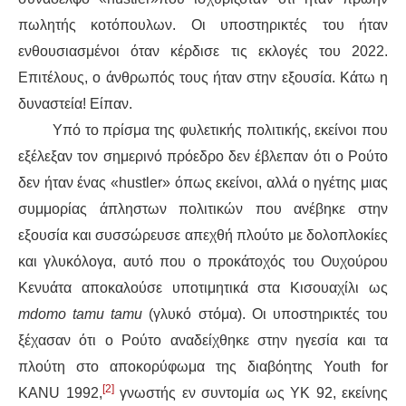
πωλητής κοτόπουλων. Οι υποστηρικτές του ήταν
ενθουσιασμένοι όταν κέρδισε τις εκλογές του 2022.
Επιτέλους, ο άνθρωπός τους ήταν στην εξουσία. Κάτω η
δυναστεία! Είπαν.
Υπό το πρίσμα της φυλετικής πολιτικής, εκείνοι που
εξέλεξαν τον σημερινό πρόεδρο δεν έβλεπαν ότι ο Ρούτο
δεν ήταν ένας «hustler» όπως εκείνοι, αλλά ο ηγέτης μιας
συμμορίας άπληστων πολιτικών που ανέβηκε στην
εξουσία και συσσώρευσε απεχθή πλούτο με δολοπλοκίες
και γλυκόλογα, αυτό που ο προκάτοχός του Ουχούρου
Κενυάτα αποκαλούσε υποτιμητικά στα Κισουαχίλι ως
mdomo tamu tamu
(γλυκό στόμα). Οι υποστηρικτές του
ξέχασαν ότι ο Ρούτο αναδείχθηκε στην ηγεσία και τα
πλούτη στο αποκορύφωμα της διαβόητης Youth for
[2]
KANU 1992,
γνωστής εν συντομία ως YK 92, εκείνης