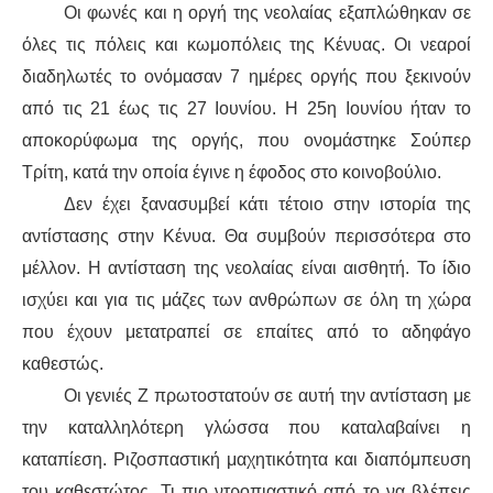
ΙΣΤΟΡΊΑ / ΘΕΩΡΊΑ
Οι φωνές και η οργή της νεολαίας εξαπλώθηκαν σε
όλες τις πόλεις και κωμοπόλεις της Κένυας. Οι νεαροί
ΙΣΤΟΡΊΑ
διαδηλωτές το ονόμασαν 7 ημέρες οργής που ξεκινούν
από τις 21 έως τις 27 Ιουνίου. Η 25η Ιουνίου ήταν το
ΘΕΩΡΊΑ
αποκορύφωμα της οργής, που ονομάστηκε Σούπερ
ΠΟΛΙΤΙΣΜΌΣ
Τρίτη, κατά την οποία έγινε η έφοδος στο κοινοβούλιο.
Δεν έχει ξανασυμβεί κάτι τέτοιο στην ιστορία της
ΛΟΓΟΤΕΧΝΊΑ / ΤΈΧΝΗ
αντίστασης στην Κένυα. Θα συμβούν περισσότερα στο
μέλλον. Η αντίσταση της νεολαίας είναι αισθητή. Το ίδιο
ΜΟΥΣΙΚΉ
ισχύει και για τις μάζες των ανθρώπων σε όλη τη χώρα
που έχουν μετατραπεί σε επαίτες από το αδηφάγο
ΚΙΝΗΜΑΤΟΓΡΆΦΟΣ
καθεστώς.
Οι γενιές Ζ πρωτοστατούν σε αυτή την αντίσταση με
την καταλληλότερη γλώσσα που καταλαβαίνει η
καταπίεση. Ριζοσπαστική μαχητικότητα και διαπόμπευση
του καθεστώτος. Τι πιο ντροπιαστικό από το να βλέπεις