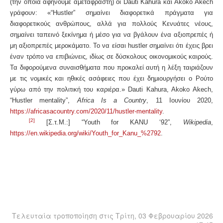
(την οποία αφήνουμε αμετάφραστη) οι Dauti Kahura και Akoko Akech
γράφουν: «“Hustler” σημαίνει διαφορετικά πράγματα για
διαφορετικούς ανθρώπους, αλλά για πολλούς Κενυάτες νέους,
σημαίνει ταπεινό ξεκίνημα ή μέσο για να βγάλουν ένα αξιοπρεπές ή
μη αξιοπρεπές μεροκάματο. Το να είσαι hustler σημαίνει ότι έχεις βρει
έναν τρόπο να επιβιώνεις, ιδίως σε δύσκολους οικονομικούς καιρούς.
Τα διφορούμενα συναισθήματα που προκαλεί αυτή η λέξη ταιριάζουν
με τις νομικές και ηθικές ασάφειες που έχει δημιουργήσει ο Ρούτο
γύρω από την πολιτική του καριέρα.»
Dauti Kahura, Akoko Akech,
“Hustler mentality”,
Africa Is a Country
, 11
Ιουνίου
2020,
https://africasacountry.com/2020/11/hustler-mentality
.
[2]
[
Σ
.
τ
.
Μ
.:] “Youth for KANU ‘92”,
Wikipedia
,
https://en.wikipedia.org/wiki/Youth_for_Kanu_%2792
.
Τελευταία τροποποίηση στις Τρίτη, 03 Φεβρουαρίου 2026