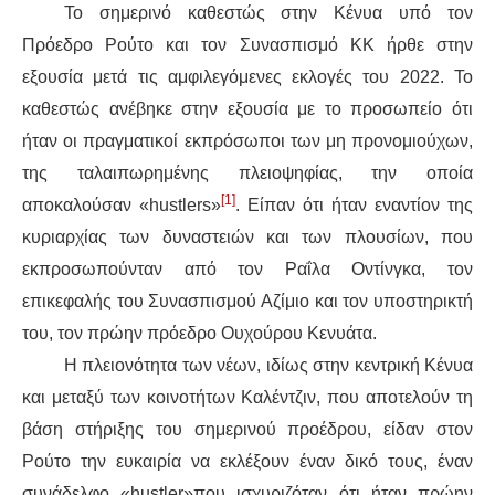
Το σημερινό καθεστώς στην Κένυα υπό τον
Πρόεδρο Ρούτο και τον Συνασπισμό KK ήρθε στην
εξουσία μετά τις αμφιλεγόμενες εκλογές του 2022. Το
καθεστώς ανέβηκε στην εξουσία με το προσωπείο ότι
ήταν οι πραγματικοί εκπρόσωποι των μη προνομιούχων,
της ταλαιπωρημένης πλειοψηφίας, την οποία
[1]
αποκαλούσαν «hustlers»
. Είπαν ότι ήταν εναντίον της
κυριαρχίας των δυναστειών και των πλουσίων, που
εκπροσωπούνταν από τον Ραΐλα Οντίνγκα, τον
επικεφαλής του Συνασπισμού Αζίμιο και τον υποστηρικτή
του, τον πρώην πρόεδρο Ουχούρου Κενυάτα.
Η πλειονότητα των νέων, ιδίως στην κεντρική Κένυα
και μεταξύ των κοινοτήτων Καλέντζιν, που αποτελούν τη
βάση στήριξης του σημερινού προέδρου, είδαν στον
Ρούτο την ευκαιρία να εκλέξουν έναν δικό τους, έναν
συνάδελφο «hustler»που ισχυριζόταν ότι ήταν πρώην