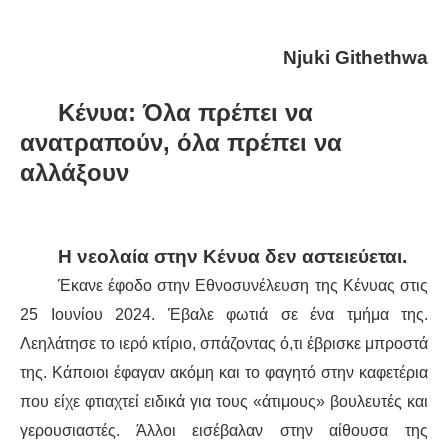
ΔΙΕΘΝΉ
Njuki Githethwa
ΕΙΔΉΣΕΙΣ
Κένυα: Όλα πρέπει να
ανατραπούν, όλα πρέπει να
ΚΌΣΜΟΣ
αλλάξουν
ΑΝΑΤΟΛΙΚΉ ΕΥΡΏΠΗ / ΒΑΛΚΆΝΙΑ
ΔΥΤΙΚΉ ΕΥΡΏΠΗ
Η νεολαία στην Κένυα δεν αστειεύεται.
Έκανε έφοδο στην Εθνοσυνέλευση της Κένυας στις
ΜΈΣΗ ΑΝΑΤΟΛΉ / ΒΌΡΕΙΑ ΑΦΡΙΚΉ
25 Ιουνίου 2024. Έβαλε φωτιά σε ένα τμήμα της.
ΒΌΡΕΙΑ ΑΜΕΡΙΚΉ
Λεηλάτησε το ιερό κτίριο, σπάζοντας ό,τι έβρισκε μπροστά
της. Κάποιοι έφαγαν ακόμη και το φαγητό στην καφετέρια
ΛΑΤΙΝΙΚΉ ΑΜΕΡΙΚΉ
που είχε φτιαχτεί ειδικά για τους «άτιμους» βουλευτές και
γερουσιαστές. Άλλοι εισέβαλαν στην αίθουσα της
ΑΣΊΑ / ΩΚΕΑΝΊΑ