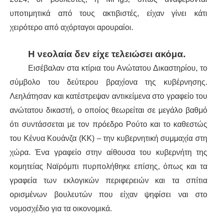
ΕΙΔΉΣΕΙΣ
υποτιμητικά από τους ακτιβιστές, είχαν γίνει κάτι
ΑΝΑΚΟΙΝΏΣΕΙΣ
χειρότερο από αχόρταγοι αρουραίοι.
ΝΕΟΛΑΊΑ
Η νεολαία δεν είχε τελειώσει ακόμα.
Εισέβαλαν στα κτίρια του Ανώτατου Δικαστηρίου, το
ΑΝΤΙΦΑΣΙΣΤΙΚΌ
σύμβολο του δεύτερου βραχίονα της κυβέρνησης.
Λεηλάτησαν και κατέστρεψαν αντικείμενα στο γραφείο του
ΑΝΤΙΡΑΤΣΙΣΤΙΚΌ
ανώτατου δικαστή, ο οποίος θεωρείται σε μεγάλο βαθμό
ΓΥΝΑΙΚΕΊΟ
ότι συντάσσεται με τον πρόεδρο Ρούτο και το καθεστώς
του Κένυα Κουάνζα (KK) – την κυβερνητική συμμαχία στη
LGBTQIA+
χώρα. Ένα γραφείο στην αίθουσα του κυβερνήτη της
κομητείας Ναϊρόμπι πυρπολήθηκε επίσης, όπως και τα
ΠΕΡΙΒΆΛΛΟΝ
γραφεία των εκλογικών περιφερειών και τα σπίτια
ΚΙΝΉΜΑΤΑ ΠΌΛΗΣ
ορισμένων βουλευτών που είχαν ψηφίσει ναι στο
νομοσχέδιο για τα οικονομικά.