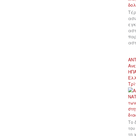
Τέρ
ασυ
εγκ
αστ
παρ
αστ
ΑΝΤ
Ανε
ΗΠΑ
Ελλ
Τρί
Το 
του
τη 