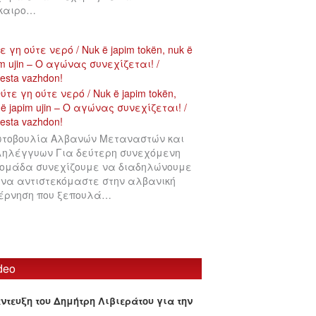
ίκαιρο…
ε γη ούτε νερό / Nuk ë japim tokën, nuk ë
im ujin – Ο αγώνας συνεχίζεται! /
testa vazhdon!
τοβουλία Αλβανών Μεταναστών και
ηλέγγυων Για δεύτερη συνεχόμενη
ομάδα συνεχίζουμε να διαδηλώνουμε
 να αντιστεκόμαστε στην αλβανική
έρνηση που ξεπουλά…
deo
έντευξη του Δημήτρη Λιβιεράτου για την