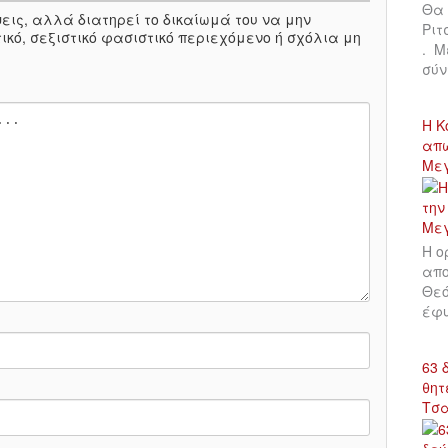
Θα 
πόψεις, αλλά διατηρεί το δικαίωμά του να μην
Ριτ
ικό, σεξιστικό φασιστικό περιεχόμενο ή σχόλια μη
. Μ
σύν
Η Κ
απώ
Με
Η ο
απο
Θεό
έφυ
63 
θητ
Τσ