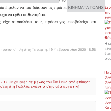
το πρόσφυγες πέρασε δίπλα από το ντελαπαρισμένο
ΚΙΝΉΜΑΤΑ ΠΌΛΗΣ
Σχό
ία έτρεξαν να του δώσουν τις πρώτες βοήθειες και να
την
έχρι να έρθει ασθενοφόρο.
των
ς είχε αποκαλέσει τους πρόσφυγες «εισβολείς» και
Η κ
είν
τροποποίηση στις Τετάρτη, 19 Φεβρουαρίου 2020 18:56
δια
αν
Παρ
συν
« 17 μαχαιριές σε μέλος του Die Linke από επίθεση
συν
σεις στη Γαλλία ενάντια στην νέα εργατική
Κα