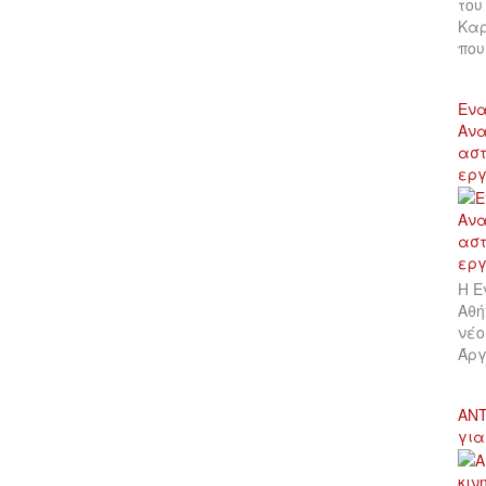
του
Καρ
πο
Ενα
Ανα
αστ
εργ
Η Ε
Αθή
νέο
Άργ
ΑΝΤ
για