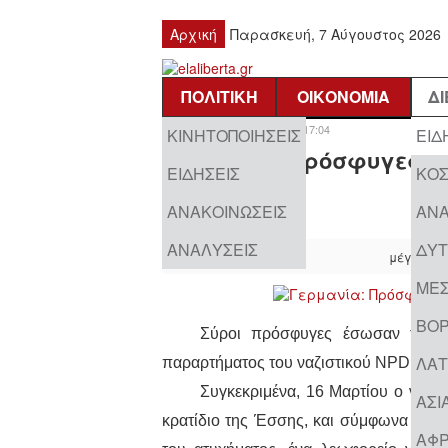
Αρχική
Παρασκευή, 7 Αύγουστος 2026
ΠΟΛΙΤΙΚΉ
ΟΙΚΟΝΟΜΊΑ
Δ
Τετάρτη, 23 Μαρτίου 2016 17:04
ΚΙΝΗΤΟΠΟΙΉΣΕΙΣ
ΕΙΔ
Γερμανία: Πρόσφυγες σώ
ΕΙΔΉΣΕΙΣ
ΚΌ
τροχαίο
ΑΝΑΚΟΙΝΏΣΕΙΣ
ΑΝΑ
ΑΝΑΛΎΣΕΙΣ
ΔΥΤ
μέγεθος 
ΜΈΣ
ΒΌΡ
Σύροι πρόσφυγες έσωσαν τη ζω
ΛΑΤ
παραρτήματος του ναζιστικού NPD στη
Συγκεκριμένα, 16 Μαρτίου ο ναζι
ΑΣΊ
κρατίδιο της Έσσης, και σύμφωνα με τ
ΑΦΡ