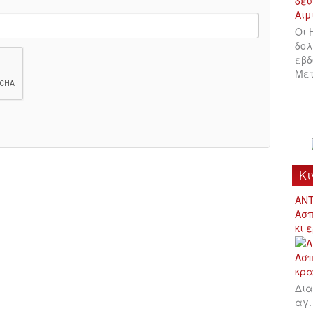
Οι 
δολ
εβδ
Μετ
Κι
ΑΝΤ
Ασπ
κι 
Δια
αγ.