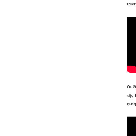
επα
Οι 2
της
εισ