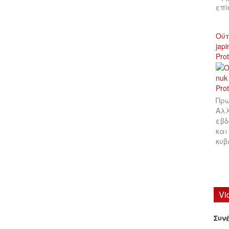
επ
Ούτ
jap
Pro
Πρω
Αλλ
εβδ
και
κυβ
Vi
Συν