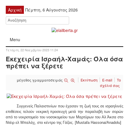
Αρχική
Πέμπτη, 6 Αύγουστος 2026
Menu
Τετάρτη, 22 Νοεμβρίου 2023 11:24
ΠΟΛΙΤΙΚΉ
Εκεχειρία Ισραήλ-Χαμάς: Όλα όσα
πρέπει να ξέρετε
ΚΙΝΗΤΟΠΟΙΉΣΕΙΣ
μέγεθος γραμματοσειράς
Εκτύπωση
E-mail
Το
ΕΙΔΉΣΕΙΣ
σχόλιό σας
ΑΝΑΚΟΙΝΏΣΕΙΣ
Συγγενείς Παλαιστινίων που έχασαν τη ζωή τους σε ισραηλινές
ΑΝΑΛΎΣΕΙΣ
επιθέσεις τελούν νεκρική προσευχή μετά την παραλαβή των σορών
από το νεκροτομείο του νοσοκομείου των Μαρτύρων του Αλ Άκσα στο
Ντέιρ ελ Μπαλάχ, στο κέντρο της Γάζας. [Mustafa Hassona/Anadolu]
ΟΙΚΟΝΟΜΊΑ