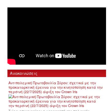
Ανακοινώσεις
Αντιπολεμική Πρωτοβουλία Σύρου: σχετικά με την
προκαταρκτική έρευνα για την κινητοποίηση κατά την
περσινή (22/7/2025) άφιξη του Crown Iris