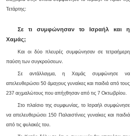
ΕΙΔΉΣΕΙΣ
Τετάρτης:
ΑΝΑΚΟΙΝΏΣΕΙΣ
Σε τι συμφώνησαν το Ισραήλ και η
ΝΕΟΛΑΊΑ
Χαμάς;
ΑΝΤΙΦΑΣΙΣΤΙΚΌ
Και οι δύο πλευρές συμφώνησαν σε τετραήμερη
ΑΝΤΙΡΑΤΣΙΣΤΙΚΌ
παύση των συγκρούσεων.
Σε αντάλλαγμα, η Χαμάς συμφώνησε να
ΓΥΝΑΙΚΕΊΟ
απελευθερώσει 50 άμαχους γυναίκες και παιδιά από τους
LGBTQIA+
237 αιχμαλώτους που απήχθησαν από τις 7 Οκτωβρίου.
Στο πλαίσιο της συμφωνίας, το Ισραήλ συμφώνησε
ΠΕΡΙΒΆΛΛΟΝ
να απελευθερώσει 150 Παλαιστίνιες γυναίκες και παιδιά
ΚΙΝΉΜΑΤΑ ΠΌΛΗΣ
από τις φυλακές του.