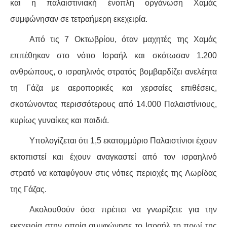
και η παλαιστινιακή ένοπλη οργάνωση Χαμάς
συμφώνησαν σε τετραήμερη εκεχειρία.
ΑΦΡΙΚΉ
Από τις 7 Οκτωβρίου, όταν μαχητές της Χαμάς
ΕΡΓΑΤΙΚΌ ΚΊΝΗΜΑ
επιτέθηκαν στο νότιο Ισραήλ και σκότωσαν 1.200
ανθρώπους, ο ισραηλινός στρατός βομβαρδίζει ανελέητα
ΚΙΝΗΤΟΠΟΙΉΣΕΙΣ
τη Γάζα με αεροπορικές και χερσαίες επιθέσεις,
ΕΙΔΉΣΕΙΣ
σκοτώνοντας περισσότερους από 14.000 Παλαιστίνιους,
κυρίως γυναίκες και παιδιά.
ΑΝΑΚΟΙΝΏΣΕΙΣ
Υπολογίζεται ότι 1,5 εκατομμύριο Παλαιστίνιοι έχουν
ΑΝΑΛΎΣΕΙΣ
εκτοπιστεί και έχουν αναγκαστεί από τον ισραηλινό
στρατό να καταφύγουν στις νότιες περιοχές της Λωρίδας
ΚΙΝΉΜΑΤΑ
της Γάζας.
ΚΙΝΗΤΟΠΟΙΉΣΕΙΣ
Ακολουθούν όσα πρέπει να γνωρίζετε για την
εκεχειρία στην οποία συμφώνησε το Ισραήλ το πρωί της