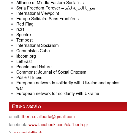
Alliance of Middle Eastern Socialists
Syria Freedom Forever – سوريا الحرية للأبد
International Viewpoint
Europe Solidaire Sans Frontières
Red Flag
rs21
Spectre
Tempest
International Socialism
Comunistas Cuba
libcom.org
LeftEast
People and Nature
Commons: Journal of Social Criticism
Posle / После
European network in solidarity with Ukraine and against
war
European network for solidarity with Ukraine
Επικοινωνία
email:
liberta.elaliberta@gmail.com
facebook:
www.facebook.com/elaliberta.gr
X:
x.com/elaliberta