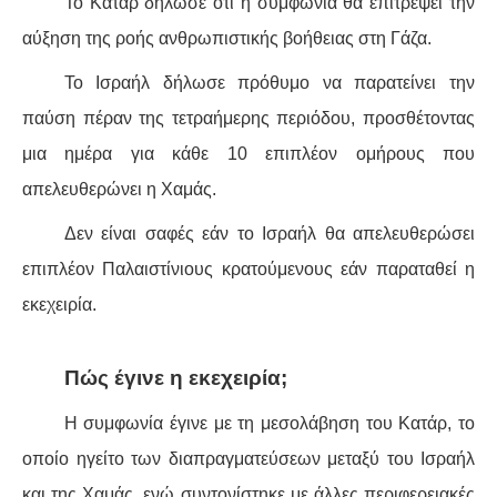
ΙΣΤΟΡΊΑ / ΘΕΩΡΊΑ
Το Κατάρ δήλωσε ότι η συμφωνία θα επιτρέψει την
αύξηση της ροής ανθρωπιστικής βοήθειας στη Γάζα.
ΙΣΤΟΡΊΑ
Το Ισραήλ δήλωσε πρόθυμο να παρατείνει την
ΘΕΩΡΊΑ
παύση πέραν της τετραήμερης περιόδου, προσθέτοντας
μια ημέρα για κάθε 10 επιπλέον ομήρους που
ΠΟΛΙΤΙΣΜΌΣ
απελευθερώνει η Χαμάς.
ΛΟΓΟΤΕΧΝΊΑ / ΤΈΧΝΗ
Δεν είναι σαφές εάν το Ισραήλ θα απελευθερώσει
επιπλέον Παλαιστίνιους κρατούμενους εάν παραταθεί η
ΜΟΥΣΙΚΉ
εκεχειρία.
ΚΙΝΗΜΑΤΟΓΡΆΦΟΣ
Πώς έγινε η εκεχειρία;
Η συμφωνία έγινε με τη μεσολάβηση του Κατάρ, το
οποίο ηγείτο των διαπραγματεύσεων μεταξύ του Ισραήλ
και της Χαμάς, ενώ συντονίστηκε με άλλες περιφερειακές