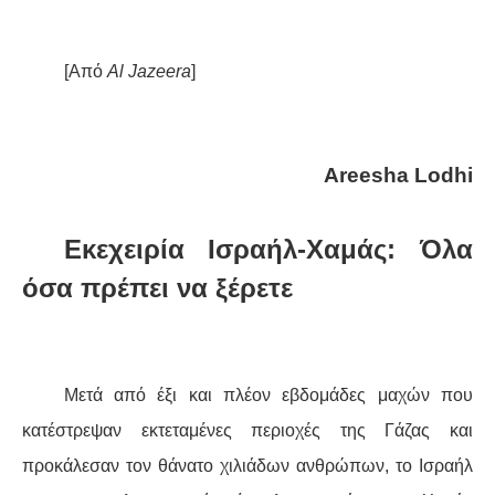
ΔΙΕΘΝΉ
[Από
Al Jazeera
]
ΕΙΔΉΣΕΙΣ
ΚΌΣΜΟΣ
Areesha Lodhi
ΑΝΑΤΟΛΙΚΉ ΕΥΡΏΠΗ / ΒΑΛΚΆΝΙΑ
Εκεχειρία Ισραήλ-Χαμάς: Όλα
ΔΥΤΙΚΉ ΕΥΡΏΠΗ
όσα πρέπει να ξέρετε
ΜΈΣΗ ΑΝΑΤΟΛΉ / ΒΌΡΕΙΑ ΑΦΡΙΚΉ
ΒΌΡΕΙΑ ΑΜΕΡΙΚΉ
Μετά από έξι και πλέον εβδομάδες μαχών που
κατέστρεψαν εκτεταμένες περιοχές της Γάζας και
ΛΑΤΙΝΙΚΉ ΑΜΕΡΙΚΉ
προκάλεσαν τον θάνατο χιλιάδων ανθρώπων, το Ισραήλ
ΑΣΊΑ / ΩΚΕΑΝΊΑ