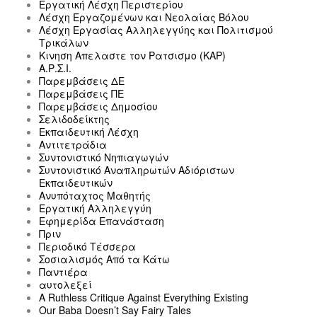
Εργατική Λέσχη Περιστερίου
Λέσχη Εργαζομένων και Νεολαίας Βόλου
Λέσχη Εργασίας Αλληλεγγύης και Πολιτισμού
Τρικάλων
Κινηση Απελαστε τον Ρατσισμο (ΚΑΡ)
Α.Ρ.Σ.Ι.
Παρεμβάσεις ΔΕ
Παρεμβάσεις ΠΕ
Παρεμβάσεις Δημοσίου
Σελιδοδείκτης
Εκπαιδευτική Λέσχη
Αντιτετράδια
Συντονιστικό Νηπιαγωγών
Συντονιστικό Αναπληρωτών Αδιόριστων
Εκπαιδευτικών
Ανυπόταχτος Μαθητής
Εργατική Αλληλεγγύη
Εφημερίδα Επανάσταση
Πριν
Περιοδικό Τέσσερα
Σοσιαλισμός Από τα Κάτω
Παντιέρα
αυτολεξεί
A Ruthless Critique Against Everything Existing
Our Baba Doesn’t Say Fairy Tales