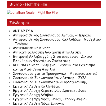
Βιβλίο - Fight the Fire
Σύνδεσμοι
ΑΝΤ.ΑΡ.ΣΥ.Α.
Αντιφασιστικός Συντονισμός Αθήνας – Πειραιά
Αντιφασιστικός Συντονισμός Καλλιθέας - Μοσχάτου
- Ταύρου
Αντιεθνικιστική Κίνηση
Αντικαπιταλιστική Ανατροπή στην Αττική
Επιτροπή Αλληλεγγύης Στρατευμένων - Δίκτυο
Ελεύθερων Φαντάρων Σπάρτακος
ΚΕΕΡΦΑ (Κίνηση Ενωμένοι Εναντία στο Ρατσισμό
και τη Φασιστική Απειλή)
Συντονισμός για το Προσφυγικό – Μεταναστευτικό
Συντονισμός Συλλογικοτήτων Αττικής – ΣΥΣΑ
Συντονισμός Συλλογικοτήτων Θεσσαλονίκης
Εργατική Λέσχη Καλλιθέας
Εργατική Λέσχη Κερατσινίου Δραπετσώνας
Εργατική Λέσχη Λέσβου
Εργατική Λέσχη Νέας Ιωνίας «Υδραγωγείο»
Εργατική Λέσχη Νέας Σμύρνης