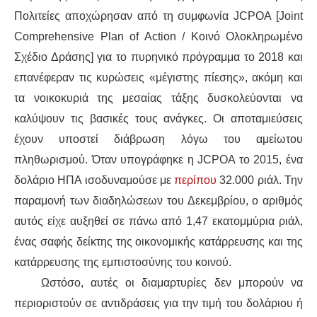
ΙΣΤΟΡΊΑ / ΘΕΩΡΊΑ
Πολιτείες αποχώρησαν από τη συμφωνία JCPOA [Joint
Comprehensive Plan of Action / Κοινό Ολοκληρωμένο
ΙΣΤΟΡΊΑ
Σχέδιο Δράσης] για το πυρηνικό πρόγραμμα το 2018 και
ΘΕΩΡΊΑ
επανέφεραν τις κυρώσεις «μέγιστης πίεσης», ακόμη και
τα νοικοκυριά της μεσαίας τάξης δυσκολεύονται να
ΠΟΛΙΤΙΣΜΌΣ
καλύψουν τις βασικές τους ανάγκες. Οι αποταμιεύσεις
έχουν υποστεί διάβρωση λόγω του αμείωτου
ΛΟΓΟΤΕΧΝΊΑ / ΤΈΧΝΗ
πληθωρισμού. Όταν υπογράφηκε η JCPOA το 2015, ένα
δολάριο ΗΠΑ ισοδυναμούσε με
περίπου
32.000 ριάλ. Την
ΜΟΥΣΙΚΉ
παραμονή των διαδηλώσεων του Δεκεμβρίου, ο αριθμός
ΚΙΝΗΜΑΤΟΓΡΆΦΟΣ
αυτός είχε αυξηθεί σε πάνω από 1,47 εκατομμύρια ριάλ,
ένας σαφής δείκτης της οικονομικής κατάρρευσης και της
κατάρρευσης της εμπιστοσύνης του κοινού.
Ωστόσο, αυτές οι διαμαρτυρίες δεν μπορούν να
περιοριστούν σε αντιδράσεις για την τιμή του δολάριου ή