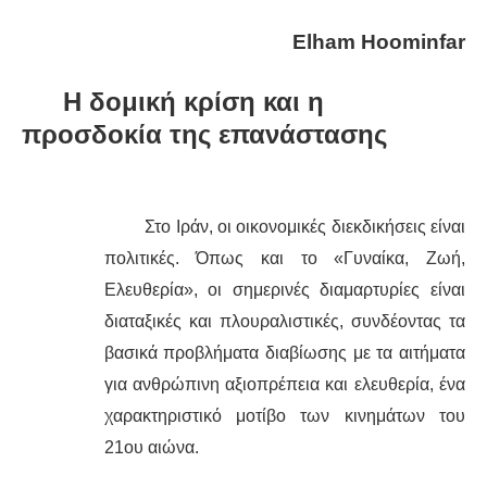
Elham Hoominfar
ΔΙΕΘΝΉ
Η δομική κρίση και η
ΕΙΔΉΣΕΙΣ
προσδοκία της επανάστασης
ΚΌΣΜΟΣ
ΑΝΑΤΟΛΙΚΉ ΕΥΡΏΠΗ / ΒΑΛΚΆΝΙΑ
Στο Ιράν, οι οικονομικές διεκδικήσεις είναι
πολιτικές. Όπως και το «Γυναίκα, Ζωή,
ΔΥΤΙΚΉ ΕΥΡΏΠΗ
Ελευθερία», οι σημερινές διαμαρτυρίες είναι
ΜΈΣΗ ΑΝΑΤΟΛΉ / ΒΌΡΕΙΑ ΑΦΡΙΚΉ
διαταξικές και πλουραλιστικές, συνδέοντας τα
βασικά προβλήματα διαβίωσης με τα αιτήματα
ΒΌΡΕΙΑ ΑΜΕΡΙΚΉ
για ανθρώπινη αξιοπρέπεια και ελευθερία, ένα
χαρακτηριστικό μοτίβο των κινημάτων του
ΛΑΤΙΝΙΚΉ ΑΜΕΡΙΚΉ
21ου αιώνα.
ΑΣΊΑ / ΩΚΕΑΝΊΑ