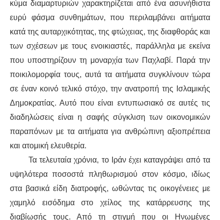
ΕΙΔΉΣΕΙΣ
κύμα διαμαρτυριών χαρακτηρίζεται από ένα ασυνήθιστα
ευρύ φάσμα συνθημάτων, που περιλαμβάνει αιτήματα
ΑΝΑΚΟΙΝΏΣΕΙΣ
κατά της αυταρχικότητας, της φτώχειας, της διαφθοράς και
των σχέσεων με τους ενοικιαστές, παράλληλα με εκείνα
ΝΕΟΛΑΊΑ
που υποστηρίζουν τη μοναρχία των Παχλαβί. Παρά την
ΑΝΤΙΦΑΣΙΣΤΙΚΌ
ποικιλομορφία τους, αυτά τα αιτήματα συγκλίνουν τώρα
σε έναν κοινό τελικό στόχο, την ανατροπή της Ισλαμικής
ΑΝΤΙΡΑΤΣΙΣΤΙΚΌ
Δημοκρατίας. Αυτό που είναι εντυπωσιακό σε αυτές τις
διαδηλώσεις είναι η σαφής σύγκλιση των οικονομικών
ΓΥΝΑΙΚΕΊΟ
παραπόνων με τα αιτήματα για ανθρώπινη αξιοπρέπεια
και ατομική ελευθερία.
LGBTQIA+
Τα τελευταία χρόνια, το Ιράν έχει καταγράψει από τα
ΠΕΡΙΒΆΛΛΟΝ
υψηλότερα ποσοστά πληθωρισμού στον κόσμο, ιδίως
στα βασικά είδη διατροφής, ωθώντας τις οικογένειες με
ΚΙΝΉΜΑΤΑ ΠΌΛΗΣ
χαμηλό εισόδημα στο χείλος της κατάρρευσης της
διαβίωσής τους. Από τη στιγμή που οι Ηνωμένες