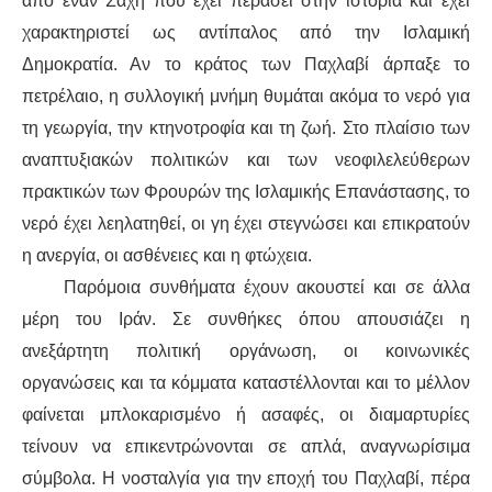
από έναν Σάχη που έχει περάσει στην ιστορία και έχει
χαρακτηριστεί ως αντίπαλος από την Ισλαμική
Δημοκρατία. Αν το κράτος των Παχλαβί άρπαξε το
πετρέλαιο, η συλλογική μνήμη θυμάται ακόμα το νερό για
τη γεωργία, την κτηνοτροφία και τη ζωή. Στο πλαίσιο των
αναπτυξιακών πολιτικών και των νεοφιλελεύθερων
πρακτικών των Φρουρών της Ισλαμικής Επανάστασης, το
νερό έχει λεηλατηθεί, οι γη έχει στεγνώσει και επικρατούν
η ανεργία, οι ασθένειες και η φτώχεια.
Παρόμοια συνθήματα έχουν ακουστεί και σε άλλα
μέρη του Ιράν. Σε συνθήκες όπου απουσιάζει η
ανεξάρτητη πολιτική οργάνωση, οι κοινωνικές
οργανώσεις και τα κόμματα καταστέλλονται και το μέλλον
φαίνεται μπλοκαρισμένο ή ασαφές, οι διαμαρτυρίες
τείνουν να επικεντρώνονται σε απλά, αναγνωρίσιμα
σύμβολα. Η νοσταλγία για την εποχή του Παχλαβί, πέρα