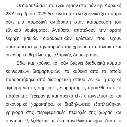
Οι διαδηλώσεις που ξεκίνησαν στο Ιράν την Κυριακή
ΑΦΡΙΚΉ
28 Δεκεμβρίου 2025 δεν είναι ούτε ένα ξαφνικό ξέσπασμα
ούτε μια παροδική αντίδραση στην κατάρρευση του
ΕΡΓΑΤΙΚΌ ΚΊΝΗΜΑ
εθνικού νομίσματος. Αντίθετα, αποτελούν την ορατή
έκρηξη βαθιών διαρθρωτικών κρίσεων που έχουν
ΚΙΝΗΤΟΠΟΙΉΣΕΙΣ
συσσωρευτεί με την πάροδο του χρόνου στα πολιτικά και
οικονομικά θεμέλια της Ισλαμικής Δημοκρατίας.
ΕΙΔΉΣΕΙΣ
Εδώ και χρόνια, το Ιράν βιώνει διαδοχικά κύματα
ΑΝΑΚΟΙΝΏΣΕΙΣ
κοινωνικών διαμαρτυριών, το καθένα από τα οποία
πυροδοτήθηκε από διαφορετική σπίθα. Αν και η αρχική
ΑΝΑΛΎΣΕΙΣ
αφορμή για τις σημερινές διαμαρτυρίες προήλθε από το
παζάρι της Τεχεράνης και αρχικά είχε επαγγελματικό και
ΚΙΝΉΜΑΤΑ
οικονομικό χαρακτήρα, οι διαδηλώσεις εξαπλώθηκαν
γρήγορα στις περιφερειακές περιοχές της χώρας και
ΚΙΝΗΤΟΠΟΙΉΣΕΙΣ
σύντομα εξελίχθηκαν σε ένα πανεθνικό κίνημα. Αυτό το