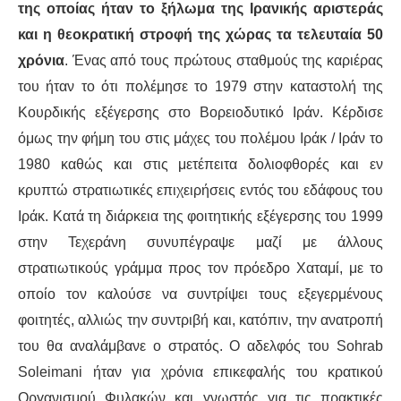
ΙΣΤΟΡΊΑ / ΘΕΩΡΊΑ
της οποίας ήταν το ξήλωμα της Ιρανικής αριστεράς
και η θεοκρατική στροφή της χώρας τα τελευταία 50
ΙΣΤΟΡΊΑ
χρόνια
. Ένας από τους πρώτους σταθμούς της καριέρας
του ήταν το ότι πολέμησε το 1979 στην καταστολή της
ΘΕΩΡΊΑ
Κουρδικής εξέγερσης στο Βορειοδυτικό Ιράν. Κέρδισε
ΠΟΛΙΤΙΣΜΌΣ
όμως την φήμη του στις μάχες του πολέμου Ιράκ / Ιράν το
1980 καθώς και στις μετέπειτα δολιοφθορές και εν
ΛΟΓΟΤΕΧΝΊΑ / ΤΈΧΝΗ
κρυπτώ στρατιωτικές επιχειρήσεις εντός του εδάφους του
Ιράκ. Κατά τη διάρκεια της φοιτητικής εξέγερσης του 1999
ΜΟΥΣΙΚΉ
στην Τεχεράνη συνυπέγραψε μαζί με άλλους
στρατιωτικούς γράμμα προς τον πρόεδρο Χαταμί, με το
ΚΙΝΗΜΑΤΟΓΡΆΦΟΣ
οποίο τον καλούσε να συντρίψει τους εξεγερμένους
φοιτητές, αλλιώς την συντριβή και, κατόπιν, την ανατροπή
του θα αναλάμβανε ο στρατός. Ο αδελφός του Sohrab
Soleimani ήταν για χρόνια επικεφαλής του κρατικού
Οργανισμού Φυλακών και γνωστός για τις πρακτικές