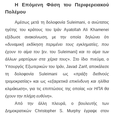
Η Επόμενη Φάση του Περιφερειακού
Πολέμου
Αμέσως μετά τη δολοφονία Suleimani, ο ανώτατος
ηγέτης του κράτους του Ιράν Ayatollah Ali Khamenei
εξέδωσε ανακοίνωση, με την οποία δηλώνει ότι
«
δυναμική εκδίκηση περιμένει τους εγκληματίες, που
έχουν το αίμα του
[εν. του Suleimani]
και το αίμα των
άλλων μαρτύρων στα χέρια τους
». Στο ίδιο πνεύμα, ο
Υπουργός Εξωτερικών του Ιράν, Javad Zarif, αποκάλεσε
τη δολοφονία Suleimani ως «
πράξη διεθνούς
τρομοκρατίας
» και ως «
εξαιρετικά επικίνδυνη και ηλίθια
κλιμάκωση
», για τις επιπτώσεις της οποίας «
οι ΗΠΑ θα
έχουν την πλήρη ευθύνη
».
Από την άλλη πλευρά, ο βουλευτής των
Δημοκρατικών Christopher S. Murphy έγραψε στον