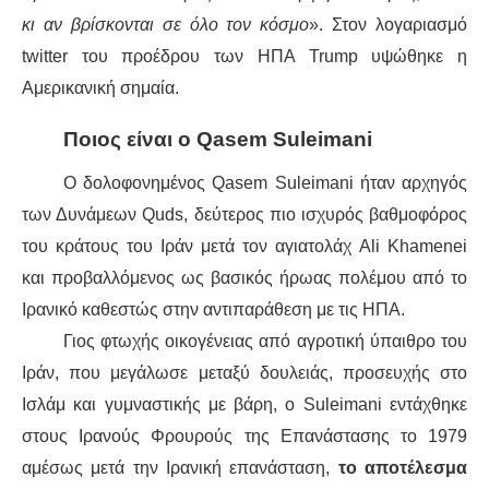
ΕΙΔΉΣΕΙΣ
κι αν βρίσκονται σε όλο τον κόσμο
». Στον λογαριασμό
ΑΝΑΚΟΙΝΏΣΕΙΣ
twitter του προέδρου των ΗΠΑ Trump υψώθηκε η
Αμερικανική σημαία.
ΝΕΟΛΑΊΑ
Ποιος είναι ο Qasem Suleimani
ΑΝΤΙΦΑΣΙΣΤΙΚΌ
Ο δολοφονημένος Qasem Suleimani ήταν αρχηγός
των Δυνάμεων Quds, δεύτερος πιο ισχυρός βαθμοφόρος
ΑΝΤΙΡΑΤΣΙΣΤΙΚΌ
του κράτους του Ιράν μετά τον αγιατολάχ Ali Khamenei
ΓΥΝΑΙΚΕΊΟ
και προβαλλόμενος ως βασικός ήρωας πολέμου από το
Ιρανικό καθεστώς στην αντιπαράθεση με τις ΗΠΑ.
LGBTQIA+
Γιος φτωχής οικογένειας από αγροτική ύπαιθρο του
Ιράν, που μεγάλωσε μεταξύ δουλειάς, προσευχής στο
ΠΕΡΙΒΆΛΛΟΝ
Ισλάμ και γυμναστικής με βάρη, ο Suleimani εντάχθηκε
ΚΙΝΉΜΑΤΑ ΠΌΛΗΣ
στους Ιρανούς Φρουρούς της Επανάστασης το 1979
αμέσως μετά την Ιρανική επανάσταση,
το αποτέλεσμα