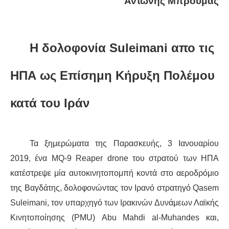
Αντώνης Μπρούμας
ΔΙΕΘΝΉ
Η δολοφονία Suleimani απο τις
ΕΙΔΉΣΕΙΣ
ΚΌΣΜΟΣ
ΗΠΑ ως Επίσημη Κήρυξη Πολέμου
ΑΝΑΤΟΛΙΚΉ ΕΥΡΏΠΗ / ΒΑΛΚΆΝΙΑ
κατά του Ιράν
ΔΥΤΙΚΉ ΕΥΡΏΠΗ
Τα ξημερώματα της Παρασκευής, 3 Ιανουαρίου
ΜΈΣΗ ΑΝΑΤΟΛΉ / ΒΌΡΕΙΑ ΑΦΡΙΚΉ
2019, ένα MQ-9 Reaper drone του στρατού των ΗΠΑ
κατέστρεψε μία αυτοκινητοπομπή κοντά στο αεροδρόμιο
ΒΌΡΕΙΑ ΑΜΕΡΙΚΉ
της Βαγδάτης, δολοφονώντας τον Ιρανό στρατηγό Qasem
ΛΑΤΙΝΙΚΉ ΑΜΕΡΙΚΉ
Suleimani, τον υπαρχηγό των Ιρακινών Δυνάμεων Λαϊκής
Κινητοποίησης (PMU) Abu Mahdi al-Muhandes και,
ΑΣΊΑ / ΩΚΕΑΝΊΑ