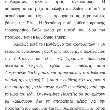
τουλάχιστον, άλλους τρεις ανθρώπους. Η
αυτοκινητοπομπή είχε παραλάβει τον Suleima
ni από το
ΑΦΡΙΚΉ
αεροδρόμιο και είχε ως προορισμό τις στρατιωτικές
βάσεις της PMU. Η ξεκάθαρη αυτή επίθεση κρατικής
ΕΡΓΑΤΙΚΌ ΚΊΝΗΜΑ
τρομοκρατίας έλαβε χώρα με εντολή του ίδιου του
ΚΙΝΗΤΟΠΟΙΉΣΕΙΣ
προέδρου των ΗΠΑ Donald Trump.
Αμέσως μετά το Πεντάγωνο του κράτους των ΗΠΑ
ΕΙΔΉΣΕΙΣ
εξέδωσε ανακοίνωση ανάληψης ευθύνης, αιτιολογώντας
την δολοφονία ως εξής: «
Ο Στρατηγός Suleimani
ΑΝΑΚΟΙΝΏΣΕΙΣ
ανέπτυσσε ενεργώς σχέδια για επιθέσεις κατά
ΑΝΑΛΎΣΕΙΣ
Αμερικανών διπλωματών και υπηρεσιακών στο Ιράκ και
σε όλη την περιοχή
[…]
Αυτή η επίθεση είχε ως σκοπό
ΚΙΝΉΜΑΤΑ
την αποτροπή μελλοντικών σχεδίων επίθεσης από την
πλευρά του Ιράν. Οι Ηνωμένες Πολιτείες θα συνεχίσουν
ΚΙΝΗΤΟΠΟΙΉΣΕΙΣ
να λαμβάνουν όλα τα απαραίτητα μέτρα για την
προστασία του λαού μας και των συμφερόντων μας, όπου