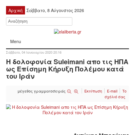
Αρχική
Σάββατο, 8 Αύγουστος 2026
Menu
Σάββατο, 04 Ιανουαρίου 2020 20:16
ΠΟΛΙΤΙΚΉ
Η δολοφονία Suleimani απο τις ΗΠΑ
ως Επίσημη Κήρυξη Πολέμου κατά
ΚΙΝΗΤΟΠΟΙΉΣΕΙΣ
του Ιράν
ΕΙΔΉΣΕΙΣ
μέγεθος γραμματοσειράς
Εκτύπωση
E-mail
Το
σχόλιό σας
ΑΝΑΚΟΙΝΏΣΕΙΣ
ΑΝΑΛΎΣΕΙΣ
ΟΙΚΟΝΟΜΊΑ