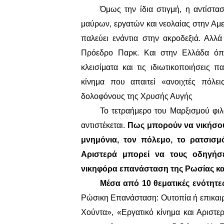
Όμως την ίδια στιγμή, η αντίστα
μαύρων, εργατών και νεολαίας στην Αμε
παλεύει ενάντια στην ακροδεξιά. Αλλ
Πρόεδρο Παρκ. Και στην Ελλάδα όπου
κλεισίματα και τις ιδιωτικοποιήσεις π
κίνημα που απαιτεί «ανοιχτές πόλει
δολοφόνους της Χρυσής Αυγής
Το τετραήμερο του Μαρξισμού φι
αντιστέκεται.
Πως μπορούν να νικήσουν
μνημόνια, τον πόλεμο, το ρατσισμό
Αριστερά μπορεί να τους οδηγήσε
νικηφόρα επανάσταση της Ρωσίας κα
Μέσα από 10 θεματικές ενότητε
Ρώσικη Επανάσταση: Ουτοπία ή επικαιρ
Χούντα», «Εργατικό κίνημα και Αριστε