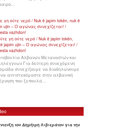
ίκαιρο…
ε γη ούτε νερό / Nuk ë japim tokën, nuk ë
im ujin – Ο αγώνας συνεχίζεται! /
testa vazhdon!
τοβουλία Αλβανών Μεταναστών και
ηλέγγυων Για δεύτερη συνεχόμενη
ομάδα συνεχίζουμε να διαδηλώνουμε
 να αντιστεκόμαστε στην αλβανική
έρνηση που ξεπουλά…
deo
έντευξη του Δημήτρη Λιβιεράτου για την