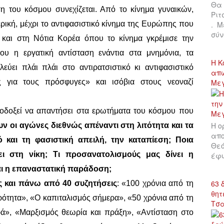
Θα 
ση του κόσμου συνεχίζεται. Από το κίνημα γυναικών,
Ριτ
ρική, μέχρι το αντιφασιστικό κίνημα της Ευρώπης που
. Μ
σύν
ά και στη Νότια Κορέα όπου το κίνημα γκρέμισε την
 η εργατική αντίσταση ενάντια στα μνημόνια, τα
Η Κ
αλεύει πλάι πλάι στο αντιρατσιστικό κι αντιφασιστικό
απώ
ς για τους πρόσφυγες» και ισόβια στους νεοναζί
Με
λοδοξεί να απαντήσει στα ερωτήματα του κόσμου που
Η ο
 οι αγώνες διεθνώς απέναντι στη λιτότητα και τα
απο
 και τη φασιστική απειλή, την καταπίεση; Ποια
Θεό
ι στη νίκη; Τι προσανατολισμούς μας δίνει η
έφυ
ι η επαναστατική παράδοση;
63 
ς και πάνω από 40 συζητήσεις
: «100 χρόνια από τη
θητ
ότητα», «Ο καπιταλισμός σήμερα», «50 χρόνια από τη
Τσ
ρά», «Μαρξισμός θεωρία και πράξη», «Αντίσταση στο