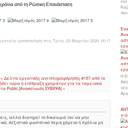
του
 χρόνια από τη Ρώσικη Επανάσταση
Καρ
πο
Ενα
Ανα
αστ
ευταία τροποποίηση στις Τρίτη, 03 Μαρτίου 2020 16:17
εργ
Η Ε
« Δελτίο εργατικής αντιπληροφόρησης #157 από το
Αθή
σει τώρα η είσπραξη χρημάτων για τα ταμειακά
νέο
α Public [Ανακοίνωση ΣΥΒΧΨΑ] »
Άργ
ΑΝΤ
για
πόψεις, αλλά διατηρεί το δικαίωμά του να μην
ικό, σεξιστικό φασιστικό περιεχόμενο ή σχόλια μη