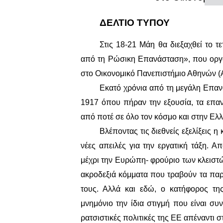
ΔΕΛΤΙΟ ΤΥΠΟΥ
Στις 1
8
-2
1
Μάη θα διεξαχθεί το τ
από τη Ρώσικη Επανάσταση
», που οργ
στο Οικονομικό Πανεπιστήμιο Αθηνών 
Εκατό χρόνια από τη μεγάλη Επαν
1917 όπου πήραν την εξουσία, τα επαν
από ποτέ σε όλο τον κόσμο και στην Ελ
Βλέποντας τις διεθνείς εξελίξεις η
νέες απειλές για την εργατική τάξη. 
μέχρι την Ευρώπη- φρούριο των κλειστ
ακροδεξιά κόμματα που τραβούν τα παρ
τους. Αλλά και εδώ, ο κατήφορος 
μνημόνιο την ίδια στιγμή που είναι συ
ρατσιστικές πολιτικές της ΕΕ απέναντι 