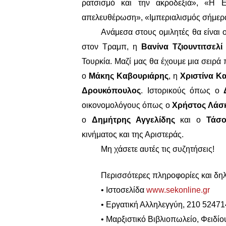
ρατσισμό και την ακροδεξιά», «Η Ε
απελευθέρωση», «Ιμπεριαλισμός σήμερα
Ανάμεσα στους ομιλητές θα είναι 
στον Τραμπ, η
Βανίνα Τζιουντιτσελ
Τουρκία. Μαζί μας θα έχουμε μια σειρ
ο
Μάκης Καβουριάρης
, η
Χριστίνα Κ
Δρουκόπουλος
. Ιστορικούς όπως ο
οικονομολόγους όπως ο
Χρήστος Λάσ
ο
Δημήτρης Αγγελίδης
και ο
Τάσ
κινήματος και της Αριστεράς.
Μη χάσετε αυτές τις συζητήσεις!
Περισσότερες πληροφορίες και δη
• Iστοσελίδα
www.sekonline.gr
• Εργατική Αλληλεγγύη, 210 5247
• Μαρξιστικό Βιβλιοπωλείο, Φειδί