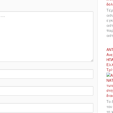
Τέρ
ασυ
εγκ
αστ
παρ
αστ
ΑΝΤ
Ανε
ΗΠΑ
Ελλ
Τρί
Το 
του
τη 