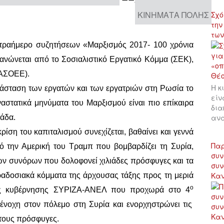
ΚΙΝΉΜΑΤΑ ΠΌΛΗΣ
Σχό
την
των
ετραήμερο συζητήσεων «Μαρξισμός 201
7- 100 χρόνια
ανώνεται από το Σοσιαλιστικό Εργατικό Κόμμα (ΣΕΚ),
(ΑΣΟΕΕ).
Η κ
άσταση των εργατών και των εργατριών στη Ρωσία το
είν
αστατικά μηνύματα του Μαρξισμού είναι πιο επίκαιρα
δια
αν
λάδα.
 κρίση του καπιταλισμού συνεχίζεται, βαθαίνει και γεννά
Παρ
Από την Αμερική του Τραμπ που βομβαρδίζει τη Συρία,
συν
ών συνόρων που δολοφονεί χιλιάδες πρόσφυγες και τα
συν
Κα
αδοσιακά κόμματα της άρχουσας τάξης προς τη μεριά
ο
της κυβέρνησης ΣΥΡΙΖΑ-ΑΝΕΛ που προχωρά στο 4
νένοχη στον πόλεμο στη Συρία και ενορχηστρώνει τις
στους πρόσφυγες.