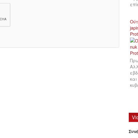
επ
Ούτ
jap
Pro
Πρω
Αλλ
εβδ
και
κυβ
Vi
Συν