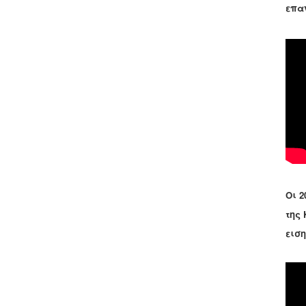
επα
Οι 2
της
εισ