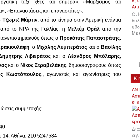
ργατική τάξη χθες και σήμερα», «Μαρξισμός και
», «Επαναστάσεις και επαναστάτες».
Οι 
ο
Τζωρτζ Μάρτιν
, από το κίνημα στην Αμερική ενάντια
δολ
εβδ
ί
από το
NPA
της Γαλλίας, η
Μελτέμ Οράλ
από την
Μετ
ά πανεπιστημιακούς όπως ο
Προκόπης Παπαστράτης
,
αρακιουλάφη
, ο
Μιχάλης Λυμπεράτος
και ο
Βασίλης
Δημήτρης Λιβιεράτος
και ο
Λέανδρος Μπόλαρης
,
κος
και ο
Νίκος Στραβελάκης
, δημοσιογράφους όπως
ος Κωστόπουλος
,, αγωνιστές και αγωνίστριες του
Κι
ΑΝΤ
Ασπ
κι 
λώσεις συμμετοχής:
140
Δια
αγ.
ου 14, Αθήνα, 210 5247584