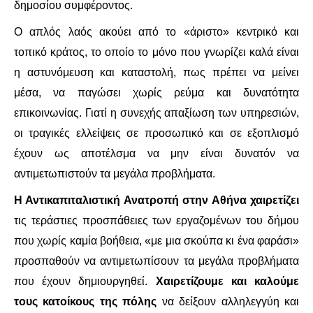
ΕΙΔΉΣΕΙΣ
δημοσίου συμφέροντος.
Ο απλός λαός ακούει από το «άριστο» κεντρικό και
ΑΝΑΚΟΙΝΏΣΕΙΣ
τοπικό κράτος, το οποίο το μόνο που γνωρίζει καλά είναι
ΝΕΟΛΑΊΑ
η αστυνόμευση και καταστολή, πως πρέπει να μείνει
μέσα, να παγώσει χωρίς ρεύμα και δυνατότητα
ΑΝΤΙΦΑΣΙΣΤΙΚΌ
επικοινωνίας. Γιατί η συνεχής απαξίωση των υπηρεσιών,
οι τραγικές ελλείψεις σε προσωπικό και σε εξοπλισμό
ΑΝΤΙΡΑΤΣΙΣΤΙΚΌ
έχουν ως αποτέλσμα να μην είναι δυνατόν να
αντιμετωπιστούν τα μεγάλα προβλήματα.
ΓΥΝΑΙΚΕΊΟ
Η Αντικαπιταλιστική Ανατροπή στην Αθήνα χαιρετίζει
LGBTQIA+
τις τεράστιες προσπάθειες των εργαζομένων του δήμου
που χωρίς καμία βοήθεια, «με μια σκούπα κι ένα φαράσι»
ΠΕΡΙΒΆΛΛΟΝ
προσπαθούν να αντιμετωπίσουν τα μεγάλα προβλήματα
ΚΙΝΉΜΑΤΑ ΠΌΛΗΣ
που έχουν δημιουργηθεί.
Χαιρετίζουμε και καλούμε
τους κατοίκους της πόλης
να δείξουν αλληλεγγύη και