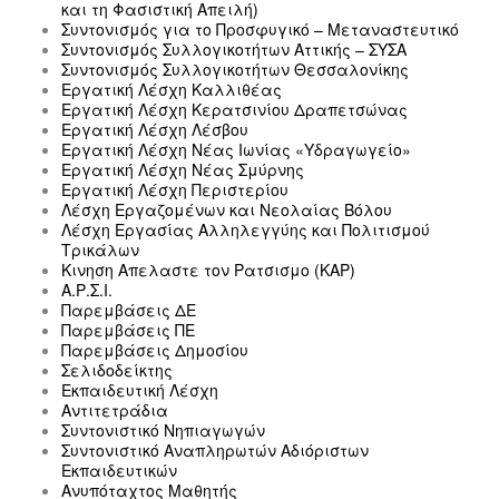
και τη Φασιστική Απειλή)
Συντονισμός για το Προσφυγικό – Μεταναστευτικό
Συντονισμός Συλλογικοτήτων Αττικής – ΣΥΣΑ
Συντονισμός Συλλογικοτήτων Θεσσαλονίκης
Εργατική Λέσχη Καλλιθέας
Εργατική Λέσχη Κερατσινίου Δραπετσώνας
Εργατική Λέσχη Λέσβου
Εργατική Λέσχη Νέας Ιωνίας «Υδραγωγείο»
Εργατική Λέσχη Νέας Σμύρνης
Εργατική Λέσχη Περιστερίου
Λέσχη Εργαζομένων και Νεολαίας Βόλου
Λέσχη Εργασίας Αλληλεγγύης και Πολιτισμού
Τρικάλων
Κινηση Απελαστε τον Ρατσισμο (ΚΑΡ)
Α.Ρ.Σ.Ι.
Παρεμβάσεις ΔΕ
Παρεμβάσεις ΠΕ
Παρεμβάσεις Δημοσίου
Σελιδοδείκτης
Εκπαιδευτική Λέσχη
Αντιτετράδια
Συντονιστικό Νηπιαγωγών
Συντονιστικό Αναπληρωτών Αδιόριστων
Εκπαιδευτικών
Ανυπόταχτος Μαθητής