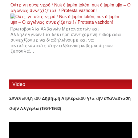
Ούτε γη ούτε νερό / Nuk ë japim tokën, nuk ë japim ujin – Ο
αγώνας συνεχίζεται! / Protesta vazhdon!
Πρωτοβουλία Αλβανών Μεταναστών και
Αλληλέγγυων Για δεύτερη συνεχόμενη εβδομάδα
συνεχίζουμε να διαδηλώνουμε και να
αντιστεκόμαστε στην αλβανική κυβέρνηση που
ξεπουλά…
Video
Συνέντευξη του Δημήτρη Λιβιεράτου για την επανάσταση
στην Αλγερία (1954-1962)