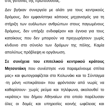
στις γειτονιές της πρωτεύουσας.
Δεν βγήκαν συνεργεία με αλάτι για τους κεντρικούς
ΑΦΡΙΚΉ
δρόμους, δεν εμφανίστηκε κάποιος μηχανισμός για τη
ΕΡΓΑΤΙΚΌ ΚΊΝΗΜΑ
στήριξη των ευάλωτων ανθρώπων στους παγωμένους
δρόμους, δεν υπήρξε ενδιαφέρον και έγνοια για τους
ΚΙΝΗΤΟΠΟΙΉΣΕΙΣ
κατοίκους που δεν μπορούν να προχωρήσουν χωρίς
κίνδυνο στο σύνολο των δρόμων της πόλης. Καμία
ΕΙΔΉΣΕΙΣ
απολύτως πρόβλεψη κι οργάνωση.
ΑΝΑΚΟΙΝΏΣΕΙΣ
Σε συνέχεια του επιτελικού κεντρικού κράτους
Μητσοτάκη
που συνέστησε «να παραμείνουμε σπίτια
ΑΝΑΛΎΣΕΙΣ
μας» και φωτογραφίζεται στο Κολωνάκι και το Σύνταγμα
-τη μόνη «επικράτεια» που φρόντισαν από νωρίς να
ΚΙΝΉΜΑΤΑ
καθαρίσουν- χωρίς ρεύμα και τηλέφωνα, ακολουθεί το
ΚΙΝΗΤΟΠΟΙΉΣΕΙΣ
«κράτος» του δήμου Αθηναίων στο οποίο παρέλυσαν
όλες οι δομές και υπηρεσίες κοινής ωφέλειας και