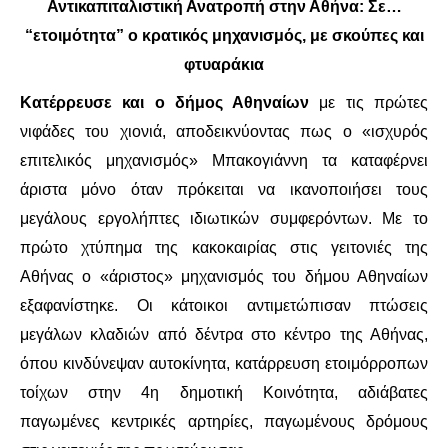
Αντικαπιταλιστική Ανατροπή στην Αθήνα: Σε…
“ετοιμότητα” ο κρατικός μηχανισμός, με σκούπες και
ΔΙΕΘΝΉ
φτυαράκια
ΕΙΔΉΣΕΙΣ
Κατέρρευσε και ο δήμος Αθηναίων
με τις πρώτες
νιφάδες του χιονιά, αποδεικνύοντας πως ο «ισχυρός
ΚΌΣΜΟΣ
επιτελικός μηχανισμός» Μπακογιάννη τα καταφέρνει
άριστα μόνο όταν πρόκειται να ικανοποιήσει τους
ΑΝΑΤΟΛΙΚΉ ΕΥΡΏΠΗ / ΒΑΛΚΆΝΙΑ
μεγάλους εργολήπτες ιδιωτικών συμφερόντων. Με το
ΔΥΤΙΚΉ ΕΥΡΏΠΗ
πρώτο χτύπημα της κακοκαιρίας στις γειτονιές της
Αθήνας ο «άριστος» μηχανισμός του δήμου Αθηναίων
ΜΈΣΗ ΑΝΑΤΟΛΉ / ΒΌΡΕΙΑ ΑΦΡΙΚΉ
εξαφανίστηκε. Οι κάτοικοι αντιμετώπισαν πτώσεις
μεγάλων κλαδιών από δέντρα στο κέντρο της Αθήνας,
ΒΌΡΕΙΑ ΑΜΕΡΙΚΉ
όπου κινδύνεψαν αυτοκίνητα, κατάρρευση ετοιμόρροπων
ΛΑΤΙΝΙΚΉ ΑΜΕΡΙΚΉ
τοίχων στην 4η δημοτική Κοινότητα, αδιάβατες
παγωμένες κεντρικές αρτηρίες, παγωμένους δρόμους
ΑΣΊΑ / ΩΚΕΑΝΊΑ