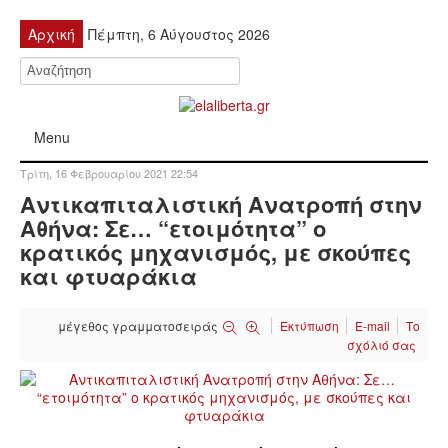
Αρχική
Πέμπτη, 6 Αύγουστος 2026
Menu
Τρίτη, 16 Φεβρουαρίου 2021 22:54
ΠΟΛΙΤΙΚΉ
Αντικαπιταλιστική Ανατροπή στην
Αθήνα: Σε… “ετοιμότητα” ο
ΚΙΝΗΤΟΠΟΙΉΣΕΙΣ
κρατικός μηχανισμός, με σκούπες
και φτυαράκια
ΕΙΔΉΣΕΙΣ
μέγεθος γραμματοσειράς
Εκτύπωση
E-mail
Το
ΑΝΑΚΟΙΝΏΣΕΙΣ
σχόλιό σας
ΑΝΑΛΎΣΕΙΣ
ΟΙΚΟΝΟΜΊΑ