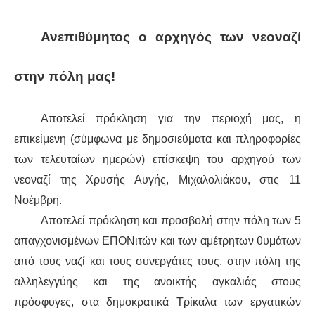
ΔΙΕΘΝΉ
Ανεπιθύμητος ο αρχηγός των νεοναζί
ΕΙΔΉΣΕΙΣ
στην πόλη μας!
ΚΌΣΜΟΣ
Αποτελεί πρόκληση για την περιοχή μας, η
ΑΝΑΤΟΛΙΚΉ ΕΥΡΏΠΗ / ΒΑΛΚΆΝΙΑ
επικείμενη (σύμφωνα με δημοσιεύματα και πληροφορίες
των τελευταίων ημερών) επίσκεψη του αρχηγού των
ΔΥΤΙΚΉ ΕΥΡΏΠΗ
νεοναζί της Χρυσής Αυγής, Μιχαλολιάκου, στις 11
Νοέμβρη.
ΜΈΣΗ ΑΝΑΤΟΛΉ / ΒΌΡΕΙΑ ΑΦΡΙΚΉ
Αποτελεί πρόκληση και προσβολή στην πόλη των 5
ΒΌΡΕΙΑ ΑΜΕΡΙΚΉ
απαγχονισμένων ΕΠΟΝιτών και των αμέτρητων θυμάτων
από τους ναζί και τους συνεργάτες τους, στην πόλη της
ΛΑΤΙΝΙΚΉ ΑΜΕΡΙΚΉ
αλληλεγγύης και της ανοικτής αγκαλιάς στους
πρόσφυγες, στα δημοκρατικά Τρίκαλα των εργατικών
ΑΣΊΑ / ΩΚΕΑΝΊΑ