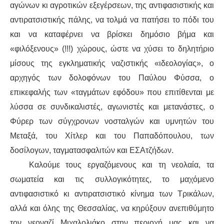
αγώνων κι αγροτικών εξεγέρσεων, της αντιφασιστικής και
αντιρατσιστικής πάλης, να τολμά να πατήσει το πόδι του
ΑΦΡΙΚΉ
και να καταφέρνει να βρίσκει δημόσιο βήμα και
ΕΡΓΑΤΙΚΌ ΚΊΝΗΜΑ
«φιλόξενους» (!!!) χώρους, ώστε να χύσει το δηλητήριο
μίσους της εγκληματικής ναζιστικής «ιδεολογίας», ο
ΚΙΝΗΤΟΠΟΙΉΣΕΙΣ
αρχηγός των δολοφόνων του Παύλου Φύσσα, ο
επικεφαλής των «ταγμάτων εφόδου» που επιτίθενται με
ΕΙΔΉΣΕΙΣ
λύσσα σε συνδικαλιστές, αγωνιστές και μετανάστες, ο
Φύρερ των σύγχρονων νοσταλγών και υμνητών του
ΑΝΑΚΟΙΝΏΣΕΙΣ
Μεταξά, του Χίτλερ και του Παπαδόπουλου, των
ΑΝΑΛΎΣΕΙΣ
δοσίλογων, ταγματασφαλιτών και ΕΣΑτζήδων.
Καλούμε τους εργαζόμενους και τη νεολαία, τα
ΚΙΝΉΜΑΤΑ
σωματεία και τις συλλογικότητες, το μαχόμενο
αντιφασιστικό κι αντιρατσιστικό κίνημα των Τρικάλων,
ΚΙΝΗΤΟΠΟΙΉΣΕΙΣ
αλλά και όλης της Θεσσαλίας, να κηρύξουν ανεπιθύμητο
τον νεοναζί Μιχαλολιάκο στην περιοχή μας και να