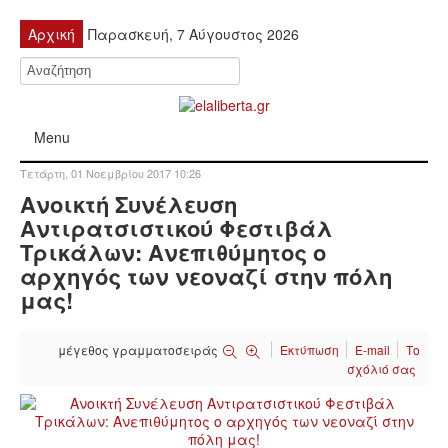
Αρχική
Παρασκευή, 7 Αύγουστος 2026
Menu
Τετάρτη, 01 Νοεμβρίου 2017 10:26
ΠΟΛΙΤΙΚΉ
Ανοικτή Συνέλευση
Αντιρατσιστικού Φεστιβάλ
ΚΙΝΗΤΟΠΟΙΉΣΕΙΣ
Τρικάλων: Ανεπιθύμητος ο
αρχηγός των νεοναζί στην πόλη
ΕΙΔΉΣΕΙΣ
μας!
ΑΝΑΚΟΙΝΏΣΕΙΣ
μέγεθος γραμματοσειράς
Εκτύπωση
E-mail
Το
σχόλιό σας
ΑΝΑΛΎΣΕΙΣ
ΟΙΚΟΝΟΜΊΑ