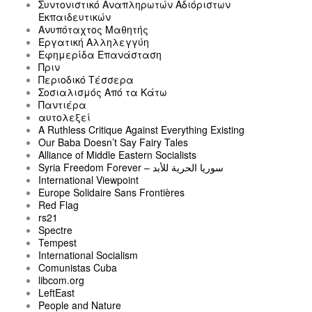
Συντονιστικό Αναπληρωτών Αδιόριστων
Εκπαιδευτικών
Ανυπόταχτος Μαθητής
Εργατική Αλληλεγγύη
Εφημερίδα Επανάσταση
Πριν
Περιοδικό Τέσσερα
Σοσιαλισμός Από τα Κάτω
Παντιέρα
αυτολεξεί
A Ruthless Critique Against Everything Existing
Our Baba Doesn’t Say Fairy Tales
Alliance of Middle Eastern Socialists
Syria Freedom Forever – سوريا الحرية للأبد
International Viewpoint
Europe Solidaire Sans Frontières
Red Flag
rs21
Spectre
Tempest
International Socialism
Comunistas Cuba
libcom.org
LeftEast
People and Nature