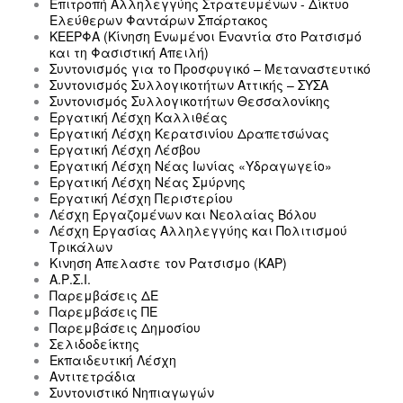
Επιτροπή Αλληλεγγύης Στρατευμένων - Δίκτυο
Ελεύθερων Φαντάρων Σπάρτακος
ΚΕΕΡΦΑ (Κίνηση Ενωμένοι Εναντία στο Ρατσισμό
και τη Φασιστική Απειλή)
Συντονισμός για το Προσφυγικό – Μεταναστευτικό
Συντονισμός Συλλογικοτήτων Αττικής – ΣΥΣΑ
Συντονισμός Συλλογικοτήτων Θεσσαλονίκης
Εργατική Λέσχη Καλλιθέας
Εργατική Λέσχη Κερατσινίου Δραπετσώνας
Εργατική Λέσχη Λέσβου
Εργατική Λέσχη Νέας Ιωνίας «Υδραγωγείο»
Εργατική Λέσχη Νέας Σμύρνης
Εργατική Λέσχη Περιστερίου
Λέσχη Εργαζομένων και Νεολαίας Βόλου
Λέσχη Εργασίας Αλληλεγγύης και Πολιτισμού
Τρικάλων
Κινηση Απελαστε τον Ρατσισμο (ΚΑΡ)
Α.Ρ.Σ.Ι.
Παρεμβάσεις ΔΕ
Παρεμβάσεις ΠΕ
Παρεμβάσεις Δημοσίου
Σελιδοδείκτης
Εκπαιδευτική Λέσχη
Αντιτετράδια
Συντονιστικό Νηπιαγωγών