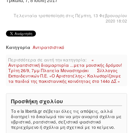
ΙΣΤΟΡΊΑ / ΘΕΩΡΊΑ
Τρίκαλα, 7, 8 Ιούλη 2017
Τελευταία τροποποίηση στις Πέμπτη, 13 Φεβρουαρίου
ΙΣΤΟΡΊΑ
2020 18:02
ΘΕΩΡΊΑ
ΠΟΛΙΤΙΣΜΌΣ
Κατηγορία
Αντιρατσιστικό
Περισσότερα σε αυτή την κατηγορία:
«
ΛΟΓΟΤΕΧΝΊΑ / ΤΈΧΝΗ
Αντιρατσιστική διαμαρτυρία ...μετα μουσικής δρόμου!
Τρίτη 26/9, 7μμ Πλατεία Μοναστηράκι
Σύλλογος
Εκπαιδευτικών Π.Ε. «Ο Αριστοτέλης»: Καλωσορίζουμε
ΜΟΥΣΙΚΉ
τα παιδιά της πακιστανικής κοινότητας στο 144ο ΔΣ »
ΚΙΝΗΜΑΤΟΓΡΆΦΟΣ
Προσθήκη σχολίου
Το e la libertà.gr σέβεται όλες τις απόψεις, αλλά
διατηρεί το δικαίωμά του να μην αναρτά σχόλια με
υβριστικό, ρατσιστικό, σεξιστικό φασιστικό
περιεχόμενο ή σχόλια μη σχετικά με το κείμενο.