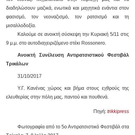
ΕΙΔΉΣΕΙΣ
διαδηλώσουν μαζικά, ενωτικά και μαχητικά ενάντια στον
ΑΝΑΚΟΙΝΏΣΕΙΣ
φασισμό, τον νεοναζισμό, τον ρατσισμό και τη
μισαλλοδοξία.
ΝΕΟΛΑΊΑ
Καλούμε σε ανοικτή σύσκεψη την Κυριακή 5/11 στις
9 μ.μ. στο αυτοδιαχειριζόμενο στέκι Rossonero.
ΑΝΤΙΦΑΣΙΣΤΙΚΌ
Ανοικτή Συνέλευση Αντιρατσιστικού Φεστιβάλ
ΑΝΤΙΡΑΤΣΙΣΤΙΚΌ
Τρικάλων
ΓΥΝΑΙΚΕΊΟ
31/10/2017
Υ.Γ. Κανένας χώρος και βήμα στους εχθρούς της
LGBTQIA+
ελευθερίας στην πόλη μας, παντού και πουθενά.
ΠΕΡΙΒΆΛΛΟΝ
Πηγή:
trikkipress
ΚΙΝΉΜΑΤΑ ΠΌΛΗΣ
Φωτογραφία από το 5ο Αντιρατσιστικό Φεστιβάλ στα