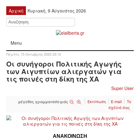
Αρχική
Κυριακή, 9 Αύγουστος 2026
Menu
Πέμπτη, 15 Οκτωβρίου 2020 23:12
ΠΟΛΙΤΙΚΉ
Οι συνήγοροι Πολιτικής Αγωγής
των Αιγυπτίων αλιεργατών για
ΚΙΝΗΤΟΠΟΙΉΣΕΙΣ
τις ποινές στη δίκη της ΧΑ
Super User
ΕΙΔΉΣΕΙΣ
μέγεθος γραμματοσειράς
Εκτύπωση
E-mail
Το
ΑΝΑΚΟΙΝΏΣΕΙΣ
σχόλιό σας
ΑΝΑΛΎΣΕΙΣ
ΑΝΑΚΟΙΝΩΣΗ
ΟΙΚΟΝΟΜΊΑ