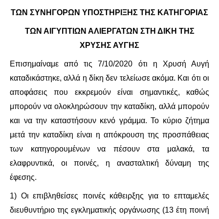
ΤΩΝ ΣΥΝΗΓΟΡΩΝ ΥΠΟΣΤΗΡΙΞΗΣ ΤΗΣ ΚΑΤΗΓΟΡΙΑΣ
ΔΙΕΘΝΉ
ΤΩΝ ΑΙΓΥΠΤΙΩΝ ΑΛΙΕΡΓΑΤΩΝ ΣΤΗ ΔΙΚΗ ΤΗΣ
ΕΙΔΉΣΕΙΣ
ΧΡΥΣΗΣ ΑΥΓΗΣ
Επισημαίναμε από τις 7/10/2020 ότι η Χρυσή Αυγή
ΚΌΣΜΟΣ
καταδικάστηκε, αλλά η δίκη δεν τελείωσε ακόμα. Και ότι οι
αποφάσεις που εκκρεμούν είναι σημαντικές, καθώς
ΑΝΑΤΟΛΙΚΉ ΕΥΡΏΠΗ / ΒΑΛΚΆΝΙΑ
μπορούν να ολοκληρώσουν την καταδίκη, αλλά μπορούν
ΔΥΤΙΚΉ ΕΥΡΏΠΗ
και να την καταστήσουν κενό γράμμα. Το κύριο ζήτημα
μετά την καταδίκη είναι η απόκρουση της προσπάθειας
ΜΈΣΗ ΑΝΑΤΟΛΉ / ΒΌΡΕΙΑ ΑΦΡΙΚΉ
των κατηγορουμένων να πέσουν στα μαλακά, τα
ελαφρυντικά, οι ποινές, η ανασταλτική δύναμη της
ΒΌΡΕΙΑ ΑΜΕΡΙΚΉ
έφεσης.
ΛΑΤΙΝΙΚΉ ΑΜΕΡΙΚΉ
1) Οι επιβληθείσες ποινές κάθειρξης για το επταμελές
διευθυντήριο της εγκληματικής οργάνωσης (13 έτη ποινή
ΑΣΊΑ / ΩΚΕΑΝΊΑ