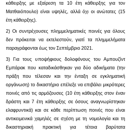
κάθειρξης με εξαίρεση τα 10 έτη κάθειρξης για τον
Ματθαιόπουλο) είναι υψηλές, αλλά όχι οι ανώτατες (15
ΑΦΡΙΚΉ
έτη κάθειρξης).
ΕΡΓΑΤΙΚΌ ΚΊΝΗΜΑ
2) Οι συντρέχουσες πλημμεληματικές ποινές για όλους
δεν πρόκειται να εκτελεστούν, γιατί τα πλημμελήματα
ΚΙΝΗΤΟΠΟΙΉΣΕΙΣ
παραγράφονται έως τον Σεπτέμβριο 2021.
ΕΙΔΉΣΕΙΣ
3) Για τους υποψήφιους δολοφόνους του Αμπουζίντ
Εμπάρακ που καταδικάσθηκαν για δύο αδικήματα (την
ΑΝΑΚΟΙΝΏΣΕΙΣ
πράξη που τέλεσαν και την ένταξη σε εγκληματική
οργάνωση) το δικαστήριο επέλεξε να επιβάλει μικρότερες
ΑΝΑΛΎΣΕΙΣ
ποινές από τις αρμόζουσες (10 έτη κάθειρξης στον έναν
ΚΙΝΉΜΑΤΑ
δράστη και 7 έτη κάθειρξης σε όσους αναγνωρίστηκαν
ελαφρυντικά) και σε κάθε περίπτωση ποινές που είναι
ΚΙΝΗΤΟΠΟΙΉΣΕΙΣ
αντικειμενικά χαμηλές σε σχέση με τη νομολογία και τη
δικαστηριακή πρακτική για τέτοια βαρύτατα