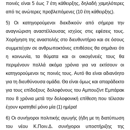
ΙΣΤΟΡΊΑ / ΘΕΩΡΊΑ
ποινές είναι 5 έως 7 έτη κάθειρξης, δηλαδή χαμηλότερες
από τις ανώτερες προβλεπόμενες (10 έτη κάθειρξης).
ΙΣΤΟΡΊΑ
5) Οι κατηγορούμενοι διεκδικούν από σήμερα την
ΘΕΩΡΊΑ
αναγνώριση αναστέλλουσας ισχύος στις εφέσεις τους.
Χορήγηση της αναστολής στο διευθυντήριο και σε όσους
ΠΟΛΙΤΙΣΜΌΣ
συμμετείχαν σε ανθρωποκτόνες επιθέσεις θα σημάνει ότι
η κοινωνία, τα θύματα και οι οικογένειές τους θα
ΛΟΓΟΤΕΧΝΊΑ / ΤΈΧΝΗ
περιμένουν πολλά ακόμα χρόνια για να εκτίσουν οι
κατηγορούμενοι τις ποινές τους. Αυτό θα είναι αδιανόητο
ΜΟΥΣΙΚΉ
για τη διευθύνουσα ομάδα. Θα είναι όμως και απαράδεκτο
ΚΙΝΗΜΑΤΟΓΡΆΦΟΣ
για τους επίδοξους δολοφόνους του Αμπουζίντ Εμπάρακ
που 8 χρόνια μετά την δολοφονική επίθεση που τέλεσαν
έχουν κρατηθεί μόνο μία (1) ημέρα!
6) Οι συνήγοροι πολιτικής αγωγής (ήδη με τη διατύπωση
του νέου Κ.Ποιν.Δ. συνήγοροι υποστήριξης της