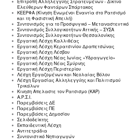
Επιτροπή Αλληλεγγύης Στρατευμένων - Δίκτυο
Ελεύθερων Φαντάρων Σπάρτακος
ΚΕΕΡΦΑ (Κίνηση Ενωμένοι Εναντία στο Ρατσισμό
και τη Φασιστική Απειλή)
Συντονισμός για το Προσφυγικό – Μεταναστευτικό
Συντονισμός Συλλογικοτήτων Αττικής – ΣΥΣΑ
Συντονισμός Συλλογικοτήτων Θεσσαλονίκης
Εργατική Λέσχη Καλλιθέας
Εργατική Λέσχη Κερατσινίου Δραπετσώνας
Εργατική Λέσχη Λέσβου
Εργατική Λέσχη Νέας Ιωνίας «Υδραγωγείο»
Εργατική Λέσχη Νέας Σμύρνης
Εργατική Λέσχη Περιστερίου
Λέσχη Εργαζομένων και Νεολαίας Βόλου
Λέσχη Εργασίας Αλληλεγγύης και Πολιτισμού
Τρικάλων
Κινηση Απελαστε τον Ρατσισμο (ΚΑΡ)
Α.Ρ.Σ.Ι.
Παρεμβάσεις ΔΕ
Παρεμβάσεις ΠΕ
Παρεμβάσεις Δημοσίου
Σελιδοδείκτης
Εκπαιδευτική Λέσχη
Αντιτετράδια
Συντονιστικό Νηπιαγωγών