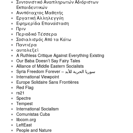
Συντονιστικό Αναπληρωτών Αδιόριστων
Εκπαιδευτικών
Ανυπόταχτος Μαθητής
Εργατική Αλληλεγγύη
Εφημερίδα Επανάσταση
Πριν
Περιοδικό Τέσσερα
Σοσιαλισμός Από τα Κάτω
Παντιέρα
αυτολεξεί
A Ruthless Critique Against Everything Existing
Our Baba Doesn’t Say Fairy Tales
Alliance of Middle Eastern Socialists
Syria Freedom Forever – سوريا الحرية للأبد
International Viewpoint
Europe Solidaire Sans Frontières
Red Flag
rs21
Spectre
Tempest
International Socialism
Comunistas Cuba
libcom.org
LeftEast
People and Nature