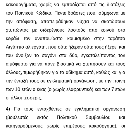
ΕΙΔΉΣΕΙΣ
κακουργήματα, χωρίς να εμποδίζεται από τις διατάξεις
του Ποινικού Κώδικα. Πέντε δράστες που, σύμφωνα με
ΑΝΑΚΟΙΝΏΣΕΙΣ
την απόφαση, αποπειράθηκαν νύχτα να σκοτώσουν
ΝΕΟΛΑΊΑ
χτυπώντας με σιδερένιους λοστούς από κοινού στο
κεφάλι τον ανυποψίαστο κοιμισμένο στην ταράτσα
ΑΝΤΙΦΑΣΙΣΤΙΚΌ
Αιγύπτιο αλιεργάτη, που ούτε ήξεραν ούτε τους ήξερε, και
του άνοιξαν το σαγόνι στα δύο, εγκαταλείποντάς τον
ΑΝΤΙΡΑΤΣΙΣΤΙΚΌ
αιμόφυρτο για να πάνε βιαστικά να χτυπήσουν και τους
άλλους, τιμωρήθηκαν για το αδίκημα αυτό, καθώς και για
ΓΥΝΑΙΚΕΊΟ
την ένταξή τους σε εγκληματική οργάνωση, με την ποινή
LGBTQIA+
των 10 ετών ο ένας (ο χωρίς ελαφρυντικό) και των 7 ετών
οι άλλοι τέσσερις.
ΠΕΡΙΒΆΛΛΟΝ
4) Για τους ενταχθέντες σε εγκληματική οργάνωση
ΚΙΝΉΜΑΤΑ ΠΌΛΗΣ
(βουλευτές εκτός Πολιτικού Συμβουλίου και
κατηγορούμενους χωρίς επιμέρους κακούργημα), οι