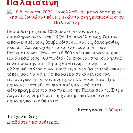
Παλαιστίνη
ΙΣΤΟΡΊΑ / ΘΕΩΡΊΑ
ΙΣΤΟΡΊΑ
ΘΕΩΡΊΑ
Περισσότερες από 1000 μέρες γενοκτονίας
συμπληρώνονται στη Γάζα. Το Ισραήλ συνεχίζει τον
αποκλεισμό, τους βομβαρδισμούς και τις δολοφονίες,
ΠΟΛΙΤΙΣΜΌΣ
ενώ στη Δυτική Όχθη έποικοι κλέβουν τη γη των
Παλαιστινίων. Πάνω από 9.500 πολιτικοί κρατούμενοι
(ανάμεσά τους 400 παιδιά) βρίσκονται στα ισραηλινά
ΛΟΓΟΤΕΧΝΊΑ / ΤΈΧΝΗ
κελιά υπό την απειλή της θανατικής ποινής. Το
ελληνικό κράτος είναι συνένοχο. Δεν θα επιτρέψουμε ο
τόπος μας να γίνει το παραθεριστικό κέντρο των
ΜΟΥΣΙΚΉ
αυτουργών της γενοκτονίας. Ο ελληνικός λαός ξέρει τι
σημαίνει κατοχή και φασισμός και στέκεται
αδιαπραγμάτευτα στο πλευρό της Παλαιστίνης. Στις 9
ΚΙΝΗΜΑΤΟΓΡΆΦΟΣ
Αυγούστου, γεμίζουμε τη χώρα με παλαιστινιακές
σημαίες και συνθήματα.
Κατηγορία
Ειδήσεις
Το Σχόλιό Σας
Διαβάστε περισσότερα...