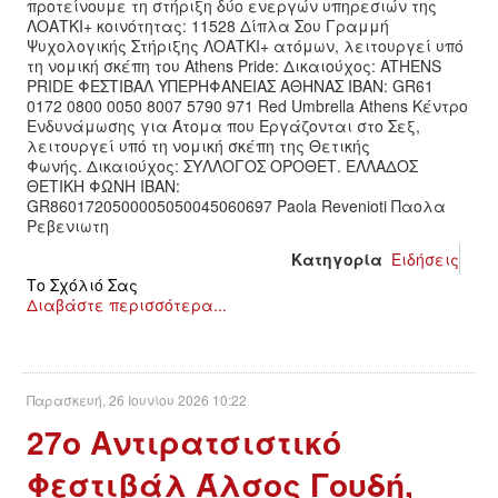
προτείνουμε τη στήριξη δύο ενεργών υπηρεσιών της
ΛΟΑΤΚΙ+ κοινότητας: 11528 Δίπλα Σου Γραμμή
Ψυχολογικής Στήριξης ΛΟΑΤΚΙ+ ατόμων, λειτουργεί υπό
τη νομική σκέπη του Athens Pride: Δικαιούχος: ATHENS
PRIDE ΦΕΣΤΙΒΑΛ ΥΠΕΡΗΦΑΝΕΙΑΣ ΑΘΗΝΑΣ IBAN: GR61
0172 0800 0050 8007 5790 971 Red Umbrella Athens Κέντρο
Ενδυνάμωσης για Άτομα που Εργάζονται στο Σεξ,
λειτουργεί υπό τη νομική σκέπη της Θετικής
Φωνής. Δικαιούχος: ΣΥΛΛΟΓΟΣ ΟΡΟΘΕΤ. ΕΛΛΑΔΟΣ
ΘΕΤΙΚΗ ΦΩΝΗ IBAN:
GR8601720500005050045060697 Paola Revenioti Παολα
Ρεβενιωτη
Κατηγορία
Ειδήσεις
Το Σχόλιό Σας
Διαβάστε περισσότερα...
Παρασκευή, 26 Ιουνίου 2026 10:22
27ο Αντιρατσιστικό
Φεστιβάλ Άλσος Γουδή,