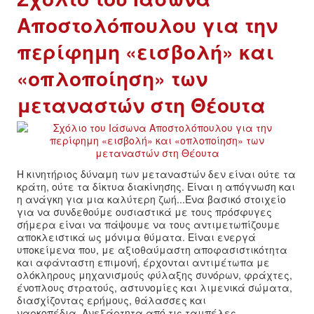
Αποστολόπουλου για την
ΑΦΡΙΚΉ
περίφημη «εισβολή» και
ΕΡΓΑΤΙΚΌ ΚΊΝΗΜΑ
«οπλοποίηση» των
μεταναστών στη Θέουτα
ΚΙΝΗΤΟΠΟΙΉΣΕΙΣ
ΕΙΔΉΣΕΙΣ
ΑΝΑΚΟΙΝΏΣΕΙΣ
Η κινητήριος δύναμη των μεταναστών δεν είναι ούτε τα
κράτη, ούτε τα δίκτυα διακίνησης. Είναι η απόγνωση και
η ανάγκη για μια καλύτερη ζωή...Ένα βασικό στοιχείο
ΑΝΑΛΎΣΕΙΣ
για να συνδεθούμε ουσιαστικά με τους πρόσφυγες
σήμερα είναι να πάψουμε να τους αντιμετωπίζουμε
αποκλειστικά ως μόνιμα θύματα. Είναι ενεργά
ΚΙΝΉΜΑΤΑ
υποκείμενα που, με αξιοθαύμαστη αποφασιστικότητα
και αφάνταστη επιμονή, έρχονται αντιμέτωπα με
ολόκληρους μηχανισμούς φύλαξης συνόρων, φράχτες,
ΚΙΝΗΤΟΠΟΙΉΣΕΙΣ
ένοπλους στρατούς, αστυνομίες και λιμενικά σώματα,
διασχίζοντας ερήμους, θάλασσες και
ναρκοπέδια. Ανεξάρτητα από τις ταμπέλες —