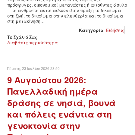
ΕΙΔΉΣΕΙΣ
πρόσφυγες, οικονομικοί μετανάστες ή αιτούντες άσυλο
— οι άνθρωποι αυτοί ασκούν στην πράξη το δικαίωμα
ΑΝΑΚΟΙΝΏΣΕΙΣ
στη ζωή, το δικαίωμα στην ελευθερία και το δικαίωμα
στη μετακίνηση…
ΝΕΟΛΑΊΑ
Κατηγορία
Ειδήσεις
Το Σχόλιό Σας
Διαβάστε περισσότερα...
ΑΝΤΙΦΑΣΙΣΤΙΚΌ
ΑΝΤΙΡΑΤΣΙΣΤΙΚΌ
Πέμπτη, 23 Ιουλίου 2026 23:50
ΓΥΝΑΙΚΕΊΟ
9 Αυγούστου 2026:
Πανελλαδική ημέρα
LGBTQIA+
δράσης σε νησιά, βουνά
ΠΕΡΙΒΆΛΛΟΝ
και πόλεις ενάντια στη
ΚΙΝΉΜΑΤΑ ΠΌΛΗΣ
γενοκτονία στην