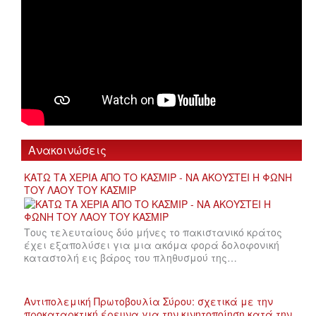
Ανακοινώσεις
ΚΑΤΩ ΤΑ ΧΕΡΙΑ ΑΠΟ ΤΟ ΚΑΣΜΙΡ - ΝΑ ΑΚΟΥΣΤΕΙ Η ΦΩΝΗ
ΤΟΥ ΛΑΟΥ ΤΟΥ ΚΑΣΜΙΡ
Τους τελευταίους δύο μήνες το πακιστανικό κράτος
έχει εξαπολύσει για μια ακόμα φορά δολοφονική
καταστολή εις βάρος του πληθυσμού της…
Αντιπολεμική Πρωτοβουλία Σύρου: σχετικά με την
προκαταρκτική έρευνα για την κινητοποίηση κατά την