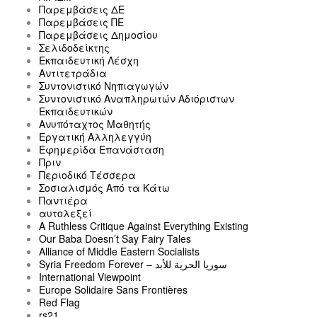
Παρεμβάσεις ΔΕ
Παρεμβάσεις ΠΕ
Παρεμβάσεις Δημοσίου
Σελιδοδείκτης
Εκπαιδευτική Λέσχη
Αντιτετράδια
Συντονιστικό Νηπιαγωγών
Συντονιστικό Αναπληρωτών Αδιόριστων
Εκπαιδευτικών
Ανυπόταχτος Μαθητής
Εργατική Αλληλεγγύη
Εφημερίδα Επανάσταση
Πριν
Περιοδικό Τέσσερα
Σοσιαλισμός Από τα Κάτω
Παντιέρα
αυτολεξεί
A Ruthless Critique Against Everything Existing
Our Baba Doesn’t Say Fairy Tales
Alliance of Middle Eastern Socialists
Syria Freedom Forever – سوريا الحرية للأبد
International Viewpoint
Europe Solidaire Sans Frontières
Red Flag
rs21