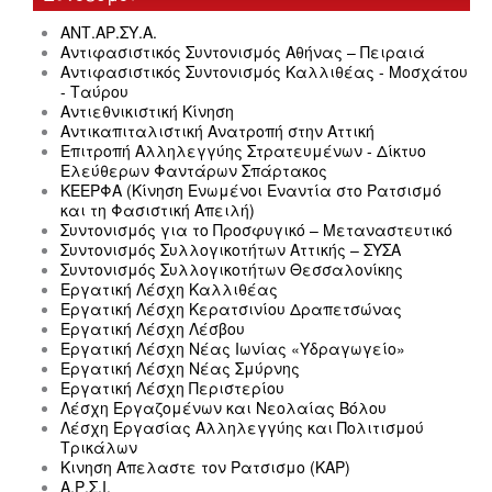
ΑΝΤ.ΑΡ.ΣΥ.Α.
Αντιφασιστικός Συντονισμός Αθήνας – Πειραιά
Αντιφασιστικός Συντονισμός Καλλιθέας - Μοσχάτου
- Ταύρου
Αντιεθνικιστική Κίνηση
Αντικαπιταλιστική Ανατροπή στην Αττική
Επιτροπή Αλληλεγγύης Στρατευμένων - Δίκτυο
Ελεύθερων Φαντάρων Σπάρτακος
ΚΕΕΡΦΑ (Κίνηση Ενωμένοι Εναντία στο Ρατσισμό
και τη Φασιστική Απειλή)
Συντονισμός για το Προσφυγικό – Μεταναστευτικό
Συντονισμός Συλλογικοτήτων Αττικής – ΣΥΣΑ
Συντονισμός Συλλογικοτήτων Θεσσαλονίκης
Εργατική Λέσχη Καλλιθέας
Εργατική Λέσχη Κερατσινίου Δραπετσώνας
Εργατική Λέσχη Λέσβου
Εργατική Λέσχη Νέας Ιωνίας «Υδραγωγείο»
Εργατική Λέσχη Νέας Σμύρνης
Εργατική Λέσχη Περιστερίου
Λέσχη Εργαζομένων και Νεολαίας Βόλου
Λέσχη Εργασίας Αλληλεγγύης και Πολιτισμού
Τρικάλων
Κινηση Απελαστε τον Ρατσισμο (ΚΑΡ)
Α.Ρ.Σ.Ι.