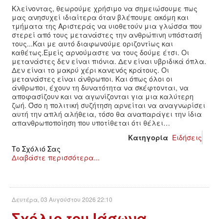
Κλείνοντας, θεωρούμε χρήσιμο να σημειώσουμε πως
μας ανησυχεί ιδιαίτερα όταν βλέπουμε ακόμη και
ΔΙΕΘΝΉ
τμήματα της Αριστεράς να υιοθετούν μια γλώσσα που
στερεί από τους μετανάστες την ανθρώπινη υπόστασή
τους...Και με αυτό διαφωνούμε οριζοντίως και
ΕΙΔΉΣΕΙΣ
καθέτως.Εμείς αρνούμαστε να τους δούμε έτσι. Οι
μετανάστες δεν είναι πιόνια. Δεν είναι υβριδικά όπλα.
ΚΌΣΜΟΣ
Δεν είναι το μακρύ χέρι κανενός κράτους. Οι
μετανάστες είναι άνθρωποι. Και όπως όλοι οι
άνθρωποι, έχουν τη δυνατότητα να σκέφτονται, να
ΑΝΑΤΟΛΙΚΉ ΕΥΡΏΠΗ / ΒΑΛΚΆΝΙΑ
αποφασίζουν και να αγωνίζονται για μια καλύτερη
ζωή. Όσο η πολιτική συζήτηση αρνείται να αναγνωρίσει
αυτή την απλή αλήθεια, τόσο θα αναπαράγει την ίδια
ΔΥΤΙΚΉ ΕΥΡΏΠΗ
απανθρωποποίηση που υποτίθεται ότι θέλει…
Κατηγορία
Ειδήσεις
ΜΈΣΗ ΑΝΑΤΟΛΉ / ΒΌΡΕΙΑ ΑΦΡΙΚΉ
Το Σχόλιό Σας
Διαβάστε περισσότερα...
ΒΌΡΕΙΑ ΑΜΕΡΙΚΉ
ΛΑΤΙΝΙΚΉ ΑΜΕΡΙΚΉ
Δευτέρα, 03 Αυγούστου 2026 22:10
Σχόλιο του Ιάσωνα
ΑΣΊΑ / ΩΚΕΑΝΊΑ