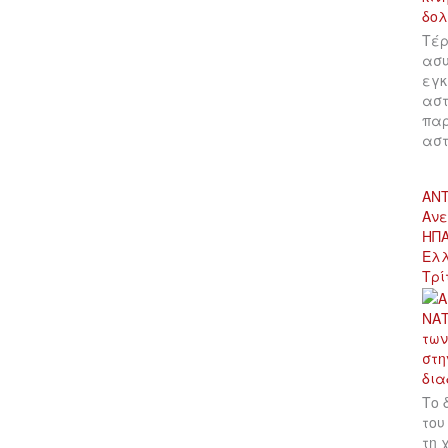
Τέρ
ασυ
εγκ
αστ
παρ
αστ
ΑΝΤ
Ανε
ΗΠΑ
Ελλ
Τρί
Το 
του
τη 