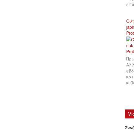
επ
Ούτ
jap
Pro
Πρω
Αλλ
εβδ
και
κυβ
Vi
Συν