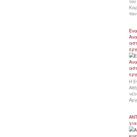
του
Καρ
πο
Ενα
Ανα
αστ
εργ
Η Ε
Αθή
νέο
Άργ
ΑΝΤ
για