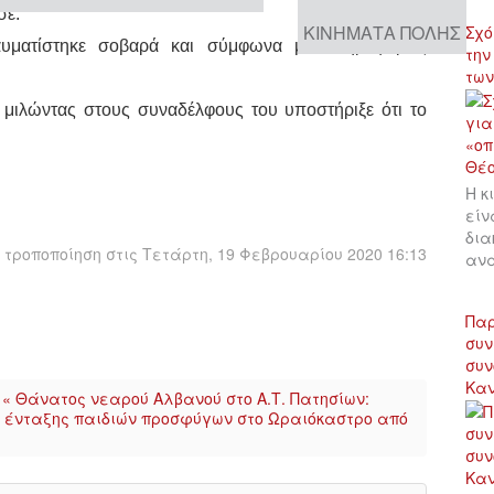
σε.
ΚΙΝΉΜΑΤΑ ΠΌΛΗΣ
Σχό
υματίστηκε σοβαρά και σύμφωνα με πληροφορίες
την
των
 μιλώντας στους συναδέλφους του υποστήριξε ότι το
Η κ
είν
δια
τροποποίηση στις Τετάρτη, 19 Φεβρουαρίου 2020 16:13
αν
Παρ
συν
συν
Κα
« Θάνατος νεαρού Αλβανού στο Α.Τ. Πατησίων:
 ένταξης παιδιών προσφύγων στο Ωραιόκαστρο από