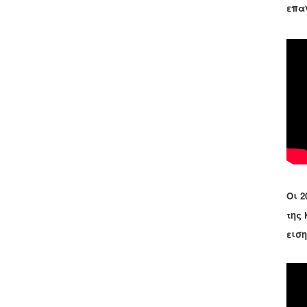
επα
Οι 2
της
εισ