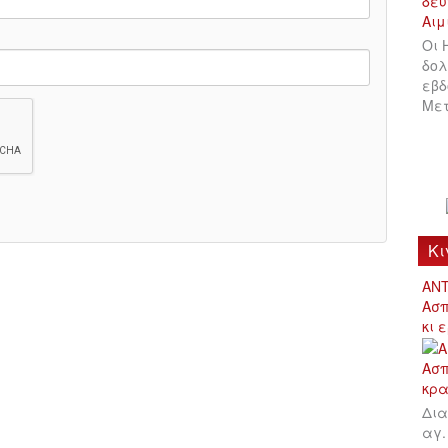
Οι 
δολ
εβδ
Μετ
Κι
ΑΝΤ
Ασπ
κι 
Δια
αγ.