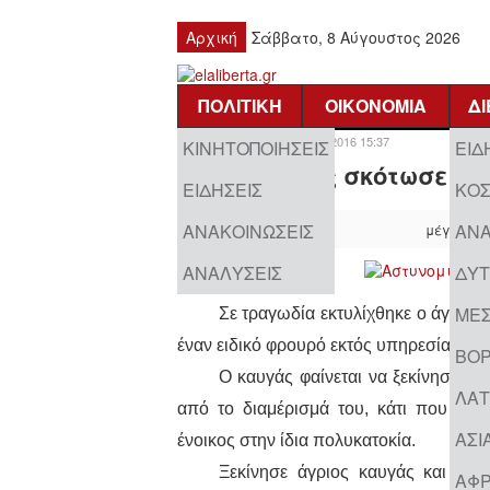
Αρχική
Σάββατο, 8 Αύγουστος 2026
ΠΟΛΙΤΙΚΉ
ΟΙΚΟΝΟΜΊΑ
Δ
Σάββατο, 10 Σεπτεμβρίου 2016 15:37
ΚΙΝΗΤΟΠΟΙΉΣΕΙΣ
ΕΙΔ
Αστυνομικός σκότωσε πο
ΕΙΔΉΣΕΙΣ
ΚΌ
ΑΝΑΚΟΙΝΏΣΕΙΣ
ΑΝΑ
μέγεθος 
ΑΝΑΛΎΣΕΙΣ
ΔΥΤ
ΜΈΣ
Σε τραγωδία εκτυλίχθηκε ο άγριος
έναν ειδικό φρουρό εκτός υπηρεσίας και
ΒΌΡ
Ο καυγάς φαίνεται να ξεκίνησε ό
ΛΑΤ
από το διαμέρισμά του, κάτι που όπως
ΑΣΊ
ένοικος στην ίδια πολυκατοκία.
Ξεκίνησε άγριος καυγάς και υπό
ΑΦΡ