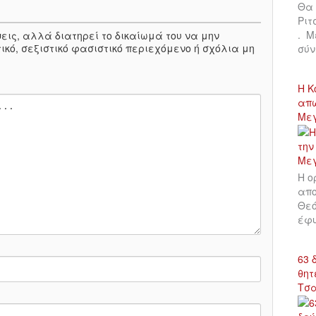
Θα 
Ριτ
. Μ
πόψεις, αλλά διατηρεί το δικαίωμά του να μην
ικό, σεξιστικό φασιστικό περιεχόμενο ή σχόλια μη
σύν
Η Κ
απώ
Με
Η ο
απο
Θεό
έφυ
63 
θητ
Τσ