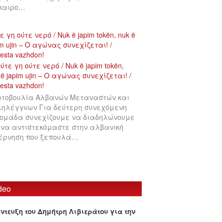
ίκαιρο…
ε γη ούτε νερό / Nuk ë japim tokën, nuk ë
im ujin – Ο αγώνας συνεχίζεται! /
testa vazhdon!
τοβουλία Αλβανών Μεταναστών και
ηλέγγυων Για δεύτερη συνεχόμενη
ομάδα συνεχίζουμε να διαδηλώνουμε
 να αντιστεκόμαστε στην αλβανική
έρνηση που ξεπουλά…
deo
έντευξη του Δημήτρη Λιβιεράτου για την