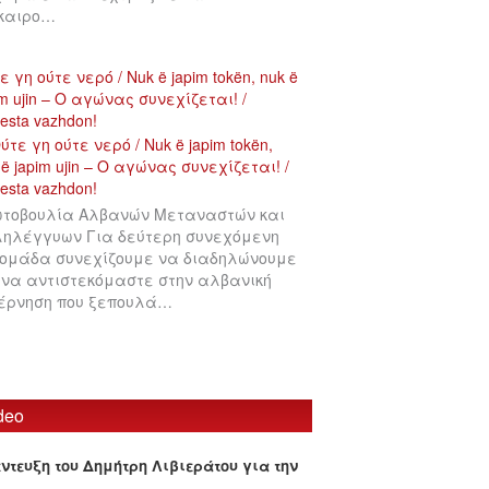
ίκαιρο…
ε γη ούτε νερό / Nuk ë japim tokën, nuk ë
im ujin – Ο αγώνας συνεχίζεται! /
testa vazhdon!
τοβουλία Αλβανών Μεταναστών και
ηλέγγυων Για δεύτερη συνεχόμενη
ομάδα συνεχίζουμε να διαδηλώνουμε
 να αντιστεκόμαστε στην αλβανική
έρνηση που ξεπουλά…
deo
έντευξη του Δημήτρη Λιβιεράτου για την