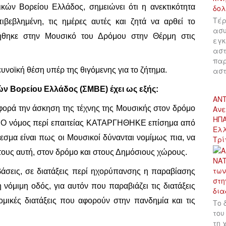
ών Βορείου Ελλάδος, σημειώνει ότι η ανεκτικότητα
Τέρ
ιβεβλημένη, τις ημέρες αυτές και ζητά να αρθεί το
ασυ
λήθηκε στην Μουσικό του Δρόμου στην Θέρμη στις
εγκ
αστ
παρ
υνοϊκή θέση υπέρ της θιγόμενης για το ζήτημα.
αστ
ν Βορείου Ελλάδος (ΣΜΒΕ) έχει ως εξής:
ΑΝΤ
φορά την άσκηση της τέχνης της Μουσικής στον δρόμο
Ανε
ΗΠΑ
ια. Ο νόμος περί επαιτείας ΚΑΤΑΡΓΗΘΗΚΕ επίσημα από
Ελλ
εσμα είναι πως οι Μουσικοί δύνανται νομίμως πια, να
Τρί
υς αυτή, στον δρόμο και στους Δημόσιους χώρους.
βάσεις, σε διατάξεις περί ηχορύπανσης η παραβίασης
 νόμιμη οδός, για αυτόν που παραβιάζει τις διατάξεις
ονομικές διατάξεις που αφορούν στην πανδημία και τις
Το 
του
τη 