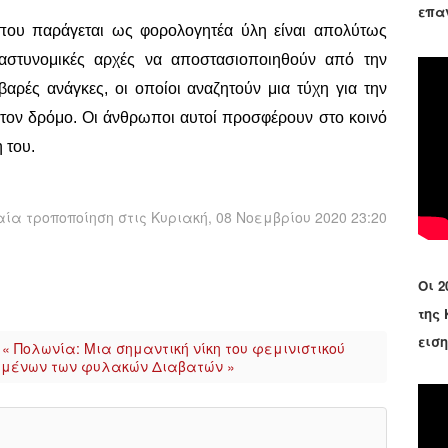
επα
 που παράγεται ως φορολογητέα ύλη είναι απολύτως
στυνομικές αρχές να αποστασιοποιηθούν από την
ρές ανάγκες, οι οποίοι αναζητούν μια τύχη για την
στον δρόμο. Οι άνθρωποι αυτοί προσφέρουν στο κοινό
 του.
ία τροποποίηση στις Κυριακή, 08 Νοεμβρίου 2020 23:20
Οι 2
της
εισ
« Πολωνία: Μια σημαντική νίκη του φεμινιστικού
υμένων των φυλακών Διαβατών »