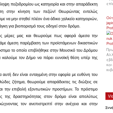
επ
ληψη πεζοδρομίου ως κατηγορία και στην απαράδεκτη
η στην κίνηση των πεζών! Θεωρώντας εντελώς
Ούτ
ύμε να μην στηθεί πλέον ένα άδικο χαλκείο κατηγοριών,
jap
γκη για βιοπορισμό τους οδηγεί στον δρόμο.
Pro
στις μέρες μας και θεωρούμε πως αφορά άμεσα την
ητάμε άμεση παρέμβαση των προϊστάμενων δικαστικών
Πρω
όστιμο το οποίο επιβλήθηκε στην Μουσικό του Δρόμου
Αλλ
α καλούμε τον Δήμο να πάρει ευνοϊκή θέση υπέρ της
εβδ
και
κυβ
 αυτή δεν είναι ενταγμένη στην εφορία με ευθύνη του
θώδες ζήτημα, θεωρούμε απαράδεκτες τις διώξεις σε
 την επιβολή εξοντωτικών προστίμων. Το πρόστιμο
Vi
ις της δραστηριότητας στον δρόμο είναι απολύτως
χνοντας τον ανεπιστρεπτί στην ανέχεια και στην
Συν