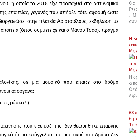
Θα 
άνου, η οποία το 2018 είχε προσαχθεί στο αστυνομικό
Ριτ
της επαιτείας, γεγονός που υπήρξε, τότε, αφορμή ώστε
. Μ
σύν
ιοργανώσει στην πλατεία Αριστοτέλους, εκδήλωση με
 επαιτεία (όπου συμμετείχε και ο Μάνου Τσάο), πράγμα
Η Κ
απώ
Με
Η ο
λονίκης, σε μία μουσικό που έπαιζε στο δρόμο
απο
Θεό
υνομικά όργανα:
έφυ
ρίς μάσκα !!)
63 
θητ
Τσ
τακίνησης που είχε μαζί της, δεν θεωρήθηκε επαρκής
ολογικό ότι το επάγγελμα του μουσικού στο δρόμο δεν