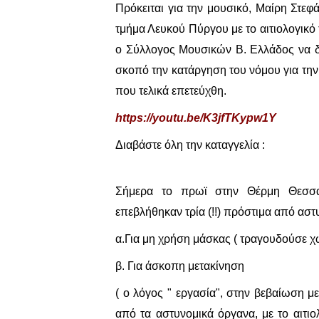
Πρόκειται για την μουσικό, Μαίρη Στεφ
τμήμα Λευκού Πύργου με το αιτιολογικό 
ο Σύλλογος Μουσικών Β. Ελλάδος να δ
σκοπό την κατάργηση του νόμου για την
που τελικά επετεύχθη.
https://youtu.be/K3jfTKypw1Y
Διαβάστε όλη την καταγγελία :
Σήμερα το πρωϊ στην Θέρμη Θεσσα
επεβλήθηκαν τρία (!!) πρόστιμα από αστ
α.Για μη χρήση μάσκας ( τραγουδούσε χω
β. Για άσκοπη μετακίνηση
( ο λόγος
" εργασία", στην βεβαίωση
με
από τα αστυνομικά όργανα, με το αιτι