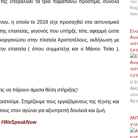
του
 της επέβαλλαν τα τρία παραπάνω πρόστιμα, σύνολο
Καρ
πο
άνου, η οποία το 2018 είχε προσαχθεί στο αστυνομικό
Ενα
της επαιτείας, γεγονός που υπήρξε, τότε, αφορμή ώστε
Ανα
ιοργανώσει στην πλατεία Αριστοτέλους, εκδήλωση με
αστ
ην επαιτεία ( όπου συμμετείχε και ο Μάνου Τσάο ),
εργ
Η Ε
Αθή
ης να πάρουν άμεσα θέση στήριξης!
νέο
Άργ
ριστούμε. Στηρίζουμε τους εργαζόμενους της τέχνης και
τους στον αγώνα για αξιοπρεπή δουλειά και ζωή.
ΑΝΤ
ty #WeSpeakNow
για