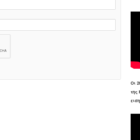
Οι 2
της
εισ