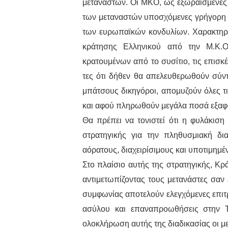
μεταναστών. Οι ΜΚΟ, ως εξωραϊσμένες
των μεταναστών υποσχόμενες γρήγορη 
των ευρωπαϊκών κονδυλίων. Χαρακτηρισ
κράτησης Ελληνικού από την Μ.Κ.Ο
κρατουμένων από το συσίτιο, τις επισκ
τες ότι δήθεν θα απελευθερωθούν σύντ
μπάτσους δικηγόροι, απομυζούν όλες τ
και αφού πληρωθούν μεγάλα ποσά εξαφα
Θα πρέπει να τονιστεί ότι η φυλάκιση
στρατηγικής για την πληθυσμιακή δι
αόρατους, διαχειρίσιμους και υποτιμημέ
Στο πλαίσιο αυτής της στρατηγικής, Κρ
αντιμετωπίζοντας τους μετανάστες σαν
συμφωνίας αποτελούν ελεγχόμενες επιτ
ασύλου και επαναπροωθήσεις στην Το
ολοκλήρωση αυτής της διαδικασίας οι μ