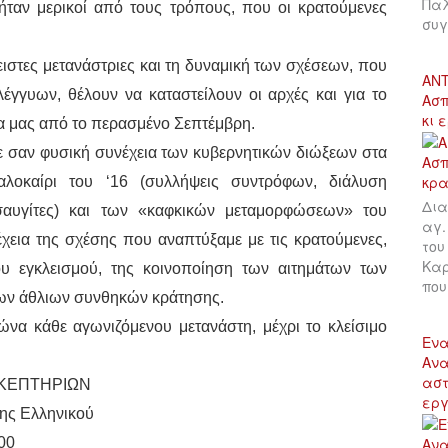
Παλ
ταν μερικοί από τους τρόπους, που οι κρατούμενες
συγ
ειστες μετανάστριες και τη δυναμική των σχέσεων, που
ΑΝΤ
λέγγυων, θέλουν να καταστείλουν οι αρχές και για το
Ασπ
κι 
α μας από το περασμένο Σεπτέμβρη.
 σαν φυσική συνέχεια των κυβερνητικών διώξεων στα
αλοκαίρι του ‘16 (συλλήψεις συντρόφων, διάλυση
Δια
αυγίτες) και των «καφκικών μεταμορφώσεων» του
αγ.
εια της σχέσης που αναπτύξαμε με τις κρατούμενες,
του
Καρ
ου εγκλεισμού, της κοινοποίηση των αιτημάτων των
πο
των άθλιων συνθηκών κράτησης.
να κάθε αγωνιζόμενου μετανάστη, μέχρι το κλείσιμο
Ενα
Ανα
αστ
ΣΚΕΠΤΗΡΙΩΝ
εργ
ης Ελληνικού
00