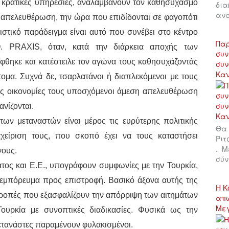
 κρατικές υπηρεσίες, αναλαμβάνουν τον καθησυχασμό
δια
αν
απελευθέρωση, την ώρα που επιδίδονται σε φαγοπότι
τικό παράδειγμα είναι αυτό που συνέβει στο κέντρο
Παρ
. PRAXIS, όταν, κατά την διάρκεια αποχής των
συν
έφθηκε και κατέστειλε τον αγώνα τους καθησυχάζοντάς
συν
Κα
ομα. Συχνά δε, τσαρλατάνοι ή διαπλεκόμενοι με τους
ις οικονομίες τους υποσχόμενοι άμεση απελευθέρωση
νίζονται.
 των μεταναστών είναι μέρος τις ευρύτερης πολιτικής
Θα 
αχείριση τους, που σκοπό έχει να τους καταστήσει
Ριτ
. Μ
νους.
σύν
άτος και Ε.Ε., υπογράφουν συμφωνίες με την Τουρκία,
 εμπόρευμα προς επιστροφή. Βασικό άξονα αυτής της
Η Κ
ροπές που εξασφαλίζουν την απόρριψη των αιτημάτων
απώ
Με
υρκία με συνοπτικές διαδικασίες. Φυσικά ως την
ετανάστες παραμένουν φυλακισμένοι.