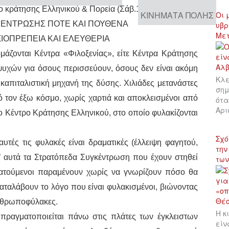
ο κράτησης Ελληνικού & Πορεία (Σάβ.14/1/17)
ΚΙΝΉΜΑΤΑ ΠΌΛΗΣ
Οι 
ΚΕΝΤΡΩΣΗΣ ΠΟΤΕ ΚΑΙ ΠΟΥΘΕΝΑ
υβρ
Με
ΞΙΟΠΡΕΠΕΙΑ ΚΑΙ ΕΛΕΥΘΕΡΙΑ
μάζονται Κέντρα «Φιλοξενίας», είτε Κέντρα Κράτησης
ψυχών για όσους περισσεύουν, όσους δεν είναι ακόμη
Κλε
 καπιταλιστική μηχανή της δύσης. Χιλιάδες μετανάστες
σημ
ό τον έξω κόσμο, χωρίς χαρτιά και αποκλεισμένοι από
ότα
Αρι
το Κέντρο Κράτησης Ελληνικού, στο οποίο φυλακίζονται
Σχό
υτές τις φυλακές είναι δραματικές (έλλειψη φαγητού,
την
Σ’ αυτά τα Στρατόπεδα Συγκέντρωση που έχουν στηθεί
των
κρατούμενοι παραμένουν χωρίς να γνωρίζουν πόσο θα
καταλάβουν το λόγο που είναι φυλακισμένοι, βιώνοντας
ανθρωποφύλακες.
Η κ
πραγματοποιείται πάνω στις πλάτες των έγκλειστων
είν