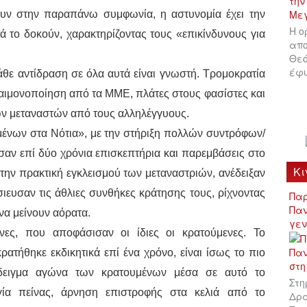
ουν στην παραπάνω συμφωνία, η αστυνομία έχει την
Η ο
ά το δοκούν, χαρακτηρίζοντας τους «επικίνδυνους για
απο
Θεό
έφυ
κάθε αντίδραση σε όλα αυτά είναι γνωστή. Τρομοκρατία
δαιμονοποίηση από τα ΜΜΕ, πλάτες στους φασίστες και
 μεταναστών από τους αλληλέγγυους.
ένων στα Νότια», με την στήριξη πολλών συντρόφων/
αν επί δύο χρόνια επισκεπτήρια και παρεμβάσεις στο
Κι
 την πρακτική εγκλεισμού των μεταναστριών, ανέδειξαν
ιευσαν τις άθλιες συνθήκες κράτησης τους, ρίχνοντας
Παρ
Παν
να μείνουν αόρατα.
γεν
ες, που αποφάσισαν οι ίδιες οι κρατούμενες. Το
ατήθηκε εκδικητικά επί ένα χρόνο, είναι ίσως το πιο
δειγμα αγώνα των κρατουμένων μέσα σε αυτό το
Στη
γία πείνας, άρνηση επιστροφής στα κελιά από το
Δρά