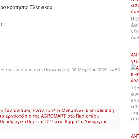
τρο κράτησης Ελληνικού
Η Ε
Αθή
0
νέο
Άργ
ΑΝΤ
για
α τροποποίηση στις Παρασκευή, 06 Μαρτίου 2020 14:56
Τέρ
ασυ
εγκ
αστ
« Συντονισμός Ενάντια στα Μνημόνια: κινητοποίηση
παρ
 το εργοστάσιο της AGROMART στο Περιστέρι.
αστ
Προσφυγικό Πέμπτη 12/1 στις 5 μμ στο Υπουργείο
ΑΝΤ