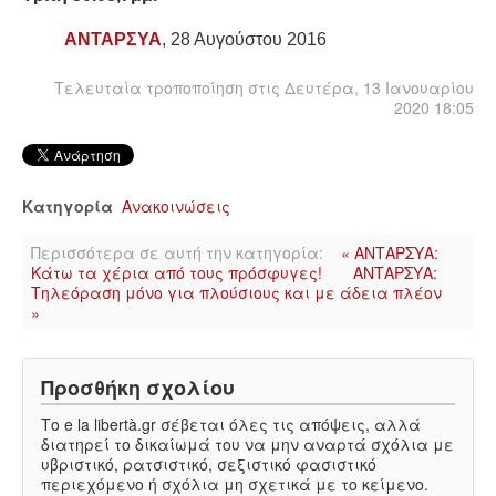
ΙΣΤΟΡΊΑ / ΘΕΩΡΊΑ
ΑΝΤΑΡΣΥΑ
, 28 Αυγούστου 2016
ΙΣΤΟΡΊΑ
Τελευταία τροποποίηση στις Δευτέρα, 13 Ιανουαρίου
2020 18:05
ΘΕΩΡΊΑ
ΠΟΛΙΤΙΣΜΌΣ
Κατηγορία
Ανακοινώσεις
ΛΟΓΟΤΕΧΝΊΑ / ΤΈΧΝΗ
Περισσότερα σε αυτή την κατηγορία:
« ΑΝΤΑΡΣΥΑ:
Κάτω τα χέρια από τους πρόσφυγες!
ΑΝΤΑΡΣΥΑ:
ΜΟΥΣΙΚΉ
Τηλεόραση μόνο για πλούσιους και με άδεια πλέον
»
ΚΙΝΗΜΑΤΟΓΡΆΦΟΣ
Προσθήκη σχολίου
Το e la libertà.gr σέβεται όλες τις απόψεις, αλλά
διατηρεί το δικαίωμά του να μην αναρτά σχόλια με
υβριστικό, ρατσιστικό, σεξιστικό φασιστικό
περιεχόμενο ή σχόλια μη σχετικά με το κείμενο.