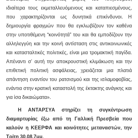
ΕΙΔΉΣΕΙΣ
ιδιαίτερα τους εκμεταλλευόμενους και καταπιεσμένους,
ΑΝΑΚΟΙΝΏΣΕΙΣ
που χαρακτηρίζονται ως δυνητικά επικίνδυνοι. Η
δημιουργία φραγμών που θα εγκλωβίζουν τον καθένα
ΝΕΟΛΑΊΑ
στην υποτιθέμενη
“
κοινότητά
”
του και θα εμποδίζουν την
αλληλεγγύη και την κοινή αντίσταση στις αντικοινωνικές
ΑΝΤΙΦΑΣΙΣΤΙΚΌ
και κατασταλτικές πολιτικές, είναι μια τρομακτική παγίδα.
ΑΝΤΙΡΑΤΣΙΣΤΙΚΌ
Απέναντι σ' αυτή την αποκρουστική κλιμάκωση και την
επιθετική πολιτική ασφάλειας, χρειάζεται μια πλατιά
ΓΥΝΑΙΚΕΊΟ
απάντηση εναντίον του ρατσισμού και της ισλαμοφοβίας,
ενάντια στην κρατική καταστολή της έκτακτης ανάγκης και
LGBTQIA+
για ίσα δικαιώματα».
ΠΕΡΙΒΆΛΛΟΝ
Η ΑΝΤΑΡΣΥΑ στηρίζει τη συγκέντρωση
διαμαρτυρίας έξω από τη Γαλλική Πρεσβεία που
ΚΙΝΉΜΑΤΑ ΠΌΛΗΣ
καλούν η ΚΕΕΡΦΑ και κοινότητες μεταναστών, την
Τρίτη 30.08,7μμ.