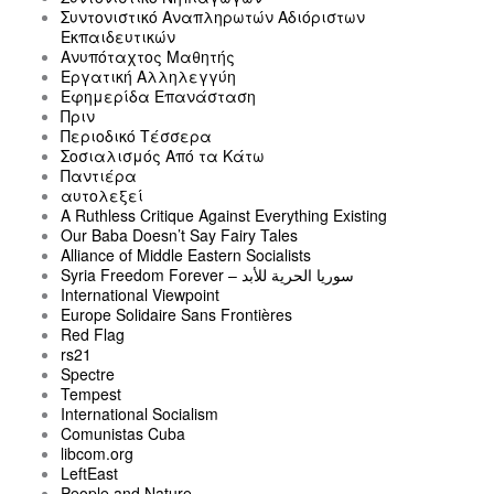
Συντονιστικό Αναπληρωτών Αδιόριστων
Εκπαιδευτικών
Ανυπόταχτος Μαθητής
Εργατική Αλληλεγγύη
Εφημερίδα Επανάσταση
Πριν
Περιοδικό Τέσσερα
Σοσιαλισμός Από τα Κάτω
Παντιέρα
αυτολεξεί
A Ruthless Critique Against Everything Existing
Our Baba Doesn’t Say Fairy Tales
Alliance of Middle Eastern Socialists
Syria Freedom Forever – سوريا الحرية للأبد
International Viewpoint
Europe Solidaire Sans Frontières
Red Flag
rs21
Spectre
Tempest
International Socialism
Comunistas Cuba
libcom.org
LeftEast
People and Nature