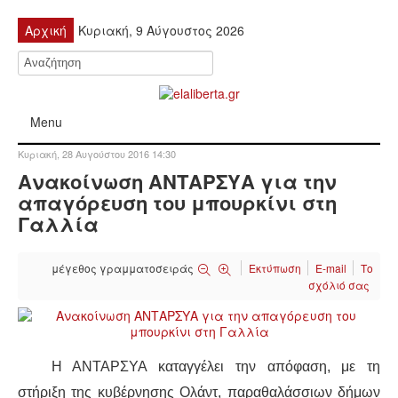
Αρχική
Κυριακή, 9 Αύγουστος 2026
Menu
Κυριακή, 28 Αυγούστου 2016 14:30
ΠΟΛΙΤΙΚΉ
Ανακοίνωση ΑΝΤΑΡΣΥΑ για την
απαγόρευση του μπουρκίνι στη
ΚΙΝΗΤΟΠΟΙΉΣΕΙΣ
Γαλλία
ΕΙΔΉΣΕΙΣ
μέγεθος γραμματοσειράς
Εκτύπωση
E-mail
Το
σχόλιό σας
ΑΝΑΚΟΙΝΏΣΕΙΣ
ΑΝΑΛΎΣΕΙΣ
Η ΑΝΤΑΡΣΥΑ καταγγέλει την απόφαση, με τη
ΟΙΚΟΝΟΜΊΑ
στήριξη της κυβέρνησης Ολάντ, παραθαλάσσιων δήμων