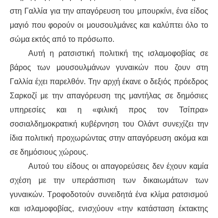
στη Γαλλία για την απαγόρευση του μπουρκίνι, ένα είδος
ΔΙΕΘΝΉ
μαγιό που φορούν οι μουσουλμάνες και καλύπτει όλο το
σώμα εκτός από το πρόσωπο.
ΕΙΔΉΣΕΙΣ
Αυτή η ρατσιστική πολιτική της ισλαμοφοβίας σε
βάρος των μουσουλμάνων γυναικών που ζουν στη
ΚΌΣΜΟΣ
Γαλλία έχει παρελθόν. Την αρχή έκανε ο δεξιός πρόεδρος
ΑΝΑΤΟΛΙΚΉ ΕΥΡΏΠΗ / ΒΑΛΚΆΝΙΑ
Σαρκοζί με την απαγόρευση της μαντήλας σε δημόσιες
υπηρεσίες και η «φιλική προς τον Τσίπρα»
ΔΥΤΙΚΉ ΕΥΡΏΠΗ
σοσιαλδημοκρατική κυβέρνηση του Ολάντ συνεχίζει την
ίδια πολιτική προχωρώντας στην απαγόρευση ακόμα και
ΜΈΣΗ ΑΝΑΤΟΛΉ / ΒΌΡΕΙΑ ΑΦΡΙΚΉ
σε δημόσιους χώρους.
ΒΌΡΕΙΑ ΑΜΕΡΙΚΉ
Αυτού του είδους οι απαγορεύσεις δεν έχουν καμία
σχέση με την υπεράσπιση των δικαιωμάτων των
ΛΑΤΙΝΙΚΉ ΑΜΕΡΙΚΉ
γυναικών. Τροφοδοτούν συνειδητά ένα κλίμα ρατσισμού
και ισλαμοφοβίας, ενισχύουν «την κατάσταση έκτακτης
ΑΣΊΑ / ΩΚΕΑΝΊΑ