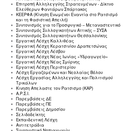
Επιτροπή Αλληλεγγύης Στρατευμένων - Δίκτυο
Ελεύθερων Φαντάρων Σπάρτακος
ΚΕΕΡΦΑ (Κίνηση Ενωμένοι Εναντία στο Ρατσισμό
και τη Φασιστική Απειλή)
Συντονισμός για το Προσφυγικό – Μεταναστευτικό
Συντονισμός Συλλογικοτήτων Αττικής – ΣΥΣΑ
Συντονισμός Συλλογικοτήτων Θεσσαλονίκης
Εργατική Λέσχη Καλλιθέας
Εργατική Λέσχη Κερατσινίου Δραπετσώνας
Εργατική Λέσχη Λέσβου
Εργατική Λέσχη Νέας Ιωνίας «Υδραγωγείο»
Εργατική Λέσχη Νέας Σμύρνης
Εργατική Λέσχη Περιστερίου
Λέσχη Εργαζομένων και Νεολαίας Βόλου
Λέσχη Εργασίας Αλληλεγγύης και Πολιτισμού
Τρικάλων
Κινηση Απελαστε τον Ρατσισμο (ΚΑΡ)
Α.Ρ.Σ.Ι.
Παρεμβάσεις ΔΕ
Παρεμβάσεις ΠΕ
Παρεμβάσεις Δημοσίου
Σελιδοδείκτης
Εκπαιδευτική Λέσχη
Αντιτετράδια
Συντονιστικό Νηπιαγωγών