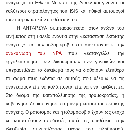
ανάγκης», το Εθνικό Μέτωπο της Λεπέν και γίνονται οι
καλύτεροι στρατολογητές του ISIS και ηθικοί αυτουργοί
ΑΦΡΙΚΉ
των τρομοκρατικών επιθέσεων του.
ΕΡΓΑΤΙΚΌ ΚΊΝΗΜΑ
Η ΑΝΤΑΡΣΥΑ συμπαραστέκεται στον αγώνα του
κινήματος στη Γαλλία ενάντια στην «κατάσταση έκτακτης
ΚΙΝΗΤΟΠΟΙΉΣΕΙΣ
ανάγκης» και την ισλαμοφοβία και συνυπογράφει την
ανακοίνωση του NPA
που «καταγγέλλει την
ΕΙΔΉΣΕΙΣ
εργαλειοποίηση των δικαιωμάτων των γυναικών και
υπερασπίζεται το δικαίωμά τους να διαθέτουν ελεύθερα
ΑΝΑΚΟΙΝΏΣΕΙΣ
το σώμα τους ενάντια σε αυτούς που θέλουν να τις
ΑΝΑΛΎΣΕΙΣ
αναγκάσουν είτε να καλύπτονται είτε να είναι ακάλυπτες.
Στο όνομα της καταπολέμησης της τρομοκρατίας, η
ΚΙΝΉΜΑΤΑ
κυβέρνηση δημιούργησε μια μόνιμη κατάσταση έκτακτης
ανάγκης. Ο ρατσισμός και η ισλαμοφοβία έχουν ως στόχο
ΚΙΝΗΤΟΠΟΙΉΣΕΙΣ
να καταστήσουν αποδεκτές αυτές τις επιθέσεις στην
ελευθερία, στιγματίζοντας μέρος του πληθυσμού,