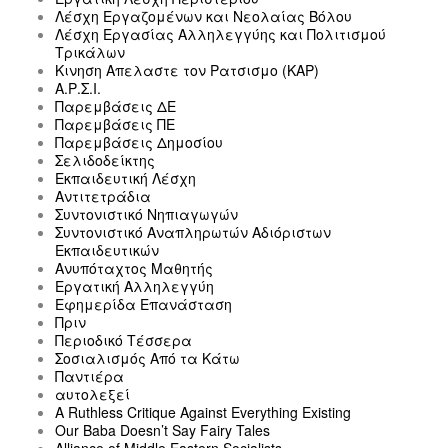
Λέσχη Εργαζομένων και Νεολαίας Βόλου
Λέσχη Εργασίας Αλληλεγγύης και Πολιτισμού
Τρικάλων
Κινηση Απελαστε τον Ρατσισμο (ΚΑΡ)
Α.Ρ.Σ.Ι.
Παρεμβάσεις ΔΕ
Παρεμβάσεις ΠΕ
Παρεμβάσεις Δημοσίου
Σελιδοδείκτης
Εκπαιδευτική Λέσχη
Αντιτετράδια
Συντονιστικό Νηπιαγωγών
Συντονιστικό Αναπληρωτών Αδιόριστων
Εκπαιδευτικών
Ανυπόταχτος Μαθητής
Εργατική Αλληλεγγύη
Εφημερίδα Επανάσταση
Πριν
Περιοδικό Τέσσερα
Σοσιαλισμός Από τα Κάτω
Παντιέρα
αυτολεξεί
A Ruthless Critique Against Everything Existing
Our Baba Doesn’t Say Fairy Tales