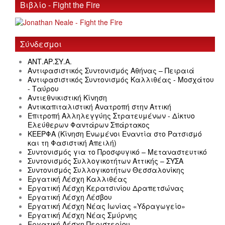
Βιβλίο - Fight the Fire
Σύνδεσμοι
ΑΝΤ.ΑΡ.ΣΥ.Α.
Αντιφασιστικός Συντονισμός Αθήνας – Πειραιά
Αντιφασιστικός Συντονισμός Καλλιθέας - Μοσχάτου
- Ταύρου
Αντιεθνικιστική Κίνηση
Αντικαπιταλιστική Ανατροπή στην Αττική
Επιτροπή Αλληλεγγύης Στρατευμένων - Δίκτυο
Ελεύθερων Φαντάρων Σπάρτακος
ΚΕΕΡΦΑ (Κίνηση Ενωμένοι Εναντία στο Ρατσισμό
και τη Φασιστική Απειλή)
Συντονισμός για το Προσφυγικό – Μεταναστευτικό
Συντονισμός Συλλογικοτήτων Αττικής – ΣΥΣΑ
Συντονισμός Συλλογικοτήτων Θεσσαλονίκης
Εργατική Λέσχη Καλλιθέας
Εργατική Λέσχη Κερατσινίου Δραπετσώνας
Εργατική Λέσχη Λέσβου
Εργατική Λέσχη Νέας Ιωνίας «Υδραγωγείο»
Εργατική Λέσχη Νέας Σμύρνης
Εργατική Λέσχη Περιστερίου