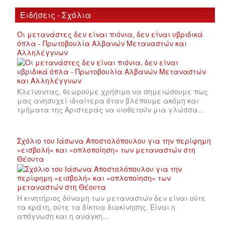
ΙΣΤΟΡΊΑ / ΘΕΩΡΊΑ
Ειδήσεις - Σχόλια
ΙΣΤΟΡΊΑ
Οι μετανάστες δεν είναι πιόνια, δεν είναι υβριδικά
όπλα - Πρωτοβουλία Αλβανών Μεταναστών και
Αλληλέγγυων
ΘΕΩΡΊΑ
ΠΟΛΙΤΙΣΜΌΣ
Κλείνοντας, θεωρούμε χρήσιμο να σημειώσουμε πως
μας ανησυχεί ιδιαίτερα όταν βλέπουμε ακόμη και
ΛΟΓΟΤΕΧΝΊΑ / ΤΈΧΝΗ
τμήματα της Αριστεράς να υιοθετούν μια γλώσσα…
ΜΟΥΣΙΚΉ
Σχόλιο του Ιάσωνα Αποστολόπουλου για την περίφημη
«εισβολή» και «οπλοποίηση» των μεταναστών στη
ΚΙΝΗΜΑΤΟΓΡΆΦΟΣ
Θέουτα
Η κινητήριος δύναμη των μεταναστών δεν είναι ούτε
τα κράτη, ούτε τα δίκτυα διακίνησης. Είναι η
απόγνωση και η ανάγκη…