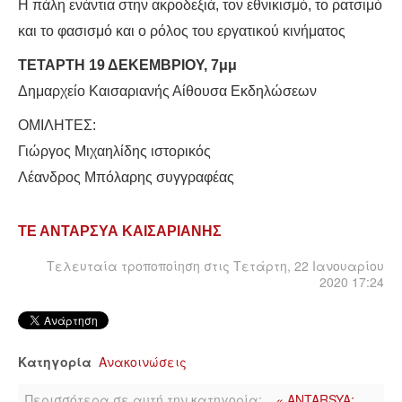
Η πάλη ενάντια στην ακροδεξιά, τον εθνικισμό, το ρατσιμό
και το φασισμό και ο ρόλος του εργατικού κινήματος
ΔΙΕΘΝΉ
ΤΕΤΑΡΤΗ 19 ΔΕΚΕΜΒΡΙΟΥ, 7μμ
ΕΙΔΉΣΕΙΣ
Δημαρχείο Καισαριανής Αίθουσα Εκδηλώσεων
ΟΜΙΛΗΤΕΣ:
ΚΌΣΜΟΣ
Γιώργος Μιχαηλίδης ιστορικός
ΑΝΑΤΟΛΙΚΉ ΕΥΡΏΠΗ / ΒΑΛΚΆΝΙΑ
Λέανδρος Μπόλαρης συγγραφέας
ΔΥΤΙΚΉ ΕΥΡΏΠΗ
ΤΕ ΑΝΤΑΡΣΥΑ ΚΑΙΣΑΡΙΑΝΗΣ
ΜΈΣΗ ΑΝΑΤΟΛΉ / ΒΌΡΕΙΑ ΑΦΡΙΚΉ
Τελευταία τροποποίηση στις Τετάρτη, 22 Ιανουαρίου
2020 17:24
ΒΌΡΕΙΑ ΑΜΕΡΙΚΉ
ΛΑΤΙΝΙΚΉ ΑΜΕΡΙΚΉ
Κατηγορία
Ανακοινώσεις
ΑΣΊΑ / ΩΚΕΑΝΊΑ
Περισσότερα σε αυτή την κατηγορία:
« ANTARSYA: