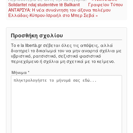
Solidaritet ndaj studentëve të Ballkanit
Γραφείου Τύπου
ΑΝΤΑΡΣΥΑ: Η νέα συνάντηση του άξονα πολέμου
ΑΦΡΙΚΉ
Ελλάδας-Κύπρου-Ισραήλ στο Μπερ Σεβά »
ΕΡΓΑΤΙΚΌ ΚΊΝΗΜΑ
Προσθήκη σχολίου
ΚΙΝΗΤΟΠΟΙΉΣΕΙΣ
Το e la libertà.gr σέβεται όλες τις απόψεις, αλλά
διατηρεί το δικαίωμά του να μην αναρτά σχόλια με
υβριστικό, ρατσιστικό, σεξιστικό φασιστικό
ΕΙΔΉΣΕΙΣ
περιεχόμενο ή σχόλια μη σχετικά με το κείμενο.
Μήνυμα *
ΑΝΑΚΟΙΝΏΣΕΙΣ
ΑΝΑΛΎΣΕΙΣ
ΚΙΝΉΜΑΤΑ
ΚΙΝΗΤΟΠΟΙΉΣΕΙΣ