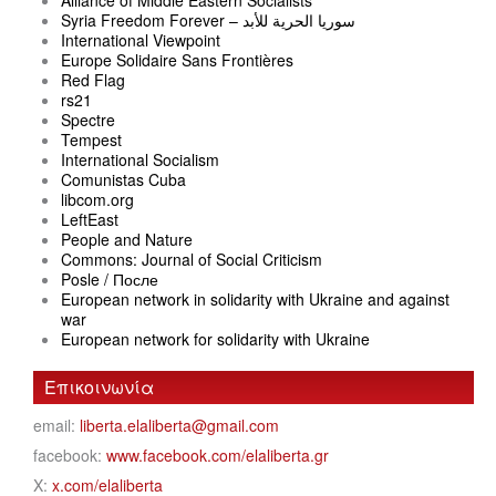
Alliance of Middle Eastern Socialists
Syria Freedom Forever – سوريا الحرية للأبد
International Viewpoint
Europe Solidaire Sans Frontières
Red Flag
rs21
Spectre
Tempest
International Socialism
Comunistas Cuba
libcom.org
LeftEast
People and Nature
Commons: Journal of Social Criticism
Posle / После
European network in solidarity with Ukraine and against
war
European network for solidarity with Ukraine
Επικοινωνία
email:
liberta.elaliberta@gmail.com
facebook:
www.facebook.com/elaliberta.gr
X:
x.com/elaliberta