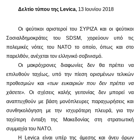
Δελτίο τύπου της Levica,
13 Ιουνίου 2018
ΔΙΕΘΝΉ
ΕΙΔΉΣΕΙΣ
Οι ψεύτικοι αριστεροί του ΣΥΡΙΖΑ και οι ψεύτικοι
Σοσιαλδημοκράτες του SDSM, χορεύουν υπό τις
ΚΌΣΜΟΣ
πολεμικές νότες του ΝΑΤΟ το οποίο, όπως και στο
παρελθόν, ανέχεται τον ελληνικό σοβινισμό.
ΑΝΑΤΟΛΙΚΉ ΕΥΡΏΠΗ / ΒΑΛΚΆΝΙΑ
Οι μακρόχρονες διαφωνίες δεν θα πρέπει να
επιλυθούν ταχέως, υπό την πίεση ορισμένων τελικών
ΔΥΤΙΚΉ ΕΥΡΏΠΗ
προθεσμιών και
«των ευκαιριών που δεν πρέπει να
ΜΈΣΗ ΑΝΑΤΟΛΉ / ΒΌΡΕΙΑ ΑΦΡΙΚΉ
χάσετε».
Οι σχέσεις καλής γειτονίας δεν μπορεί να
αναπτυχθούν με βάση μονόπλευρες παραχωρήσεις και
ΒΌΡΕΙΑ ΑΜΕΡΙΚΉ
συνθηκολόγηση με την ισχυρότερη πλευρά, για την
ταχύτερη ένταξη της Μακεδονίας στη στρατιωτική
ΛΑΤΙΝΙΚΉ ΑΜΕΡΙΚΉ
συμμαχία του ΝΑΤΟ.
Η Levica είναι υπέρ της άμεσης και άνευ όρων
ΑΣΊΑ / ΩΚΕΑΝΊΑ