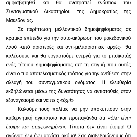
ΕΙΔΉΣΕΙΣ
αμφισβητηθεί και θα ανατραπεί ενώπιον του
Συνταγματικού Δικαστηρίου της Δημοκρατίας της
ΑΝΑΚΟΙΝΏΣΕΙΣ
Μακεδονίας.
Σε περίπτωση μελλοντικού δημοψηφίσματος σε
ΝΕΟΛΑΊΑ
κρατικό επίπεδο για την αυτο-ακύρωση του μακεδονικού
ΑΝΤΙΦΑΣΙΣΤΙΚΌ
λαού -από αριστερές και αντι-μιλιταριστικές αρχές-, θα
καλέσουμε και θα εργαστούμε ενεργά για το μποϊκοτάζ
ΑΝΤΙΡΑΤΣΙΣΤΙΚΌ
ενός τέτοιου δημοψηφίσματος απ’ τη στιγμή που αυτός
είναι ο πιο αποτελεσματικός τρόπος για την αντίθεση στην
ΓΥΝΑΙΚΕΊΟ
αλλαγή του συνταγματικού ονόματος. Η ελευθερία
εκδηλώνεται μέσω της δυνατότητας να αντισταθείς στον
LGBTQIA+
εξαναγκασμό και να πεις
«όχι!»
ΠΕΡΙΒΆΛΛΟΝ
Καλούμε τους πολίτες να μην υποκύπτουν στην
κυβερνητική αγκιτάτσια και προπαγάνδα ότι
«όλα είναι
ΚΙΝΉΜΑΤΑ ΠΌΛΗΣ
έτοιμα και συμφωνημένα».
Τίποτα δεν είναι έτοιμο! Ο
αγώνας δεν έχει αρχίσει ακόμα! Σας διαβεβαιώνουμε ότι