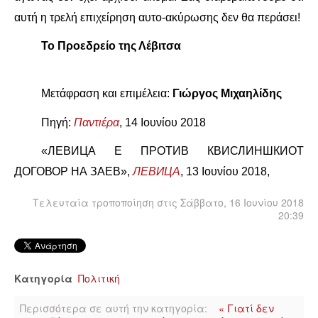
ΙΣΤΟΡΊΑ / ΘΕΩΡΊΑ
αυτή η τρελή επιχείρηση αυτο-ακύρωσης δεν θα περάσει!
ΙΣΤΟΡΊΑ
Το Προεδρείο της Λέβιτσα
ΘΕΩΡΊΑ
Μ
ετάφραση και επιμέλεια:
Γιώργος Μιχαηλίδης
ΠΟΛΙΤΙΣΜΌΣ
Πηγή:
Παντιέρα
, 14 Ιουνίου 2018
ΛΟΓΟΤΕΧΝΊΑ / ΤΈΧΝΗ
«ЛЕВИЦА Е ПРОТИВ КВИСЛИНШКИОТ
ДОГОВОР НА ЗАЕВ»,
ЛЕВИЦА
, 13
Ιουνίου 2018,
ΜΟΥΣΙΚΉ
Τελευταία τροποποίηση στις Σάββατο, 16 Ιουνίου 2018
20:39
ΚΙΝΗΜΑΤΟΓΡΆΦΟΣ
Κατηγορία
Πολιτική
Περισσότερα σε αυτή την κατηγορία:
« Γιατί δεν