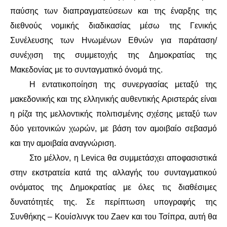
παύσης των διαπραγματεύσεων και της έναρξης της
ΑΦΡΙΚΉ
διεθνούς νομικής διαδικασίας μέσω της Γενικής
Συνέλευσης των Ηνωμένων Εθνών για παράταση/
ΕΡΓΑΤΙΚΌ ΚΊΝΗΜΑ
συνέχιση της συμμετοχής της Δημοκρατίας της
Μακεδονίας με το συνταγματικό όνομά της.
ΚΙΝΗΤΟΠΟΙΉΣΕΙΣ
Η εντατικοποίηση της συνεργασίας μεταξύ της
ΕΙΔΉΣΕΙΣ
μακεδονικής και της ελληνικής αυθεντικής Αριστεράς είναι
η ρίζα της μελλοντικής πολιτισμένης σχέσης μεταξύ των
ΑΝΑΚΟΙΝΏΣΕΙΣ
δύο γειτονικών χωρών, με βάση τον αμοιβαίο σεβασμό
και την αμοιβαία αναγνώριση.
ΑΝΑΛΎΣΕΙΣ
Στο μέλλον, η Levica θα συμμετάσχει αποφασιστικά
στην εκστρατεία κατά της αλλαγής του συνταγματικού
ΚΙΝΉΜΑΤΑ
ονόματος της Δημοκρατίας με όλες τις διαθέσιμες
ΚΙΝΗΤΟΠΟΙΉΣΕΙΣ
δυνατότητές της. Σε περίπτωση υπογραφής της
Συνθήκης – Κουίσλινγκ του Zaev και του Τσίπρα, αυτή θα