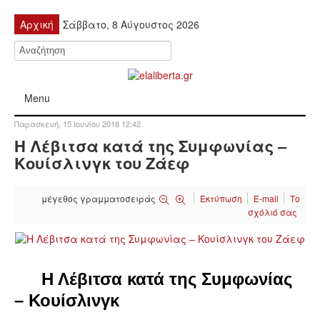
Αρχική
Σάββατο, 8 Αύγουστος 2026
Menu
Παρασκευή, 15 Ιουνίου 2018 12:42
ΠΟΛΙΤΙΚΉ
Η Λέβιτσα κατά της Συμφωνίας –
Κουίσλινγκ του Ζάεφ
ΚΙΝΗΤΟΠΟΙΉΣΕΙΣ
μέγεθος γραμματοσειράς
Εκτύπωση
E-mail
Το
ΕΙΔΉΣΕΙΣ
σχόλιό σας
ΑΝΑΚΟΙΝΏΣΕΙΣ
ΑΝΑΛΎΣΕΙΣ
Η Λέβιτσα κατά της Συμφωνίας
– Κουίσλινγκ
ΟΙΚΟΝΟΜΊΑ