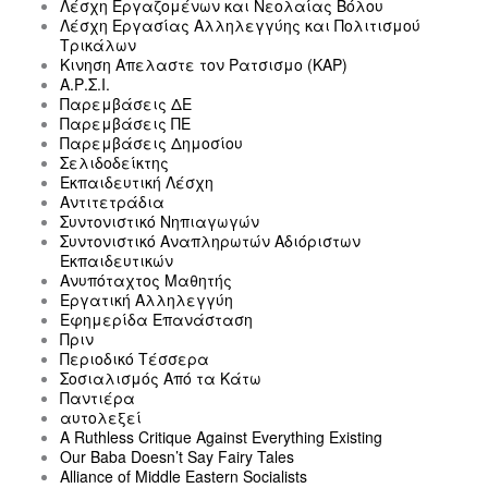
Λέσχη Εργαζομένων και Νεολαίας Βόλου
Λέσχη Εργασίας Αλληλεγγύης και Πολιτισμού
Τρικάλων
Κινηση Απελαστε τον Ρατσισμο (ΚΑΡ)
Α.Ρ.Σ.Ι.
Παρεμβάσεις ΔΕ
Παρεμβάσεις ΠΕ
Παρεμβάσεις Δημοσίου
Σελιδοδείκτης
Εκπαιδευτική Λέσχη
Αντιτετράδια
Συντονιστικό Νηπιαγωγών
Συντονιστικό Αναπληρωτών Αδιόριστων
Εκπαιδευτικών
Ανυπόταχτος Μαθητής
Εργατική Αλληλεγγύη
Εφημερίδα Επανάσταση
Πριν
Περιοδικό Τέσσερα
Σοσιαλισμός Από τα Κάτω
Παντιέρα
αυτολεξεί
A Ruthless Critique Against Everything Existing
Our Baba Doesn’t Say Fairy Tales
Alliance of Middle Eastern Socialists