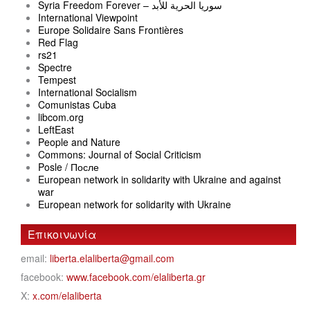
Syria Freedom Forever – سوريا الحرية للأبد
International Viewpoint
Europe Solidaire Sans Frontières
Red Flag
rs21
Spectre
Tempest
International Socialism
Comunistas Cuba
libcom.org
LeftEast
People and Nature
Commons: Journal of Social Criticism
Posle / После
European network in solidarity with Ukraine and against
war
European network for solidarity with Ukraine
Επικοινωνία
email:
liberta.elaliberta@gmail.com
facebook:
www.facebook.com/elaliberta.gr
X:
x.com/elaliberta