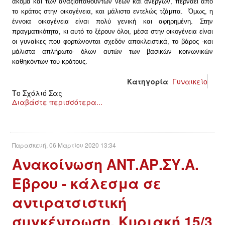
ΕΙΔΉΣΕΙΣ
ακόμα και των αναξιοπαθούντων νέων και ανέργων, περνάει από
το κράτος στην οικογένεια, και μάλιστα εντελώς τζάμπα. Όμως, η
έννοια οικογένεια είναι πολύ γενική και αφηρημένη. Στην
ΑΝΑΚΟΙΝΏΣΕΙΣ
πραγματικότητα, κι αυτό το ξέρουν όλοι, μέσα στην οικογένεια είναι
οι γυναίκες που φορτώνονται σχεδόν αποκλειστικά, το βάρος -και
ΝΕΟΛΑΊΑ
μάλιστα απλήρωτο- όλων αυτών των βασικών κοινωνικών
καθηκόντων του κράτους.
ΑΝΤΙΦΑΣΙΣΤΙΚΌ
Κατηγορία
Γυναικείο
Το Σχόλιό Σας
ΑΝΤΙΡΑΤΣΙΣΤΙΚΌ
Διαβάστε περισσότερα...
ΓΥΝΑΙΚΕΊΟ
Παρασκευή, 06 Μαρτίου 2020 13:34
LGBTQIA+
Ανακοίνωση ΑΝΤ.ΑΡ.ΣΥ.Α.
ΠΕΡΙΒΆΛΛΟΝ
Έβρου - κάλεσμα σε
αντιρατσιστική
ΚΙΝΉΜΑΤΑ ΠΌΛΗΣ
συγκέντρωση, Κυριακή 15/3