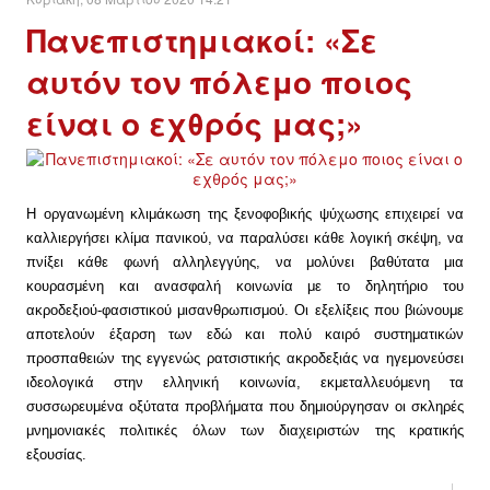
Πανεπιστημιακοί: «Σε
ΔΙΕΘΝΉ
αυτόν τον πόλεμο ποιος
ΕΙΔΉΣΕΙΣ
είναι ο εχθρός μας;»
ΚΌΣΜΟΣ
ΑΝΑΤΟΛΙΚΉ ΕΥΡΏΠΗ / ΒΑΛΚΆΝΙΑ
Η οργανωμένη κλιμάκωση της ξενοφοβικής ψύχωσης επιχειρεί να
καλλιεργήσει κλίμα πανικού, να παραλύσει κάθε λογική σκέψη, να
πνίξει κάθε φωνή αλληλεγγύης, να μολύνει βαθύτατα μια
ΔΥΤΙΚΉ ΕΥΡΏΠΗ
κουρασμένη και ανασφαλή κοινωνία με το δηλητήριο του
ακροδεξιού-φασιστικού μισανθρωπισμού. Οι εξελίξεις που βιώνουμε
ΜΈΣΗ ΑΝΑΤΟΛΉ / ΒΌΡΕΙΑ ΑΦΡΙΚΉ
αποτελούν έξαρση των εδώ και πολύ καιρό συστηματικών
προσπαθειών της εγγενώς ρατσιστικής ακροδεξιάς να ηγεμονεύσει
ΒΌΡΕΙΑ ΑΜΕΡΙΚΉ
ιδεολογικά στην ελληνική κοινωνία, εκμεταλλευόμενη τα
συσσωρευμένα οξύτατα προβλήματα που δημιούργησαν οι σκληρές
ΛΑΤΙΝΙΚΉ ΑΜΕΡΙΚΉ
μνημονιακές πολιτικές όλων των διαχειριστών της κρατικής
εξουσίας.
ΑΣΊΑ / ΩΚΕΑΝΊΑ