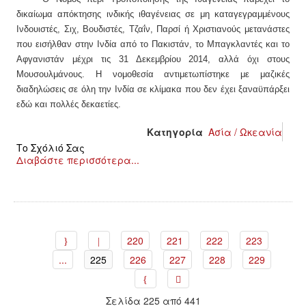
δικαίωμα απόκτησης ινδικής ιθαγένειας σε μη καταγεγραμμένους
Ινδουιστές, Σιχ, Βουδιστές, Τζαΐν, Παρσί ή Χριστιανούς μετανάστες
που εισήλθαν στην Ινδία από το Πακιστάν, το Μπαγκλαντές και το
Αφγανιστάν μέχρι τις 31 Δεκεμβρίου 2014, αλλά όχι στους
Μουσουλμάνους. Η νομοθεσία αντιμετωπίστηκε με μαζικές
διαδηλώσεις σε όλη την Ινδία σε κλίμακα που δεν έχει ξαναϋπάρξει
εδώ και πολλές δεκαετίες.
Κατηγορία
Ασία / Ωκεανία
Το Σχόλιό Σας
Διαβάστε περισσότερα...
220
221
222
223
...
225
226
227
228
229
Σελίδα 225 από 441