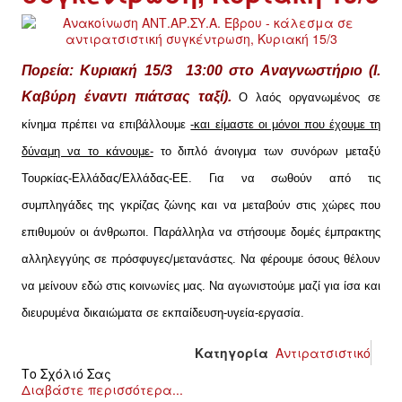
ΙΣΤΟΡΊΑ / ΘΕΩΡΊΑ
ΙΣΤΟΡΊΑ
Πορεία: Κυριακή 15/3 13:00
στο Αναγνωστήριο (Ι.
ΘΕΩΡΊΑ
Καβύρη έναντι πιάτσας ταξί).
Ο λαός οργανωμένος σε
κίνημα πρέπει να επιβάλλουμε
-και είμαστε οι μόνοι που έχουμε τη
ΠΟΛΙΤΙΣΜΌΣ
δύναμη να το κάνουμε-
το διπλό άνοιγμα των συνόρων μεταξύ
Τουρκίας-Ελλάδας/Ελλάδας-ΕΕ. Για να σωθούν από τις
ΛΟΓΟΤΕΧΝΊΑ / ΤΈΧΝΗ
συμπληγάδες της γκρίζας ζώνης και να μεταβούν στις χώρες που
ΜΟΥΣΙΚΉ
επιθυμούν οι άνθρωποι. Παράλληλα να στήσουμε δομές έμπρακτης
αλληλεγγύης σε πρόσφυγες/μετανάστες. Να φέρουμε όσους θέλουν
ΚΙΝΗΜΑΤΟΓΡΆΦΟΣ
να μείνουν εδώ στις κοινωνίες μας. Να αγωνιστούμε μαζί για ίσα και
διευρυμένα δικαιώματα σε εκπαίδευση-υγεία-εργασία.
Κατηγορία
Αντιρατσιστικό
Το Σχόλιό Σας
Διαβάστε περισσότερα...