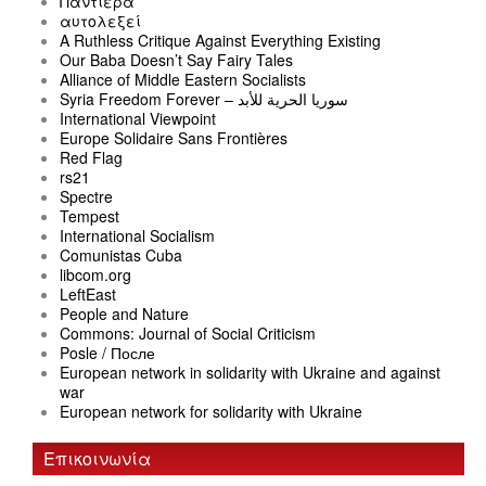
Παντιέρα
αυτολεξεί
A Ruthless Critique Against Everything Existing
Our Baba Doesn’t Say Fairy Tales
Alliance of Middle Eastern Socialists
Syria Freedom Forever – سوريا الحرية للأبد
International Viewpoint
Europe Solidaire Sans Frontières
Red Flag
rs21
Spectre
Tempest
International Socialism
Comunistas Cuba
libcom.org
LeftEast
People and Nature
Commons: Journal of Social Criticism
Posle / После
European network in solidarity with Ukraine and against
war
European network for solidarity with Ukraine
Επικοινωνία