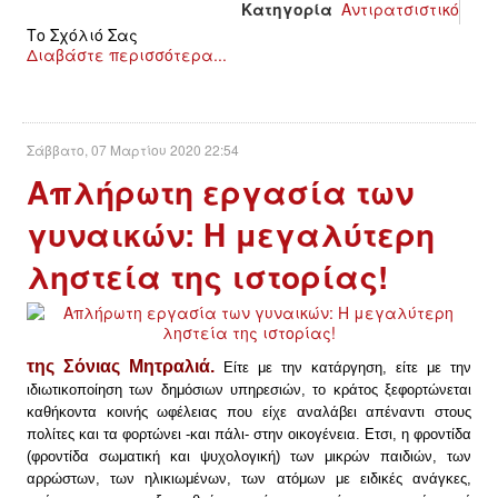
Κατηγορία
Αντιρατσιστικό
Το Σχόλιό Σας
ΑΦΡΙΚΉ
Διαβάστε περισσότερα...
ΕΡΓΑΤΙΚΌ ΚΊΝΗΜΑ
Σάββατο, 07 Μαρτίου 2020 22:54
ΚΙΝΗΤΟΠΟΙΉΣΕΙΣ
Απλήρωτη εργασία των
ΕΙΔΉΣΕΙΣ
γυναικών: Η μεγαλύτερη
ληστεία της ιστορίας!
ΑΝΑΚΟΙΝΏΣΕΙΣ
ΑΝΑΛΎΣΕΙΣ
της Σόνιας Μητραλιά.
Είτε με την κατάργηση, είτε με την
ΚΙΝΉΜΑΤΑ
ιδιωτικοποίηση των δημόσιων υπηρεσιών, το κράτος ξεφορτώνεται
καθήκοντα κοινής ωφέλειας που είχε αναλάβει απέναντι στους
πολίτες και τα φορτώνει -και πάλι- στην οικογένεια. Ετσι, η φροντίδα
ΚΙΝΗΤΟΠΟΙΉΣΕΙΣ
(φροντίδα σωματική και ψυχολογική) των μικρών παιδιών, των
αρρώστων, των ηλικιωμένων, των ατόμων με ειδικές ανάγκες,