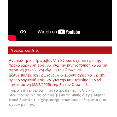
Ανακοινώσεις
Αντιπολεμική Πρωτοβουλία Σύρου: σχετικά με την
προκαταρκτική έρευνα για την κινητοποίηση κατά την
περσινή (22/7/2025) άφιξη του Crown Iris
Τώρα επιχειρείται η μετατροπή της πολιτικής
διαμαρτυρίας σε αντικείμενο ποινικής διερεύνησης,
αποδίδοντάς της χαρακτηριστικά που ουδεμία σχέση
έχουν με την…