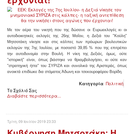
ΕΙΔΉΣΕΙΣ
ΑΝΑΚΟΙΝΏΣΕΙΣ
ΝΕΟΛΑΊΑ
Με τον αέρα του νικητή που της δώσανε οι Ευρωεκλογές κι οι
αυτοδιοικητικές εκλογές της 26ης Μαΐου, η Δεξιά του "Κούλη"
Μητσοτάκη νίκησε και στις κάλπες των πρόωρων βουλευτικών
ΑΝΤΙΦΑΣΙΣΤΙΚΌ
εκλογών της 7ης Iουλίου, με ποσοστό 39,85 % που της επιτρέπει
την αυτοδυναμία στην Βουλή. Η νίκη της Δεξιάς, όμως, ούτε
ΑΝΤΙΡΑΤΣΙΣΤΙΚΌ
"ιστορική" είναι, όπως βιάστηκε να θριαμβολογήσει, κι ούτε καν
"στρατηγική ήττα" του ΣΥΡΙΖΑ και συνολικά της Αριστεράς, όπως
ανοικτά επιδίωκε δια στόματος Άδωνη και τσεκουροφόρου Βορίδη.
ΓΥΝΑΙΚΕΊΟ
Κατηγορία
Πολιτική
LGBTQIA+
Το Σχόλιό Σας
Διαβάστε περισσότερα...
ΠΕΡΙΒΆΛΛΟΝ
ΚΙΝΉΜΑΤΑ ΠΌΛΗΣ
Τρίτη, 09 Ιουλίου 2019 23:33
Κυβέρνηση Μητσοτάκη: Η