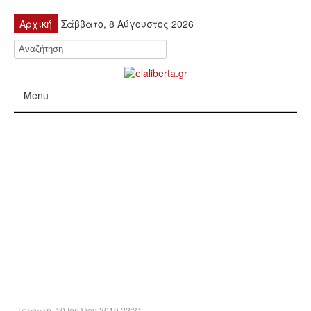
Αρχική
Σάββατο, 8 Αύγουστος 2026
Menu
ΠΟΛΙΤΙΚΉ
ΚΙΝΗΤΟΠΟΙΉΣΕΙΣ
ΕΙΔΉΣΕΙΣ
ΑΝΑΚΟΙΝΏΣΕΙΣ
ΑΝΑΛΎΣΕΙΣ
ΟΙΚΟΝΟΜΊΑ
Τετάρτη, 10 Ιουλίου 2019 22:31