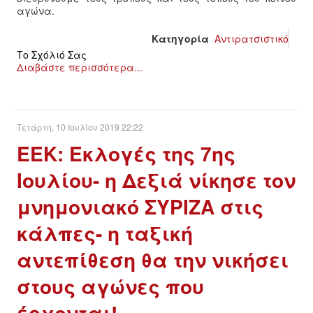
αγώνα.
ΑΦΡΙΚΉ
Κατηγορία
Αντιρατσιστικό
Το Σχόλιό Σας
ΕΡΓΑΤΙΚΌ ΚΊΝΗΜΑ
Διαβάστε περισσότερα...
ΚΙΝΗΤΟΠΟΙΉΣΕΙΣ
Τετάρτη, 10 Ιουλίου 2019 22:22
ΕΙΔΉΣΕΙΣ
EΕΚ: Εκλογές της 7ης
ΑΝΑΚΟΙΝΏΣΕΙΣ
Ιουλίου- η Δεξιά νίκησε τον
μνημονιακό ΣΥΡΙΖΑ στις
ΑΝΑΛΎΣΕΙΣ
κάλπες- η ταξική
ΚΙΝΉΜΑΤΑ
αντεπίθεση θα την νικήσει
ΚΙΝΗΤΟΠΟΙΉΣΕΙΣ
στους αγώνες που
έρχονται!