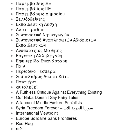
Παρεμβάσεις ΔΕ
Παρεμβάσεις ΠΕ
Παρεμβάσεις Δημοσίου
Σελιδοδείκτης
Εκπαιδευτική Λέσχη
Αντιτετράδια
Συντονιστικό Νηπιαγωγών
Συντονιστικό Αναπληρωτών Αδιόριστων
Εκπαιδευτικών
Ανυπόταχτος Μαθητής
Εργατική Αλληλεγγύη
Εφημερίδα Επανάσταση
Πριν
Περιοδικό Τέσσερα
Σοσιαλισμός Από τα Κάτω
Παντιέρα
αυτολεξεί
A Ruthless Critique Against Everything Existing
Our Baba Doesn’t Say Fairy Tales
Alliance of Middle Eastern Socialists
Syria Freedom Forever – سوريا الحرية للأبد
International Viewpoint
Europe Solidaire Sans Frontières
Red Flag
rs21