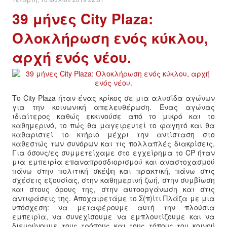
39 μήνες City Plaza:
ΔΙΕΘΝΉ
Ολοκλήρωση ενός κύκλου,
ΕΙΔΉΣΕΙΣ
αρχή ενός νέου.
ΚΌΣΜΟΣ
ΑΝΑΤΟΛΙΚΉ ΕΥΡΏΠΗ / ΒΑΛΚΆΝΙΑ
Το City Plaza ήταν ένας κρίκος σε μια αλυσίδα αγώνων
για την κοινωνική απελευθέρωση. Ένας αγώνας
ιδιαίτερος καθώς εκκινούσε από το μικρό και το
ΔΥΤΙΚΉ ΕΥΡΏΠΗ
καθημερινό, το πώς θα μαγειρευτεί το φαγητό και θα
καθαριστεί το κτήριο μέχρι την αντίσταση στο
καθεστώς των συνόρων και τις πολλαπλές διακρίσεις.
ΜΈΣΗ ΑΝΑΤΟΛΉ / ΒΌΡΕΙΑ ΑΦΡΙΚΉ
Για όσους/ες συμμετείχαμε στο εγχείρημα το CP ήταν
μια εμπειρία επαναπροσδιορισμού και αναστοχασμού
πάνω στην πολιτική σκέψη και πρακτική, πάνω στις
ΒΌΡΕΙΑ ΑΜΕΡΙΚΉ
σχέσεις εξουσίας, στην καθημερινή ζωή, στην συμβίωση
και στους όρους της, στην αυτοοργάνωση και στις
αντιφάσεις της. Αποχαιρετάμε το Σ(π)ίτι Πλάζα με μια
ΛΑΤΙΝΙΚΉ ΑΜΕΡΙΚΉ
υπόσχεση: να μεταφέρουμε αυτή την πλούσια
εμπειρία, να συνεχίσουμε να εμπλουτίζουμε και να
ΑΣΊΑ / ΩΚΕΑΝΊΑ
διευρύνουμε τους τρόπους και τους τόπους του κοινού