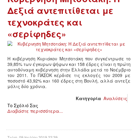
ΙΣΤΟΡΊΑ / ΘΕΩΡΊΑ
Δεξιά αντεπιτίθεται με
ΙΣΤΟΡΊΑ
τεχνοκράτες και
«σερίφηδες»
ΘΕΩΡΊΑ
ΠΟΛΙΤΙΣΜΌΣ
Η κυβέρνηση Κυριάκου Μητσοτάκη που συγκέντρωσε το
ΛΟΓΟΤΕΧΝΊΑ / ΤΈΧΝΗ
39,85% των έγκυρων ψήφων και 158 έδρες είναι η πρώτη
αυτοδύναμη κυβέρνηση στην Ελλάδα μετά το Νοέμβριο
του 2011. Το ΠΑΣΟΚ κέρδισε τις εκλογές του 2009 με
ΜΟΥΣΙΚΉ
ποσοστό 43,92% και 160 έδρες στη Βουλή, αλλά αντεξε
μόλις δύο χρόνια.
ΚΙΝΗΜΑΤΟΓΡΆΦΟΣ
Κατηγορία
Αναλύσεις
Το Σχόλιό Σας
Διαβάστε περισσότερα...
Τρίτη, 09 Ιουλίου 2019 22:39