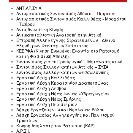
ΑΝΤ.ΑΡ.ΣΥ.Α.
Αντιφασιστικός Συντονισμός Αθήνας – Πειραιά
Αντιφασιστικός Συντονισμός Καλλιθέας - Μοσχάτου
- Ταύρου
Αντιεθνικιστική Κίνηση
Αντικαπιταλιστική Ανατροπή στην Αττική
Επιτροπή Αλληλεγγύης Στρατευμένων - Δίκτυο
Ελεύθερων Φαντάρων Σπάρτακος
ΚΕΕΡΦΑ (Κίνηση Ενωμένοι Εναντία στο Ρατσισμό
και τη Φασιστική Απειλή)
Συντονισμός για το Προσφυγικό – Μεταναστευτικό
Συντονισμός Συλλογικοτήτων Αττικής – ΣΥΣΑ
Συντονισμός Συλλογικοτήτων Θεσσαλονίκης
Εργατική Λέσχη Καλλιθέας
Εργατική Λέσχη Κερατσινίου Δραπετσώνας
Εργατική Λέσχη Λέσβου
Εργατική Λέσχη Νέας Ιωνίας «Υδραγωγείο»
Εργατική Λέσχη Νέας Σμύρνης
Εργατική Λέσχη Περιστερίου
Λέσχη Εργαζομένων και Νεολαίας Βόλου
Λέσχη Εργασίας Αλληλεγγύης και Πολιτισμού
Τρικάλων
Κινηση Απελαστε τον Ρατσισμο (ΚΑΡ)
Α.Ρ.Σ.Ι.