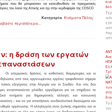
ήματα που θα μπορούσαν να κατευθυνθούν σε πραγματικές
άγκες του λαού της Αττικής και όχι στην κερδοφορία της COSCO.
Τέρ
ασυ
Κατηγορία
Κινήματα Πόλης
εγκ
αβάστε περισσότερα...
αστ
παρ
αστ
ΑΝΤ
ν: η δράση των εργατών
Ανε
ν επαναστάσεων
ΗΠΑ
Ελλ
Τρί
Οι απεργιακές
δράσεις
, οι
καθιστικές διαμαρτυρίες
και οι
αδηλώσεις
από τους οργανωμένους
εργάτες
τροφοδοτούν σήμερα
ς λαϊκές εξεγέρσεις στην Αλγερία και το Σουδάν. Και στις δύο
ρες κινητοποιούνται χιλιάδες εργαζόμενοι για να στηρίξουν τα
ζικά κινήματα για δημοκρατικές αλλαγές και κοινωνική
καιοσύνη – και να
για απαιτήσουν
συνδικαλιστικά δικαιώματα και
Το 
ευθερία οργάνωσης. Η αλληλεγγύη είναι ζωτικής σημασίας και οι
του
νδικαλιστές σε όλο τον κόσμο έχουν να διαδραματίσουν ζωτικό