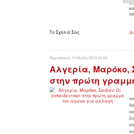
στ
κ
ορ
Το Σχόλιό Σας
Δι
Παρασκευή, 10 Μαϊος 2019 23:02
Αλγερία, Μαρόκο, 
στην πρώτη γραμμ
σα
δι
κα
Σο
απ
συ