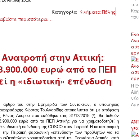
ι 20 Απρίλη 2019.
του
Καρ
Κατηγορία
Κινήματα Πόλης
πο
αβάστε περισσότερα...
Ενα
Ανα
αστ
εργ
 Ανατροπή στην Αττική:
.900.000 ευρώ από το ΠΕΠ
ί η «ιδιωτική» επένδυση
Η Ε
Αθή
νέο
Άργ
 άρθρο του στην Εφημερίδα των Συντακτών, ο υποψήφιος
ριφερειάρχης Κώστας Τουλγαρίδης αποκαλύπτει ότι με απόφαση
ς Ρένας Δούρου που εκδόθηκε στις 31/12/2018 (!), θα δοθούν
ΑΝΤ
3.900.000 ευρώ από το ΠΕΠ Αττικής για να χρηματοδοτηθεί η
θεν ιδιωτική επένδυση της COSCO στον Πειραιά! Η καταστροφική
για
α την Πειραϊκή φαραωνική «επένδυση» των προβλητών για τα
ουαζιερόπλοια χρηματοδοτείται από την Περιφέρεια Αττικής, από