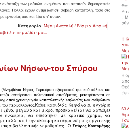
ν ανάπτυξη των μαζικών κινημάτων που απαιτούν δημοκρατικές
Θα 
λαγές. Πολλοί έχουν αντιμετωπίσει σοβαρή καταστολή, τόσο στο
Ριτ
. Μ
ρο εργασίας όσο και έξω απ’ αυτόν.
σύν
Κατηγορία
Μέση Ανατολή / Βόρεια Αφρική
αβάστε περισσότερα...
Η Κ
απώ
Με
νίων Νήσων-του Σπύρου
Η ο
απο
Θεό
 (Μνημ)Ιόνια Νησιά, Περιφέρεια εξαιρετικού φυσικού κάλους και
έφυ
άπεζα αστείρευτου πολιτιστικού αποθέματος, μετατρέπονται σε
αγματικό χρυσωρυχείο καπιταλιστικής λεηλασίας των ανθρώπων
Κάθε καρυδιάς Κεφάλαιο, εγχώριο
ι του περιβάλλοντος.
63 
ι ξένο, μεγάλο και μικρό, προσκαλείται να αρπάξει
θητ
ην ευκαιρία, να επιδοτηθεί με κρατικό χρήμα, να
Τσ
μεταλλευτεί την σκόπιμη κατάρρευση της εργατικής
ι περιβαλλοντικής νομοθεσίας...
Ο
Σπύρος Κοντομάρης