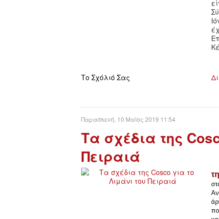
ε
Σ
Ι
έ
Ε
Κ
Το Σχόλιό Σας
Δι
Παρασκευή, 10 Μαϊος 2019 11:54
Τα σχέδια της Cosc
Πειραιά
τ
στ
Αν
άρ
πο