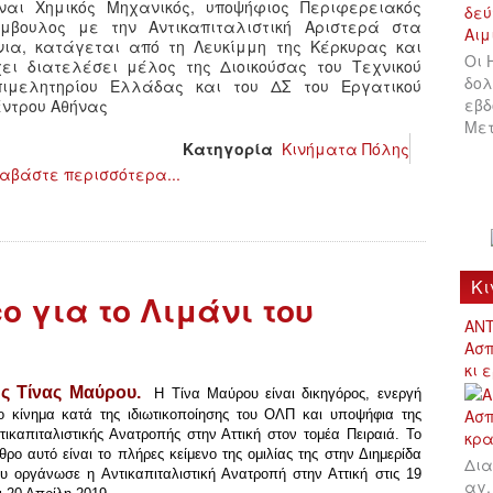
ίναι Χημικός Μηχανικός, υποψήφιος Περιφερειακός
ύμβουλος με την Αντικαπιταλιστική Αριστερά στα
όνια, κατάγεται από τη Λευκίμμη της Κέρκυρας και
Οι 
χει διατελέσει μέλος της Διοικούσας του Τεχνικού
δολ
πιμελητηρίου Ελλάδας και του ΔΣ του Εργατικού
εβδ
έντρου Αθήνας
Μετ
Κατηγορία
Κινήματα Πόλης
αβάστε περισσότερα...
Κι
o για το Λιμάνι του
ΑΝΤ
Ασπ
κι 
ης Τίνας Μαύρου.
Η Τίνα Μαύρου είναι δικηγόρος, ενεργή
ο κίνημα κατά της ιδιωτικοποίησης του ΟΛΠ και υποψήφια της
τικαπιταλιστικής Ανατροπής στην Αττική στον τομέα Πειραιά. Το
θρο αυτό είναι το πλήρες κείμενο της ομιλίας της στην Διημερίδα
Δια
υ οργάνωσε η Αντικαπιταλιστική Ανατροπή στην Αττική στις 19
αγ.