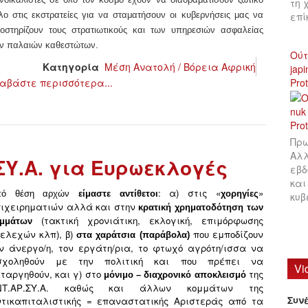
τη 
επ
λο στις εκστρατείες για να σταματήσουν οι κυβερνήσεις μας
να
οστ
ηρίζουν
τ
ους
στρατιωτικ
ούς
και των υπηρεσιών ασφαλείας
ν παλαιών καθεστώτων.
Ούτ
Κατηγορία
Μέση Ανατολή / Βόρεια Αφρική
jap
Pro
αβάστε περισσότερα...
Πρω
Αλλ
Υ.Α. για Ευρωεκλογές
εβδ
και
: α) στις «
»
πό θέση αρχών
είμαστε αντίθετοι
χορηγίες
κυβ
ιχειρηματιών αλλά και στην
κρατική χρηματοδότηση των
(τακτική χρονιάτικη, εκλογική, επιμόρφωσης
ομμάτων
ελεχών κλπ), β)
που εμποδίζουν
στα χαράτσια (παράβολα)
ν άνεργο/η, τον εργάτη/ρια, το φτωχό αγρότη/ισσα να
σχοληθούν με την πολιτική και που πρέπει να
Vi
ταργηθούν, και γ) στο
της
μόνιμο – διαχρονικό αποκλεισμό
ΝΤ.ΑΡ.ΣΥ.Α. καθώς και άλλων κομμάτων της
Συν
τικαπιταλιστικής = επαναστατικής Αριστεράς από τα