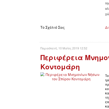
τη
αλ
χώ
Το Σχόλιό Σας
Δι
Παρασκευή, 10 Μαϊος 2019 12:52
Περιφέρεια Μνημο
Κοντομάρη
Τα
τρ
πρ
κα
κα
τ
εκ
κα