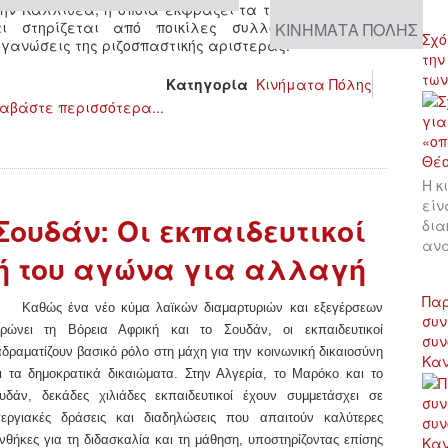
ην Καλλιθέα, η οποία εκφράζει τα τοπικά κινήματα
αι στηρίζεται από ποικίλες συλλογικότητες και
ΚΙΝΉΜΑΤΑ ΠΌΛΗΣ
Σχό
γανώσεις της ριζοσπαστικής αριστεράς.
την
των
Κατηγορία
Κινήματα Πόλης
αβάστε περισσότερα...
Η κ
είν
Σουδάν: Οι εκπαιδευτικοί
δια
αν
ή του αγώνα για αλλαγή
Παρ
Καθώς ένα νέο κύμα λαϊκών διαμαρτυριών και εξεγέρσεων
συν
ρώνει τη Βόρεια Αφρική και το Σουδάν, οι εκπαιδευτικοί
συν
αδραματίζουν βασικό ρόλο στη μάχη για την κοινωνική δικαιοσύνη
Κα
ι τα δημοκρατικά δικαιώματα. Στην Αλγερία, το Μαρόκο και το
υδάν, δεκάδες χιλιάδες εκπαιδευτικοί έχουν συμμετάσχει σε
εργιακές δράσεις και διαδηλώσεις που απαιτούν καλύτερες
νθήκες για τη διδασκαλία και τη μάθηση, υποστηρίζοντας επίσης