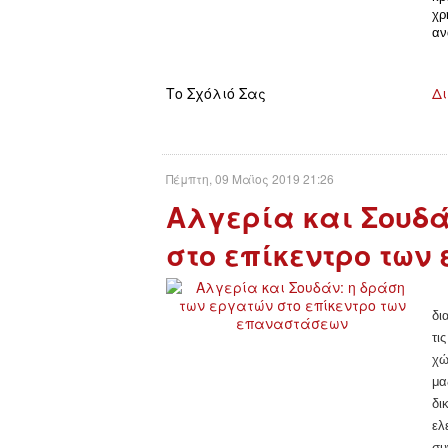
χρ
αν
Το Σχόλιό Σας
Δι
Πέμπτη, 09 Μαϊος 2019 21:26
Αλγερία και Σουδά
στο επίκεντρο τω
δι
τι
χώ
μα
δι
ελ
συ