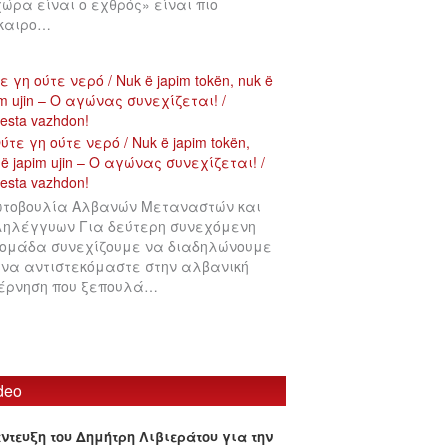
χώρα είναι ο εχθρός» είναι πιο
ίκαιρο…
ε γη ούτε νερό / Nuk ë japim tokën, nuk ë
im ujin – Ο αγώνας συνεχίζεται! /
testa vazhdon!
τοβουλία Αλβανών Μεταναστών και
ηλέγγυων Για δεύτερη συνεχόμενη
ομάδα συνεχίζουμε να διαδηλώνουμε
 να αντιστεκόμαστε στην αλβανική
έρνηση που ξεπουλά…
deo
έντευξη του Δημήτρη Λιβιεράτου για την