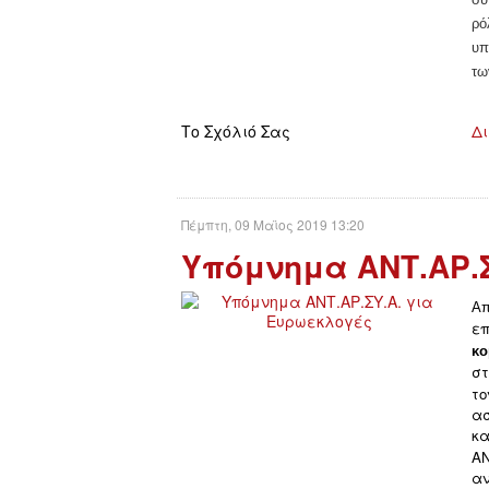
ρό
υπ
τω
Το Σχόλιό Σας
Δι
Πέμπτη, 09 Μαϊος 2019 13:20
Υπόμνημα ΑΝΤ.ΑΡ.Σ
Α
επ
κ
στ
το
α
κα
Α
αν