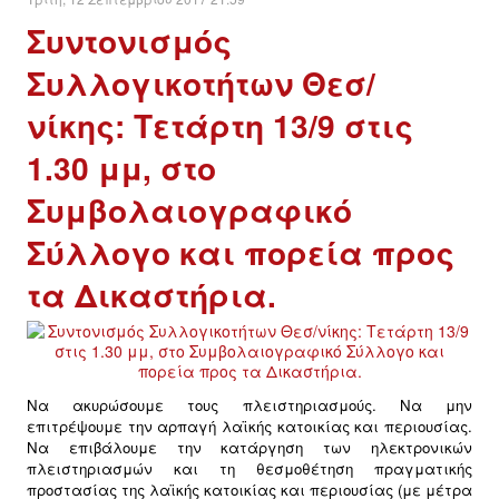
Συντονισμός
ΔΙΕΘΝΉ
Συλλογικοτήτων Θεσ/
ΕΙΔΉΣΕΙΣ
νίκης: Τετάρτη 13/9 στις
1.30 μμ, στο
ΚΌΣΜΟΣ
Συμβολαιογραφικό
ΑΝΑΤΟΛΙΚΉ ΕΥΡΏΠΗ / ΒΑΛΚΆΝΙΑ
Σύλλογο και πορεία προς
ΔΥΤΙΚΉ ΕΥΡΏΠΗ
τα Δικαστήρια.
ΜΈΣΗ ΑΝΑΤΟΛΉ / ΒΌΡΕΙΑ ΑΦΡΙΚΉ
ΒΌΡΕΙΑ ΑΜΕΡΙΚΉ
Nα ακυρώσουμε τους πλειστηριασμούς. N
α μην
επιτρέψουμε την αρπαγή λαϊκής κατοικίας και περιουσίας.
ΛΑΤΙΝΙΚΉ ΑΜΕΡΙΚΉ
N
α επιβάλουμε την κατάργηση των ηλεκτρονικών
πλειστηριασμών και τη θεσμοθέτηση πραγματικής
προστασίας της λαϊκής κατοικίας και περιουσίας (με μέτρα
ΑΣΊΑ / ΩΚΕΑΝΊΑ