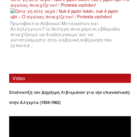
αγώνας συνεχίζεται! / Protesta vazhdon!
Πρωτοβουλία Αλβανών Μεταναστών και
Αλληλέγγυων Για δεύτερη συνεχόμενη εβδομάδα
συνεχίζουμε να διαδηλώνουμε και να
αντιστεκόμαστε στην αλβανική κυβέρνηση που
ξεπουλά…
Video
Συνέντευξη του Δημήτρη Λιβιεράτου για την επανάσταση
στην Αλγερία (1954-1962)