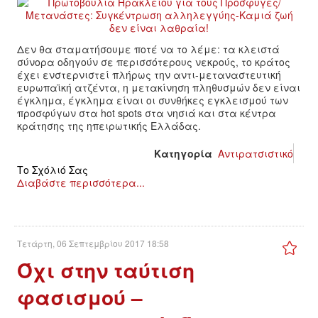
ΙΣΤΟΡΊΑ / ΘΕΩΡΊΑ
ΙΣΤΟΡΊΑ
Δεν θα σταματήσουμε ποτέ να το λέμε: τα κλειστά
σύνορα οδηγούν σε περισσότερους νεκρούς, το κράτος
ΘΕΩΡΊΑ
έχει ενστερνιστεί πλήρως την αντι-μεταναστευτική
ευρωπαϊκή ατζέντα, η μετακίνηση πληθυσμών δεν είναι
έγκλημα, έγκλημα είναι οι συνθήκες εγκλεισμού των
ΠΟΛΙΤΙΣΜΌΣ
προσφύγων στα hot spots στα νησιά και στα κέντρα
κράτησης της ηπειρωτικής Ελλάδας.
ΛΟΓΟΤΕΧΝΊΑ / ΤΈΧΝΗ
Κατηγορία
Αντιρατσιστικό
Το Σχόλιό Σας
ΜΟΥΣΙΚΉ
Διαβάστε περισσότερα...
ΚΙΝΗΜΑΤΟΓΡΆΦΟΣ
Τετάρτη, 06 Σεπτεμβρίου 2017 18:58
Όχι στην ταύτιση
φασισμού –