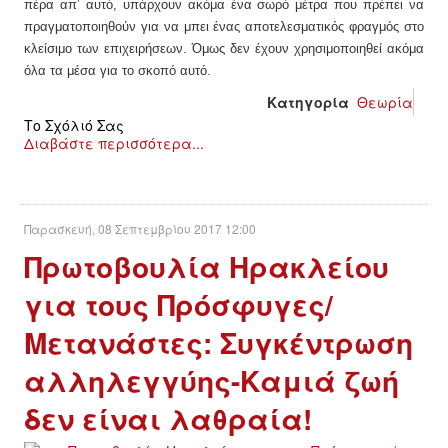
ΕΙΔΉΣΕΙΣ
πέρα απ’ αυτό, υπάρχουν ακόμα ένα σωρό μέτρα που πρέπει να
πραγματοποιηθούν για να μπει ένας αποτελεσματικός φραγμός στο
ΑΝΑΚΟΙΝΏΣΕΙΣ
κλείσιμο των επιχειρήσεων. Όμως δεν έχουν χρησιμοποιηθεί ακόμα
όλα τα μέσα για το σκοπό αυτό.
ΝΕΟΛΑΊΑ
Κατηγορία
Θεωρία
Το Σχόλιό Σας
Διαβάστε περισσότερα...
ΑΝΤΙΦΑΣΙΣΤΙΚΌ
ΑΝΤΙΡΑΤΣΙΣΤΙΚΌ
Παρασκευή, 08 Σεπτεμβρίου 2017 12:00
ΓΥΝΑΙΚΕΊΟ
Πρωτοβουλία Ηρακλείου
για τους Πρόσφυγες/
LGBTQIA+
Μετανάστες: Συγκέντρωση
ΠΕΡΙΒΆΛΛΟΝ
αλληλεγγύης-Καμιά ζωή
ΚΙΝΉΜΑΤΑ ΠΌΛΗΣ
δεν είναι λαθραία!