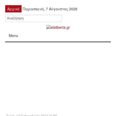
Αρχική
Παρασκευή, 7 Αύγουστος 2026
Menu
ΠΟΛΙΤΙΚΉ
ΚΙΝΗΤΟΠΟΙΉΣΕΙΣ
ΕΙΔΉΣΕΙΣ
ΑΝΑΚΟΙΝΏΣΕΙΣ
ΑΝΑΛΎΣΕΙΣ
ΟΙΚΟΝΟΜΊΑ
Τρίτη, 12 Σεπτεμβρίου 2017 21:59