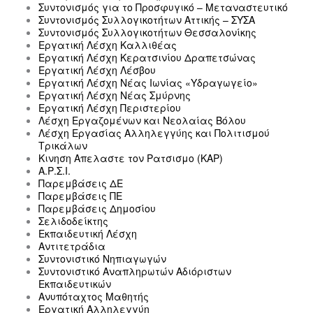
Συντονισμός για το Προσφυγικό – Μεταναστευτικό
Συντονισμός Συλλογικοτήτων Αττικής – ΣΥΣΑ
Συντονισμός Συλλογικοτήτων Θεσσαλονίκης
Εργατική Λέσχη Καλλιθέας
Εργατική Λέσχη Κερατσινίου Δραπετσώνας
Εργατική Λέσχη Λέσβου
Εργατική Λέσχη Νέας Ιωνίας «Υδραγωγείο»
Εργατική Λέσχη Νέας Σμύρνης
Εργατική Λέσχη Περιστερίου
Λέσχη Εργαζομένων και Νεολαίας Βόλου
Λέσχη Εργασίας Αλληλεγγύης και Πολιτισμού
Τρικάλων
Κινηση Απελαστε τον Ρατσισμο (ΚΑΡ)
Α.Ρ.Σ.Ι.
Παρεμβάσεις ΔΕ
Παρεμβάσεις ΠΕ
Παρεμβάσεις Δημοσίου
Σελιδοδείκτης
Εκπαιδευτική Λέσχη
Αντιτετράδια
Συντονιστικό Νηπιαγωγών
Συντονιστικό Αναπληρωτών Αδιόριστων
Εκπαιδευτικών
Ανυπόταχτος Μαθητής
Εργατική Αλληλεγγύη