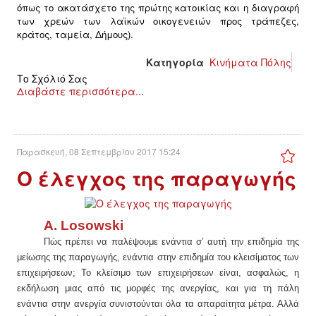
όπως το ακατάσχετο της πρώτης κατοικίας και η διαγραφή
των χρεών των λαϊκών οικογενειών προς τράπεζες,
ΑΦΡΙΚΉ
κράτος, ταμεία, Δήμους).
Κατηγορία
Κινήματα Πόλης
ΕΡΓΑΤΙΚΌ ΚΊΝΗΜΑ
Το Σχόλιό Σας
Διαβάστε περισσότερα...
ΚΙΝΗΤΟΠΟΙΉΣΕΙΣ
ΕΙΔΉΣΕΙΣ
Παρασκευή, 08 Σεπτεμβρίου 2017 15:24
Ο έλεγχος της παραγωγής
ΑΝΑΚΟΙΝΏΣΕΙΣ
ΑΝΑΛΎΣΕΙΣ
A. Losowski
Πώς πρέπει να παλέψουμε ενάντια σ’ αυτή την επιδημία της
ΚΙΝΉΜΑΤΑ
μείωσης της παραγωγής, ενάντια στην επιδημία του κλεισίματος των
επιχειρήσεων; Το κλείσιμο των επιχειρήσεων είναι, ασφαλώς, η
ΚΙΝΗΤΟΠΟΙΉΣΕΙΣ
εκδήλωση μιας από τις μορφές της ανεργίας, και για τη πάλη
ενάντια στην ανεργία συνιστούνται όλα τα απαραίτητα μέτρα. Αλλά