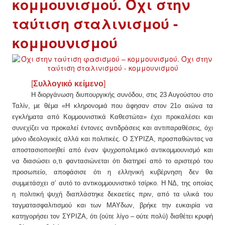
κομμουνισμού. Όχι στην
ταύτιση σταλινισμού -
κομμουνισμού
[
Συλλογικό κείμενο
]
Η διοργάνωση διυπουργικής συνόδου, στις 23 Αυγούστου στο
Ταλίν, με θέμα «Η κληρονομιά που άφησαν στον 21ο αιώνα τα
εγκλήματα από Κομμουνιστικά Καθεστώτα» έχει προκαλέσει και
συνεχίζει να προκαλεί έντονες αντιδράσεις και αντιπαραθέσεις, όχι
μόνο ιδεολογικές αλλά και πολιτικές. Ο ΣΥΡΙΖΑ, προσπαθώντας να
αποστασιοποιηθεί από έναν ψυχροπολεμικό αντικομμουνισμό και
να διασώσει ο,τι φαντασιώνεται ότι διατηρεί από το αριστερό του
προσωπείο, αποφάσισε ότι η ελληνική κυβέρνηση δεν θα
συμμετάσχει σ’ αυτό το αντικομμουνιστικό τσίρκο. Η ΝΔ, της οποίας
η πολιτική ψυχή διαπλάστηκε δεκαετίες πριν, από τα υλικά του
ταγματασφαλιτισμού και των ΜΑΥδων, βρήκε την ευκαιρία να
κατηγορήσει τον ΣΥΡΙΖΑ, ότι (ούτε λίγο – ούτε πολύ) διαθέτει κρυφή