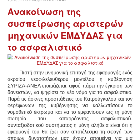
Ανακοίνωση της
ΔΙΕΘΝΉ
συσπείρωσης αριστερών
ΕΙΔΉΣΕΙΣ
μηχανικών ΕΜΔΥΔΑΣ για
το ασφαλιστικό
ΚΌΣΜΟΣ
ΑΝΑΤΟΛΙΚΉ ΕΥΡΏΠΗ / ΒΑΛΚΆΝΙΑ
Πιστή στην μνημονική επιταγή της εφαρμογής ενός
ΔΥΤΙΚΉ ΕΥΡΏΠΗ
ακραίου νεοφιλελευθέρου μοντέλου η κυβέρνηση
ΣΥΡΙΖΑ-ΑΝΕΛ ετοιμάζεται, αφού πάρει την έγκριση των
ΜΈΣΗ ΑΝΑΤΟΛΉ / ΒΌΡΕΙΑ ΑΦΡΙΚΉ
δανειστών, να ψηφίσει το νέο νόμο για το ασφαλιστικό.
Παρά τις άοκνες προσπάθειες του Κατρούγκαλου και τον
φερέφωνων της κυβέρνησης να καλλωπίσουν το
ΒΌΡΕΙΑ ΑΜΕΡΙΚΉ
νομοθετικό έκτρωμα και να το εμφανίσουν ως τη μόνη
σωτηρία του καταρρέοντος ασφαλιστικού-
ΛΑΤΙΝΙΚΉ ΑΜΕΡΙΚΉ
συνταξιοδοτικού συστήματος η μόνη αλήθεια είναι ότι η
εφαρμογή του θα έχει σαν αποτέλεσμα τη σφαγή των
ΑΣΊΑ / ΩΚΕΑΝΊΑ
όποιων δυνατοτήτων μας έχουν απομείνει για μια