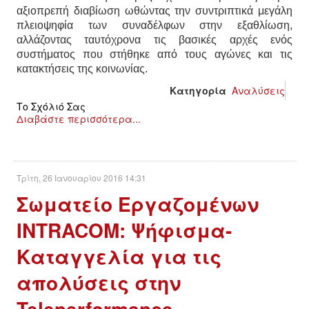
αξιοπρεπή διαβίωση ωθώντας την συντριπτικά μεγάλη
πλειοψηφία των συναδέλφων στην εξαθλίωση,
ΑΦΡΙΚΉ
αλλάζοντας ταυτόχρονα τις βασικές αρχές ενός
συστήματος που στήθηκε από τους αγώνες και τις
ΕΡΓΑΤΙΚΌ ΚΊΝΗΜΑ
κατακτήσεις της κοινωνίας.
Κατηγορία
Αναλύσεις
ΚΙΝΗΤΟΠΟΙΉΣΕΙΣ
Το Σχόλιό Σας
Διαβάστε περισσότερα...
ΕΙΔΉΣΕΙΣ
ΑΝΑΚΟΙΝΏΣΕΙΣ
Τρίτη, 26 Ιανουαρίου 2016 14:31
Σωματείο Εργαζομένων
ΑΝΑΛΎΣΕΙΣ
INTRACOM: Ψήφισμα-
ΚΙΝΉΜΑΤΑ
Καταγγελία για τις
ΚΙΝΗΤΟΠΟΙΉΣΕΙΣ
απολύσεις στην
Teleperformance