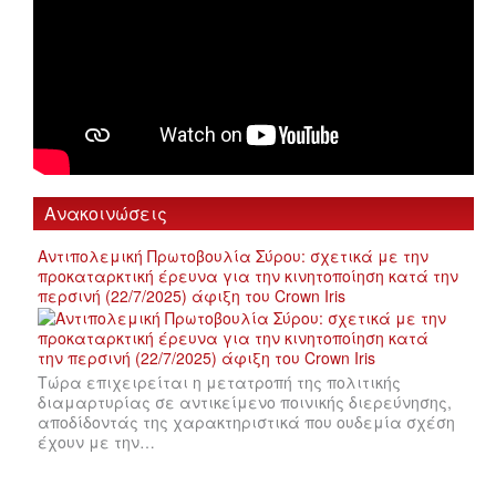
Ανακοινώσεις
Αντιπολεμική Πρωτοβουλία Σύρου: σχετικά με την
προκαταρκτική έρευνα για την κινητοποίηση κατά την
περσινή (22/7/2025) άφιξη του Crown Iris
Τώρα επιχειρείται η μετατροπή της πολιτικής
διαμαρτυρίας σε αντικείμενο ποινικής διερεύνησης,
αποδίδοντάς της χαρακτηριστικά που ουδεμία σχέση
έχουν με την…