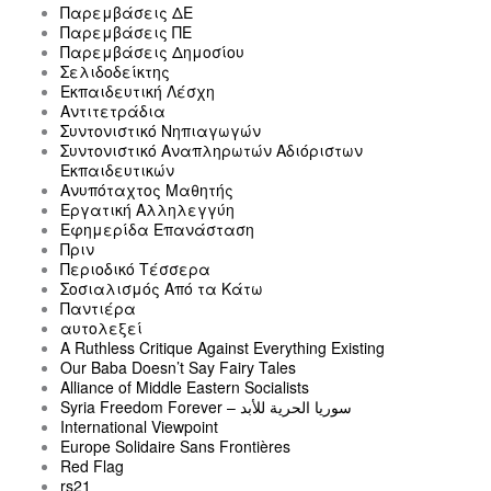
Παρεμβάσεις ΔΕ
Παρεμβάσεις ΠΕ
Παρεμβάσεις Δημοσίου
Σελιδοδείκτης
Εκπαιδευτική Λέσχη
Αντιτετράδια
Συντονιστικό Νηπιαγωγών
Συντονιστικό Αναπληρωτών Αδιόριστων
Εκπαιδευτικών
Ανυπόταχτος Μαθητής
Εργατική Αλληλεγγύη
Εφημερίδα Επανάσταση
Πριν
Περιοδικό Τέσσερα
Σοσιαλισμός Από τα Κάτω
Παντιέρα
αυτολεξεί
A Ruthless Critique Against Everything Existing
Our Baba Doesn’t Say Fairy Tales
Alliance of Middle Eastern Socialists
Syria Freedom Forever – سوريا الحرية للأبد
International Viewpoint
Europe Solidaire Sans Frontières
Red Flag
rs21