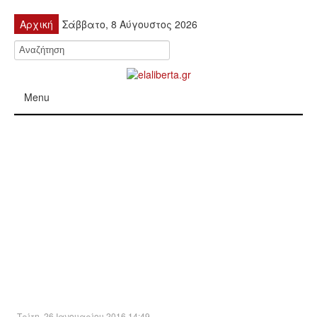
Αρχική
Σάββατο, 8 Αύγουστος 2026
Menu
ΠΟΛΙΤΙΚΉ
ΚΙΝΗΤΟΠΟΙΉΣΕΙΣ
ΕΙΔΉΣΕΙΣ
ΑΝΑΚΟΙΝΏΣΕΙΣ
ΑΝΑΛΎΣΕΙΣ
ΟΙΚΟΝΟΜΊΑ
Τρίτη, 26 Ιανουαρίου 2016 14:49