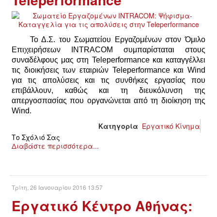
ΕΙΔΉΣΕΙΣ
ΑΝΑΚΟΙΝΏΣΕΙΣ
Το Δ.Σ. του Σωματείου Εργαζομένων στον Όμιλο
ΝΕΟΛΑΊΑ
Επιχειρήσεων INTRACOM συμπαρίσταται στους
συναδέλφους μας στη Teleperformance και καταγγέλλει
τις διοικήσεις των εταιριών Teleperformance και Wind
ΑΝΤΙΦΑΣΙΣΤΙΚΌ
για τις απολύσεις και τις συνθήκες εργασίας που
επιβάλλoυν, καθώς και τη διευκόλυνση της
ΑΝΤΙΡΑΤΣΙΣΤΙΚΌ
απεργοσπασίας που οργανώνεται από τη διοίκηση της
Wind.
ΓΥΝΑΙΚΕΊΟ
Κατηγορία
Εργατικό Κίνημα
Το Σχόλιό Σας
LGBTQIA+
Διαβάστε περισσότερα...
ΠΕΡΙΒΆΛΛΟΝ
Τρίτη, 26 Ιανουαρίου 2016 13:57
ΚΙΝΉΜΑΤΑ ΠΌΛΗΣ
Εργατικό Κέντρο Αθήνας: