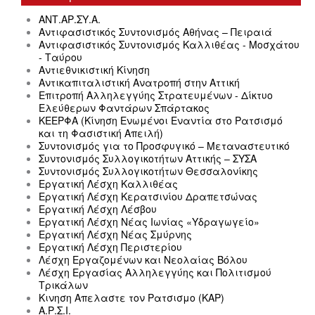
ΑΝΤ.ΑΡ.ΣΥ.Α.
Αντιφασιστικός Συντονισμός Αθήνας – Πειραιά
Αντιφασιστικός Συντονισμός Καλλιθέας - Μοσχάτου
- Ταύρου
Αντιεθνικιστική Κίνηση
Αντικαπιταλιστική Ανατροπή στην Αττική
Επιτροπή Αλληλεγγύης Στρατευμένων - Δίκτυο
Ελεύθερων Φαντάρων Σπάρτακος
ΚΕΕΡΦΑ (Κίνηση Ενωμένοι Εναντία στο Ρατσισμό
και τη Φασιστική Απειλή)
Συντονισμός για το Προσφυγικό – Μεταναστευτικό
Συντονισμός Συλλογικοτήτων Αττικής – ΣΥΣΑ
Συντονισμός Συλλογικοτήτων Θεσσαλονίκης
Εργατική Λέσχη Καλλιθέας
Εργατική Λέσχη Κερατσινίου Δραπετσώνας
Εργατική Λέσχη Λέσβου
Εργατική Λέσχη Νέας Ιωνίας «Υδραγωγείο»
Εργατική Λέσχη Νέας Σμύρνης
Εργατική Λέσχη Περιστερίου
Λέσχη Εργαζομένων και Νεολαίας Βόλου
Λέσχη Εργασίας Αλληλεγγύης και Πολιτισμού
Τρικάλων
Κινηση Απελαστε τον Ρατσισμο (ΚΑΡ)
Α.Ρ.Σ.Ι.