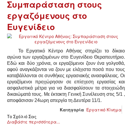
ΙΣΤΟΡΊΑ / ΘΕΩΡΊΑ
Συμπαράσταση στους
εργαζόμενους στο
ΙΣΤΟΡΊΑ
Ευγενίδειο
ΘΕΩΡΊΑ
ΠΟΛΙΤΙΣΜΌΣ
Το Εργατικό Κέντρο Αθήνας στηρίζει το δίκαιο
αγώνα των εργαζομένων στο Ευγενίδειο Θεραπευτήριο.
ΛΟΓΟΤΕΧΝΊΑ / ΤΈΧΝΗ
Εδώ και δύο χρόνια, οι εργαζόμενοι ζουν ένα γολγοθά,
αφού αναγκάζονται να ζουν με ελάχιστα ποσά που τους
ΜΟΥΣΙΚΉ
καταβάλλονται σε συνθήκες εργασιακής ανασφάλειας.
Οι
εργαζόμενοι προχώρησαν σε επίσχεση εργασίας και
ασφαλιστικά μέτρα για να διασφαλίσουν τα στοιχειώδη
ΚΙΝΗΜΑΤΟΓΡΆΦΟΣ
δικαιώματά τους. Με έκτακτη Γενική Συνέλευση στις 5/1 ,
αποφάσισαν 24ωρη απεργία τη Δευτέρα 11/1.
Κατηγορία
Εργατικό Κίνημα
Το Σχόλιό Σας
Διαβάστε περισσότερα...