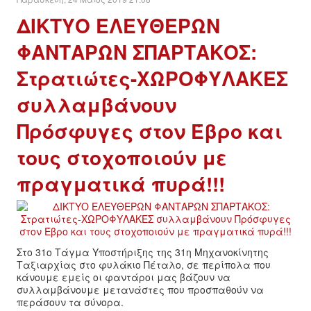
ΔΙΚΤΥΟ ΕΛΕΥΘΕΡΩΝ
ΔΙΕΘΝΉ
ΦΑΝΤΑΡΩΝ ΣΠΑΡΤΑΚΟΣ:
ΕΙΔΉΣΕΙΣ
Στρατιώτες-ΧΩΡΟΦΥΛΑΚΕΣ
συλλαμβάνουν
ΚΌΣΜΟΣ
Πρόσφυγες στον Έβρο και
ΑΝΑΤΟΛΙΚΉ ΕΥΡΏΠΗ / ΒΑΛΚΆΝΙΑ
τους στοχοποιούν με
ΔΥΤΙΚΉ ΕΥΡΏΠΗ
πραγματικά πυρά!!!
ΜΈΣΗ ΑΝΑΤΟΛΉ / ΒΌΡΕΙΑ ΑΦΡΙΚΉ
ΒΌΡΕΙΑ ΑΜΕΡΙΚΉ
Στο 31ο Τάγμα Υποστήριξης της 31η Μηχανοκίνητης
Ταξιαρχίας στο φυλάκιο Πέταλο, σε περίπολα που
ΛΑΤΙΝΙΚΉ ΑΜΕΡΙΚΉ
κάνουμε εμείς οι φαντάροι μας βάζουν να
συλλαμβάνουμε μετανάστες που προσπαθούν να
περάσουν τα σύνορα.
ΑΣΊΑ / ΩΚΕΑΝΊΑ