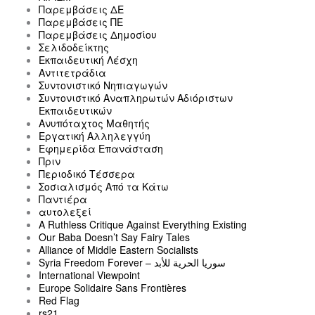
Παρεμβάσεις ΔΕ
Παρεμβάσεις ΠΕ
Παρεμβάσεις Δημοσίου
Σελιδοδείκτης
Εκπαιδευτική Λέσχη
Αντιτετράδια
Συντονιστικό Νηπιαγωγών
Συντονιστικό Αναπληρωτών Αδιόριστων
Εκπαιδευτικών
Ανυπόταχτος Μαθητής
Εργατική Αλληλεγγύη
Εφημερίδα Επανάσταση
Πριν
Περιοδικό Τέσσερα
Σοσιαλισμός Από τα Κάτω
Παντιέρα
αυτολεξεί
A Ruthless Critique Against Everything Existing
Our Baba Doesn’t Say Fairy Tales
Alliance of Middle Eastern Socialists
Syria Freedom Forever – سوريا الحرية للأبد
International Viewpoint
Europe Solidaire Sans Frontières
Red Flag
rs21