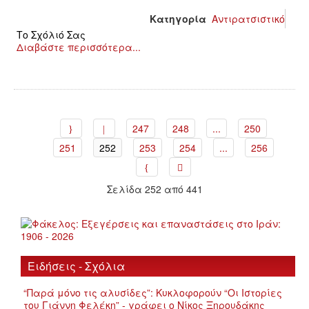
Κατηγορία
Αντιρατσιστικό
Το Σχόλιό Σας
Διαβάστε περισσότερα...
247
248
...
250
251
252
253
254
...
256
Σελίδα 252 από 441
Ειδήσεις - Σχόλια
“Παρά μόνο τις αλυσίδες”: Κυκλοφορούν “Οι Ιστορίες
του Γιάννη Φελέκη” - γράφει ο Νίκος Ξηρουδάκης