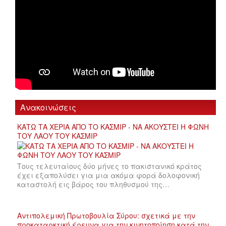
Ανακοινώσεις
ΚΑΤΩ ΤΑ ΧΕΡΙΑ ΑΠΟ ΤΟ ΚΑΣΜΙΡ - ΝΑ ΑΚΟΥΣΤΕΙ Η ΦΩΝΗ
ΤΟΥ ΛΑΟΥ ΤΟΥ ΚΑΣΜΙΡ
Τους τελευταίους δύο μήνες το πακιστανικό κράτος
έχει εξαπολύσει για μια ακόμα φορά δολοφονική
καταστολή εις βάρος του πληθυσμού της…
Αντιπολεμική Πρωτοβουλία Σύρου: σχετικά με την
προκαταρκτική έρευνα για την κινητοποίηση κατά την