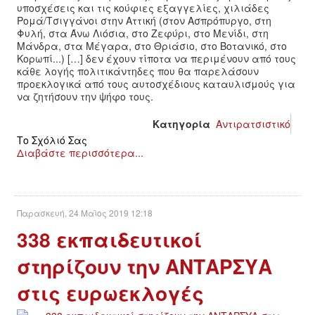
ΕΙΔΉΣΕΙΣ
υποσχέσεις και τις κούφιες εξαγγελίες, χιλιάδες
Ρομά/Τσιγγάνοι στην Αττική (στον Ασπρόπυργο, στη
Φυλή, στα Άνω Λιόσια, στο Ζεφύρι, στο Μενίδι, στη
ΑΝΑΚΟΙΝΏΣΕΙΣ
Μάνδρα, στα Μέγαρα, στο Θριάσιο, στο Βοτανικό, στο
Κορωπί...) […] δεν έχουν τίποτα να περιμένουν από τους
ΝΕΟΛΑΊΑ
κάθε λογής πολιτικάντηδες που θα παρελάσουν
προεκλογικά από τους αυτοσχέδιους καταυλισμούς για
να ζητήσουν την ψήφο τους.
ΑΝΤΙΦΑΣΙΣΤΙΚΌ
Κατηγορία
Αντιρατσιστικό
Το Σχόλιό Σας
ΑΝΤΙΡΑΤΣΙΣΤΙΚΌ
Διαβάστε περισσότερα...
ΓΥΝΑΙΚΕΊΟ
LGBTQIA+
Παρασκευή, 24 Μαϊος 2019 12:18
338 εκπαιδευτικοί
ΠΕΡΙΒΆΛΛΟΝ
στηρίζουν την ΑΝΤΑΡΣΥΑ
ΚΙΝΉΜΑΤΑ ΠΌΛΗΣ
στις ευρωεκλογές