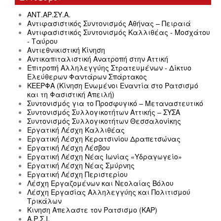
ΑΝΤ.ΑΡ.ΣΥ.Α.
Αντιφασιστικός Συντονισμός Αθήνας – Πειραιά
Αντιφασιστικός Συντονισμός Καλλιθέας - Μοσχάτου
- Ταύρου
Αντιεθνικιστική Κίνηση
Αντικαπιταλιστική Ανατροπή στην Αττική
Επιτροπή Αλληλεγγύης Στρατευμένων - Δίκτυο
Ελεύθερων Φαντάρων Σπάρτακος
ΚΕΕΡΦΑ (Κίνηση Ενωμένοι Εναντία στο Ρατσισμό
και τη Φασιστική Απειλή)
Συντονισμός για το Προσφυγικό – Μεταναστευτικό
Συντονισμός Συλλογικοτήτων Αττικής – ΣΥΣΑ
Συντονισμός Συλλογικοτήτων Θεσσαλονίκης
Εργατική Λέσχη Καλλιθέας
Εργατική Λέσχη Κερατσινίου Δραπετσώνας
Εργατική Λέσχη Λέσβου
Εργατική Λέσχη Νέας Ιωνίας «Υδραγωγείο»
Εργατική Λέσχη Νέας Σμύρνης
Εργατική Λέσχη Περιστερίου
Λέσχη Εργαζομένων και Νεολαίας Βόλου
Λέσχη Εργασίας Αλληλεγγύης και Πολιτισμού
Τρικάλων
Κινηση Απελαστε τον Ρατσισμο (ΚΑΡ)
Α.Ρ.Σ.Ι.