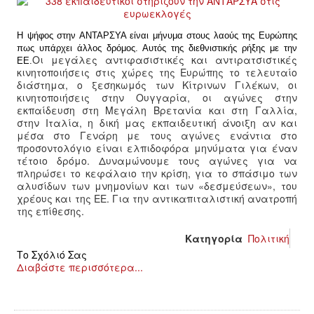
ΙΣΤΟΡΊΑ / ΘΕΩΡΊΑ
Η ψήφος στην ΑΝΤΑΡΣΥΑ είναι μήνυμα στους λαούς της Ευρώπης
ΙΣΤΟΡΊΑ
πως υπάρχει άλλος δρόμος. Αυτός της διεθνιστικής ρήξης με την
Οι μεγάλες αντιφασιστικές και αντιρατσιστικές
ΕΕ.
κινητοποιήσεις στις χώρες της Ευρώπης το τελευταίο
ΘΕΩΡΊΑ
διάστημα, ο ξεσηκωμός των Κίτρινων Γιλέκων, οι
κινητοποιήσεις στην Ουγγαρία, οι αγώνες στην
ΠΟΛΙΤΙΣΜΌΣ
εκπαίδευση στη Μεγάλη Βρετανία και στη Γαλλία,
στην Ιταλία, η δική μας εκπαιδευτική άνοιξη αν και
μέσα στο Γενάρη με τους αγώνες ενάντια στο
ΛΟΓΟΤΕΧΝΊΑ / ΤΈΧΝΗ
προσοντολόγιο είναι ελπιδοφόρα μηνύματα για έναν
τέτοιο δρόμο. Δυναμώνουμε τους αγώνες για να
πληρώσει το κεφάλαιο την κρίση, για το σπάσιμο των
ΜΟΥΣΙΚΉ
αλυσίδων των μνημονίων και των «δεσμεύσεων», του
χρέους και της ΕΕ. Για την αντικαπιταλιστική ανατροπή
της επίθεσης.
ΚΙΝΗΜΑΤΟΓΡΆΦΟΣ
Κατηγορία
Πολιτική
Το Σχόλιό Σας
Διαβάστε περισσότερα...