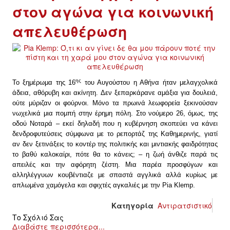
στον αγώνα για κοινωνική
απελευθέρωση
ης
Το ξημέρωμα της 16
του Αυγούστου η Αθήνα ήταν μελαγχολικά
άδεια, αθόρυβη και ακίνητη. Δεν ξεπαρκάρανε αμάξια για δουλειά,
ούτε μύριζαν οι φούρνοι. Μόνο τα πρωινά λεωφορεία ξεκινούσαν
νωχελικά μια πομπή στην έρημη πόλη. Στο νούμερο 26, όμως, της
οδού Νοταρά – εκεί δηλαδή που η κυβέρνηση σκοπεύει να κάνει
δενδροφυτεύσεις
σύμφωνα με το ρεπορτάζ της Καθημερινής
,
γιατί
αν δεν ξετινάξεις το κοντέρ της πολιτικής και μιντιακής φαιδρότητας
το βαθύ καλοκαίρι, πότε θα το κάνεις; – η ζωή άνθιζε παρά τις
απειλές και την αφόρητη ζέστη. Μια παρέα προσφύγων και
αλληλέγγυων κουβέντιαζε με σπαστά αγγλικά αλλά κυρίως με
απλωμένα χαμόγελα και σφιχτές αγκαλιές με την
Pia
Klemp
.
Κατηγορία
Αντιρατσιστικό
Το Σχόλιό Σας
Διαβάστε περισσότερα...