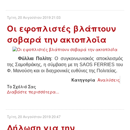
ΑΦΡΙΚΉ
Τρίτη, 20 Αυγούστου 2019 21:03
Οι εφοπλιστές βλάπτουν
ΕΡΓΑΤΙΚΌ ΚΊΝΗΜΑ
σοβαρά την ακτοπλοΐα
ΚΙΝΗΤΟΠΟΙΉΣΕΙΣ
ΕΙΔΉΣΕΙΣ
Φύλλια Πολίτη
: Ο συγκοινωνιακός αποκλεισμός
της Σαμοθράκης, η σύμβαση με τη SAOS FERRIES του
Φ. Μανούση και οι διαχρονικές ευθύνες της Πολιτείας.
ΑΝΑΚΟΙΝΏΣΕΙΣ
Κατηγορία
Αναλύσεις
ΑΝΑΛΎΣΕΙΣ
Το Σχόλιό Σας
Διαβάστε περισσότερα...
ΚΙΝΉΜΑΤΑ
ΚΙΝΗΤΟΠΟΙΉΣΕΙΣ
Τρίτη, 20 Αυγούστου 2019 20:47
Δήλωση για την