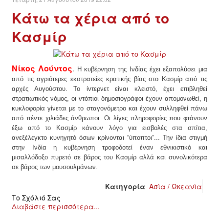
Κάτω τα χέρια από το
ΔΙΕΘΝΉ
Κασμίρ
ΕΙΔΉΣΕΙΣ
Νίκος Λούντος
.
ΚΌΣΜΟΣ
Η κυβέρνηση της Ινδίας έχει εξαπολύσει μια
από τις αγριότερες εκστρατείες κρατικής βίας στο Κασμίρ από τις
αρχές Αυγούστου. Το ίντερνετ είναι κλειστό, έχει επιβληθεί
ΑΝΑΤΟΛΙΚΉ ΕΥΡΏΠΗ / ΒΑΛΚΆΝΙΑ
στρατιωτικός νόμος, οι ντόπιοι δημοσιογράφοι έχουν απομονωθεί, η
κυκλοφορία γίνεται με το σταγονόμετρο και έχουν συλληφθεί πάνω
ΔΥΤΙΚΉ ΕΥΡΏΠΗ
από πέντε χιλιάδες άνθρωποι. Οι λίγες πληροφορίες που φτάνουν
έξω από το Κασμίρ κάνουν λόγο για εισβολές στα σπίτια,
ανεξέλεγκτο κυνηγητό όσων κρίνονται “ύποπτοι”... Την ίδια στιγμή
ΜΈΣΗ ΑΝΑΤΟΛΉ / ΒΌΡΕΙΑ ΑΦΡΙΚΉ
στην Ινδία η κυβέρνηση τροφοδοτεί έναν εθνικιστικό και
μισαλλόδοξο πυρετό σε βάρος του Κασμίρ αλλά και συνολικότερα
ΒΌΡΕΙΑ ΑΜΕΡΙΚΉ
σε βάρος των μουσουλμάνων.
Κατηγορία
Ασία / Ωκεανία
ΛΑΤΙΝΙΚΉ ΑΜΕΡΙΚΉ
Το Σχόλιό Σας
Διαβάστε περισσότερα...
ΑΣΊΑ / ΩΚΕΑΝΊΑ