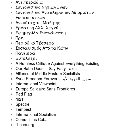
Αντιτετράδια
Συντονιστικό Νηπιαγωγών
Συντονιστικό Αναπληρωτών Αδιόριστων
Εκπαιδευτικών
Ανυπόταχτος Μαθητής
Εργατική Αλληλεγγύη
Εφημερίδα Επανάσταση
Πριν
Περιοδικό Τέσσερα
Σοσιαλισμός Από τα Κάτω
Παντιέρα
αυτολεξεί
A Ruthless Critique Against Everything Existing
Our Baba Doesn’t Say Fairy Tales
Alliance of Middle Eastern Socialists
Syria Freedom Forever – سوريا الحرية للأبد
International Viewpoint
Europe Solidaire Sans Frontières
Red Flag
rs21
Spectre
Tempest
International Socialism
Comunistas Cuba
libcom.org