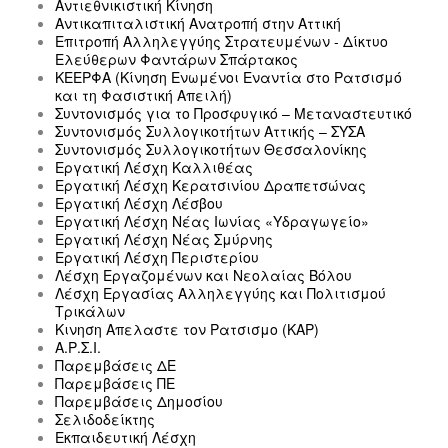
Αντιεθνικιστική Κίνηση
Αντικαπιταλιστική Ανατροπή στην Αττική
Επιτροπή Αλληλεγγύης Στρατευμένων - Δίκτυο
Ελεύθερων Φαντάρων Σπάρτακος
ΚΕΕΡΦΑ (Κίνηση Ενωμένοι Εναντία στο Ρατσισμό
και τη Φασιστική Απειλή)
Συντονισμός για το Προσφυγικό – Μεταναστευτικό
Συντονισμός Συλλογικοτήτων Αττικής – ΣΥΣΑ
Συντονισμός Συλλογικοτήτων Θεσσαλονίκης
Εργατική Λέσχη Καλλιθέας
Εργατική Λέσχη Κερατσινίου Δραπετσώνας
Εργατική Λέσχη Λέσβου
Εργατική Λέσχη Νέας Ιωνίας «Υδραγωγείο»
Εργατική Λέσχη Νέας Σμύρνης
Εργατική Λέσχη Περιστερίου
Λέσχη Εργαζομένων και Νεολαίας Βόλου
Λέσχη Εργασίας Αλληλεγγύης και Πολιτισμού
Τρικάλων
Κινηση Απελαστε τον Ρατσισμο (ΚΑΡ)
Α.Ρ.Σ.Ι.
Παρεμβάσεις ΔΕ
Παρεμβάσεις ΠΕ
Παρεμβάσεις Δημοσίου
Σελιδοδείκτης
Εκπαιδευτική Λέσχη