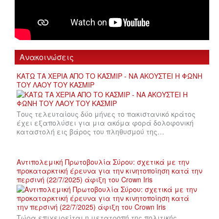
Ανακοινώσεις
ΚΑΤΩ ΤΑ ΧΕΡΙΑ ΑΠΟ ΤΟ ΚΑΣΜΙΡ - ΝΑ ΑΚΟΥΣΤΕΙ Η ΦΩΝΗ
ΤΟΥ ΛΑΟΥ ΤΟΥ ΚΑΣΜΙΡ
Τους τελευταίους δύο μήνες το πακιστανικό κράτος
έχει εξαπολύσει για μια ακόμα φορά δολοφονική
καταστολή εις βάρος του πληθυσμού της…
Αντιπολεμική Πρωτοβουλία Σύρου: σχετικά με την
προκαταρκτική έρευνα για την κινητοποίηση κατά την
περσινή (22/7/2025) άφιξη του Crown Iris
Τώρα επιχειρείται η μετατροπή της πολιτικής