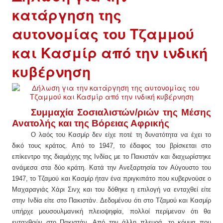
ΕΙΔΉΣΕΙΣ
κατάργηση της
ΑΝΑΚΟΙΝΏΣΕΙΣ
αυτονομίας του Τζαμμού
και Κασμίρ από την ινδική
ΝΕΟΛΑΊΑ
κυβέρνηση
ΑΝΤΙΦΑΣΙΣΤΙΚΌ
ΑΝΤΙΡΑΤΣΙΣΤΙΚΌ
Συμμαχία Σοσιαλιστών/ριών της Μέσης
Ανατολής και της Βόρειας Αφρικής
ΓΥΝΑΙΚΕΊΟ
Ο λαός του Κασμίρ δεν είχε ποτέ τη δυνατότητα να έχει το
δικό τους κράτος. Από το 1947,
το έδαφος
του βρίσκεται στο
LGBTQIA+
επίκεντρο της διαμάχης της Ινδίας με το Πακιστάν και διαχωρίστηκε
ανάμεσα
στα
δύο
κράτη
. Κατά την Ανεξαρτησία τον Αύγουστο του
ΠΕΡΙΒΆΛΛΟΝ
1947, το Τζαμού και Κασμίρ ήταν ένα πριγκιπάτο που κυβερνούσε ο
Μαχαραγιάς Χάρι Σινχ και του δόθηκε η επιλογή να ενταχθεί είτε
ΚΙΝΉΜΑΤΑ ΠΌΛΗΣ
στην Ινδία είτε στο Πακιστάν. Δεδομένου ότι στο Τζαμού και Κασμίρ
υπήρχε μουσουλμανική πλειοψηφία, πολλοί περίμεναν ότι θα
ενταχθούν στο Πακιστάν. Από την άλλη πλευρά, το κόμμα που