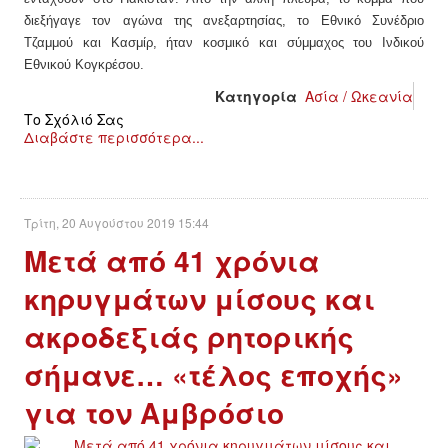
ΙΣΤΟΡΊΑ / ΘΕΩΡΊΑ
διεξήγαγε τον αγώνα
της
ανεξαρτησίας, το Εθνικό Συνέδριο
Τζαμμού και Κασμίρ, ήταν κοσμικό και σύμμαχος του Ινδικού
ΙΣΤΟΡΊΑ
Εθνικού Κογκρέσου.
Κατηγορία
Ασία / Ωκεανία
ΘΕΩΡΊΑ
Το Σχόλιό Σας
Διαβάστε περισσότερα...
ΠΟΛΙΤΙΣΜΌΣ
ΛΟΓΟΤΕΧΝΊΑ / ΤΈΧΝΗ
Τρίτη, 20 Αυγούστου 2019 15:44
Μετά από 41 χρόνια
ΜΟΥΣΙΚΉ
κηρυγμάτων μίσους και
ΚΙΝΗΜΑΤΟΓΡΆΦΟΣ
ακροδεξιάς ρητορικής
σήμανε… «τέλος εποχής»
για τον Αμβρόσιο