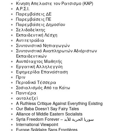
Κινηση Απελαστε τον Ρατσισμο (ΚΑΡ)
Α.Ρ.Σ.Ι.
Παρεμβάσεις ΔΕ
Παρεμβάσεις ΠΕ
Παρεμβάσεις Δημοσίου
Σελιδοδείκτης
Εκπαιδευτική Λέσχη
Αντιτετράδια
Συντονιστικό Νηπιαγωγών
Συντονιστικό Αναπληρωτών Αδιόριστων
Εκπαιδευτικών
Ανυπόταχτος Μαθητής
Εργατική Αλληλεγγύη
Εφημερίδα Επανάσταση
Πριν
Περιοδικό Τέσσερα
Σοσιαλισμός Από τα Κάτω
Παντιέρα
αυτολεξεί
A Ruthless Critique Against Everything Existing
Our Baba Doesn’t Say Fairy Tales
Alliance of Middle Eastern Socialists
Syria Freedom Forever – سوريا الحرية للأبد
International Viewpoint
Europe Solidaire Sans Frontières