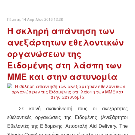
ΕΙΔΉΣΕΙΣ
ΑΝΑΚΟΙΝΏΣΕΙΣ
Πέμπτη, 14 Απριλίου 2016 12:38
Η σκληρή απάντηση των
ΝΕΟΛΑΊΑ
ανεξάρτητων εθελοντικών
ΑΝΤΙΦΑΣΙΣΤΙΚΌ
οργανώσεων της
ΑΝΤΙΡΑΤΣΙΣΤΙΚΌ
Ειδομένης στη λάσπη των
ΜΜΕ και στην αστυνομία
ΓΥΝΑΙΚΕΊΟ
LGBTQIA+
ΠΕΡΙΒΆΛΛΟΝ
Σε κοινή ανακοίνωσή τους οι ανεξάρτητες
εθελοντικές οργανώσεις της Ειδομένης (Ανεξάρτητοι
ΚΙΝΉΜΑΤΑ ΠΌΛΗΣ
Εθελοντές της Ειδομένης, Αποστολή Aid Delivery, The
Shorba Crew) απαντάνε στην σπέκουλα των κυρίαρχων