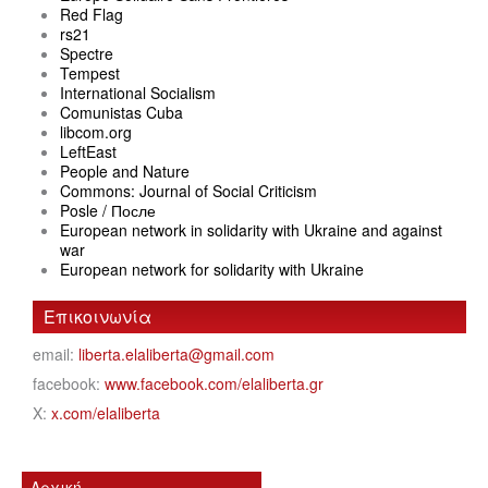
Red Flag
rs21
Spectre
Tempest
International Socialism
Comunistas Cuba
libcom.org
LeftEast
People and Nature
Commons: Journal of Social Criticism
Posle / После
European network in solidarity with Ukraine and against
war
European network for solidarity with Ukraine
Επικοινωνία
email:
liberta.elaliberta@gmail.com
facebook:
www.facebook.com/elaliberta.gr
X:
x.com/elaliberta
Αρχική