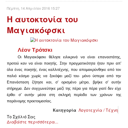
Πέμπτη, 14 Απριλίου 2016 15:27
ΑΦΡΙΚΉ
Η αυτοκτονία του
Μαγιακόφσκι
ΕΡΓΑΤΙΚΌ ΚΊΝΗΜΑ
ΚΙΝΗΤΟΠΟΙΉΣΕΙΣ
Λέον Τρότσκι
ΕΙΔΉΣΕΙΣ
Οι Μαγιακόφσκι θέλησε ειλικρινά να είναι επαναστάτης,
προτού καν να είναι ποιητής. Στην πραγματικότητα ήταν πριν απ'
όλα ένας
ποιητής
, ένας καλλιτέχνης, που απομακρύνθηκε από τον
ΑΝΑΚΟΙΝΏΣΕΙΣ
παλιό κόσμο χωρίς να ξεκόψει μαζί του· μόνο ύστερα από την
Επανάσταση ζήτησε και, σ' ορισμένο μέτρο, βρήκε σ' αυτήν
ΑΝΑΛΎΣΕΙΣ
στήριγμα. Δεν συγχωνεύτηκε μαζί της πέρα για πέρα γιατί δεν είχε
έρθει σ' αυτήν μέσα στη σκληρή περίοδο των χρόνων της
ΚΙΝΉΜΑΤΑ
παράνομης προετοιμασίας.
Κατηγορία
Λογοτεχνία / Τέχνη
ΚΙΝΗΤΟΠΟΙΉΣΕΙΣ
Το Σχόλιό Σας
Διαβάστε περισσότερα...