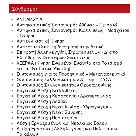
Σύνδεσμοι
ΑΝΤ.ΑΡ.ΣΥ.Α.
Αντιφασιστικός Συντονισμός Αθήνας – Πειραιά
Αντιφασιστικός Συντονισμός Καλλιθέας - Μοσχάτου
- Ταύρου
Αντιεθνικιστική Κίνηση
Αντικαπιταλιστική Ανατροπή στην Αττική
Επιτροπή Αλληλεγγύης Στρατευμένων - Δίκτυο
Ελεύθερων Φαντάρων Σπάρτακος
ΚΕΕΡΦΑ (Κίνηση Ενωμένοι Εναντία στο Ρατσισμό
και τη Φασιστική Απειλή)
Συντονισμός για το Προσφυγικό – Μεταναστευτικό
Συντονισμός Συλλογικοτήτων Αττικής – ΣΥΣΑ
Συντονισμός Συλλογικοτήτων Θεσσαλονίκης
Εργατική Λέσχη Καλλιθέας
Εργατική Λέσχη Κερατσινίου Δραπετσώνας
Εργατική Λέσχη Λέσβου
Εργατική Λέσχη Νέας Ιωνίας «Υδραγωγείο»
Εργατική Λέσχη Νέας Σμύρνης
Εργατική Λέσχη Περιστερίου
Λέσχη Εργαζομένων και Νεολαίας Βόλου
Λέσχη Εργασίας Αλληλεγγύης και Πολιτισμού
Τρικάλων