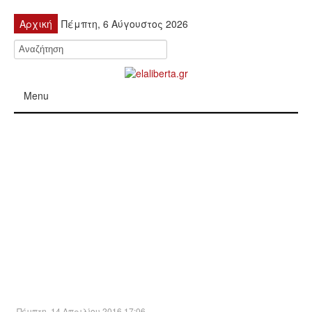
Αρχική
Πέμπτη, 6 Αύγουστος 2026
Menu
ΠΟΛΙΤΙΚΉ
ΚΙΝΗΤΟΠΟΙΉΣΕΙΣ
ΕΙΔΉΣΕΙΣ
ΑΝΑΚΟΙΝΏΣΕΙΣ
ΑΝΑΛΎΣΕΙΣ
ΟΙΚΟΝΟΜΊΑ
Πέμπτη, 14 Απριλίου 2016 17:06