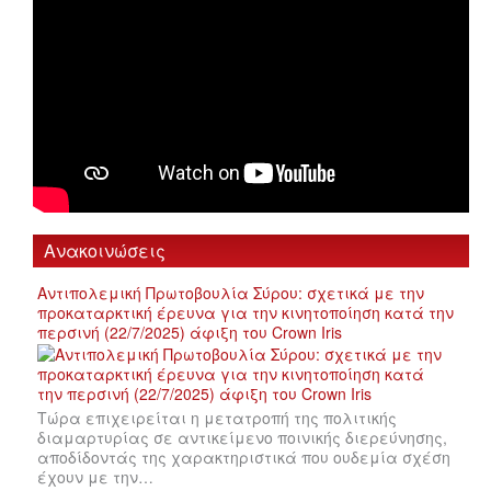
Ανακοινώσεις
Αντιπολεμική Πρωτοβουλία Σύρου: σχετικά με την
προκαταρκτική έρευνα για την κινητοποίηση κατά την
περσινή (22/7/2025) άφιξη του Crown Iris
Τώρα επιχειρείται η μετατροπή της πολιτικής
διαμαρτυρίας σε αντικείμενο ποινικής διερεύνησης,
αποδίδοντάς της χαρακτηριστικά που ουδεμία σχέση
έχουν με την…