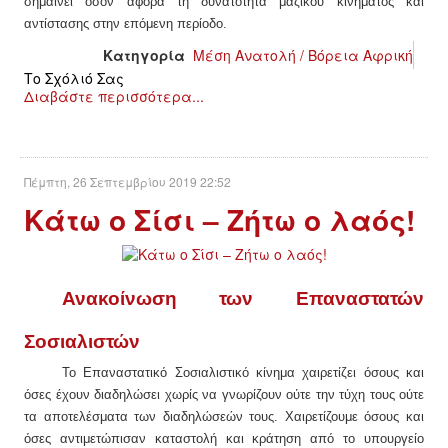
σημαίνει όσον αφορά τη δυνατότητα μαζικού κινήματος και
αντίστασης στην επόμενη περίοδο.
ΑΦΡΙΚΉ
Κατηγορία
Μέση Ανατολή / Βόρεια Αφρική
Το Σχόλιό Σας
ΕΡΓΑΤΙΚΌ ΚΊΝΗΜΑ
Διαβάστε περισσότερα...
ΚΙΝΗΤΟΠΟΙΉΣΕΙΣ
Πέμπτη, 26 Σεπτεμβρίου 2019 22:52
ΕΙΔΉΣΕΙΣ
Κάτω ο Σίσι – Ζήτω ο λαός!
ΑΝΑΚΟΙΝΏΣΕΙΣ
ΑΝΑΛΎΣΕΙΣ
Ανακοίνωση των Επαναστατών
Σοσιαλιστών
ΚΙΝΉΜΑΤΑ
Το
Ε
παναστατικό
Σ
οσιαλιστικό κίνημα χαιρετ
ίζει
όσους
και
όσες
έχουν
διαδηλώσει
χωρίς να γνωρίζουν ούτε τη
ν τύχη
τους ούτε
ΚΙΝΗΤΟΠΟΙΉΣΕΙΣ
τα αποτελέσματα των δια
δηλώσεών
τους. Χαιρετίζουμε όσους
και
όσες
αντιμετώπισαν καταστολή και κράτηση από το υπουργείο