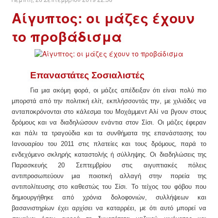
Αίγυπτος: οι μάζες έχουν
ΔΙΕΘΝΉ
το προβάδισμα
ΕΙΔΉΣΕΙΣ
ΚΌΣΜΟΣ
Επαναστάτες Σοσιαλιστές
Για μια ακόμη φορά, οι μάζες απέδειξαν ότι είναι πολύ πιο
ΑΝΑΤΟΛΙΚΉ ΕΥΡΏΠΗ / ΒΑΛΚΆΝΙΑ
μπορστά από την πολιτική ελίτ, εκπλήσσοντάς την, με χιλιάδες να
ανταποκρόνονται στο κάλεσμα του Μοχάμμεντ Αλί να βγουν στους
ΔΥΤΙΚΉ ΕΥΡΏΠΗ
δρόμους και να διαδηλώσουν ενάντια στον Σίσι. Οι μάζες έφεραν
και πάλι τα τραγούδια και τα συνθήματα της επανάστασης του
ΜΈΣΗ ΑΝΑΤΟΛΉ / ΒΌΡΕΙΑ ΑΦΡΙΚΉ
Ιανουαρίου του 2011 στις πλατείες και τους δρόμους, παρά το
ενδεχόμενο σκληρής καταστολής ή σύλληψης. Οι διαδηλώσεις της
Παρασκευής 20 Σεπτεμβρίου στις αιγυπτιακές πόλεις
ΒΌΡΕΙΑ ΑΜΕΡΙΚΉ
αντιπροσωπεύουν μια ποιοτική αλλαγή στην πορεία της
αντιπολίτευσης στο καθεστώς του Σίσι. Το τείχος του φόβου που
ΛΑΤΙΝΙΚΉ ΑΜΕΡΙΚΉ
δημιουργήθηκε από χρόνια δολοφονιών, συλλήψεων και
βασανιστηρίων έχει αρχίσει να καταρρέει, με ότι αυτό μπορεί να
ΑΣΊΑ / ΩΚΕΑΝΊΑ