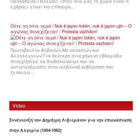
Παγκοσμίου Πολέμου: «στην ίδια μας τη χώρα είναι ο
εχθρός» είναι πιο επίκαιρο…
Ούτε γη ούτε νερό / Nuk ë japim tokën, nuk ë japim ujin – Ο
αγώνας συνεχίζεται! / Protesta vazhdon!
Πρωτοβουλία Αλβανών Μεταναστών και
Αλληλέγγυων Για δεύτερη συνεχόμενη εβδομάδα
συνεχίζουμε να διαδηλώνουμε και να
αντιστεκόμαστε στην αλβανική κυβέρνηση που
ξεπουλά…
Video
Συνέντευξη του Δημήτρη Λιβιεράτου για την επανάσταση
στην Αλγερία (1954-1962)