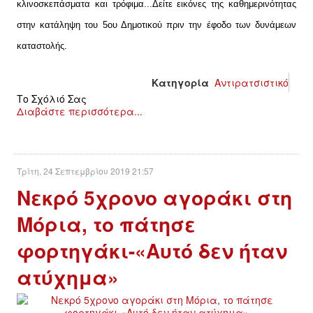
ΙΣΤΟΡΊΑ / ΘΕΩΡΊΑ
κλινοσκεπάσματα και τρόφιμα...
Δείτε εικόνες της καθημερινότητας
στην κατάληψη του 5ου Δημοτικού πριν την έφοδο των δυνάμεων
ΙΣΤΟΡΊΑ
καταστολής.
ΘΕΩΡΊΑ
Κατηγορία
Αντιρατσιστικό
Το Σχόλιό Σας
ΠΟΛΙΤΙΣΜΌΣ
Διαβάστε περισσότερα...
ΛΟΓΟΤΕΧΝΊΑ / ΤΈΧΝΗ
Τρίτη, 24 Σεπτεμβρίου 2019 21:57
ΜΟΥΣΙΚΉ
Νεκρό 5χρονο αγοράκι στη
ΚΙΝΗΜΑΤΟΓΡΆΦΟΣ
Μόρια, το πάτησε
φορτηγάκι-«Αυτό δεν ήταν
ατύχημα»