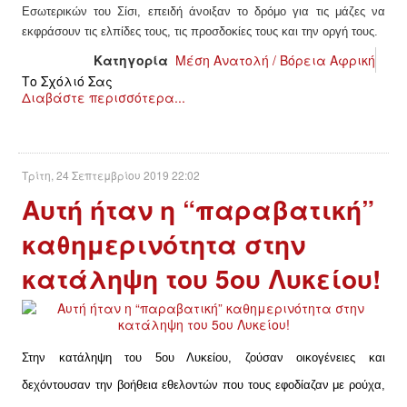
ΕΙΔΉΣΕΙΣ
Εσωτερικών του
Σίσι
,
επειδή
άνοιξαν το δρόμο για τις μάζες να
εκφράσουν τις ελπίδες τους, τις προσδοκίες τους και την οργή τους.
ΑΝΑΚΟΙΝΏΣΕΙΣ
Κατηγορία
Μέση Ανατολή / Βόρεια Αφρική
Το Σχόλιό Σας
ΝΕΟΛΑΊΑ
Διαβάστε περισσότερα...
ΑΝΤΙΦΑΣΙΣΤΙΚΌ
Τρίτη, 24 Σεπτεμβρίου 2019 22:02
ΑΝΤΙΡΑΤΣΙΣΤΙΚΌ
Αυτή ήταν η “παραβατική”
ΓΥΝΑΙΚΕΊΟ
καθημερινότητα στην
κατάληψη του 5ου Λυκείου!
LGBTQIA+
ΠΕΡΙΒΆΛΛΟΝ
Στην κατάληψη του 5ου Λυκείου, ζούσαν οικογένειες και
ΚΙΝΉΜΑΤΑ ΠΌΛΗΣ
δεχόντουσαν την βοήθεια εθελοντών που τους εφοδίαζαν με ρούχα,