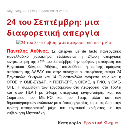
Κυριακή, 22 Σεπτεμβρίου 2019 21:35
24 του Σεπτέμβρη: μια
διαφορετική απεργία
Παντελής Αυθίνος.
Σε απεργία με
de
facto
πανεργατικό
πανελλαδικό χαρακτήρα εξελίσσεται η 24ωρη απεργιακή
ης
κινητοποίηση της 24
του Σεπτέμβρη. Την ομόφωνη απόφαση του
Εργατικού Κέντρου Αθήνας, ακολούθησε η επίσης ομόφωνη
απόφαση της ΑΔΕΔΥ και στην συνέχεια οι αποφάσεις ακόμα 24
Εργατικών Κέντρων και 14 Ομοσπονδιών ανάμεσα τους και η
ΟΤΟΕ, η ΟΜΕ-ΕΥΔΑΠ, η ΠΟΣΠ-ΕΡΤ, η ΟΙΕΛΕ, η ΠΝΟ, η ΟΜΕ-
ΟΤΕ. Η συμμετοχή των εργαζομένων στα Λεωφορεία, στα Τρόλεϊ
και στον ΗΣΑΠ με 24ωρη απεργιακή κινητοποίηση, και του
Σωματείου του ΜΕΤΡΟ και του Τραμ, αλλά και των
δημοσιογραφικών ενώσεων με στάσεις εργασίας, τη μετατρέπει στην
πρώτη αποφασιστική μάχη του εργατικού κινήματος με την
κυβέρνηση Μητσοτάκη.
Κατηγορία
Εργατικό Κίνημα