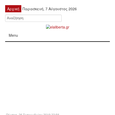
Αρχική
Παρασκευή, 7 Αύγουστος 2026
Menu
ΠΟΛΙΤΙΚΉ
ΚΙΝΗΤΟΠΟΙΉΣΕΙΣ
ΕΙΔΉΣΕΙΣ
ΑΝΑΚΟΙΝΏΣΕΙΣ
ΑΝΑΛΎΣΕΙΣ
ΟΙΚΟΝΟΜΊΑ
Πέμπτη, 26 Σεπτεμβρίου 2019 22:56