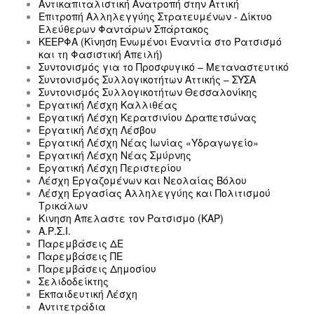
Αντικαπιταλιστική Ανατροπή στην Αττική
Επιτροπή Αλληλεγγύης Στρατευμένων - Δίκτυο
Ελεύθερων Φαντάρων Σπάρτακος
ΚΕΕΡΦΑ (Κίνηση Ενωμένοι Εναντία στο Ρατσισμό
και τη Φασιστική Απειλή)
Συντονισμός για το Προσφυγικό – Μεταναστευτικό
Συντονισμός Συλλογικοτήτων Αττικής – ΣΥΣΑ
Συντονισμός Συλλογικοτήτων Θεσσαλονίκης
Εργατική Λέσχη Καλλιθέας
Εργατική Λέσχη Κερατσινίου Δραπετσώνας
Εργατική Λέσχη Λέσβου
Εργατική Λέσχη Νέας Ιωνίας «Υδραγωγείο»
Εργατική Λέσχη Νέας Σμύρνης
Εργατική Λέσχη Περιστερίου
Λέσχη Εργαζομένων και Νεολαίας Βόλου
Λέσχη Εργασίας Αλληλεγγύης και Πολιτισμού
Τρικάλων
Κινηση Απελαστε τον Ρατσισμο (ΚΑΡ)
Α.Ρ.Σ.Ι.
Παρεμβάσεις ΔΕ
Παρεμβάσεις ΠΕ
Παρεμβάσεις Δημοσίου
Σελιδοδείκτης
Εκπαιδευτική Λέσχη
Αντιτετράδια