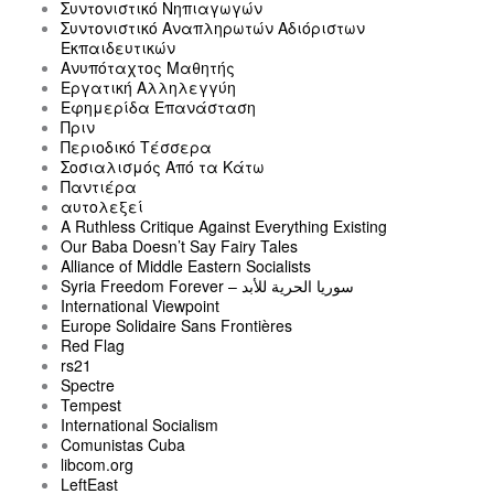
Συντονιστικό Νηπιαγωγών
Συντονιστικό Αναπληρωτών Αδιόριστων
Εκπαιδευτικών
Ανυπόταχτος Μαθητής
Εργατική Αλληλεγγύη
Εφημερίδα Επανάσταση
Πριν
Περιοδικό Τέσσερα
Σοσιαλισμός Από τα Κάτω
Παντιέρα
αυτολεξεί
A Ruthless Critique Against Everything Existing
Our Baba Doesn’t Say Fairy Tales
Alliance of Middle Eastern Socialists
Syria Freedom Forever – سوريا الحرية للأبد
International Viewpoint
Europe Solidaire Sans Frontières
Red Flag
rs21
Spectre
Tempest
International Socialism
Comunistas Cuba
libcom.org
LeftEast