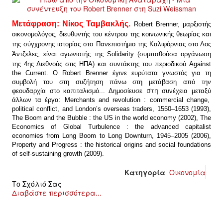
Μετάφραση: Νίκος Ταμβακλής.
Robert Brenner, μαρξιστής
οικονομολόγος, διευθυντής του κέντρου της κοινωνικής θεωρίας και
της σύγχρονης ιστορίας στο Πανεπιστήμιο της Καλιφόρνιας στο Λος
Άντζελες,
είναι αγωνιστής της Solidarity (συμπαθούσα οργάνωση
της 4ης Διεθνούς στις ΗΠΑ) και συντάκτης του περιοδικού Against
the Current. Ο Robert Brenner έγινε ευρύτατα γνωστός για τη
συμβολή του στη συζήτηση πάνω στη μετάβαση από την
στη
φεουδαρχία στο καπιταλισμό... Δημοσίευσε
συνέχεια
μεταξύ
άλλων
τα
έργα
: Merchants and revolution : commercial change,
political conflict, and London’s overseas traders, 1550–1653 (1993),
The Boom and the Bubble : the US in the world economy (2002), The
Economics of Global Turbulence : the advanced capitalist
economies from Long Boom to Long Downturn, 1945–2005 (2006),
Property and Progress : the historical origins and social foundations
of self-sustaining growth (2009).
Κατηγορία
Οικονομία
Το Σχόλιό Σας
Διαβάστε περισσότερα...