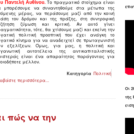
Το πραγματικό στοίχημα είναι
ου Παντελή Αυθίνου.
επα
α μπορέσουμε να συναντηθούμε στα μέτωπα της
πόμενης μέρας, να περάσουμε μαζί από την κοινή
ράση του δρόμου και της πράξης, στη συντροφική
υζήτηση ζύμωση και κριτική. Αν αυτό γίνει
αγματικότητα, τότε, θα χτίσουμε μαζί και εκείνη την
ργατική πολιτική προοπτική που έχει ανάγκη το
ργατικό κίνημα για να αναδειχτεί σε πρωταγωνιστή
ων εξελίξεων. Όμως, για μας, η πολιτική και
ργανωτική αυτοτέλεια της αντικαπιταλιστικής
ριστεράς είναι ένα απαραίτητος παράγοντας για
οιοδήποτε μέλλον.
Κατηγορία
Πολιτική
αβάστε περισσότερα...
Οι 2
της
εισ
ι πώς να την