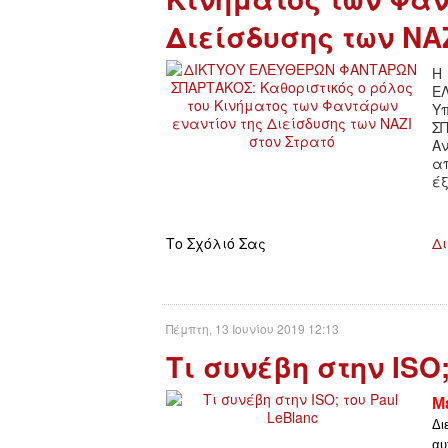
Διείσδυσης των ΝΑΖ
Η
Ε
Υ
Σ
Α
α
έξ
Το Σχόλιό Σας
Δι
Πέμπτη, 13 Ιουνίου 2019 12:13
Τι συνέβη στην ISO;
Μ
Δ
αυ