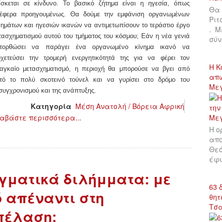
ίσκεται σε κίνδυνο. Το βασικό ζήτημα είναι η ηγεσία, όπως
Θα 
έφερα προηγουμένως. Θα δούμε την εμφάνιση οργανωμένων
Ριτ
νημάτων και ηγεσιών ικανών να αντιμετωπίσουν το τεράστιο έργο
. Μ
τασχηματισμού αυτού του τμήματος του κόσμου; Εάν η νέα γενιά
σύν
τορθώσει να παράγει ένα οργανωμένο κίνημα ικανό να
οχετεύσει την τρομερή ενεργητικότητά της για να φέρει τον
Η Κ
αγκαίο μετασχηματισμό, η περιοχή θα μπορούσε να βγει από
απώ
τό το πολύ σκοτεινό τούνελ και να γυρίσει στο δρόμο του
Με
συγχρονισμού και της ανάπτυξης.
Κατηγορία
Μέση Ανατολή / Βόρεια Αφρική
αβάστε περισσότερα...
Η ο
απο
Θεό
έφυ
γματικά διλήμματα: με
63 
 απέναντι στη
θητ
Τσ
πέλαση;