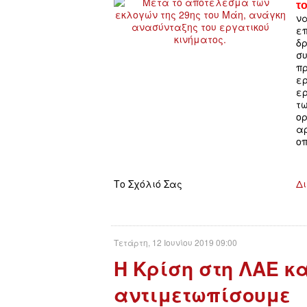
τ
ν
ε
δ
σ
πρ
ε
ε
τ
ο
α
οπ
Το Σχόλιό Σας
Δι
Τετάρτη, 12 Ιουνίου 2019 09:00
Η Κρίση στη ΛΑΕ κα
αντιμετωπίσουμε