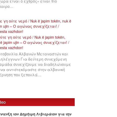
χώρα είναι ο εχθρός» είναι πιο
ίκαιρο…
ε γη ούτε νερό / Nuk ë japim tokën, nuk ë
im ujin – Ο αγώνας συνεχίζεται! /
testa vazhdon!
τοβουλία Αλβανών Μεταναστών και
ηλέγγυων Για δεύτερη συνεχόμενη
ομάδα συνεχίζουμε να διαδηλώνουμε
 να αντιστεκόμαστε στην αλβανική
έρνηση που ξεπουλά…
deo
έντευξη του Δημήτρη Λιβιεράτου για την