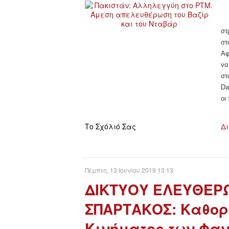
στ
στ
Αφ
να
στ
Da
οι
Το Σχόλιό Σας
Δι
Πέμπτη, 13 Ιουνίου 2019 13:13
ΔΙΚΤΥΟΥ ΕΛΕΥΘΕΡ
ΣΠΑΡΤΑΚΟΣ: Καθορι
Κινήματος των Φαν