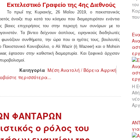
του
Εκτελεστικό Γραφείο της 4ης Διεθνούς
Καρ
Το πρωΐ της Κυριακής, 26 Μαΐου 2019, ο πακιστανικός
πο
ρατός άνοιξε πυρ κατά του κόσμου που διαμαρτυρόταν ενάντια
ις βίαιες επιχειρήσεις του στην περιοχή των συνόρων με το
γανιστάν. Τα βίντεο δείχνουν άοπλους, ειρηνικούς διαδηλωτές
Ενα
 φωνάζουν συνθήματα, την ώρα που οι ηγέτες τους, βουλευτές
Ανα
αστ
ο Πακιστανικό Κοινοβούλιο, ο Ali Wazir (ή Wazeer) και ο Mohsin
εργ
war, έφτασαν στην καθιστική διαμαρτυρία. Και ξαφνικά άρχισαν
 πυροβολισμοί.
Κατηγορία
Μέση Ανατολή / Βόρεια Αφρική
αβάστε περισσότερα...
Η Ε
Αθή
νέο
Άργ
ΩΝ ΦΑΝΤΑΡΩΝ
ΑΝΤ
στικός ο ρόλος του
για
τάρων εναντίον της