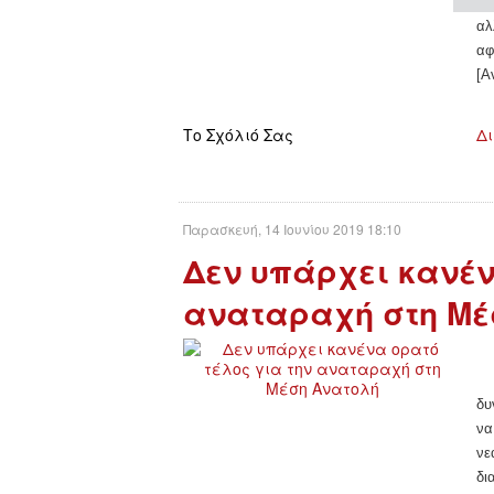
Πε
αλ
αφ
[Α
Το Σχόλιό Σας
Δι
Παρασκευή, 14 Ιουνίου 2019 18:10
Δεν υπάρχει κανέν
αναταραχή στη Μέ
δυ
να
νε
δι