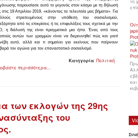
τη 
γάνωσης παρουσίασε αυτό το γεγονός στον κόσμο με τη δήλωσή
επ
ς στις 19 Απριλίου 2019, «
κάνοντας τα τελευταία μας βήματα
». Για
λλούς στρατευμένους στην υπόθεση του σοσιαλισμού,
εξάρτητα από τις επικρίσεις ή τις επιφυλάξεις τους σχετικά με την
Ούτ
O, η διάλυσή της είναι πραγματικά μια ήττα. Ένας από τους
jap
οπούς αυτών των γραμμών είναι να διερευνηθεί πώς και γιατί
Pro
νέβη αυτό, αλλά και τι σημαίνει για εκείνους που παίρνουν
βαρά τον αγώνα για τον επαναστατικό σοσιαλισμό.
Κατηγορία
Πολιτική
Πρω
αβάστε περισσότερα...
Αλλ
εβδ
και
κυβ
α των εκλογών της 29ης
νασύνταξης του
Vi
ος.
Συν