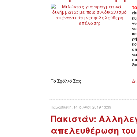
τ
εί
κυ
γν
να
κα
ρε
κο
απ
νε
στ
δι
Το Σχόλιό Σας
Δι
Παρασκευή, 14 Ιουνίου 2019 13:39
Πακιστάν: Αλληλεγ
απελευθέρωση του 