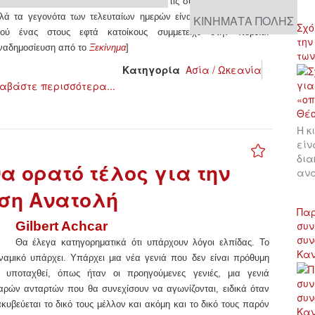
κίνο. Το Χονγκ Κονγκ είναι γνωστό για τις συχνές διαδηλώσεις,
λά τα γεγονότα των τελευταίων ημερών είναι άλλου επιπέδου,
ΚΙΝΉΜΑΤΑ ΠΌΛΗΣ
Σχό
ού ένας στους εφτά κατοίκους συμμετείχε στην πορεία!
την
ναδημοσίευση από το
Ξεκίνημα
]
των
Κατηγορία
Ασία / Ωκεανία
αβάστε περισσότερα...
Η κ
είν
δια
α ορατό τέλος για την
αν
ση Ανατολή
Παρ
Gilbert Achcar
συν
συν
Θ
α έλεγα κατηγορηματικά ότι υπάρχουν λόγοι ελπίδας. Το
Κα
ναμικό υπάρχει. Υπάρχει μια νέα γενιά που δεν είναι πρόθυμη
 υποταχθεί, όπως ήταν οι προηγούμενες γενιές, μια γενιά
αρών ανταρτών που θα συνεχίσουν να αγωνίζονται, ειδικά όταν
ακυβεύεται το δικό τους μέλλον και ακόμη και το δικό τους παρόν