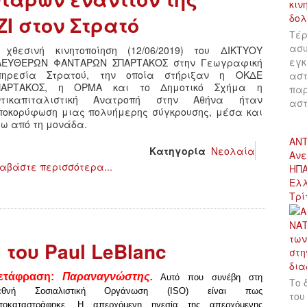
Ι στον Στρατό
Τέρ
ασυ
 χθεσινή κινητοποίηση (12/06/2019) του ΔΙΚΤΥΟΥ
εγκ
ΛΕΥΘΕΡΩΝ ΦΑΝΤΑΡΩΝ ΣΠΑΡΤΑΚΟΣ στην Γεωγραφική
πηρεσία Στρατού, την οποία στήριξαν η ΟΚΔΕ
αστ
ΠΑΡΤΑΚΟΣ, η ΟΡΜΑ και το Δημοτικό Σχήμα η
παρ
ντικαπιταλιστική Ανατροπή στην Αθήνα ήταν
αστ
ποκορύφωση μιας πολυήμερης σύγκρουσης, μέσα και
ω από τη μονάδα.
ΑΝΤ
Κατηγορία
Νεολαία
Ανε
αβάστε περισσότερα...
ΗΠΑ
Ελλ
Τρί
 του Paul LeBlanc
ετάφραση:
Παραναγνώστης.
Αυτό που συνέβη στη
Το 
ιεθνή Σοσιαλιστική Οργάνωση (ISO) είναι πως
του
τοκαταστράφηκε. Η απερχόμενη ηγεσία της απερχόμενης