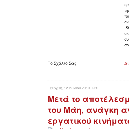
ορ
τη
πο
αν
IS
σκ
συ
σο
Το Σχόλιό Σας
Δι
Τετάρτη, 12 Ιουνίου 2019 09:10
Μετά το αποτέλεσμ
του Μάη, ανάγκη α
εργατικού κινήματ