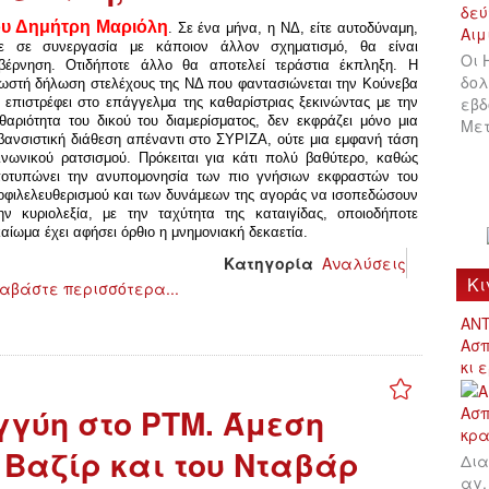
ου Δημήτρη Μαριόλη
.
Σε ένα μήνα, η ΝΔ, είτε αυτοδύναμη,
τε σε συνεργασία με κάποιον άλλον σχηματισμό, θα είναι
Οι 
βέρνηση. Οτιδήποτε άλλο θα αποτελεί τεράστια έκπληξη. Η
δολ
ωστή δήλωση στελέχους της ΝΔ που φαντασιώνεται την Κούνεβα
εβδ
 επιστρέφει στο επάγγελμα της καθαρίστριας ξεκινώντας με την
θαριότητα του δικού του διαμερίσματος, δεν εκφράζει μόνο μια
Μετ
βανσιστική διάθεση απέναντι στο ΣΥΡΙΖΑ, ούτε μια εμφανή τάση
ινωνικού ρατσισμού.
Πρόκειται για κάτι πολύ βαθύτερο, καθώς
οτυπώνει την ανυπομονησία των πιο γνήσιων εκφραστών του
οφιλελευθερισμού και των δυνάμεων της αγοράς να ισοπεδώσουν
ην κυριολεξία, με την ταχύτητα της καταιγίδας, οποιοδήποτε
καίωμα έχει αφήσει όρθιο η μνημονιακή δεκαετία.
Κατηγορία
Αναλύσεις
Κι
αβάστε περισσότερα...
ΑΝΤ
Ασπ
κι 
γύη στο PTM. Άμεση
Βαζίρ και του Νταβάρ
Δια
αγ.