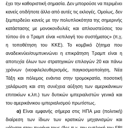
έχει την καθοριστική σημασία. Δεν μπορούσε να περιμένει
κανείς οτιδήποτε άλλο από αυτές τις εκλογές. Ομοίως, δεν
ξεμπερδεύει κανείς με την πολυπλοκότητα της σημερινής
κατάστασης με μονοκονδυλιές και απλουστεύσεις του
τύπου ότι ο Τραμπ είναι «επιλογή του συστήματος» (π.χ.
η τοποθέτηση του ΚΚΕ). Το κομβικό ζήτημα που
αναδεικνύει/συμπυκνώνει η επικράτηση Τραμπ είναι η
αποτυχία όλων των στρατηγικών επιλογών 20 και πάνω
χρόνων (νεοφιλελευθερισμός, παγκοσμιοποίηση, Νέα
Τάξη και πόλεμος ενάντια στην τρομοκρατία, ποσοτική
χαλάρωση και στη συνέχεια αύξηση των αμερικάνικων
επιτοκίων κ.λπ.) των δυτικών ιμπεριαλιστών γενικά και
του αμερικάνικου ιμπεριαλισμού πρωτίστως.
α)
Είναι εμφανής σήμερα στις ΗΠΑ μια (πολιτική)
διαίρεση των ίδιων των κρατικών μηχανισμών και
μάλιστα στον πυρήνα τους (δες π.χ. την εμπλοκή του FBI