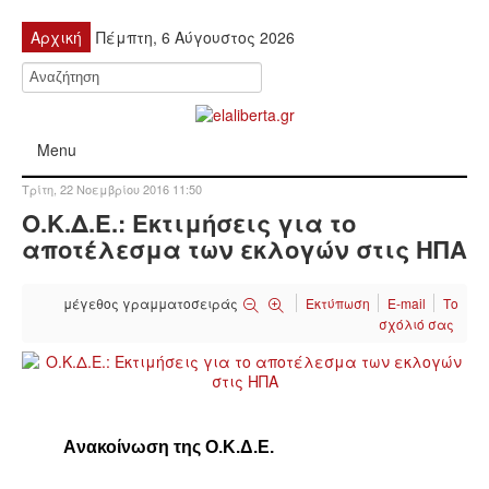
Αρχική
Πέμπτη, 6 Αύγουστος 2026
Menu
Τρίτη, 22 Νοεμβρίου 2016 11:50
ΠΟΛΙΤΙΚΉ
Ο.Κ.Δ.Ε.: Εκτιμήσεις για το
αποτέλεσμα των εκλογών στις ΗΠΑ
ΚΙΝΗΤΟΠΟΙΉΣΕΙΣ
μέγεθος γραμματοσειράς
Εκτύπωση
E-mail
Το
ΕΙΔΉΣΕΙΣ
σχόλιό σας
ΑΝΑΚΟΙΝΏΣΕΙΣ
ΑΝΑΛΎΣΕΙΣ
Aνακοίνωση της Ο.Κ.Δ.Ε.
ΟΙΚΟΝΟΜΊΑ