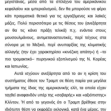
μεγιστάνας, μέσα από τα σπλάχνα του αμερικάνικου
κεφαλαίου και ιμπεριαλισμού, δεν θα μπορούσε να φέρει
κάτι πραγματικά θετικό για τις εργαζόμενες και λαϊκές
μάζες. Πολύ περισσότερο με τις θέσεις του (ανεξάρτητα
αν θα τις κάνει πράξη τελικά) π.χ. ενάντια στους
μουσουλμάνους, αντιμεταναστευτικές, περί τείχους στα
σύνορα με το Μεξικό, περί ανυπαρξίας της κλιματικής
αλλαγής (την έχει χαρακτηρίσει «κινέζικη απάτη») ή –το
πιο τρομακτικό– πυρηνικού εξοπλισμού της Ν. Κορέας
και Ιαπωνίας.
Αυτά ισχύουν ανεξάρτητα από το αν η κρίση του
συστήματος έθεσε τον Τραμπ σε θέση παρία για μεγάλα
τμήματα της ίδιας της αμερικανικής ελίτ, τα οποία είχαν
ταχθεί αναφανδόν υπέρ της «σοβαρής» και «αξιόπιστης»
Κλίντον. Ή από το γεγονός ότι ο Τραμπ βρέθηκε στην
ιδιότυπη θέση να εκφράζει εκλογικά, κατά ένα μέρος, την