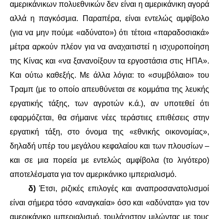
αμερικάνικων πολυεθνικών δεν είναι η αμερικάνικη αγορά
αλλά η παγκόσμια. Παραπέρα, είναι εντελώς αμφίβολο
(για να μην πούμε «αδύνατο») ότι τέτοια «παραδοσιακά»
μέτρα αρκούν πλέον για να αναχαιτιστεί η ισχυροποίηση
της Κίνας και «να ξανανοίξουν τα εργοστάσια στις ΗΠΑ».
Και ούτω καθεξής. Με άλλα λόγια: το «συμβόλαιο» του
Τραμπ (με το οποίο απευθύνεται σε κομμάτια της λευκής
εργατικής τάξης, των αγροτών κ.ά.), αν υποτεθεί ότι
εφαρμόζεται, θα σήμαινε νέες τεράστιες επιθέσεις στην
εργατική τάξη, στο όνομα της «εθνικής οικονομίας»,
δηλαδή υπέρ του μεγάλου κεφαλαίου και των πλουσίων –
και σε μια πορεία με εντελώς αμφίβολα (το λιγότερο)
αποτελέσματα για τον αμερικάνικο ιμπεριαλισμό.
δ)
Έτσι, ριζικές επιλογές και αναπροσανατολισμοί
είναι σήμερα τόσο «αναγκαία» όσο και «αδύνατα» για τον
αμερικάνικο ιμπεριαλισμό, τουλάχιστον μιλώντας με τους