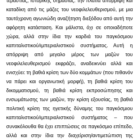
τεράστιας, ιστορικής σημασίας: την πλατιά απόρριψη και
καταδίκη από τις μάζες του νεοφιλελευθερισμού, με μια
ΑΦΡΙΚΉ
ταυτόχρονη αγωνιώδη αναζήτηση διεξόδου από αυτή την
αφόρητη κατάσταση. Και μάλιστα, όχι σε οποιαδήποτε
ΕΡΓΑΤΙΚΌ ΚΊΝΗΜΑ
χώρα, αλλά στην ίδια την καρδιά του παγκόσμιου
ΚΙΝΗΤΟΠΟΙΉΣΕΙΣ
καπιταλιστικού/ιμπεριαλιστικού συστήματος. Αυτή η
απόρριψη από μεγαλο μέρος των μαζών του
ΕΙΔΉΣΕΙΣ
νεοφιλελευθερισμού εκφράζει, αναδεικνύει αλλά και
ενισχύει: τη βαθιά κρίση των δύο κομμάτων (που πιθανόν
ΑΝΑΚΟΙΝΏΣΕΙΣ
να πάρει και οργανωτική μορφή), τη βαθιά κρίση του
δικομματισμού, τη βαθιά κρίση εκπροσώπησης και
ΑΝΑΛΎΣΕΙΣ
ενσωμάτωσης των μαζών, την κρίση εξουσίας, τη βαθιά
ΚΙΝΉΜΑΤΑ
πολιτική κρίση της ηγετικής δύναμης του παγκόσμιου
καπιταλιστικού/ιμπεριαλιστικού συστήματος – που
ΚΙΝΗΤΟΠΟΙΉΣΕΙΣ
συνακόλουθα θα έχει επιπτώσεις σε παγκόσμιο επίπεδο,
αλλά και στην ίδια την διαχείριση/αντιμετώπιση της