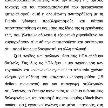
καταστροφικές συνέπειες. Από την άποψη της άμεσης
τακτικής και του προσανατολισμού του αμερικάνικου
ιμπεριαλισμού, αυτή η ολομέτωπη αντιπαράθεση με τη
Ρωσία γέννησε προβληματισμούς και κάποια
αποστασιοποίηση σε κομμάτια της ίδιας της αμερικάνικης
ελίτ, που βλέπουν αδύνατο ή εξαιρετικά ριψοκίνδυνο να
κυριαρχήσουν σ’ αυτή την αντιπαράθεση και σκέφτονται
ότι μπορεί ίσως να δοκιμαστεί μια άλλη πολιτική.
ζ)
Η άνοδος των αγώνων μέσα στις ΗΠΑ αλλά και
διεθνώς. Στις ίδιες τις ΗΠΑ έχουμε μια αναγέννηση των
εργατικών και κοινωνικών αγώνων τα τελευταία χρόνια:
κίνημα για αύξηση του κατώτατου ωρορομισθίου (15
dollars movement) και για υπογραφή συλλογικών
συμβάσεων, το Occupy movement, το κίνημα ενάντια στις
δολοφονίες και τον ρατσισμό της αστυνομίας (Black lives
matters κ.ά.), εργατικοί αγώνες στα μέσα μεταφοράς, στη