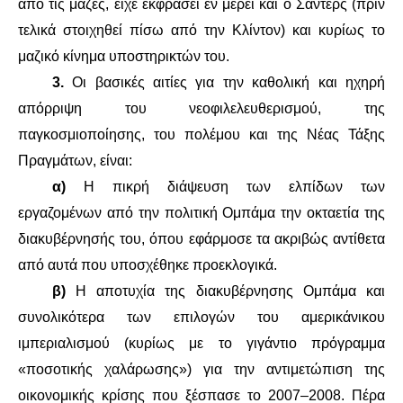
ΙΣΤΟΡΊΑ / ΘΕΩΡΊΑ
από τις μάζες, είχε εκφράσει εν μέρει και ο Σάντερς (πριν
τελικά στοιχηθεί πίσω από την Κλίντον) και κυρίως το
ΙΣΤΟΡΊΑ
μαζικό κίνημα υποστηρικτών του.
3.
Οι βασικές αιτίες για την καθολική και ηχηρή
ΘΕΩΡΊΑ
απόρριψη του νεοφιλελευθερισμού, της
παγκοσμιοποίησης, του πολέμου και της Νέας Τάξης
ΠΟΛΙΤΙΣΜΌΣ
Πραγμάτων, είναι:
ΛΟΓΟΤΕΧΝΊΑ / ΤΈΧΝΗ
α)
Η πικρή διάψευση των ελπίδων των
εργαζομένων από την πολιτική Ομπάμα την οκταετία της
ΜΟΥΣΙΚΉ
διακυβέρνησής του, όπου εφάρμοσε τα ακριβώς αντίθετα
από αυτά που υποσχέθηκε προεκλογικά.
ΚΙΝΗΜΑΤΟΓΡΆΦΟΣ
β)
Η αποτυχία της διακυβέρνησης Ομπάμα και
συνολικότερα των επιλογών του αμερικάνικου
ιμπεριαλισμού (κυρίως με το γιγάντιο πρόγραμμα
«ποσοτικής χαλάρωσης») για την αντιμετώπιση της
οικονομικής κρίσης που ξέσπασε το 2007–2008. Πέρα