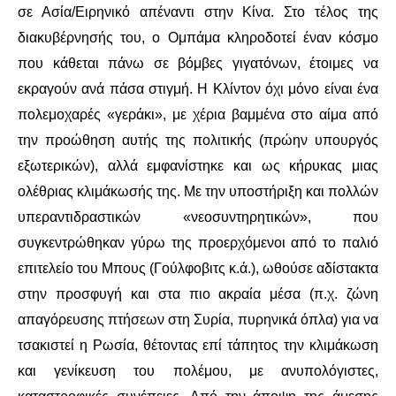
σε Ασία/Ειρηνικό απέναντι στην Κίνα. Στο τέλος της
διακυβέρνησής του, ο Ομπάμα κληροδοτεί έναν κόσμο
που κάθεται πάνω σε βόμβες γιγατόνων, έτοιμες να
εκραγούν ανά πάσα στιγμή. Η Κλίντον όχι μόνο είναι ένα
πολεμοχαρές «γεράκι», με χέρια βαμμένα στο αίμα από
την προώθηση αυτής της πολιτικής (πρώην υπουργός
εξωτερικών), αλλά εμφανίστηκε και ως κήρυκας μιας
ολέθριας κλιμάκωσής της. Με την υποστήριξη και πολλών
υπεραντιδραστικών «νεοσυντηρητικών», που
συγκεντρώθηκαν γύρω της προερχόμενοι από το παλιό
επιτελείο του Μπους (Γούλφοβιτς κ.ά.), ωθούσε αδίστακτα
στην προσφυγή και στα πιο ακραία μέσα (π.χ. ζώνη
απαγόρευσης πτήσεων στη Συρία, πυρηνικά όπλα) για να
τσακιστεί η Ρωσία, θέτοντας επί τάπητος την κλιμάκωση
και γενίκευση του πολέμου, με ανυπολόγιστες,