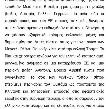
ενταθούν. Μετά και το Brexit, στη μια χώρα μετά την άλλη
(Ιταλία, Αυστρία, Γαλλία, Γερμανία, Ισπανία κ.ά.) οι
παραδοσιακές και φιλοΕΕ αστικές πολιτικές δυνάμεις
απειλούνται άμεσα να εκδιωχθούν από την κυβέρνηση ή
να χάσουν εξαιρετικά κρίσιμες εκλογικές μάχες και
δημοψηφίσματα. Αυτές είναι οι αιτίες για τον πανικό των
Μέρκελ, Ολάντ, Γιουνκέρ κ.λπ. από την εκλογή Τραμπ. Τα
ίδια και χειρότερα ισχύουν για τον ελληνικό καπιταλισμό,
μαγγωμένο ανάμεσα σε μια καταρρέουσα ΕΕ και μια
περιοχή (Μέση Ανατολή, Βόρεια Αφρική κ.λπ.) που
αναφλέγεται. Το σοκ των νενέκων τύπου Τσίπρα
(περίμενε περιχαρής τον Ομπάμα ως προπομπό της
Κλίντον!) και Μητσοτάκη, μπροστά στις ηφαιστειακές
εξελίξεις στην ευρύτερη περιοχή, οι οποίες σαρώνουν τον
ελληνικό καπιταλισμό και τις εξυπνάδες τους για «πόλο