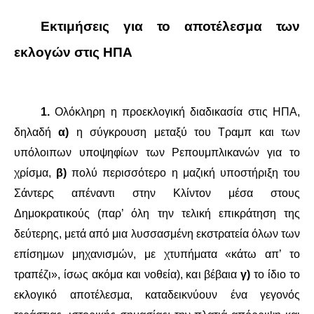
Εκτιμήσεις για το αποτέλεσμα των
ΔΙΕΘΝΉ
εκλογών στις ΗΠΑ
ΕΙΔΉΣΕΙΣ
–
ΚΌΣΜΟΣ
1.
Ολόκληρη η προεκλογική διαδικασία στις ΗΠΑ,
δηλαδή
α)
η σύγκρουση μεταξύ του Τραμπ και των
ΑΝΑΤΟΛΙΚΉ ΕΥΡΏΠΗ / ΒΑΛΚΆΝΙΑ
υπόλοιπων υποψηφίων των Ρεπουμπλικανών για το
ΔΥΤΙΚΉ ΕΥΡΏΠΗ
χρίσμα,
β)
πολύ περισσότερο η μαζική υποστήριξη του
Σάντερς απέναντι στην Κλίντον μέσα στους
ΜΈΣΗ ΑΝΑΤΟΛΉ / ΒΌΡΕΙΑ ΑΦΡΙΚΉ
Δημοκρατικούς (παρ’ όλη την τελική επικράτηση της
δεύτερης, μετά από μια λυσσασμένη εκστρατεία όλων των
ΒΌΡΕΙΑ ΑΜΕΡΙΚΉ
επίσημων μηχανισμών, με χτυπήματα «κάτω απ’ το
ΛΑΤΙΝΙΚΉ ΑΜΕΡΙΚΉ
τραπέζι», ίσως ακόμα και νοθεία), και βέβαια
γ)
το ίδιο το
εκλογικό αποτέλεσμα, καταδεικνύουν ένα γεγονός
ΑΣΊΑ / ΩΚΕΑΝΊΑ