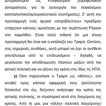
ιμπεριαλισμού ως «παγκόσμιου χωροφύλακα»
(απαραίτητος για τη λειτουργία του παγκόσμιου
καπιταλιστικού/ιμπεριαλιστικού συστήματος). Σ’ αυτή την
προσαρμογή ενός αρχικά «απρόβλεπτου» προέδρου
υπάρχουν κάποιες ομοιότητες με την περίπτωση Ρήγκαν
στο παρελθόν. Είναι πολύ πιθανό ότι μια τέτοια
προσαρμογή θα είναι και η κατάληξη του Τραμπ. Ωστόσο,
στις σημερινές συνθήκες, αυτό μπορεί να έχει το αντίθετο
αποτέλεσμα από το επιδιωκόμενο – δηλαδή, να
μεγαλώσει την αποδέσμευση πλατιών μαζών από την
αστική πολιτική και να οξύνει την κρίση στις ίδιες τις ΗΠΑ.
γ)
Όσα παρουσίασε ο Τραμπ ως «θέσεις», είτε
κινηθεί προς κάποια εφαρμογή τους (ασύλληπτα
δύσκολο) είτε όχι, δείχνουν ανάγλυφα την κρίση της
αστικής πολιτικής, το στρατηγικό κενό στη διαχείριση της
κρίσης. Από τη μια, μια «άλλη» πολιτική διαχείρισης/