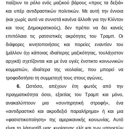
παίζουν το ρόλο ενός μαζικού βάρους «προς τα δεξιά»
και υπέρ αντιδραστικών πολιτικών. Με αυτή την έννοια
(και χωρίς αυτό να συνιστά κανένα άλλοθι για την Κλίντον
και τους Δημοκρατικούς), δεν πρέπει να δει κανείς
επιπόλαια τις ρατσιστικές ακρότητες του Τραμπ. Οι
διάφορες κινητοποιήσεις και πορείες εναντίον του
(μάλλον όχι κάποιας ιδιαίτερης μαζικότητας, τουλάχιστον
αρχικά) σχετίζονται και με ένα υγιές ένστικτο κοινωνικών
κομματιών, ιδιαίτερα της νεολαίας, που μπορεί να
τροφοδοτήσει τη συμμετοχή τους στους αγώνες.
6.
Ωστόσο, απέχουν έτη φωτός από την
πραγματικότητα όσοι, εξαιτίας του Τραμπ και μόνο,
ανακαλύπτουν μια «συντηρητική στροφή», ένα
«αντιδραστικό και ακροδεξιό παραλήρημα» ή και μια
«φασιστικοποίηση» της αμερικανικής κοινωνίας. Αυτό
είναι το λάιτμοτίβ μιας κυρίαρχης ελίτ και των υπηρετών