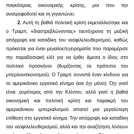
ΕΙΔΉΣΕΙΣ
παγκόσμιας οικονομικής κρίσης, μια που την
ανατροφοδοτεί και τη γιγαντώνει.
ΑΝΑΚΟΙΝΏΣΕΙΣ
2.
Αυτή τη βαθιά πολιτική κρίση εκμεταλλεύτηκε και
ΝΕΟΛΑΊΑ
ο Τραμπ, «διαστρεβλώνοντας» ταυτόχρονα τη μαζική
απόρριψη και καταδίκη του νεοφιλελευθερισμού, καθώς
ΑΝΤΙΦΑΣΙΣΤΙΚΌ
πρόκειται για έναν μεγαλοεπιχειρηματία που παραμέρισε
την παραδοσιακή ελίτ για να έρθει άμεσα ο ίδιος στο
ΑΝΤΙΡΑΤΣΙΣΤΙΚΌ
πολιτικό προσκήνιο (θυμίζοντας τα πρότυπα του
ΓΥΝΑΙΚΕΊΟ
μπερλουσκονισμού). Ο Τραμπ συνιστά έναν κίνδυνο για
το αμερικάνικο εργατικό κίνημα (και όχι μόνο). Όχι γιατί
LGBTQIA+
είναι χειρότερος από την Κλίντον, αλλά γιατί η βαθιά
οικονομική και πολιτική κρίση και παρακμή του
ΠΕΡΙΒΆΛΛΟΝ
αμερικάνικου ιμπεριαλισμού απαιτεί μια μεγαλύτερη
επίθεση στο εργατικό κίνημα. Την απόρριψη και καταδίκη
ΚΙΝΉΜΑΤΑ ΠΌΛΗΣ
του νεοφιλελευθερισμού, αλλά και την αναζήτηση λύσεων