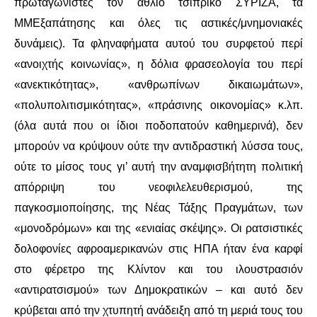
πρωταγωνιστές τον άθλιο τσιπρικό ΣΥΡΙΖΑ, τα
ΜΜΕξαπάτησης και όλες τις αστικές/μνημονιακές
δυνάμεις). Τα φληναφήματα αυτού του συρφετού περί
«ανοιχτής κοινωνίας», η δόλια φρασεολογία του περί
«ανεκτικότητας», «ανθρωπίνων δικαιωμάτων»,
«πολυπολιτισμικότητας», «πράσινης οικονομίας» κ.λπ.
(όλα αυτά που οι ίδιοι ποδοπατούν καθημερινά), δεν
μπορούν να κρύψουν ούτε την αντιδραστική λύσσα τους,
ούτε το μίσος τους γι’ αυτή την αναμφισβήτητη πολιτική
απόρριψη του νεοφιλελευθερισμού, της
παγκοσμιοποίησης, της Νέας Τάξης Πραγμάτων, των
«μονοδρόμων» και της «ενιαίας σκέψης». Οι ρατσιστικές
δολοφονίες αφροαμερικανών στις ΗΠΑ ήταν ένα καρφί
στο φέρετρο της Κλίντον και του ιλουστρασιόν
«αντιρατσισμού» των Δημοκρατικών – και αυτό δεν
κρύβεται από την χτυπητή ανάδειξη από τη μεριά τους του