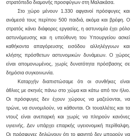
στρατόπεδο διαμονής προσφύγων στη Μαλακάσα.
Στο χώρο μένουν 1.330 αφγανοί πρόσφυγες και
ΑΦΡΙΚΉ
ανάμεσά τους περίπου 500 παιδιά, ακόμα και βρέφη. Ο
ΕΡΓΑΤΙΚΌ ΚΊΝΗΜΑ
στρατός κάνει διάφορες εργασίες, η αστυνομία έχει ρόλο
αστυνόμευσης και η υπεύθυνη του Υπουργείου ασκεί
ΚΙΝΗΤΟΠΟΙΉΣΕΙΣ
καθήκοντα απαγόρευσης εισόδου αλληλέγγυων και
κλήσης πρόσθετων αστυνομικών δυνάμεων. Ο χώρος
ΕΙΔΉΣΕΙΣ
είναι απομονωμένος, χωρίς δυνατότητα πρόσβασης σε
δημόσια συγκοινωνία.
ΑΝΑΚΟΙΝΏΣΕΙΣ
Καταρχήν διαπιστώσαμε ότι οι συνθήκες είναι
ΑΝΑΛΎΣΕΙΣ
άθλιες με σκηνές πάνω στο χώμα και κάτω από τον ήλιο.
Οι πρόσφυγες δεν έχουν χώρους να μαζεύονται, να
ΚΙΝΉΜΑΤΑ
τρώνε, να συνομιλούν, να κάθονται. Οι τουαλλέτες και τα
ντουζ είναι ανεπαρκή και χωρίς να πληρούν κανόνες
ΚΙΝΗΤΟΠΟΙΉΣΕΙΣ
υγιεινής. Δεν υπάρχει επαρκής υγειονομική περίθαλψη.
Οι πρόσφυγες δηλώνουν ότι το φαγητό δεν μπορούν να