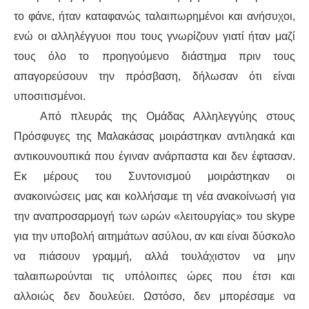
ΕΙΔΉΣΕΙΣ
το φάνε, ήταν καταφανώς ταλαιπωρημένοι και ανήσυχοι,
ΑΝΑΚΟΙΝΏΣΕΙΣ
ενώ οι αλληλέγγυοι που τους γνωρίζουν γιατί ήταν μαζί
τους όλο το προηγούμενο διάστημα πριν τους
ΝΕΟΛΑΊΑ
απαγορεύσουν την πρόσβαση, δήλωσαν ότι είναι
υποσιτισμένοι.
ΑΝΤΙΦΑΣΙΣΤΙΚΌ
Από πλευράς της Ομάδας Αλληλεγγύης στους
Πρόσφυγες της Μαλακάσας μοιράστηκαν αντιληακά και
ΑΝΤΙΡΑΤΣΙΣΤΙΚΌ
αντικουνουπικά που έγιναν ανάρπαστα και δεν έφτασαν.
ΓΥΝΑΙΚΕΊΟ
Εκ μέρους του Συντονισμού μοιράστηκαν οι
ανακοινώσεις μας και κολλήσαμε τη νέα ανακοίνωσή για
LGBTQIA+
την αναπροσαρμογή των ωρών «λειτουργίας» του skype
για την υποβολή αιτημάτων ασύλου, αν και είναι δύσκολο
ΠΕΡΙΒΆΛΛΟΝ
να πιάσουν γραμμή, αλλά τουλάχιστον να μην
ΚΙΝΉΜΑΤΑ ΠΌΛΗΣ
ταλαιπωρούνται τις υπόλοιπες ώρες που έτσι και
αλλοιώς δεν δουλεύει. Ωστόσο, δεν μπορέσαμε να