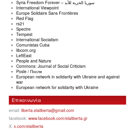
Syria Freedom Forever – سوريا الحرية للأبد
International Viewpoint
Europe Solidaire Sans Frontières
Red Flag
rs21
Spectre
Tempest
International Socialism
Comunistas Cuba
libcom.org
LeftEast
People and Nature
Commons: Journal of Social Criticism
Posle / После
European network in solidarity with Ukraine and against
war
European network for solidarity with Ukraine
Επικοινωνία
email:
liberta.elaliberta@gmail.com
facebook:
www.facebook.com/elaliberta.gr
X:
x.com/elaliberta