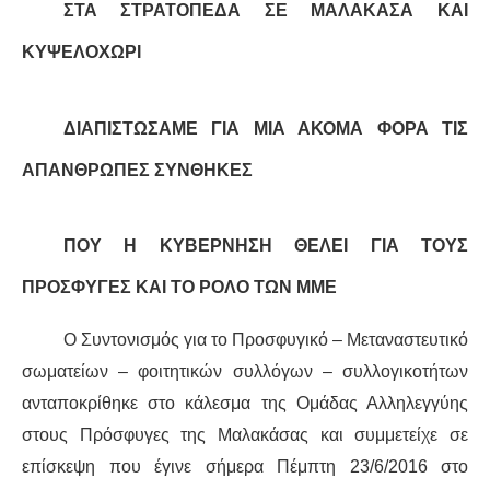
ΣΤΑ ΣΤΡΑΤΟΠΕΔΑ ΣΕ ΜΑΛΑΚΑΣΑ ΚΑΙ
ΔΙΕΘΝΉ
ΚΥΨΕΛΟΧΩΡΙ
ΕΙΔΉΣΕΙΣ
ΔΙΑΠΙΣΤΩΣΑΜΕ ΓΙΑ ΜΙΑ ΑΚΟΜΑ ΦΟΡΑ ΤΙΣ
ΚΌΣΜΟΣ
ΑΠΑΝΘΡΩΠΕΣ ΣΥΝΘΗΚΕΣ
ΑΝΑΤΟΛΙΚΉ ΕΥΡΏΠΗ / ΒΑΛΚΆΝΙΑ
ΠΟΥ Η ΚΥΒΕΡΝΗΣΗ ΘΕΛΕΙ ΓΙΑ ΤΟΥΣ
ΔΥΤΙΚΉ ΕΥΡΏΠΗ
ΠΡΟΣΦΥΓΕΣ ΚΑΙ ΤΟ ΡΟΛΟ ΤΩΝ ΜΜΕ
ΜΈΣΗ ΑΝΑΤΟΛΉ / ΒΌΡΕΙΑ ΑΦΡΙΚΉ
Ο Συντονισμός για το Προσφυγικό – Μεταναστευτικό
σωματείων – φοιτητικών συλλόγων – συλλογικοτήτων
ΒΌΡΕΙΑ ΑΜΕΡΙΚΉ
ανταποκρίθηκε στο κάλεσμα της Ομάδας Αλληλεγγύης
ΛΑΤΙΝΙΚΉ ΑΜΕΡΙΚΉ
στους Πρόσφυγες της Μαλακάσας και συμμετείχε σε
επίσκεψη που έγινε σήμερα Πέμπτη 23/6/2016 στο
ΑΣΊΑ / ΩΚΕΑΝΊΑ