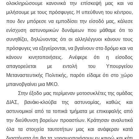
ΙΣΤΟΡΊΑ / ΘΕΩΡΊΑ
ολοκληρώσουμε κανονικά την επίσκεψή μας και να
μιλήσουμε με τους πρόσφυγες. Η υπεύθυνη του κέντρου,
ΙΣΤΟΡΊΑ
που δεν μπόρεσε να εμποδίσει την είσοδό μας, κάλεσε
ενίσχυση αστυνομικών δυνάμεων που μάθαμε ότι το
ΘΕΩΡΊΑ
συνηθίζει, δηλώνοντας ότι οι αλληλέγγυοι κάνουν τους
ΠΟΛΙΤΙΣΜΌΣ
πρόσφυγες να εξεγείρονται, να βγαίνουν στο δρόμο και να
κάνουν κινητοποιήσεις. Ανέφερε ότι η είσοδος
ΛΟΓΟΤΕΧΝΊΑ / ΤΈΧΝΗ
απαγορεύεται με εντολή του Υπουργείου
Μεταναστευτικής Πολιτικής, παρότι είδαμε ότι στο χώρο
ΜΟΥΣΙΚΉ
μπαινοβγαίνει μια ΜΚΟ.
Στην έξοδο μας περίμεναν μοτοσυκλέτες της ομάδας
ΚΙΝΗΜΑΤΟΓΡΆΦΟΣ
ΔΙΑΣ, βανάκι-κλούβα της αστυνομίας, καθώς και
αστυνομικοί από τα τοπικά τμήματα με επικεφαλής από
την διεύθυνση βορείων προαστίων. Κράτησαν αναλυτικά
όλα τα στοιχεία ταυτοτήτων μας και ανάφεραν κατά
διαστήματα ότι θα τα χρησιμοποιήσουν εν καιρώ και κάτι