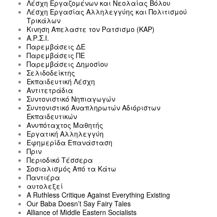
Λέσχη Εργαζομένων και Νεολαίας Βόλου
Λέσχη Εργασίας Αλληλεγγύης και Πολιτισμού
Τρικάλων
Κινηση Απελαστε τον Ρατσισμο (ΚΑΡ)
Α.Ρ.Σ.Ι.
Παρεμβάσεις ΔΕ
Παρεμβάσεις ΠΕ
Παρεμβάσεις Δημοσίου
Σελιδοδείκτης
Εκπαιδευτική Λέσχη
Αντιτετράδια
Συντονιστικό Νηπιαγωγών
Συντονιστικό Αναπληρωτών Αδιόριστων
Εκπαιδευτικών
Ανυπόταχτος Μαθητής
Εργατική Αλληλεγγύη
Εφημερίδα Επανάσταση
Πριν
Περιοδικό Τέσσερα
Σοσιαλισμός Από τα Κάτω
Παντιέρα
αυτολεξεί
A Ruthless Critique Against Everything Existing
Our Baba Doesn’t Say Fairy Tales
Alliance of Middle Eastern Socialists