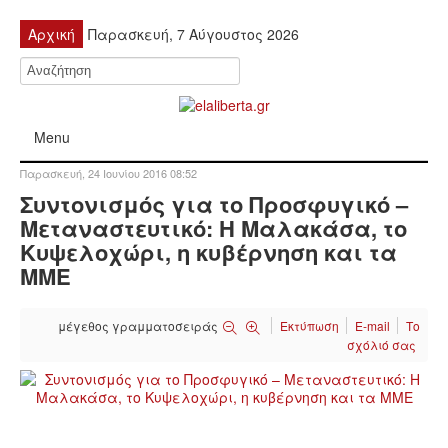
Αρχική
Παρασκευή, 7 Αύγουστος 2026
Menu
Παρασκευή, 24 Ιουνίου 2016 08:52
ΠΟΛΙΤΙΚΉ
Συντονισμός για το Προσφυγικό –
Μεταναστευτικό: H Μαλακάσα, το
ΚΙΝΗΤΟΠΟΙΉΣΕΙΣ
Κυψελοχώρι, η κυβέρνηση και τα
ΜΜΕ
ΕΙΔΉΣΕΙΣ
μέγεθος γραμματοσειράς
Εκτύπωση
E-mail
Το
ΑΝΑΚΟΙΝΏΣΕΙΣ
σχόλιό σας
ΑΝΑΛΎΣΕΙΣ
ΟΙΚΟΝΟΜΊΑ