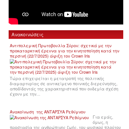
Ανακοινώσεις
Αντιπολεμική Πρωτοβουλία Σύρου: σχετικά με την
προκαταρκτική έρευνα για την κινητοποίηση κατά την
περσινή (22/7/2025) άφιξη του Crown Iris
Τώρα επιχειρείται η μετατροπή της πολιτικής
διαμαρτυρίας σε αντικείμενο ποινικής διερεύνησης,
αποδίδοντάς της χαρακτηριστικά που ουδεμία σχέση
έχουν με την…
Ανακοίνωση της ΑΝΤΑΡΣΥΑ Ρεθύμνου
Για εμάς,
όμως, η
προστασία της ανθρώπινης ζωής, του φυσικού πλούτου