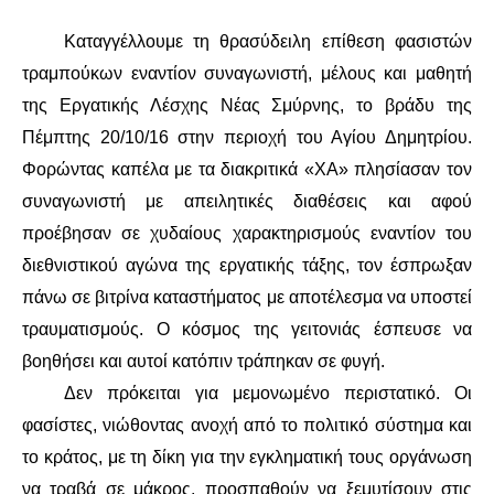
Καταγγέλλουμε τη θρασύδειλη επίθεση φασιστών
ΔΙΕΘΝΉ
τραμπούκων εναντίον συναγωνιστή, μέλους κα
ι μαθητή
ΕΙΔΉΣΕΙΣ
της Εργατικής Λέσχης Νέας Σμύρνης, το βράδυ της
Πέμπτης 20/10/16 στην περιοχή του Αγίου Δημητρίου.
ΚΌΣΜΟΣ
Φορώντας καπέλα με τα διακριτικά «ΧΑ» πλησίασαν τον
συναγωνιστή με απειλητικές διαθέσεις και αφού
ΑΝΑΤΟΛΙΚΉ ΕΥΡΏΠΗ / ΒΑΛΚΆΝΙΑ
προέβησαν σε χυδαίους χαρακτηρισμούς εναντίον του
ΔΥΤΙΚΉ ΕΥΡΏΠΗ
διεθνιστικού αγώνα της εργατικής τάξης, τον έσπρωξαν
πάνω σε βιτρίνα καταστήματος με αποτέλεσμα να υποστεί
ΜΈΣΗ ΑΝΑΤΟΛΉ / ΒΌΡΕΙΑ ΑΦΡΙΚΉ
τραυματισμούς. Ο κόσμος της γειτονιάς έσπευσε να
βοηθήσει και αυτοί κατόπιν τράπηκαν σε φυγή.
ΒΌΡΕΙΑ ΑΜΕΡΙΚΉ
Δεν πρόκειται για μεμονωμένο περιστατικό. Οι
φασίστες, νιώθοντας ανοχή από το πολιτικό σύστημα και
ΛΑΤΙΝΙΚΉ ΑΜΕΡΙΚΉ
το κράτος, με τη δίκη για την εγκληματική τους οργάνωση
ΑΣΊΑ / ΩΚΕΑΝΊΑ
να τραβά σε μάκρος, προσπαθούν να ξεμυτίσουν στις