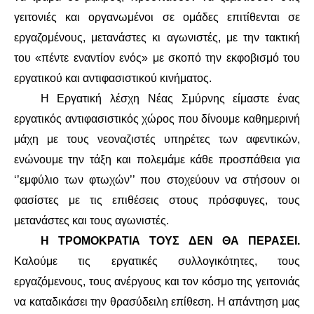
γειτονιές και οργανωμένοι σε ομάδες επιτίθενται σε
ΑΦΡΙΚΉ
εργαζομένους, μετανάστες κι αγωνιστές, με την τακτική
του «πέντε εναντίον ενός» με σκοπό την εκφοβισμό του
ΕΡΓΑΤΙΚΌ ΚΊΝΗΜΑ
εργατικού και αντιφασιστικού κινήματος.
Η Εργατική λέσχη Νέας Σμύρνης είμαστε ένας
ΚΙΝΗΤΟΠΟΙΉΣΕΙΣ
εργατικός αντιφασιστικός χώρος που δίνουμε καθημερινή
ΕΙΔΉΣΕΙΣ
μάχη με τους νεοναζιστές υπηρέτες των αφεντικών,
ενώνουμε την τάξη και πολεμάμε κάθε προσπάθεια για
ΑΝΑΚΟΙΝΏΣΕΙΣ
‘’εμφύλιο των φτωχών’’ που στοχεύουν να στήσουν οι
φασίστες με τις επιθέσεις στους πρόσφυγες, τους
ΑΝΑΛΎΣΕΙΣ
μετανάστες και τους αγωνιστές.
Η ΤΡΟΜΟΚΡΑΤΙΑ ΤΟΥΣ ΔΕΝ ΘΑ ΠΕΡΑΣΕΙ.
ΚΙΝΉΜΑΤΑ
Καλούμε τις εργατικές συλλογικότητες, τους
ΚΙΝΗΤΟΠΟΙΉΣΕΙΣ
εργαζόμενους, τους ανέργους και τον κόσμο της γειτονιάς
να καταδικάσει την θρασύδειλη επίθεση. Η απάντηση μας