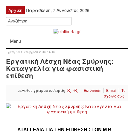
Αρχική
Παρασκευή, 7 Αύγουστος 2026
Menu
Τρίτη, 25 Οκτωβρίου 2016 14:16
ΠΟΛΙΤΙΚΉ
Εργατική Λέσχη Νέας Σμύρνης:
Καταγγελία για φασιστική
ΚΙΝΗΤΟΠΟΙΉΣΕΙΣ
επίθεση
ΕΙΔΉΣΕΙΣ
μέγεθος γραμματοσειράς
Εκτύπωση
E-mail
Το
σχόλιό σας
ΑΝΑΚΟΙΝΏΣΕΙΣ
ΑΝΑΛΎΣΕΙΣ
ΑΤΑΓΓΕΛΙΑ ΓΙΑ ΤΗΝ ΕΠΙΘΕΣΗ ΣΤΟΝ Μ.Β.
ΟΙΚΟΝΟΜΊΑ