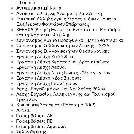
- Ταύρου
Αντιεθνικιστική Κίνηση
Αντικαπιταλιστική Ανατροπή στην Αττική
Επιτροπή Αλληλεγγύης Στρατευμένων - Δίκτυο
Ελεύθερων Φαντάρων Σπάρτακος
ΚΕΕΡΦΑ (Κίνηση Ενωμένοι Εναντία στο Ρατσισμό
και τη Φασιστική Απειλή)
Συντονισμός για το Προσφυγικό – Μεταναστευτικό
Συντονισμός Συλλογικοτήτων Αττικής – ΣΥΣΑ
Συντονισμός Συλλογικοτήτων Θεσσαλονίκης
Εργατική Λέσχη Καλλιθέας
Εργατική Λέσχη Κερατσινίου Δραπετσώνας
Εργατική Λέσχη Λέσβου
Εργατική Λέσχη Νέας Ιωνίας «Υδραγωγείο»
Εργατική Λέσχη Νέας Σμύρνης
Εργατική Λέσχη Περιστερίου
Λέσχη Εργαζομένων και Νεολαίας Βόλου
Λέσχη Εργασίας Αλληλεγγύης και Πολιτισμού
Τρικάλων
Κινηση Απελαστε τον Ρατσισμο (ΚΑΡ)
Α.Ρ.Σ.Ι.
Παρεμβάσεις ΔΕ
Παρεμβάσεις ΠΕ
Παρεμβάσεις Δημοσίου
Σελιδοδείκτης