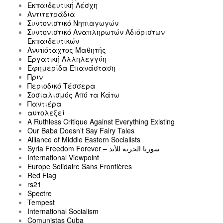
Εκπαιδευτική Λέσχη
Αντιτετράδια
Συντονιστικό Νηπιαγωγών
Συντονιστικό Αναπληρωτών Αδιόριστων
Εκπαιδευτικών
Ανυπόταχτος Μαθητής
Εργατική Αλληλεγγύη
Εφημερίδα Επανάσταση
Πριν
Περιοδικό Τέσσερα
Σοσιαλισμός Από τα Κάτω
Παντιέρα
αυτολεξεί
A Ruthless Critique Against Everything Existing
Our Baba Doesn’t Say Fairy Tales
Alliance of Middle Eastern Socialists
Syria Freedom Forever – سوريا الحرية للأبد
International Viewpoint
Europe Solidaire Sans Frontières
Red Flag
rs21
Spectre
Tempest
International Socialism
Comunistas Cuba