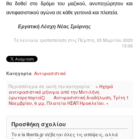
ΕΙΔΉΣΕΙΣ
θα δοθεί στο δρόμο του μαζικού, ανυποχώρητου και
αντιφασιστικού αγώνα σε κάθε γειτονιά και πλατεία.
ΑΝΑΚΟΙΝΏΣΕΙΣ
Εργατική Λέσχη Νέας Σμύρνης
ΝΕΟΛΑΊΑ
Τελευταία τροποποίηση στις Πέμπτη, 05 Μαρτίου 2020
15:06
ΑΝΤΙΦΑΣΙΣΤΙΚΌ
ΑΝΤΙΡΑΤΣΙΣΤΙΚΌ
Κατηγορία
Αντιφασιστικό
ΓΥΝΑΙΚΕΊΟ
Περισσότερα σε αυτή την κατηγορία:
« Ηχηρό
αντιφασιστικό μήνυμα από την Μυτιλήνη
LGBTQIA+
(φωτορεπορτάζ)
Aντιφασιστική διαδήλωση, Τρίτη 1
Νοεμβρίου, 6 μμ, Πλατεία ΗΣΑΠ Ηρακλείου. »
ΠΕΡΙΒΆΛΛΟΝ
Προσθήκη σχολίου
ΚΙΝΉΜΑΤΑ ΠΌΛΗΣ
Το e la libertà.gr σέβεται όλες τις απόψεις, αλλά