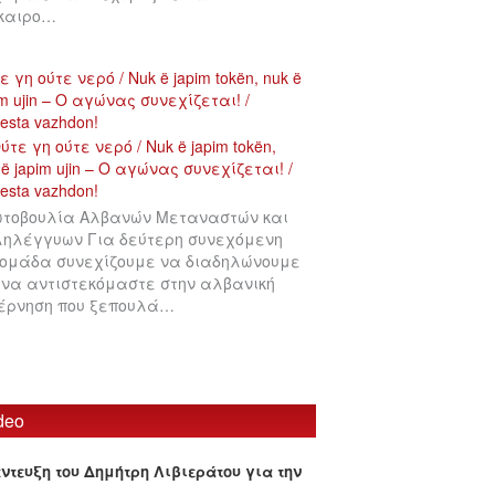
ίκαιρο…
ε γη ούτε νερό / Nuk ë japim tokën, nuk ë
im ujin – Ο αγώνας συνεχίζεται! /
testa vazhdon!
τοβουλία Αλβανών Μεταναστών και
ηλέγγυων Για δεύτερη συνεχόμενη
ομάδα συνεχίζουμε να διαδηλώνουμε
 να αντιστεκόμαστε στην αλβανική
έρνηση που ξεπουλά…
deo
έντευξη του Δημήτρη Λιβιεράτου για την