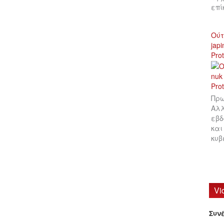
επ
Ούτ
jap
Pro
Πρω
Αλλ
εβδ
και
κυβ
Vi
Συν