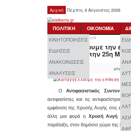
Αρχική
Πέμπτη, 6 Αύγουστος 2026
ΠΟΛΙΤΙΚΉ
ΟΙΚΟΝΟΜΊΑ
Δ
Κυριακή, 25 Μαρτίου 2018 19:59
ΚΙΝΗΤΟΠΟΙΉΣΕΙΣ
ΕΙΔ
Καταγγέλλουμε την επί
ΕΙΔΉΣΕΙΣ
ΚΌ
της ΚΕΕΡΦΑ την 25η Μαρτ
ΑΝΑΚΟΙΝΏΣΕΙΣ
ΑΝΑ
μέγεθος 
ΑΝΑΛΎΣΕΙΣ
ΔΥΤ
ΜΈΣ
Ο
Αντιφασιστικός Συντονισ
ΒΌΡ
αντιφασίστες και τις αντιφασίστριες 
ΛΑΤ
εμφάνιση της Χρυσής Αυγής στις εορτα
άλλη μια φορά η
Χρυσή Αυγή
δεν
μ
ΑΣΊ
παράταξη, στον δημόσιο χώρο της Καλλι
ΑΦΡ