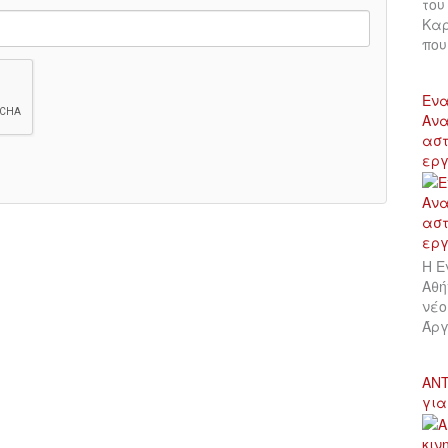
του
Καρ
πο
Ενα
Ανα
αστ
εργ
Η Ε
Αθή
νέο
Άργ
ΑΝΤ
για