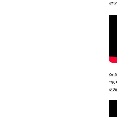
επα
Οι 2
της
εισ