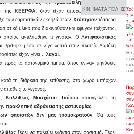
ών
, ακολουθώντας την
θρασύδειλη πρακτική
της
ΚΙΝΉΜΑΤΑ ΠΌΛΗΣ
Σχό
λη της
ΚΕΕΡΦΑ
, όταν είχαν αποχωρήσει από την
την
ήξη των εορταστικών εκδηλώσεων.
Χτύπησαν
τέσσερα
των
ασιστικό υλικό που διακινούσαν και έφυγαν τρέχοντας,
 οποίος αντιλήφθηκε τι γινόταν. Ο Α
ντιφασιστικός
ι βρέθηκε μέσα σε λίγα λεπτά στην πλατεία Δαβάκη
Η κ
 φασίστες είχαν γίνει…
λαγοί
.
είν
 προς το αστυνομικό τμήμα, όπου έγιναν μηνύσεις
δια
αν
 κατά τη διάρκεια της επίθεσης, στο χώρο υπήρχαν
Παρ
ν απαθείς το γεγονός.
συν
μός Καλλιθέας Μοσχάτου Ταύρου
καταγγέλλει τη
συν
Κα
την
προκλητική αδράνεια της αστυνομίας
.
 των φασιστών δεν μας τρομοκρατούν
. Θα τους
ται.
λλιθέας
ξέρει να παλεύει ενάντια στον φασισμό. Ξέρει