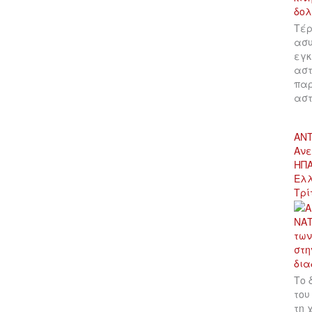
Τέρ
ασυ
εγκ
αστ
παρ
αστ
ΑΝΤ
Ανε
ΗΠΑ
Ελλ
Τρί
Το 
του
τη 