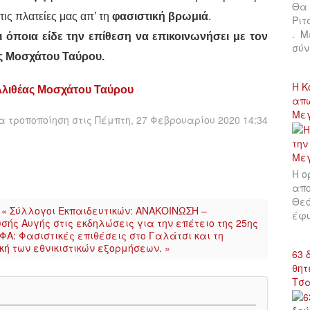
Θα 
 τις πλατείες μας απ’ τη
φασιστική βρωμιά
.
Ριτ
. Μ
 όποια είδε την επίθεση να επικοινωνήσει με τον
σύν
ς Μοσχάτου Ταύρου.
Η Κ
λλιθέας Μοσχάτου Ταύρου
απώ
Με
 τροποποίηση στις Πέμπτη, 27 Φεβρουαρίου 2020 14:34
Η ο
απο
Θεό
« Σύλλογοι Εκπαιδευτικών: ΑΝΑΚΟΙΝΩΣΗ –
έφυ
σής Αυγής στις εκδηλώσεις για την επέτειο της 25ης
ΦΑ: Φασιστικές επιθέσεις στο Γαλάτσι και τη
κή των εθνικιστικών εξορμήσεων. »
63 
θητ
Τσ