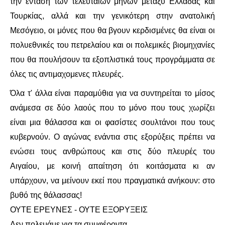
την ένταση των τελευταίων μηνών μεταξύ Ελλάδας και
Τουρκίας, αλλά και την γενικότερη στην ανατολική
ΑΦΡΙΚΉ
Μεσόγειο, οι μόνες που θα βγουν κερδισμένες θα είναι οι
πολυεθνικές του πετρελαίου και οι πολεμικές βιομηχανίες
ΕΡΓΑΤΙΚΌ ΚΊΝΗΜΑ
που θα πουλήσουν τα εξοπλιστικά τους προγράμματα σε
ΚΙΝΗΤΟΠΟΙΉΣΕΙΣ
όλες τις αντιμαχομενες πλευρές.
Όλα τ' άλλα είναι παραμύθια για να συντηρείται το μίσος
ΕΙΔΉΣΕΙΣ
ανάμεσα σε δύο λαούς που το μόνο που τους χωρίζει
είναι μια θάλασσα και οι φασίστες σουλτάνοι που τους
ΑΝΑΚΟΙΝΏΣΕΙΣ
κυβερνούν. Ο αγώνας ενάντια στις εξορύξεις πρέπει να
ΑΝΑΛΎΣΕΙΣ
ενώσει τους ανθρώπους και στις δύο πλευρές του
Αιγαίου, με κοινή απαίτηση ότι κοιτάσματα κι αν
ΚΙΝΉΜΑΤΑ
υπάρχουν, να μείνουν εκεί που πραγματικά ανήκουν: στο
βυθό της θάλασσας!
ΚΙΝΗΤΟΠΟΙΉΣΕΙΣ
ΟΥΤΕ ΕΡΕΥΝΕΣ - ΟΥΤΕ ΕΞΟΡΥΞΕΙΣ
Δεν πολεμάμε για τα συμφέροντα