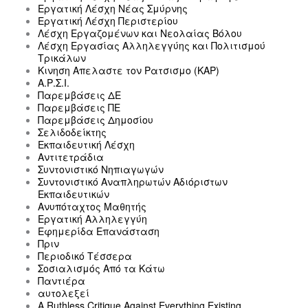
Εργατική Λέσχη Νέας Σμύρνης
Εργατική Λέσχη Περιστερίου
Λέσχη Εργαζομένων και Νεολαίας Βόλου
Λέσχη Εργασίας Αλληλεγγύης και Πολιτισμού
Τρικάλων
Κινηση Απελαστε τον Ρατσισμο (ΚΑΡ)
Α.Ρ.Σ.Ι.
Παρεμβάσεις ΔΕ
Παρεμβάσεις ΠΕ
Παρεμβάσεις Δημοσίου
Σελιδοδείκτης
Εκπαιδευτική Λέσχη
Αντιτετράδια
Συντονιστικό Νηπιαγωγών
Συντονιστικό Αναπληρωτών Αδιόριστων
Εκπαιδευτικών
Ανυπόταχτος Μαθητής
Εργατική Αλληλεγγύη
Εφημερίδα Επανάσταση
Πριν
Περιοδικό Τέσσερα
Σοσιαλισμός Από τα Κάτω
Παντιέρα
αυτολεξεί
A Ruthless Critique Against Everything Existing