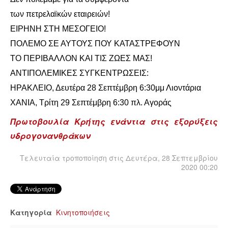
ΕΙΔΉΣΕΙΣ
των πετρελαϊκών εταιρειών!
ΑΝΑΚΟΙΝΏΣΕΙΣ
ΕΙΡΗΝΗ ΣΤΗ ΜΕΣΟΓΕΙΟ!
ΠΟΛΕΜΟ ΣΕ ΑΥΤΟΥΣ ΠΟΥ ΚΑΤΑΣΤΡΕΦΟΥΝ
ΝΕΟΛΑΊΑ
ΤΟ ΠΕΡΙΒΑΛΛΟΝ ΚΑΙ ΤΙΣ ΖΩΕΣ ΜΑΣ!
ΑΝΤΙΠΟΛΕΜΙΚΕΣ ΣΥΓΚΕΝΤΡΩΣΕΙΣ:
ΑΝΤΙΦΑΣΙΣΤΙΚΌ
ΗΡΑΚΛΕΙΟ, Δευτέρα 28 Σεπτέμβρη 6:30μμ Λιοντάρια
ΑΝΤΙΡΑΤΣΙΣΤΙΚΌ
ΧΑΝΙΑ, Τρίτη 29 Σεπτέμβρη 6:30 πλ. Αγοράς
Πρωτοβουλία Κρήτης ενάντια στις εξορύξεις
ΓΥΝΑΙΚΕΊΟ
υδρογονανθράκων
LGBTQIA+
Τελευταία τροποποίηση στις Δευτέρα, 28 Σεπτεμβρίου
2020 00:20
ΠΕΡΙΒΆΛΛΟΝ
ΚΙΝΉΜΑΤΑ ΠΌΛΗΣ
Κατηγορία
Κινητοποιήσεις