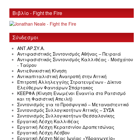
Βιβλίο - Fight the Fire
Σύνδεσμοι
ΑΝΤ.ΑΡ.ΣΥ.Α.
Αντιφασιστικός Συντονισμός Αθήνας – Πειραιά
Αντιφασιστικός Συντονισμός Καλλιθέας - Μοσχάτου
- Ταύρου
Αντιεθνικιστική Κίνηση
Αντικαπιταλιστική Ανατροπή στην Αττική
Επιτροπή Αλληλεγγύης Στρατευμένων - Δίκτυο
Ελεύθερων Φαντάρων Σπάρτακος
ΚΕΕΡΦΑ (Κίνηση Ενωμένοι Εναντία στο Ρατσισμό
και τη Φασιστική Απειλή)
Συντονισμός για το Προσφυγικό – Μεταναστευτικό
Συντονισμός Συλλογικοτήτων Αττικής – ΣΥΣΑ
Συντονισμός Συλλογικοτήτων Θεσσαλονίκης
Εργατική Λέσχη Καλλιθέας
Εργατική Λέσχη Κερατσινίου Δραπετσώνας
Εργατική Λέσχη Λέσβου
Εργατική Λέσχη Νέας Ιωνίας «Υδραγωγείο»