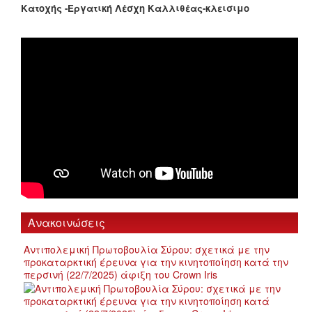
Κατοχής -Εργατική Λέσχη Καλλιθέας-κλεισιμο
Ανακοινώσεις
Αντιπολεμική Πρωτοβουλία Σύρου: σχετικά με την
προκαταρκτική έρευνα για την κινητοποίηση κατά την
περσινή (22/7/2025) άφιξη του Crown Iris