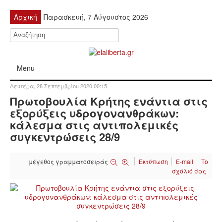
Αρχική
Παρασκευή, 7 Αύγουστος 2026
Menu
Δευτέρα, 28 Σεπτεμβρίου 2020 00:15
ΠΟΛΙΤΙΚΉ
Πρωτοβουλία Κρήτης ενάντια στις
εξορύξεις υδρογονανθράκων:
ΚΙΝΗΤΟΠΟΙΉΣΕΙΣ
κάλεσμα στις αντιπολεμικές
συγκεντρώσεις 28/9
ΕΙΔΉΣΕΙΣ
μέγεθος γραμματοσειράς
Εκτύπωση
E-mail
Το
ΑΝΑΚΟΙΝΏΣΕΙΣ
σχόλιό σας
ΑΝΑΛΎΣΕΙΣ
ΟΙΚΟΝΟΜΊΑ