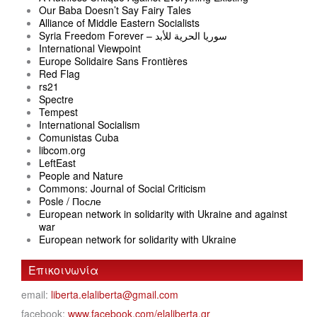
Our Baba Doesn’t Say Fairy Tales
Alliance of Middle Eastern Socialists
Syria Freedom Forever – سوريا الحرية للأبد
International Viewpoint
Europe Solidaire Sans Frontières
Red Flag
rs21
Spectre
Tempest
International Socialism
Comunistas Cuba
libcom.org
LeftEast
People and Nature
Commons: Journal of Social Criticism
Posle / После
European network in solidarity with Ukraine and against
war
European network for solidarity with Ukraine
Επικοινωνία
email:
liberta.elaliberta@gmail.com
facebook:
www.facebook.com/elaliberta.gr