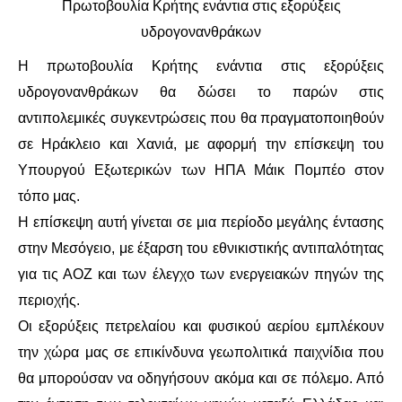
Πρωτοβουλία Κρήτης ενάντια στις εξορύξεις
υδρογονανθράκων
ΔΙΕΘΝΉ
Η πρωτοβουλία Κρήτης ενάντια στις εξορύξεις
ΕΙΔΉΣΕΙΣ
υδρογονανθράκων θα δώσει το παρών στις
αντιπολεμικές συγκεντρώσεις που θα πραγματοποιηθούν
ΚΌΣΜΟΣ
σε Ηράκλειο και Χανιά, με αφορμή την επίσκεψη του
Υπουργού Εξωτερικών των ΗΠΑ Μάικ Πομπέο στον
ΑΝΑΤΟΛΙΚΉ ΕΥΡΏΠΗ / ΒΑΛΚΆΝΙΑ
τόπο μας.
ΔΥΤΙΚΉ ΕΥΡΏΠΗ
Η επίσκεψη αυτή γίνεται σε μια περίοδο μεγάλης έντασης
στην Μεσόγειο, με έξαρση του εθνικιστικής αντιπαλότητας
ΜΈΣΗ ΑΝΑΤΟΛΉ / ΒΌΡΕΙΑ ΑΦΡΙΚΉ
για τις ΑΟΖ και των έλεγχο των ενεργειακών πηγών της
περιοχής.
ΒΌΡΕΙΑ ΑΜΕΡΙΚΉ
Οι εξορύξεις πετρελαίου και φυσικού αερίου εμπλέκουν
ΛΑΤΙΝΙΚΉ ΑΜΕΡΙΚΉ
την χώρα μας σε επικίνδυνα γεωπολιτικά παιχνίδια που
θα μπορούσαν να οδηγήσουν ακόμα και σε πόλεμο. Από
ΑΣΊΑ / ΩΚΕΑΝΊΑ