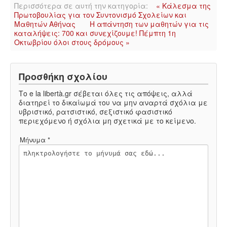
ΙΣΤΟΡΊΑ / ΘΕΩΡΊΑ
Περισσότερα σε αυτή την κατηγορία:
« Κάλεσμα της
Πρωτοβουλίας για τον Συντονισμό Σχολείων και
Μαθητών Αθήνας
Η απάντηση των μαθητών για τις
ΙΣΤΟΡΊΑ
καταλήψεις: 700 και συνεχίζουμε! Πέμπτη 1η
Οκτωβρίου όλοι στους δρόμους »
ΘΕΩΡΊΑ
Προσθήκη σχολίου
ΠΟΛΙΤΙΣΜΌΣ
Το e la libertà.gr σέβεται όλες τις απόψεις, αλλά
διατηρεί το δικαίωμά του να μην αναρτά σχόλια με
ΛΟΓΟΤΕΧΝΊΑ / ΤΈΧΝΗ
υβριστικό, ρατσιστικό, σεξιστικό φασιστικό
περιεχόμενο ή σχόλια μη σχετικά με το κείμενο.
ΜΟΥΣΙΚΉ
Μήνυμα *
ΚΙΝΗΜΑΤΟΓΡΆΦΟΣ