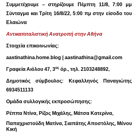
Συμμετέχουμε – στηρίζουμε
Πέμπτη 11/8, 7:00 μμ
Σύνταγμα και Τρίτη 16/8/22, 5:00 πμ στην είσοδο του
Ελαιώνα
Αντικαπιταλιστική Ανατροπή στην Αθήνα
Στοιχεία επικοινωνίας:
aastinathina
.
home
.
blog
|
aastinathina
@
gmail
.
com
ος
Γραφεία Αιόλου 47, 3
όρ., τηλ. 2103248892,
Δημοτικός σύμβουλος: Κεφαλληνός Παναγιώτης
6934511133
Ομάδα συλλογικής εκπροσώπησης:
Ρέππα Ντίνα, Ρίζος Μιχάλης, Μάτσα Κατερίνα,
Παπαχριστούδη Ματίνα, Σιαπάτης Αποστόλης, Μένου
Κική