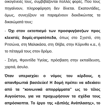
ΙΣΤΟΡΊΑ / ΘΕΩΡΊΑ
οικογένειές τους, συμβιβάζονται πολλές φορές. Πού τους
πηγαίνουν, πληροφόρηση δεν δίνεται. Εκατοντάδες,
ΙΣΤΟΡΊΑ
όμως, συνεχίζουν να παραμένουν διεκδικώντας τα
δικαιώματά τους:
ΘΕΩΡΊΑ
-
Όχι σ
τον εκτοπισμό των προσφυγ(ισσ)ων προς
ΠΟΛΙΤΙΣΜΌΣ
κλειστές δομές-στρατόπεδα,
όπως στο Σχιστό, στη
Ριτσώνα, στη Μαλακάσα, στη Θήβα, στην Κόρινθο κ.α., ή
ΛΟΓΟΤΕΧΝΊΑ / ΤΈΧΝΗ
το πέταγμά τους στον δρόμο.
ΜΟΥΣΙΚΉ
- Στέγη, Φροντίδα Υγείας, πρόσβαση στην εκπαίδευση,
χαρτιά, άσυλο.
ΚΙΝΗΜΑΤΟΓΡΆΦΟΣ
Όταν υπερισχύει ο νόμος του κέρδους, η
απανθρωπιά βασιλεύει! Η δομή πρέπει να αδειάσει
από τα “κοινωνικά απορρίμματα” ως το τέλος
Αυγούστου, για να προχωρήσουν τα σχέδια τους
απρόσκοπτα. Το έργο της «Διπλής Ανάπλασης», το