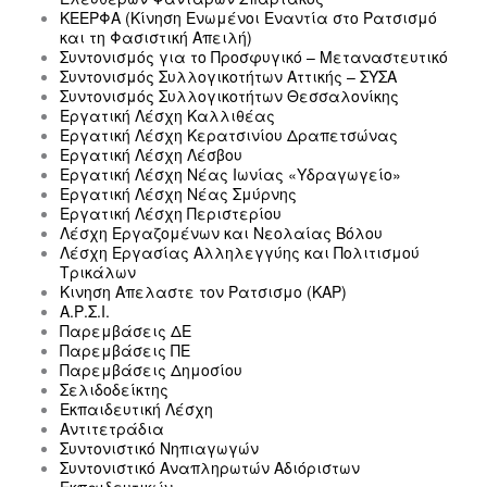
ΚΕΕΡΦΑ (Κίνηση Ενωμένοι Εναντία στο Ρατσισμό
και τη Φασιστική Απειλή)
Συντονισμός για το Προσφυγικό – Μεταναστευτικό
Συντονισμός Συλλογικοτήτων Αττικής – ΣΥΣΑ
Συντονισμός Συλλογικοτήτων Θεσσαλονίκης
Εργατική Λέσχη Καλλιθέας
Εργατική Λέσχη Κερατσινίου Δραπετσώνας
Εργατική Λέσχη Λέσβου
Εργατική Λέσχη Νέας Ιωνίας «Υδραγωγείο»
Εργατική Λέσχη Νέας Σμύρνης
Εργατική Λέσχη Περιστερίου
Λέσχη Εργαζομένων και Νεολαίας Βόλου
Λέσχη Εργασίας Αλληλεγγύης και Πολιτισμού
Τρικάλων
Κινηση Απελαστε τον Ρατσισμο (ΚΑΡ)
Α.Ρ.Σ.Ι.
Παρεμβάσεις ΔΕ
Παρεμβάσεις ΠΕ
Παρεμβάσεις Δημοσίου
Σελιδοδείκτης
Εκπαιδευτική Λέσχη
Αντιτετράδια
Συντονιστικό Νηπιαγωγών
Συντονιστικό Αναπληρωτών Αδιόριστων