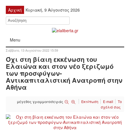
Αρχική
Κυριακή, 9 Αύγουστος 2026
Menu
Σάββατο, 13 Αυγούστου 2022 15:59
ΠΟΛΙΤΙΚΉ
Όχι στη βίαιη εκκένωση του
Ελαιώνα και στον νέο ξεριζωμό
ΚΙΝΗΤΟΠΟΙΉΣΕΙΣ
των προσφύγων-
Αντικαπιταλιστική Ανατροπή στην
ΕΙΔΉΣΕΙΣ
Αθήνα
ΑΝΑΚΟΙΝΏΣΕΙΣ
μέγεθος γραμματοσειράς
Εκτύπωση
E-mail
Το
σχόλιό σας
ΑΝΑΛΎΣΕΙΣ
ΟΙΚΟΝΟΜΊΑ