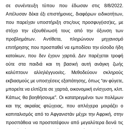
ΕΙΔΉΣΕΙΣ
σε συνέντευξη τύπου που έδωσαν στις 8/8/2022.
Απέλυσαν δέκα έξι επιστήμονες, διαφόρων ειδικοτήτων,
ΑΝΑΚΟΙΝΏΣΕΙΣ
που παρείχαν υποστήριξη στις/ους προσφυγ(ισσ)ες, με
ΝΕΟΛΑΊΑ
στόχο την εξουθένωσή τους από την όξυνση των
προβλημάτων. Αντίθετα, πληρώνουν μηχανισμό
ΑΝΤΙΦΑΣΙΣΤΙΚΌ
επιτήρησης που προσπαθεί να εμποδίσει την είσοδο ήδη
κατοίκων, που δεν έχουν χαρτιά. Δεν παρέχεται τροφή
ΑΝΤΙΡΑΤΣΙΣΤΙΚΌ
ούτε στα παιδιά και τη βασική αυτή ανάγκη ζωής
ΓΥΝΑΙΚΕΊΟ
καλύπτουν αλληλέγγυοι/ες. Μεθοδεύουν σκληρούς
εκβιασμούς με υποσχέσεις εξαπάτησης, όπως “αν φύγετε,
LGBTQIA+
μπορείτε να ελπίζετε σε χαρτιά, οικονομική ενίσχυση, κλπ.
Κάπως θα βοηθήσουμε”. Οι κατατρεγμένοι των πολέμων
ΠΕΡΙΒΆΛΛΟΝ
και της ακραίας φτώχειας, που απλόχερα μοιράζει ο
καπιταλισμός από το Αφγανιστάν μέχρι την Αφρική, στην
ΚΙΝΉΜΑΤΑ ΠΌΛΗΣ
προσπάθεια να προστατέψουν από μεγαλύτερα δεινά τις