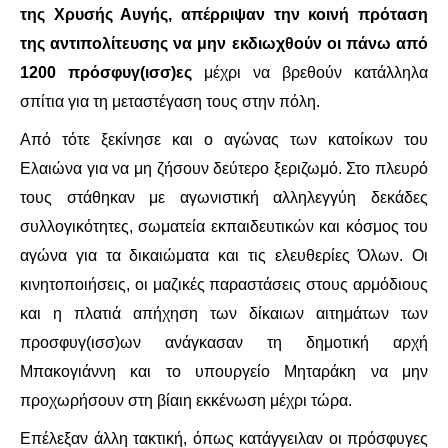
της Χρυσής Αυγής, απέρριψαν την κοινή πρόταση
ΑΦΡΙΚΉ
της αντιπολίτευσης να μην εκδιωχθούν οι πάνω από
1200 πρόσφυγ(ισσ)ες
μέχρι να βρεθούν κατάλληλα
ΕΡΓΑΤΙΚΌ ΚΊΝΗΜΑ
σπίτια για τη μεταστέγαση τους στην πόλη.
Από τότε ξεκίνησε και ο αγώνας των κατοίκων του
ΚΙΝΗΤΟΠΟΙΉΣΕΙΣ
Ελαιώνα για να μη ζήσουν δεύτερο ξεριζωμό. Στο πλευρό
ΕΙΔΉΣΕΙΣ
τους στάθηκαν με αγωνιστική αλληλεγγύη δεκάδες
συλλογικότητες, σωματεία εκπαιδευτικών και κόσμος του
ΑΝΑΚΟΙΝΏΣΕΙΣ
αγώνα για τα δικαιώματα και τις ελευθερίες Όλων. Οι
κινητοποιήσεις, οι μαζικές παραστάσεις στους αρμόδιους
ΑΝΑΛΎΣΕΙΣ
και η πλατιά απήχηση των δίκαιων αιτημάτων των
προσφυγ(ισσ)ων ανάγκασαν τη δημοτική αρχή
ΚΙΝΉΜΑΤΑ
Μπακογιάννη και το υπουργείο Μηταράκη να μην
ΚΙΝΗΤΟΠΟΙΉΣΕΙΣ
προχωρήσουν στη βίαιη εκκένωση μέχρι τώρα.
Επέλεξαν άλλη τακτική, όπως κατάγγειλαν οι πρόσφυγες