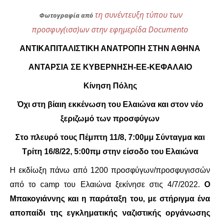
τη συνέντευξη τύπου των
Φωτογραφία από
ΔΙΕΘΝΉ
προσφυγ(ισσ)ων στην εφημερίδα Documento
ΕΙΔΉΣΕΙΣ
ΑΝΤΙΚΑΠΙΤΑΛΙΣΤΙΚΗ ΑΝΑΤΡΟΠΗ ΣΤΗΝ ΑΘΗΝΑ
ΑΝΤΑΡΣΙΑ
ΣΕ ΚΥΒΕΡΝΗΣΗ-ΕΕ-ΚΕΦΑΛΑΙΟ
ΚΌΣΜΟΣ
Κίνηση Πόλης
ΑΝΑΤΟΛΙΚΉ ΕΥΡΏΠΗ / ΒΑΛΚΆΝΙΑ
Όχι στη βίαιη εκκένωση του Ελαιώνα και στον νέο
ΔΥΤΙΚΉ ΕΥΡΏΠΗ
ξεριζωμό των προσφύγων
Στο πλευρό τους Πέμπτη 11/8, 7:00μμ Σύνταγμα και
ΜΈΣΗ ΑΝΑΤΟΛΉ / ΒΌΡΕΙΑ ΑΦΡΙΚΉ
Τρίτη 16/8/22, 5:00πμ στην είσοδο του Ελαιώνα
ΒΌΡΕΙΑ ΑΜΕΡΙΚΉ
Η εκδίωξη πάνω από 1200 προσφύγων/προσφυγισσών
από το camp του Ελαιώνα ξεκίνησε στις 4/7/2022.
Ο
ΛΑΤΙΝΙΚΉ ΑΜΕΡΙΚΉ
Μπακογιάννης και η παράταξη του, με στήριγμα ένα
αποπαίδι της εγκληματικής ναζιστικής οργάνωσης
ΑΣΊΑ / ΩΚΕΑΝΊΑ