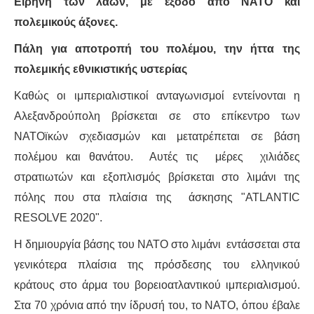
Ειρήνη των λαών, με έξοδο από ΝΑΤΟ και
πολεμικούς άξονες.
ΔΙΕΘΝΉ
Πάλη για αποτροπή του πολέμου, την ήττα της
ΕΙΔΉΣΕΙΣ
πολεμικής εθνικιστικής υστερίας
Καθώς οι ιμπεριαλιστικοί ανταγωνισμοί εντείνονται η
ΚΌΣΜΟΣ
Αλεξανδρούπολη βρίσκεται σε στο επίκεντρο των
ΑΝΑΤΟΛΙΚΉ ΕΥΡΏΠΗ / ΒΑΛΚΆΝΙΑ
ΝΑΤΟϊκών σχεδιασμών και μετατρέπεται σε βάση
πολέμου και θανάτου. Αυτές τις μέρες χιλιάδες
ΔΥΤΙΚΉ ΕΥΡΏΠΗ
στρατιωτών και εξοπλισμός βρίσκεται στο λιμάνι της
πόλης που στα πλαίσια της άσκησης "ATLANTIC
ΜΈΣΗ ΑΝΑΤΟΛΉ / ΒΌΡΕΙΑ ΑΦΡΙΚΉ
RESOLVE 2020".
ΒΌΡΕΙΑ ΑΜΕΡΙΚΉ
Η δημιουργία βάσης του ΝΑΤΟ στο λιμάνι εντάσσεται στα
γενικότερα πλαίσια της πρόσδεσης του ελληνικού
ΛΑΤΙΝΙΚΉ ΑΜΕΡΙΚΉ
κράτους στο άρμα του βορειοατλαντικού ιμπεριαλισμού.
Στα 70 χρόνια από την ίδρυσή του, το ΝΑΤΟ, όπου έβαλε
ΑΣΊΑ / ΩΚΕΑΝΊΑ