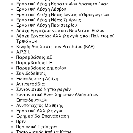
Εργατική Λέσχη Κερατσινίου Δραπετσώνας
Εργατική Λέσχη Λέσβου
Εργατική Λέσχη Νέας Ιωνίας «Υδραγωγείο»
Εργατική Λέσχη Νέας Σμύρνης
Εργατική Λέσχη Περιστερίου
Λέσχη Εργαζομένων και Νεολαίας Βόλου
Λέσχη Εργασίας Αλληλεγγύης και Πολιτισμού
Τρικάλων
Κινηση Απελαστε τον Ρατσισμο (ΚΑΡ)
Α.Ρ.Σ.Ι.
Παρεμβάσεις ΔΕ
Παρεμβάσεις ΠΕ
Παρεμβάσεις Δημοσίου
Σελιδοδείκτης
Εκπαιδευτική Λέσχη
Αντιτετράδια
Συντονιστικό Νηπιαγωγών
Συντονιστικό Αναπληρωτών Αδιόριστων
Εκπαιδευτικών
Ανυπόταχτος Μαθητής
Εργατική Αλληλεγγύη
Εφημερίδα Επανάσταση
Πριν
Περιοδικό Τέσσερα
Σοσιαλισμός Από τα Κάτω