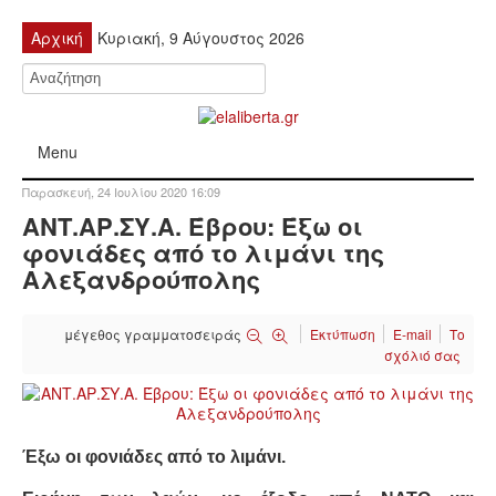
Αρχική
Κυριακή, 9 Αύγουστος 2026
Menu
Παρασκευή, 24 Ιουλίου 2020 16:09
ΠΟΛΙΤΙΚΉ
ΑΝΤ.ΑΡ.ΣΥ.Α. Έβρου: Έξω οι
φονιάδες από το λιμάνι της
ΚΙΝΗΤΟΠΟΙΉΣΕΙΣ
Αλεξανδρούπολης
ΕΙΔΉΣΕΙΣ
μέγεθος γραμματοσειράς
Εκτύπωση
E-mail
Το
σχόλιό σας
ΑΝΑΚΟΙΝΏΣΕΙΣ
ΑΝΑΛΎΣΕΙΣ
Έξω οι φονιάδες από το λιμάνι.
ΟΙΚΟΝΟΜΊΑ