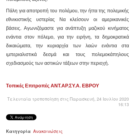
ΙΣΤΟΡΊΑ / ΘΕΩΡΊΑ
Πάλη για αποτροπή του πολέμου, την ήττα της πολεμικής
ΙΣΤΟΡΊΑ
εθνικιστικής υστερίας Να κλείσουν οι αμερικανικές
βάσεις. Αγωνιζόμαστε για ανάπτυξη μαζικού κινήματος
ΘΕΩΡΊΑ
ενάντια στον πόλεμο, για την ειρήνη, τα δημοκρατικά
δικαιώματα, την κυριαρχία των λαών ενάντια στα
ΠΟΛΙΤΙΣΜΌΣ
ιμπεριαλιστικά δεσμά και τους πολεμοκάπηλους
ΛΟΓΟΤΕΧΝΊΑ / ΤΈΧΝΗ
σχεδιασμούς των αστικών τάξεων στην περιοχή.
ΜΟΥΣΙΚΉ
Τοπικές Επιτροπές
ΑΝΤ.ΑΡ.ΣΥ.Α.
ΕΒΡΟΥ
ΚΙΝΗΜΑΤΟΓΡΆΦΟΣ
Τελευταία τροποποίηση στις Παρασκευή, 24 Ιουλίου 2020
16:13
Κατηγορία
Ανακοινώσεις