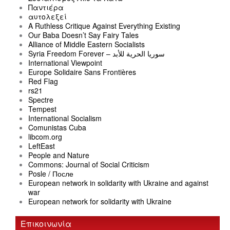
Παντιέρα
αυτολεξεί
A Ruthless Critique Against Everything Existing
Our Baba Doesn’t Say Fairy Tales
Alliance of Middle Eastern Socialists
Syria Freedom Forever – سوريا الحرية للأبد
International Viewpoint
Europe Solidaire Sans Frontières
Red Flag
rs21
Spectre
Tempest
International Socialism
Comunistas Cuba
libcom.org
LeftEast
People and Nature
Commons: Journal of Social Criticism
Posle / После
European network in solidarity with Ukraine and against
war
European network for solidarity with Ukraine
Επικοινωνία