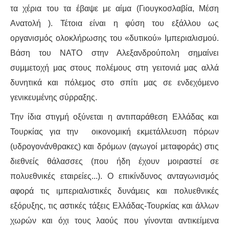
τα χέρια του τα έβαψε με αίμα (Γιουγκοσλαβία, Μέση
ΑΦΡΙΚΉ
Ανατολή ). Τέτοια είναι η φύση του εξάλλου ως
οργανισμός ολοκλήρωσης του «δυτικού» Ιμπεριαλισμού.
ΕΡΓΑΤΙΚΌ ΚΊΝΗΜΑ
Βάση του ΝΑΤΟ στην Αλεξανδρούπολη σημαίνει
συμμετοχή μας στους πολέμους στη γειτονιά μας αλλά
ΚΙΝΗΤΟΠΟΙΉΣΕΙΣ
δυνητικά και πόλεμος στο σπίτι μας σε ενδεχόμενο
γενικευμένης σύρραξης.
ΕΙΔΉΣΕΙΣ
Την ίδια στιγμή οξύνεται η αντιπαράθεση Ελλάδας και
ΑΝΑΚΟΙΝΏΣΕΙΣ
Τουρκίας για την οικονομική εκμετάλλευση πόρων
(υδρογονάνθρακες) και δρόμων (αγωγοί μεταφοράς) στις
ΑΝΑΛΎΣΕΙΣ
διεθνείς θάλασσες (που ήδη έχουν μοιραστεί σε
πολυεθνικές εταιρείες...). Ο επικίνδυνος ανταγωνισμός
ΚΙΝΉΜΑΤΑ
αφορά τις ιμπεριαλιστικές δυνάμεις και πολυεθνικές
ΚΙΝΗΤΟΠΟΙΉΣΕΙΣ
εξόρυξης, τις αστικές τάξεις Ελλάδας-Τουρκίας και άλλων
χωρών και όχι τους λαούς που γίνονται αντικείμενα