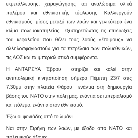
ΕΙΔΉΣΕΙΣ
εκμετάλλευσης, χειραγώγησης και αναλώσιμα υλικά
πολέμου και εθνικιστικής τύφλωσης. Kαλλιεργούν
ΑΝΑΚΟΙΝΏΣΕΙΣ
εθνικισμούς, μίσος μεταξύ των λαών και γενικότερα ένα
ΝΕΟΛΑΊΑ
κλίμα πολεμοκαπηλείας εξυπηρετώντας τις επιδιώξεις
του κεφαλαίου που θέλει τους λαούς «έτοιμους» να
ΑΝΤΙΦΑΣΙΣΤΙΚΌ
αλληλοσφαγιαστούν για τα πετρέλαια των πολυεθνικών,
τις ΑΟΖ και τα ιμπεριαλιστικά συμφέροντα.
ΑΝΤΙΡΑΤΣΙΣΤΙΚΌ
Η ΑΝΤΑΡΣΥΑ Έβρου στηρίζει και καλεί στην
ΓΥΝΑΙΚΕΊΟ
αντιπολεμική κινητοποίηση σήμερα Πέμπτη 23/7 στις
7.30μμ στην πλατεία Φάρου ενάντια στη δημιουργία
LGBTQIA+
βάσης του ΝΑΤΟ στην πόλη μας, ενάντια σε ιμπεριαλισμό
και πόλεμο, ενάντια στον εθνικισμό.
ΠΕΡΙΒΆΛΛΟΝ
Έξω οι φονιάδες από το λιμάνι.
ΚΙΝΉΜΑΤΑ ΠΌΛΗΣ
Ναι στην Ειρήνη των λαών, με έξοδο από ΝΑΤΟ και
πολεμικούς άξονες.