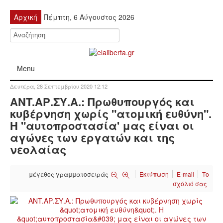
Αρχική
Πέμπτη, 6 Αύγουστος 2026
Menu
Δευτέρα, 28 Σεπτεμβρίου 2020 12:12
ΠΟΛΙΤΙΚΉ
ANT.ΑΡ.ΣΥ.Α.: Πρωθυπουργός και
κυβέρνηση χωρίς "ατομική ευθύνη".
ΚΙΝΗΤΟΠΟΙΉΣΕΙΣ
Η "αυτοπροστασία' μας είναι οι
αγώνες των εργατών και της
ΕΙΔΉΣΕΙΣ
νεολαίας
ΑΝΑΚΟΙΝΏΣΕΙΣ
μέγεθος γραμματοσειράς
Εκτύπωση
E-mail
Το
σχόλιό σας
ΑΝΑΛΎΣΕΙΣ
ΟΙΚΟΝΟΜΊΑ