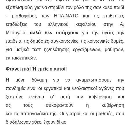
ΙΣΤΟΡΊΑ / ΘΕΩΡΊΑ
εξοπλισμούς, για να στηρίξει τον ρόλο της σαν καλό παιδί
ΙΣΤΟΡΊΑ
- μισθοφόρος των ΗΠΑ-ΝΑΤΟ και τις επιθετικές
επιδιώξεις του ελληνικού κεφαλαίου στην Α.
ΘΕΩΡΊΑ
Μεσόγειο,
αλλά δεν υπάρχουν
για την υγεία, την
παιδεία, τις δημόσιες συγκοινωνίες, τις κοινωνικές δομές,
ΠΟΛΙΤΙΣΜΌΣ
για μαζικά τεστ ιχνηλάτησης εργαζόμενων, μαθητών,
εκπαιδευτικών.
ΛΟΓΟΤΕΧΝΊΑ / ΤΈΧΝΗ
Φτάνει πιά! Ή εμείς ή αυτοί!
ΜΟΥΣΙΚΉ
Η μόνη δύναμη για να αντιμετωπίσουμε την
πανδημία είναι οι εργατικοί και νεολαϊστικοί αγώνες που
ΚΙΝΗΜΑΤΟΓΡΆΦΟΣ
ξεσπάνε ενάντια σ' αυτή την κυβέρνηση και
ας τους συκοφαντούν η κυβέρνηση
και τα παπαγαλάκια της. Οι γιατροί και οι μαθητές, που
διαδήλωναν χθες, έχουν δίκιο.