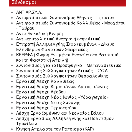
Σύνδεσμοι
ΑΝΤ.ΑΡ.ΣΥ.Α.
Αντιφασιστικός Συντονισμός Αθήνας – Πειραιά
Αντιφασιστικός Συντονισμός Καλλιθέας - Μοσχάτου
- Ταύρου
Αντιεθνικιστική Κίνηση
Αντικαπιταλιστική Ανατροπή στην Αττική
Επιτροπή Αλληλεγγύης Στρατευμένων - Δίκτυο
Ελεύθερων Φαντάρων Σπάρτακος
ΚΕΕΡΦΑ (Κίνηση Ενωμένοι Εναντία στο Ρατσισμό
και τη Φασιστική Απειλή)
Συντονισμός για το Προσφυγικό – Μεταναστευτικό
Συντονισμός Συλλογικοτήτων Αττικής – ΣΥΣΑ
Συντονισμός Συλλογικοτήτων Θεσσαλονίκης
Εργατική Λέσχη Καλλιθέας
Εργατική Λέσχη Κερατσινίου Δραπετσώνας
Εργατική Λέσχη Λέσβου
Εργατική Λέσχη Νέας Ιωνίας «Υδραγωγείο»
Εργατική Λέσχη Νέας Σμύρνης
Εργατική Λέσχη Περιστερίου
Λέσχη Εργαζομένων και Νεολαίας Βόλου
Λέσχη Εργασίας Αλληλεγγύης και Πολιτισμού
Τρικάλων
Κινηση Απελαστε τον Ρατσισμο (ΚΑΡ)