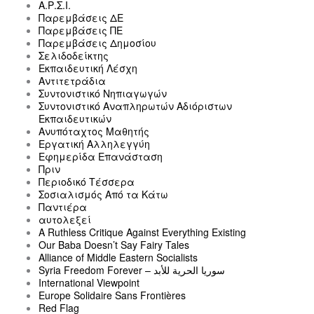
Α.Ρ.Σ.Ι.
Παρεμβάσεις ΔΕ
Παρεμβάσεις ΠΕ
Παρεμβάσεις Δημοσίου
Σελιδοδείκτης
Εκπαιδευτική Λέσχη
Αντιτετράδια
Συντονιστικό Νηπιαγωγών
Συντονιστικό Αναπληρωτών Αδιόριστων
Εκπαιδευτικών
Ανυπόταχτος Μαθητής
Εργατική Αλληλεγγύη
Εφημερίδα Επανάσταση
Πριν
Περιοδικό Τέσσερα
Σοσιαλισμός Από τα Κάτω
Παντιέρα
αυτολεξεί
A Ruthless Critique Against Everything Existing
Our Baba Doesn’t Say Fairy Tales
Alliance of Middle Eastern Socialists
Syria Freedom Forever – سوريا الحرية للأبد
International Viewpoint
Europe Solidaire Sans Frontières
Red Flag