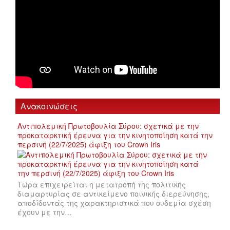
Ανακοινώσεις
Αντιπολεμική Πρωτοβουλία Σύρου: σχετικά με την
προκαταρκτική έρευνα για την κινητοποίηση κατά την
περσινή (22/7/2025) άφιξη του Crown Iris
Τώρα επιχειρείται η μετατροπή της πολιτικής
διαμαρτυρίας σε αντικείμενο ποινικής διερεύνησης,
αποδίδοντάς της χαρακτηριστικά που ουδεμία σχέση
έχουν με την…