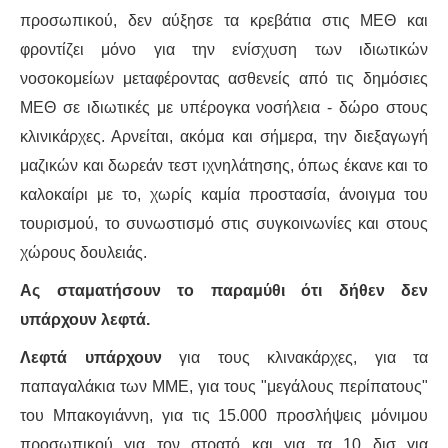
ΕΙΔΉΣΕΙΣ
προσωπικού, δεν αύξησε τα κρεβάτια στις ΜΕΘ και
ΑΝΑΚΟΙΝΏΣΕΙΣ
φροντίζει μόνο για την ενίσχυση των ιδιωτικών
νοσοκομείων μεταφέροντας ασθενείς από τις δημόσιες
ΝΕΟΛΑΊΑ
ΜΕΘ σε ιδιωτικές με υπέρογκα νοσήλεια - δώρο στους
κλινικάρχες. Αρνείται, ακόμα και σήμερα, την διεξαγωγή
ΑΝΤΙΦΑΣΙΣΤΙΚΌ
μαζικών και δωρεάν τεστ ιχνηλάτησης, όπως έκανε και το
καλοκαίρι με το, χωρίς καμία προστασία, άνοιγμα του
ΑΝΤΙΡΑΤΣΙΣΤΙΚΌ
τουρισμού, το συνωστισμό στις συγκοινωνίες και στους
ΓΥΝΑΙΚΕΊΟ
χώρους δουλειάς.
Ας σταματήσουν το παραμύθι ότι δήθεν δεν
LGBTQIA+
υπάρχουν λεφτά.
ΠΕΡΙΒΆΛΛΟΝ
Λεφτά υπάρχουν
για τους κλινακάρχες, για τα
παπαγαλάκια των ΜΜΕ, για τους "μεγάλους περίπατους"
ΚΙΝΉΜΑΤΑ ΠΌΛΗΣ
του Μπακογιάννη, για τις 15.000 προσλήψεις μόνιμου
προσωπικού για τον στρατό και για τα 10 δισ για