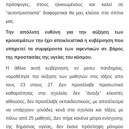
πρόσφυγες, στους ηλικιωμένους και καλεί σε
ΑΦΡΙΚΉ
"αυτοπροστασία" διαφορετικά θα μας κλείσει στα σπίτια
μας.
ΕΡΓΑΤΙΚΌ ΚΊΝΗΜΑ
Την απόλυτη ευθύνη για την αύξηση των
κρουσμάτων την έχει αποκλειστικά η κυβέρνηση που
ΚΙΝΗΤΟΠΟΙΉΣΕΙΣ
υπηρετεί τα συμφέροντα των αφεντικών σε βάρος
ΕΙΔΉΣΕΙΣ
της προστασίας της υγείας του κόσμου.
Η άθλια αυτή κυβέρνηση, εν μεσω πανδημίας,
ΑΝΑΚΟΙΝΏΣΕΙΣ
νομοθέτησε την αύξηση των μαθητών στις τάξεις απο
τους 23 στους 27. Δεν προσέλαβε προσωπικό
ΑΝΑΛΎΣΕΙΣ
καθαριότητας στα σχολεία, δεν "άνοιξε" κλειστές
ΚΙΝΉΜΑΤΑ
αίθουσες, δεν προσέλαβε εκπαιδευτικούς, με αποτέλεσμα
να υπάρχουν χιλιάδες κενά στα σχολεία και τάξεις με
ΚΙΝΗΤΟΠΟΙΉΣΕΙΣ
πάνω από 25 μαθητές. Δεν πήρε κανένα μέτρο ενίσχυσης
της δημόσιας υγείας, δεν έκανε πρόσληψη μόνιμου