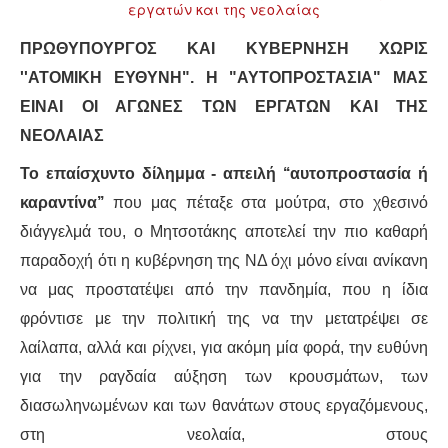
ΔΙΕΘΝΉ
ΠΡΩΘΥΠΟΥΡΓΟΣ ΚΑΙ ΚΥΒΕΡΝΗΣΗ ΧΩΡΙΣ
''ΑΤΟΜΙΚΗ ΕΥΘΥΝΗ". Η "ΑΥΤΟΠΡΟΣΤΑΣΙΑ" ΜΑΣ
ΕΙΔΉΣΕΙΣ
ΕΙΝΑΙ ΟΙ ΑΓΩΝΕΣ ΤΩΝ ΕΡΓΑΤΩΝ ΚΑΙ ΤΗΣ
ΝΕΟΛΑΙΑΣ
ΚΌΣΜΟΣ
Το επαίσχυντο δίλημμα - απειλή ‘‘αυτοπροστασία ή
ΑΝΑΤΟΛΙΚΉ ΕΥΡΏΠΗ / ΒΑΛΚΆΝΙΑ
καραντίνα’’
που μας πέταξε στα μούτρα, στο χθεσινό
διάγγελμά του, ο Μητσοτάκης αποτελεί την πιο καθαρή
ΔΥΤΙΚΉ ΕΥΡΏΠΗ
παραδοχή ότι η κυβέρνηση της ΝΔ όχι μόνο είναι ανίκανη
να μας προστατέψει από την πανδημία, που η ίδια
ΜΈΣΗ ΑΝΑΤΟΛΉ / ΒΌΡΕΙΑ ΑΦΡΙΚΉ
φρόντισε με την πολιτική της να την μετατρέψει σε
ΒΌΡΕΙΑ ΑΜΕΡΙΚΉ
λαίλαπα, αλλά και ρίχνει, για ακόμη μία φορά, την ευθύνη
για την ραγδαία αύξηση των κρουσμάτων, των
ΛΑΤΙΝΙΚΉ ΑΜΕΡΙΚΉ
διασωληνωμένων και των θανάτων στους εργαζόμενους,
στη νεολαία, στους
ΑΣΊΑ / ΩΚΕΑΝΊΑ