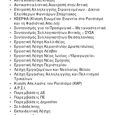
Αντιεθνικιστική Κίνηση
Αντικαπιταλιστική Ανατροπή στην Αττική
Επιτροπή Αλληλεγγύης Στρατευμένων - Δίκτυο
Ελεύθερων Φαντάρων Σπάρτακος
ΚΕΕΡΦΑ (Κίνηση Ενωμένοι Εναντία στο Ρατσισμό
και τη Φασιστική Απειλή)
Συντονισμός για το Προσφυγικό – Μεταναστευτικό
Συντονισμός Συλλογικοτήτων Αττικής – ΣΥΣΑ
Συντονισμός Συλλογικοτήτων Θεσσαλονίκης
Εργατική Λέσχη Καλλιθέας
Εργατική Λέσχη Κερατσινίου Δραπετσώνας
Εργατική Λέσχη Λέσβου
Εργατική Λέσχη Νέας Ιωνίας «Υδραγωγείο»
Εργατική Λέσχη Νέας Σμύρνης
Εργατική Λέσχη Περιστερίου
Λέσχη Εργαζομένων και Νεολαίας Βόλου
Λέσχη Εργασίας Αλληλεγγύης και Πολιτισμού
Τρικάλων
Κινηση Απελαστε τον Ρατσισμο (ΚΑΡ)
Α.Ρ.Σ.Ι.
Παρεμβάσεις ΔΕ
Παρεμβάσεις ΠΕ
Παρεμβάσεις Δημοσίου
Σελιδοδείκτης
Εκπαιδευτική Λέσχη