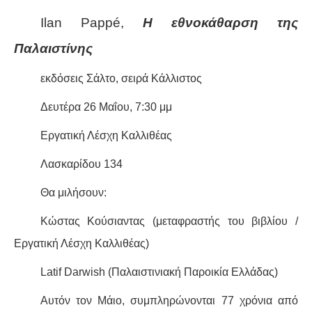
Ilan Pappé,
Η εθνοκάθαρση της
ΔΙΕΘΝΉ
Παλαιστίνης
ΕΙΔΉΣΕΙΣ
εκδόσεις Σάλτο, σειρά Κάλλιστος
ΚΌΣΜΟΣ
Δευτέρα 26 Μαΐου, 7:30 μμ
ΑΝΑΤΟΛΙΚΉ ΕΥΡΏΠΗ / ΒΑΛΚΆΝΙΑ
Εργατική Λέσχη Καλλιθέας
Λασκαρίδου 134
ΔΥΤΙΚΉ ΕΥΡΏΠΗ
Θα μιλήσουν:
ΜΈΣΗ ΑΝΑΤΟΛΉ / ΒΌΡΕΙΑ ΑΦΡΙΚΉ
Κώστας Κούσιαντας (μεταφραστής του βιβλίου /
ΒΌΡΕΙΑ ΑΜΕΡΙΚΉ
Εργατική Λέσχη Καλλιθέας)
Latif
Darwish
ΛΑΤΙΝΙΚΉ ΑΜΕΡΙΚΉ
(Παλαιστινιακή Παροικία Ελλάδας)
Αυτόν τον Μάιο, συμπληρώνονται 77 χρόνια από
ΑΣΊΑ / ΩΚΕΑΝΊΑ