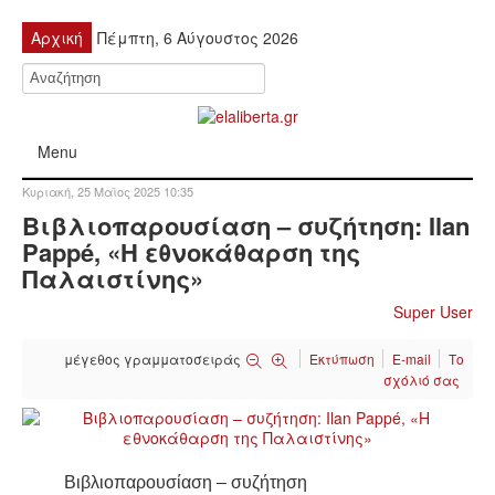
Αρχική
Πέμπτη, 6 Αύγουστος 2026
Menu
Κυριακή, 25 Μαϊος 2025 10:35
ΠΟΛΙΤΙΚΉ
Βιβλιοπαρουσίαση – συζήτηση: Ilan
Pappé, «Η εθνοκάθαρση της
ΚΙΝΗΤΟΠΟΙΉΣΕΙΣ
Παλαιστίνης»
Super User
ΕΙΔΉΣΕΙΣ
μέγεθος γραμματοσειράς
Εκτύπωση
E-mail
Το
ΑΝΑΚΟΙΝΏΣΕΙΣ
σχόλιό σας
ΑΝΑΛΎΣΕΙΣ
ΟΙΚΟΝΟΜΊΑ
Βιβλιοπαρουσίαση – συζήτηση