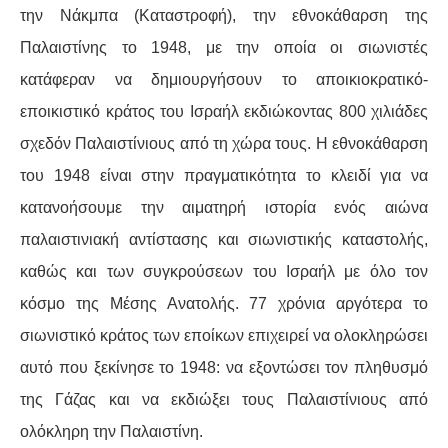
την Νάκμπα (Καταστροφή), την εθνοκάθαρση της
ΑΦΡΙΚΉ
Παλαιστίνης το 1948, με την οποία οι σιωνιστές
κατάφεραν να δημιουργήσουν το αποικιοκρατικό-
ΕΡΓΑΤΙΚΌ ΚΊΝΗΜΑ
εποικιστικό κράτος του Ισραήλ εκδιώκοντας 800 χιλιάδες
σχεδόν Παλαιστίνιους από τη χώρα τους. Η εθνοκάθαρση
ΚΙΝΗΤΟΠΟΙΉΣΕΙΣ
του 1948 είναι στην πραγματικότητα το κλειδί για να
ΕΙΔΉΣΕΙΣ
κατανοήσουμε την αιματηρή ιστορία ενός αιώνα
παλαιστινιακή αντίστασης και σιωνιστικής καταστολής,
ΑΝΑΚΟΙΝΏΣΕΙΣ
καθώς και των συγκρούσεων του Ισραήλ με όλο τον
ΑΝΑΛΎΣΕΙΣ
κόσμο της Μέσης Ανατολής. 77 χρόνια αργότερα το
σιωνιστικό κράτος των εποίκων επιχειρεί να ολοκληρώσει
ΚΙΝΉΜΑΤΑ
αυτό που ξεκίνησε το 1948: να εξοντώσει τον πληθυσμό
ΚΙΝΗΤΟΠΟΙΉΣΕΙΣ
της Γάζας και να εκδιώξει τους Παλαιστίνιους από
ολόκληρη την Παλαιστίνη.