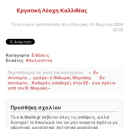
ΙΣΤΟΡΊΑ / ΘΕΩΡΊΑ
Εργατική Λέσχη Καλλιθέας
ΙΣΤΟΡΊΑ
Τελευταία τροποποίηση στις Κυριακή, 01 Μαρτίου 2026
22:32
ΘΕΩΡΊΑ
ΠΟΛΙΤΙΣΜΌΣ
Κατηγορία
Ειδήσεις
ΛΟΓΟΤΕΧΝΊΑ / ΤΈΧΝΗ
Ετικέτες
παλαιστινη
Περισσότερα σε αυτή την κατηγορία:
« Εν
ΜΟΥΣΙΚΉ
συντομία.... γράφει ο Θόδωρος Μαράκης
Εν
συντομία... Καθαρές αποδοχές στην ΕΕ - ένα σχόλιο
από τον Θ. Μαράκη »
ΚΙΝΗΜΑΤΟΓΡΆΦΟΣ
Προσθήκη σχολίου
Το e la libertà.gr σέβεται όλες τις απόψεις, αλλά
διατηρεί το δικαίωμά του να μην αναρτά σχόλια με
υβριστικό, ρατσιστικό, σεξιστικό φασιστικό