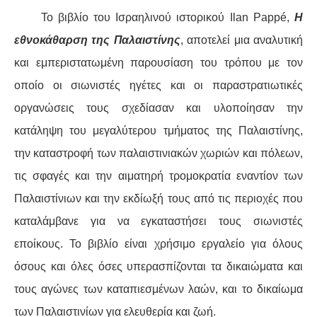
ΕΙΔΉΣΕΙΣ
Το βιβλίο του Ισραηλινού ιστορικού Ilan Pappé,
Η
ΑΝΑΚΟΙΝΏΣΕΙΣ
εθνοκάθαρση της Παλαιστίνης
, αποτελεί μια αναλυτική
και εμπεριστατωμένη παρουσίαση του τρόπου με τον
ΝΕΟΛΑΊΑ
οποίο οι σιωνιστές ηγέτες και οι παραστρατιωτικές
ΑΝΤΙΦΑΣΙΣΤΙΚΌ
οργανώσεις τους σχεδίασαν και υλοποίησαν την
κατάληψη του μεγαλύτερου τμήματος της Παλαιστίνης,
ΑΝΤΙΡΑΤΣΙΣΤΙΚΌ
την καταστροφή των παλαιστινιακών χωριών και πόλεων,
τις σφαγές και την αιματηρή τρομοκρατία εναντίον των
ΓΥΝΑΙΚΕΊΟ
Παλαιστίνιων και την εκδίωξή τους από τις περιοχές που
LGBTQIA+
καταλάμβανε για να εγκαταστήσει τους σιωνιστές
εποίκους. Το βιβλίο είναι χρήσιμο εργαλείο για όλους
ΠΕΡΙΒΆΛΛΟΝ
όσους και όλες όσες υπερασπίζονται τα δικαιώματα και
ΚΙΝΉΜΑΤΑ ΠΌΛΗΣ
τους αγώνες των καταπιεσμένων λαών, και το δικαίωμα
των Παλαιστινίων για ελευθερία και ζωή.