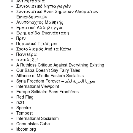
Αντιτετράδια
Συντονιστικό Νηπιαγωγών
Συντονιστικό Αναπληρωτών Αδιόριστων
Εκπαιδευτικών
Ανυπόταχτος Μαθητής
Εργατική Αλληλεγγύη
Εφημερίδα Επανάσταση
Πριν
Περιοδικό Τέσσερα
Σοσιαλισμός Από τα Κάτω
Παντιέρα
αυτολεξεί
A Ruthless Critique Against Everything Existing
Our Baba Doesn’t Say Fairy Tales
Alliance of Middle Eastern Socialists
Syria Freedom Forever – سوريا الحرية للأبد
International Viewpoint
Europe Solidaire Sans Frontières
Red Flag
rs21
Spectre
Tempest
International Socialism
Comunistas Cuba
libcom.org