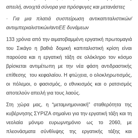
απειλή, ανοιχτά σύνορα για πρόσφυγες και μετανάστες
ΑΦΡΙΚΉ
·
Για μια πλατιά συσπείρωση αντικαπιταλιστικών/
αντιιμπεριαλιστικών/αντιΕΕ δυνάμεων
ΕΡΓΑΤΙΚΌ ΚΊΝΗΜΑ
133 χρόνια από την αιματοβαμμένη εργατική πρωτομαγιά
ΚΙΝΗΤΟΠΟΙΉΣΕΙΣ
του Σικάγο η βαθιά δομική καπιταλιστική κρίση είναι
παρούσα και η εργατική τάξη σε ολόκληρο τον κόσμο
ΕΙΔΉΣΕΙΣ
βρίσκεται αντιμέτωπη με την νέα φάση αντιδραστικής
επίθεσης του κεφαλαίου. Η φτώχεια, ο ολοκληρωτισμός,
ΑΝΑΚΟΙΝΏΣΕΙΣ
οι πόλεμοι, ο φασισμός, ο εθνικισμός και ο ρατσισμός
ΑΝΑΛΎΣΕΙΣ
αποτελούν απειλή για τους λαούς.
Στη χώρα μας, η “μεταμνημονιακή” σταθερότητα της
ΚΙΝΉΜΑΤΑ
κυβέρνησης ΣΥΡΙΖΑ σημαίνει για την εργατική τάξη και τη
ΚΙΝΗΤΟΠΟΙΉΣΕΙΣ
νεολαία μόνιμο ευρωμνημόνιο ως το 2060, με
πλεονάσματα σύνθλιψης της εργατικής τάξης και