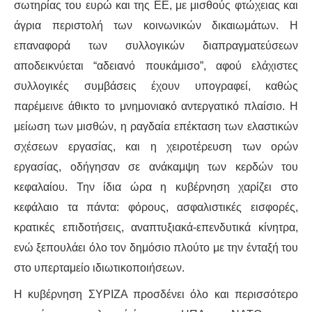
ΕΙΔΉΣΕΙΣ
σωτηρίας του ευρώ και της ΕΕ, με μισθούς φτώχειας και
άγρια περιστολή των κοινωνικών δικαιωμάτων. Η
ΑΝΑΚΟΙΝΏΣΕΙΣ
επαναφορά των συλλογικών διαπραγματεύσεων
αποδεικνύεται “αδειανό πουκάμισο”, αφού ελάχιστες
ΝΕΟΛΑΊΑ
συλλογικές συμβάσεις έχουν υπογραφεί, καθώς
ΑΝΤΙΦΑΣΙΣΤΙΚΌ
παρέμεινε άθικτο το μνημονιακό αντεργατικό πλαίσιο. Η
μείωση των μισθών, η ραγδαία επέκταση των ελαστικών
ΑΝΤΙΡΑΤΣΙΣΤΙΚΌ
σχέσεων εργασίας, και η χειροτέρευση των ορών
εργασίας, οδήγησαν σε ανάκαμψη των κερδών του
ΓΥΝΑΙΚΕΊΟ
κεφαλαίου. Την ίδια ώρα η κυβέρνηση χαρίζει στο
κεφάλαιο τα πάντα: φόρους, ασφαλιστικές εισφορές,
LGBTQIA+
κρατικές επιδοτήσεις, αναπτυξιακά-επενδυτικά κίνητρα,
ΠΕΡΙΒΆΛΛΟΝ
ενώ ξεπουλάει όλο τον δημόσιο πλούτο με την ένταξή του
στο υπερταμείο ιδιωτικοποιήσεων.
ΚΙΝΉΜΑΤΑ ΠΌΛΗΣ
Η κυβέρνηση ΣΥΡΙΖΑ προσδένει όλο και περισσότερο