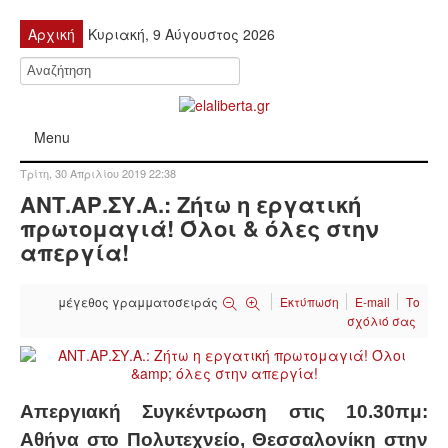
Αρχική
Κυριακή, 9 Αύγουστος 2026
Menu
Τρίτη, 30 Απριλίου 2019 22:38
ΠΟΛΙΤΙΚΉ
ΑΝΤ.ΑΡ.ΣΥ.Α.: Ζήτω η εργατική
πρωτομαγιά! Όλοι & όλες στην
ΚΙΝΗΤΟΠΟΙΉΣΕΙΣ
απεργία!
ΕΙΔΉΣΕΙΣ
μέγεθος γραμματοσειράς
Εκτύπωση
E-mail
Το
σχόλιό σας
ΑΝΑΚΟΙΝΏΣΕΙΣ
ΑΝΑΛΎΣΕΙΣ
Απεργιακή Συγκέντρωση στις 10.30πμ:
ΟΙΚΟΝΟΜΊΑ
Αθήνα στο Πολυτεχνείο, Θεσσαλονίκη στην