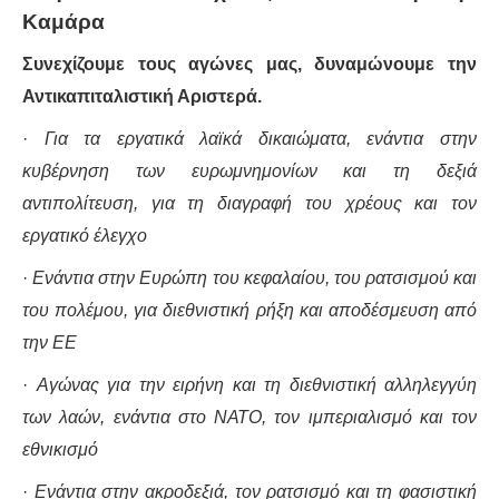
Καμάρα
ΔΙΕΘΝΉ
Συνεχίζουμε τους αγώνες μας, δυναμώνουμε την
Αντικαπιταλιστική Αριστερά.
ΕΙΔΉΣΕΙΣ
·
Για τα εργατικά λαϊκά δικαιώματα, ενάντια στην
ΚΌΣΜΟΣ
κυβέρνηση των ευρωμνημονίων και τη δεξιά
αντιπολίτευση, για τη διαγραφή του χρέους και τον
ΑΝΑΤΟΛΙΚΉ ΕΥΡΏΠΗ / ΒΑΛΚΆΝΙΑ
εργατικό έλεγχο
ΔΥΤΙΚΉ ΕΥΡΏΠΗ
·
Ενάντια στην Ευρώπη του κεφαλαίου, του ρατσισμού και
του πολέμου, για διεθνιστική ρήξη και αποδέσμευση από
ΜΈΣΗ ΑΝΑΤΟΛΉ / ΒΌΡΕΙΑ ΑΦΡΙΚΉ
την ΕΕ
ΒΌΡΕΙΑ ΑΜΕΡΙΚΉ
·
Αγώνας για την ειρήνη και τη διεθνιστική αλληλεγγύη
των λαών, ενάντια στο ΝΑΤΟ, τον ιμπεριαλισμό και τον
ΛΑΤΙΝΙΚΉ ΑΜΕΡΙΚΉ
εθνικισμό
ΑΣΊΑ / ΩΚΕΑΝΊΑ
·
Ενάντια στην ακροδεξιά, τον ρατσισμό και τη φασιστική