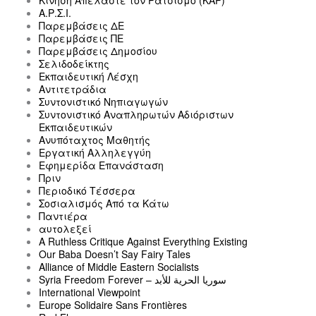
Κινηση Απελαστε τον Ρατσισμο (ΚΑΡ)
Α.Ρ.Σ.Ι.
Παρεμβάσεις ΔΕ
Παρεμβάσεις ΠΕ
Παρεμβάσεις Δημοσίου
Σελιδοδείκτης
Εκπαιδευτική Λέσχη
Αντιτετράδια
Συντονιστικό Νηπιαγωγών
Συντονιστικό Αναπληρωτών Αδιόριστων
Εκπαιδευτικών
Ανυπόταχτος Μαθητής
Εργατική Αλληλεγγύη
Εφημερίδα Επανάσταση
Πριν
Περιοδικό Τέσσερα
Σοσιαλισμός Από τα Κάτω
Παντιέρα
αυτολεξεί
A Ruthless Critique Against Everything Existing
Our Baba Doesn’t Say Fairy Tales
Alliance of Middle Eastern Socialists
Syria Freedom Forever – سوريا الحرية للأبد
International Viewpoint
Europe Solidaire Sans Frontières