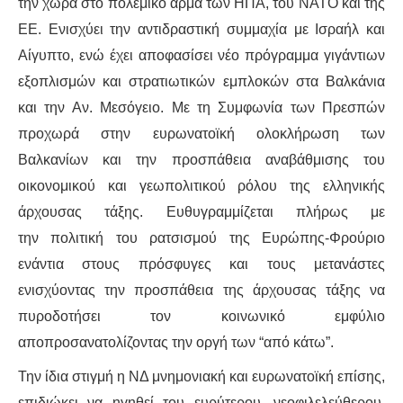
ΙΣΤΟΡΊΑ / ΘΕΩΡΊΑ
την χώρα στο πολεμικό άρμα των ΗΠΑ, του ΝΑΤΟ και της
ΕΕ. Ενισχύει την αντιδραστική συμμαχία με Ισραήλ και
ΙΣΤΟΡΊΑ
Αίγυπτο, ενώ έχει αποφασίσει νέο πρόγραμμα γιγάντιων
εξοπλισμών και στρατιωτικών εμπλοκών στα Βαλκάνια
ΘΕΩΡΊΑ
και την Αν. Μεσόγειο. Με τη Συμφωνία των Πρεσπών
προχωρά στην ευρωνατοϊκή ολοκλήρωση των
ΠΟΛΙΤΙΣΜΌΣ
Βαλκανίων και την προσπάθεια αναβάθμισης του
ΛΟΓΟΤΕΧΝΊΑ / ΤΈΧΝΗ
οικονομικού και γεωπολιτικού ρόλου της ελληνικής
άρχουσας τάξης. Ευθυγραμμίζεται πλήρως με
ΜΟΥΣΙΚΉ
την πολιτική του ρατσισμού της Ευρώπης-Φρούριο
ενάντια στους πρόσφυγες και τους μετανάστες
ΚΙΝΗΜΑΤΟΓΡΆΦΟΣ
ενισχύοντας την προσπάθεια της άρχουσας τάξης να
πυροδοτήσει τον κοινωνικό εμφύλιο
αποπροσανατολίζοντας την οργή των “από κάτω”.
Την ίδια στιγμή η ΝΔ μνημονιακή και ευρωνατοϊκή επίσης,
επιδιώκει να ηγηθεί του ευρύτερου, νεοφιλελεύθερου,