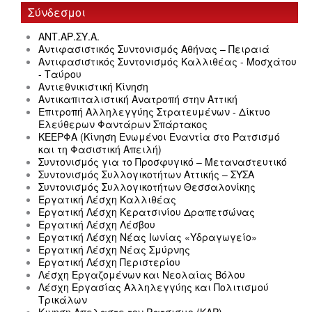
Σύνδεσμοι
ΑΝΤ.ΑΡ.ΣΥ.Α.
Αντιφασιστικός Συντονισμός Αθήνας – Πειραιά
Αντιφασιστικός Συντονισμός Καλλιθέας - Μοσχάτου
- Ταύρου
Αντιεθνικιστική Κίνηση
Αντικαπιταλιστική Ανατροπή στην Αττική
Επιτροπή Αλληλεγγύης Στρατευμένων - Δίκτυο
Ελεύθερων Φαντάρων Σπάρτακος
ΚΕΕΡΦΑ (Κίνηση Ενωμένοι Εναντία στο Ρατσισμό
και τη Φασιστική Απειλή)
Συντονισμός για το Προσφυγικό – Μεταναστευτικό
Συντονισμός Συλλογικοτήτων Αττικής – ΣΥΣΑ
Συντονισμός Συλλογικοτήτων Θεσσαλονίκης
Εργατική Λέσχη Καλλιθέας
Εργατική Λέσχη Κερατσινίου Δραπετσώνας
Εργατική Λέσχη Λέσβου
Εργατική Λέσχη Νέας Ιωνίας «Υδραγωγείο»
Εργατική Λέσχη Νέας Σμύρνης
Εργατική Λέσχη Περιστερίου
Λέσχη Εργαζομένων και Νεολαίας Βόλου
Λέσχη Εργασίας Αλληλεγγύης και Πολιτισμού
Τρικάλων