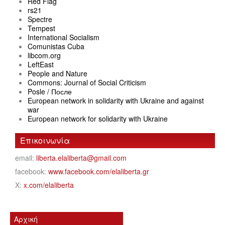
Red Flag
rs21
Spectre
Tempest
International Socialism
Comunistas Cuba
libcom.org
LeftEast
People and Nature
Commons: Journal of Social Criticism
Posle / После
European network in solidarity with Ukraine and against
war
European network for solidarity with Ukraine
Επικοινωνία
email:
liberta.elaliberta@gmail.com
facebook:
www.facebook.com/elaliberta.gr
X:
x.com/elaliberta
Αρχική