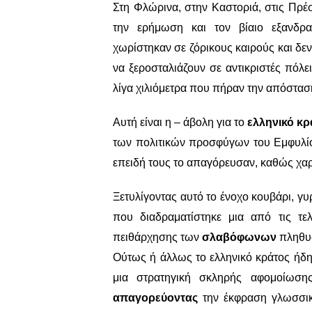
Στη Φλώρινα, στην Καστοριά, στις Πρ
την ερήμωση και τον βίαιο εξανδρα
χωρίστηκαν σε ζόρικους καιρούς και δε
να ξεροσταλιάζουν σε αντικριστές πόλ
λίγα χιλιόμετρα που πήραν την απόστασ
Αυτή είναι η – άβολη για το
ελληνικό κρ
των πολιτικών προσφύγων του Εμφυλίου
επειδή τους το απαγόρευσαν, καθώς χα
Ξετυλίγοντας αυτό το ένοχο κουβάρι, γυ
που διαδραματίστηκε μια από τις τε
πειθάρχησης των
σλαβόφωνων
πληθυσ
Ούτως ή άλλως το ελληνικό κράτος ήδη α
μια στρατηγική σκληρής αφομοίωση
απαγορεύοντας
την έκφραση γλωσσικώ