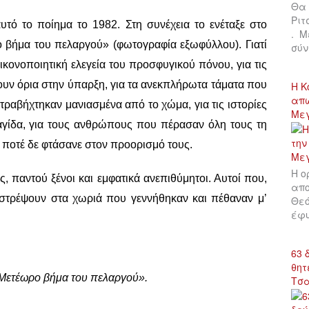
Θα 
Ριτ
τό το ποίημα το 1982. Στη συνέχεια το ενέταξε στο
. Μ
ρο βήμα του πελαργού» (φωτογραφία εξωφύλλου). Γιατί
σύν
εικονοποιητική ελεγεία του προσφυγικού πόνου, για τις
ουν όρια στην ύπαρξη, για τα ανεκπλήρωτα τάματα που
Η Κ
απώ
 τραβήχτηκαν μανιασμένα από το χώμα, για τις ιστορίες
Με
γίδα, για τους ανθρώπους που πέρασαν όλη τους τη
 ποτέ δε φτάσανε στον προορισμό τους.
Η ο
, παντού ξένοι και εμφατικά ανεπιθύμητοι. Αυτοί που,
απο
ιστρέψουν στα χωριά που γεννήθηκαν και πέθαναν μ’
Θεό
έφυ
63 
θητ
Μετέωρο βήμα του πελαργού».
Τσ