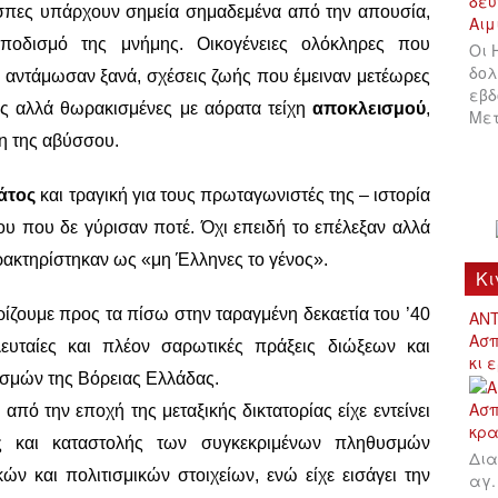
έσπες υπάρχουν σημεία σημαδεμένα από την απουσία,
ποδισμό της μνήμης. Οικογένειες ολόκληρες που
Οι 
δολ
ν αντάμωσαν ξανά, σχέσεις ζωής που έμειναν μετέωρες
εβδ
εις αλλά θωρακισμένες με αόρατα τείχη
αποκλεισμού
,
Μετ
η της αβύσσου.
άτος
και τραγική για τους πρωταγωνιστές της – ιστορία
 που δε γύρισαν ποτέ. Όχι επειδή το επέλεξαν αλλά
ρακτηρίστηκαν ως «μη Έλληνες το γένος».
Κι
ρίζουμε προς τα πίσω στην ταραγμένη δεκαετία του ’40
ΑΝΤ
Ασπ
λευταίες και πλέον σαρωτικές πράξεις διώξεων και
κι 
μών της Βόρειας Ελλάδας.
πό την εποχή της μεταξικής δικτατορίας είχε εντείνει
ς και καταστολής των συγκεκριμένων πληθυσμών
Δια
ν και πολιτισμικών στοιχείων, ενώ είχε εισάγει την
αγ.