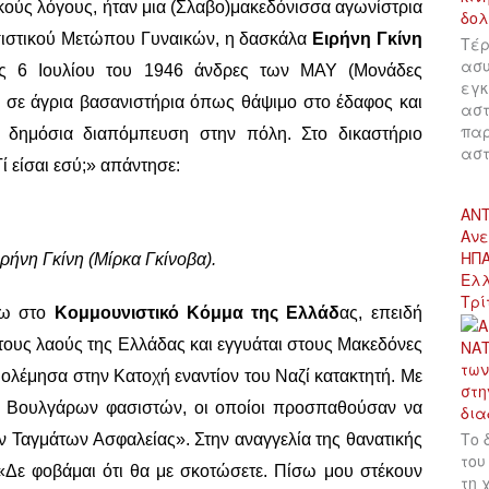
ικούς λόγους, ήταν μια (Σλαβο)μακεδόνισσα αγωνίστρια
ασιστικού Μετώπου Γυναικών, η δασκάλα
Ειρήνη Γκίνη
Τέρ
ασυ
ις 6 Ιουλίου του 1946 άνδρες των ΜΑΥ (Μονάδες
εγκ
σε άγρια βασανιστήρια όπως θάψιμο στο έδαφος και
αστ
παρ
α, δημόσια διαπόμπευση στην πόλη. Στο δικαστήριο
αστ
ί είσαι εσύ;» απάντησε:
ΑΝΤ
Ανε
ΗΠΑ
ρήνη Γκίνη (Μίρκα Γκίνοβα).
Ελλ
Τρί
εύω στο
Κομμουνιστικό Κόμμα της Ελλάδ
ας, επειδή
τους λαούς της Ελλάδας και εγγυάται στους Μακεδόνες
Πολέμησα στην Κατοχή εναντίον του Ναζί κατακτητή. Με
ων Βουλγάρων φασιστών, οι οποίοι προσπαθούσαν να
Το 
ων Ταγμάτων Ασφαλείας». Στην αναγγελία της θανατικής
του
: «Δε φοβάμαι ότι θα με σκοτώσετε. Πίσω μου στέκουν
τη 