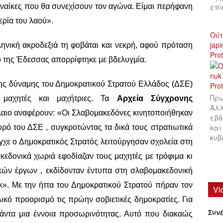
επ
υναίκες που θα συνεχίσουν τον αγώνα. Είμαι περήφανη
ερία του λαού».
Ούτ
jap
ηνική ακροδεξιά τη φοβάται και νεκρή, αφού πρόταση
Pro
ο της Έδεσσας απορρίφτηκε με βδελυγμία.
ης δύναμης του Δημοκρατικού Στρατού Ελλάδος (ΔΣΕ)
Πρω
 μαχητές και μαχήτριες. Τα
Αρχεία Σύγχρονης
Αλλ
λαιο αναφέρουν: «Οι Σλαβομακεδόνες κινητοποιήθηκαν
εβδ
και
υρό του ΔΣΕ , συγκροτώντας τα δικά τους στρατιωτικά
κυβ
γχε ο Δημοκρατικός Στρατός λειτούργησαν σχολεία στη
εδονικά χωριά εφοδίαζαν τους μαχητές με τρόφιμα κι
κών έργων , εκδίδονταν έντυπα στη σλαβομακεδονική
». Με την ήττα του Δημοκρατικού Στρατού πήραν τον
Vi
ικό προορισμό τις πρώην σοβιετικές δημοκρατίες. Για
Συν
 πάντα μια έννοια προσωρινότητας. Αυτό που διακαώς