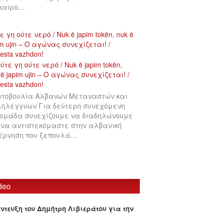
ίκαιρο…
ε γη ούτε νερό / Nuk ë japim tokën, nuk ë
im ujin – Ο αγώνας συνεχίζεται! /
testa vazhdon!
τοβουλία Αλβανών Μεταναστών και
ηλέγγυων Για δεύτερη συνεχόμενη
ομάδα συνεχίζουμε να διαδηλώνουμε
 να αντιστεκόμαστε στην αλβανική
έρνηση που ξεπουλά…
deo
έντευξη του Δημήτρη Λιβιεράτου για την