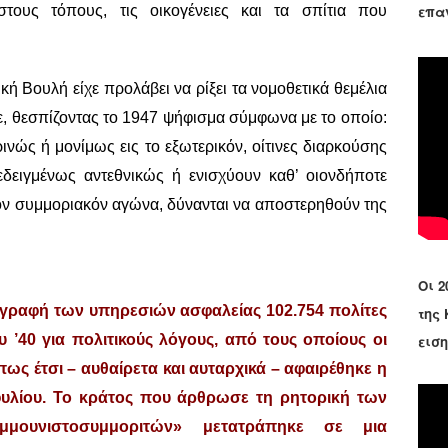
επα
τους τόπους, τις οικογένειες και τα σπίτια που
κή Βουλή είχε προλάβει να ρίξει τα νομοθετικά θεμέλια
ε, θεσπίζοντας το 1947 ψήφισμα σύμφωνα με το οποίο:
νώς ή μονίμως εις το εξωτερικόν, οίτινες διαρκούσης
δειγμένως αντεθνικώς ή ενισχύουν καθ’ οιονδήποτε
νον συμμοριακόν αγώνα, δύνανται να αποστερηθούν της
Οι 2
αγραφή των υπηρεσιών ασφαλείας
102.754
πολίτες
της
 ’40 για πολιτικούς λόγους, από τους οποίους οι
εισ
ως έτσι – αυθαίρετα και αυταρχικά – αφαιρέθηκε η
φυλίου. Το κράτος που άρθρωσε τη ρητορική των
μουνιστοσυμμοριτών» μετατράπηκε σε μια