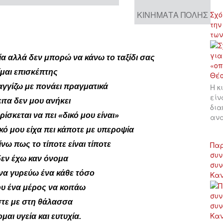
ΚΙΝΉΜΑΤΑ ΠΌΛΗΣ
Σχό
την
των
χία αλλά δεν μπορώ να κάνω το ταξίδι σας
ίμαι επισκέπτης
 αγγίζω με πονάει πραγματικά
Η κ
είν
ειτα δεν μου ανήκει
δια
ρίσκεται να πει «δικό μου είναι»
αν
κό μου είχα πει κάποτε με υπεροψία
ω πως το τίποτε είναι τίποτε
Παρ
συν
δεν έχω καν όνομα
συν
 να γυρεύω ένα κάθε τόσο
Κα
υ ένα μέρος να κοιτάω
τε με στη θάλασσα
μαι υγεία και ευτυχία.