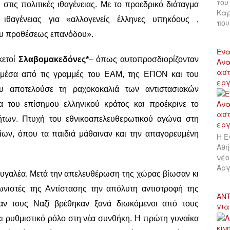
του
στις πολιτικές ιθαγένειας. Με το προεδρικό διάταγμα
Καρ
θαγένειας για «αλλογενείς έλληνες υπηκόους ,
πο
νευ προθέσεως επανόδου».
Ενα
κετοί
Σλαβομακεδόνες*
– όπως αυτοπροσδιορίζονταν
Ανα
αστ
η μέσα από τις γραμμές του ΕΑΜ, της ΕΠΟΝ και του
εργ
 αποτελούσε τη ραχοκοκαλιά των αντιστασιακών
α του επίσημου ελληνικού κράτος και προέκρινε το
τήτων. Πτυχή του εθνικοαπελευθερωτικού αγώνα στη
ίων, όπου τα παιδιά μάθαιναν και την απαγορευμένη
Η Ε
Αθή
νέο
Άργ
υγαλέα. Μετά την απελευθέρωση της χώρας βίωσαν κι
γωνιστές της Αντίστασης την απόλυτη αντιστροφή της
ΑΝΤ
αν τους Ναζί βρέθηκαν ξανά διωκόμενοι από τους
για
ει ρυθμιστικό ρόλο στη νέα συνθήκη. Η πρώτη γυναίκα