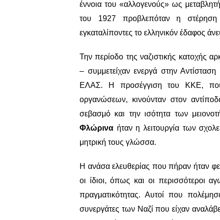
έννοια του «αλλογενούς» ως μεταβλητή 
του 1927 προβλεπόταν η στέρηση ι
εγκαταλίποντες το ελληνικόν έδαφος ά
Την περίοδο της ναζιστικής κατοχής αρ
– συμμετείχαν ενεργά στην Αντίστασ
ΕΛΑΣ. Η προσέγγιση του ΚΚΕ, που
οργανώσεων, κινούνταν στον αντίποδ
σεβασμό και την ισότητα των μειονο
Φλώρινα
ήταν η λειτουργία των σχολε
μητρική τους γλώσσα.
Η ανάσα ελευθερίας που πήραν ήταν φε
οι ίδιοι, όπως και οι περισσότεροι α
πραγματικότητας. Αυτοί που πολέμησ
συνεργάτες των Ναζί που είχαν αναλάβ