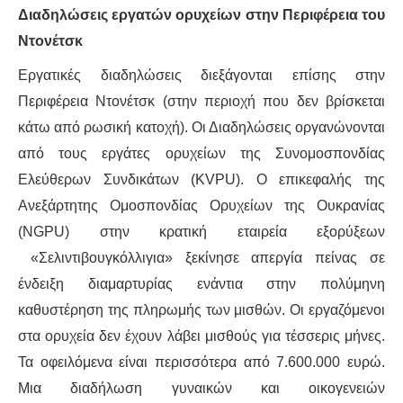
ΙΣΤΟΡΊΑ / ΘΕΩΡΊΑ
Διαδηλώσεις εργατών ορυχείων στην Περιφέρεια του
Ντονέτσκ
ΙΣΤΟΡΊΑ
Εργατικές διαδηλώσεις διεξάγονται επίσης στην
ΘΕΩΡΊΑ
Περιφέρεια Ντονέτσκ (στην περιοχή που δεν βρίσκεται
κάτω από ρωσική κατοχή). Οι Διαδηλώσεις οργανώνονται
ΠΟΛΙΤΙΣΜΌΣ
από τους εργάτες ορυχείων της Συνομοσπονδίας
Ελεύθερων Συνδικάτων (KVPU). Ο επικεφαλής της
ΛΟΓΟΤΕΧΝΊΑ / ΤΈΧΝΗ
Ανεξάρτητης Ομοσπονδίας Ορυχείων της Ουκρανίας
ΜΟΥΣΙΚΉ
(NGPU) στην κρατική εταιρεία εξορύξεων
«Σελιντιβουγκόλλιγια» ξεκίνησε απεργία πείνας σε
ΚΙΝΗΜΑΤΟΓΡΆΦΟΣ
ένδειξη διαμαρτυρίας ενάντια στην πολύμηνη
καθυστέρηση της πληρωμής των μισθών. Οι εργαζόμενοι
στα ορυχεία δεν έχουν λάβει μισθούς για τέσσερις μήνες.
Τα οφειλόμενα είναι περισσότερα από 7.600.000 ευρώ.
Μια διαδήλωση γυναικών και οικογενειών