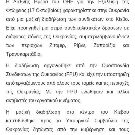
Η Διεθνής Ημέρα του ΟΗΕ για την Εξάλειψη της
Φτώχειας (17 Οκτωβρίου) χαρακτηρίστηκε στην Ουκρανία
ΔΙΕΘΝΉ
από μια μαζική διαδήλωση των συνδικάτων στο Κίεβο.
ΕΙΔΉΣΕΙΣ
Είχε προηγηθεί μια σειρά συνδικαλιστικών δράσεων σε
διάφορες πόλεις της Ουκρανίας, συμπεριλαμβανομένων
ΚΌΣΜΟΣ
των περιοχών Ζιτόμιρ, Ρίβνε, Ζαπορίζια και
Τρανσκαρπάθια.
ΑΝΑΤΟΛΙΚΉ ΕΥΡΏΠΗ / ΒΑΛΚΆΝΙΑ
Η διαδήλωση οργανώθηκε από την Ομοσπονδία
ΔΥΤΙΚΉ ΕΥΡΏΠΗ
Συνδικάτων της Ουκρανίας (FPU) και είχε την υποστήριξη
από εργαζόμενους από όλους τους τομείς και τις περιοχές
ΜΈΣΗ ΑΝΑΤΟΛΉ / ΒΌΡΕΙΑ ΑΦΡΙΚΉ
της Ουκρανίας. Με την FPU ενώθηκαν και άλλοι
ακτιβιστές του εργατικού κινήματος.
ΒΌΡΕΙΑ ΑΜΕΡΙΚΉ
Η μαζική διαδήλωση στο κέντρο του Κίεβου
ΛΑΤΙΝΙΚΉ ΑΜΕΡΙΚΉ
κατευθύνθηκε προς το Υπουργικό Συμβούλιο της
Ουκρανίας ζητώντας από την κυβέρνηση και τους
ΑΣΊΑ / ΩΚΕΑΝΊΑ