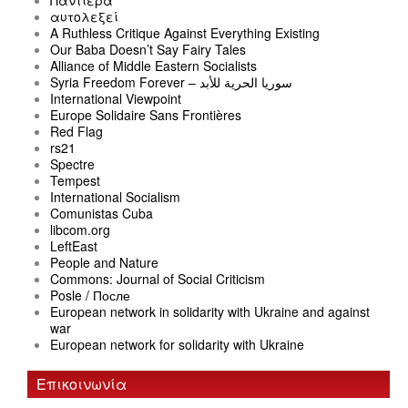
Παντιέρα
αυτολεξεί
A Ruthless Critique Against Everything Existing
Our Baba Doesn’t Say Fairy Tales
Alliance of Middle Eastern Socialists
Syria Freedom Forever – سوريا الحرية للأبد
International Viewpoint
Europe Solidaire Sans Frontières
Red Flag
rs21
Spectre
Tempest
International Socialism
Comunistas Cuba
libcom.org
LeftEast
People and Nature
Commons: Journal of Social Criticism
Posle / После
European network in solidarity with Ukraine and against
war
European network for solidarity with Ukraine
Επικοινωνία