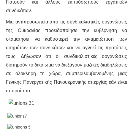
ΕΙΔΉΣΕΙΣ
Γιατσούν και άλλους εκπρόσωπους εργατικών
συνδικάτων.
ΑΝΑΚΟΙΝΏΣΕΙΣ
Μια αντιπροσωπεία από τις συνδικαλιστικές οργανώσεις
ΝΕΟΛΑΊΑ
της Ουκρανίας προειδοποίησε την κυβέρνηση να
σταματήσει να καθυστερεί την αντιμετώπιση των
ΑΝΤΙΦΑΣΙΣΤΙΚΌ
αιτημάτων των συνδικάτων και να αγνοεί τις προτάσεις
τους. Δήλωσαν ότι οι συνδικαλιστικές οργανώσεις
ΑΝΤΙΡΑΤΣΙΣΤΙΚΌ
διατηρούν το δικαίωμα να διεξάγουν μαζικές διαδηλώσεις
σε ολόκληρη τη χώρα, συμπεριλαμβανομένης μιας
ΓΥΝΑΙΚΕΊΟ
Γενικής Πανεργατικής Πανουκρανικής απεργίας εάν είναι
LGBTQIA+
απαραίτητο.
ΠΕΡΙΒΆΛΛΟΝ
ΚΙΝΉΜΑΤΑ ΠΌΛΗΣ