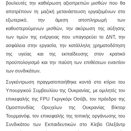
βουλευτές την καθιέρωση αξιοπρεπών μισθών που θα
αποτρέπουν τη μαζική μετανάστευση εργαζομένων στο
ΑΦΡΙΚΉ
εξωτερικό, την άμεση αποπληρωμή των
ΕΡΓΑΤΙΚΌ ΚΊΝΗΜΑ
καθυστερούμενων μισθών, την ακύρωση της αύξησης
των τιμών της ενέργειας που υπαγορεύει το ΔΝΤ, την
ΚΙΝΗΤΟΠΟΙΉΣΕΙΣ
ασφάλεια στην εργασία, την κατάλληλη χρηματοδότηση
της υγείας και της εκπαίδευσης στον κρατικό
ΕΙΔΉΣΕΙΣ
προϋπολογισμό και την παύση των επιθέσεων εναντίον
των συνδικάτων.
ΑΝΑΚΟΙΝΏΣΕΙΣ
Συγκέντρωση πραγματοποιήθηκε κοντά στο κτίριο του
ΑΝΑΛΎΣΕΙΣ
Υπουργικού Συμβουλίου της Ουκρανίας, με ομιλητές τον
επικεφαλής της FPU Γκριγκόρι Οσόβι, τον πρόεδρο της
ΚΙΝΉΜΑΤΑ
Ομοσπονδίας Ορυχείων της Ουκρανίας Βίκτορ
Τουρμανόφ, τον επικεφαλής της τοπικής οργάνωσης του
ΚΙΝΗΤΟΠΟΙΉΣΕΙΣ
Συνδικάτου των Εκπαιδευτικών στο Κίεβο Ολεξάντρ