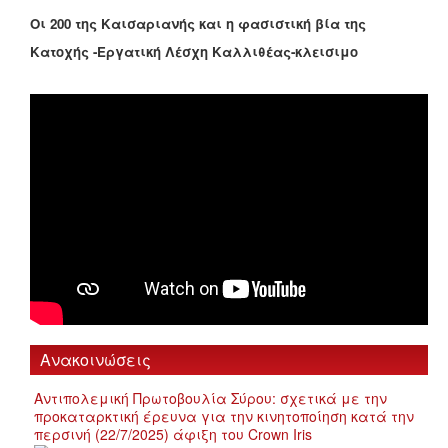
Οι 200 της Καισαριανής και η φασιστική βία της
Κατοχής -Εργατική Λέσχη Καλλιθέας-κλεισιμο
Ανακοινώσεις
Αντιπολεμική Πρωτοβουλία Σύρου: σχετικά με την
προκαταρκτική έρευνα για την κινητοποίηση κατά την
περσινή (22/7/2025) άφιξη του Crown Iris