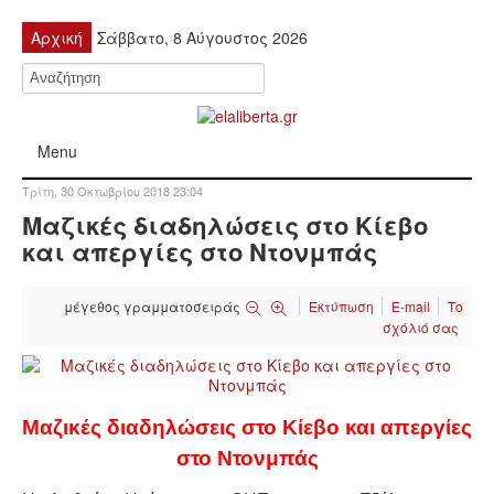
Αρχική
Σάββατο, 8 Αύγουστος 2026
Menu
Τρίτη, 30 Οκτωβρίου 2018 23:04
ΠΟΛΙΤΙΚΉ
Μαζικές διαδηλώσεις στο Κίεβο
και απεργίες στο Ντονμπάς
ΚΙΝΗΤΟΠΟΙΉΣΕΙΣ
μέγεθος γραμματοσειράς
Εκτύπωση
E-mail
Το
ΕΙΔΉΣΕΙΣ
σχόλιό σας
ΑΝΑΚΟΙΝΏΣΕΙΣ
ΑΝΑΛΎΣΕΙΣ
Μαζικές διαδηλώσεις στο Κίεβο και απεργίες
στο Ντονμπάς
ΟΙΚΟΝΟΜΊΑ