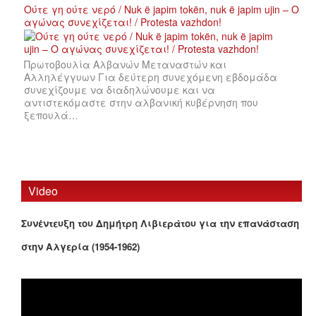
Ούτε γη ούτε νερό / Nuk ë japim tokën, nuk ë japim ujin – Ο
αγώνας συνεχίζεται! / Protesta vazhdon!
Πρωτοβουλία Αλβανών Μεταναστών και
Αλληλέγγυων Για δεύτερη συνεχόμενη εβδομάδα
συνεχίζουμε να διαδηλώνουμε και να
αντιστεκόμαστε στην αλβανική κυβέρνηση που
ξεπουλά…
Video
Συνέντευξη του Δημήτρη Λιβιεράτου για την επανάσταση
στην Αλγερία (1954-1962)