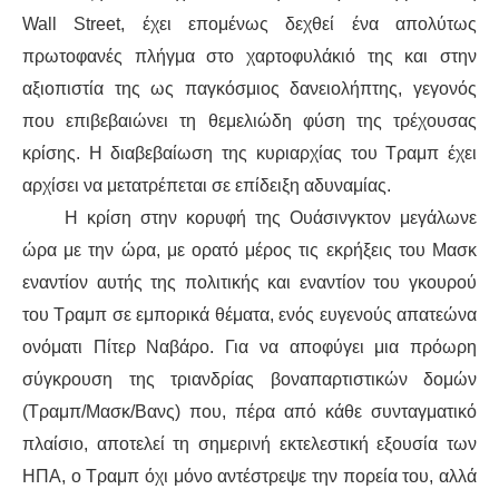
ΕΙΔΉΣΕΙΣ
Wall Street, έχει επομένως δεχθεί ένα απολύτως
ΑΝΑΚΟΙΝΏΣΕΙΣ
πρωτοφανές πλήγμα στο χαρτοφυλάκιό της και στην
αξιοπιστία της ως παγκόσμιος δανειολήπτης, γεγονός
ΝΕΟΛΑΊΑ
που επιβεβαιώνει τη θεμελιώδη φύση της τρέχουσας
κρίσης. Η διαβεβαίωση της κυριαρχίας του Τραμπ έχει
ΑΝΤΙΦΑΣΙΣΤΙΚΌ
αρχίσει να μετατρέπεται σε επίδειξη αδυναμίας.
Η κρίση στην κορυφή της Ουάσινγκτον μεγάλωνε
ΑΝΤΙΡΑΤΣΙΣΤΙΚΌ
ώρα με την ώρα, με ορατό μέρος τις εκρήξεις του Μασκ
ΓΥΝΑΙΚΕΊΟ
εναντίον αυτής της πολιτικής και εναντίον του γκουρού
του Τραμπ σε εμπορικά θέματα, ενός ευγενούς απατεώνα
LGBTQIA+
ονόματι Πίτερ Ναβάρο. Για να αποφύγει μια πρόωρη
σύγκρουση της τριανδρίας βοναπαρτιστικών δομών
ΠΕΡΙΒΆΛΛΟΝ
(Τραμπ/Μασκ/Βανς) που, πέρα από κάθε συνταγματικό
πλαίσιο, αποτελεί τη σημερινή εκτελεστική εξουσία των
ΚΙΝΉΜΑΤΑ ΠΌΛΗΣ
ΗΠΑ, ο Τραμπ όχι μόνο αντέστρεψε την πορεία του, αλλά