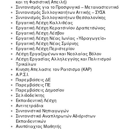
και τη Φασιστική Απειλή)
Συντονισμός για το Προσφυγικό – Μεταναστευτικό
Συντονισμός Συλλογικοτήτων Αττικής – ΣΥΣΑ
Συντονισμός Συλλογικοτήτων Θεσσαλονίκης
Εργατική Λέσχη Καλλιθέας
Εργατική Λέσχη Κερατσινίου Δραπετσώνας
Εργατική Λέσχη Λέσβου
Εργατική Λέσχη Νέας Ιωνίας «Υδραγωγείο»
Εργατική Λέσχη Νέας Σμύρνης
Εργατική Λέσχη Περιστερίου
Λέσχη Εργαζομένων και Νεολαίας Βόλου
Λέσχη Εργασίας Αλληλεγγύης και Πολιτισμού
Τρικάλων
Κινηση Απελαστε τον Ρατσισμο (ΚΑΡ)
Α.Ρ.Σ.Ι.
Παρεμβάσεις ΔΕ
Παρεμβάσεις ΠΕ
Παρεμβάσεις Δημοσίου
Σελιδοδείκτης
Εκπαιδευτική Λέσχη
Αντιτετράδια
Συντονιστικό Νηπιαγωγών
Συντονιστικό Αναπληρωτών Αδιόριστων
Εκπαιδευτικών
Ανυπόταχτος Μαθητής