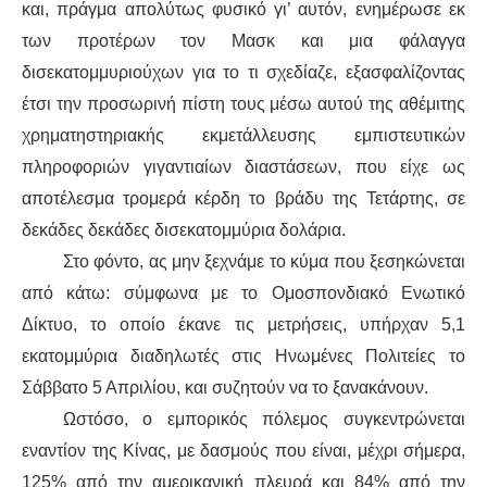
ΙΣΤΟΡΊΑ / ΘΕΩΡΊΑ
και, πράγμα απολύτως φυσικό γι’ αυτόν, ενημέρωσε εκ
των προτέρων τον Μασκ και μια φάλαγγα
ΙΣΤΟΡΊΑ
δισεκατομμυριούχων για το τι σχεδίαζε, εξασφαλίζοντας
έτσι την προσωρινή πίστη τους μέσω αυτού της αθέμιτης
ΘΕΩΡΊΑ
χρηματηστηριακής εκμετάλλευσης εμπιστευτικών
πληροφοριών γιγαντιαίων διαστάσεων, που είχε ως
ΠΟΛΙΤΙΣΜΌΣ
αποτέλεσμα τρομερά κέρδη το βράδυ της Τετάρτης, σε
ΛΟΓΟΤΕΧΝΊΑ / ΤΈΧΝΗ
δεκάδες δεκάδες δισεκατομμύρια δολάρια.
Στο φόντο, ας μην ξεχνάμε το κύμα που ξεσηκώνεται
ΜΟΥΣΙΚΉ
από κάτω: σύμφωνα με το Ομοσπονδιακό Ενωτικό
Δίκτυο, το οποίο έκανε τις μετρήσεις, υπήρχαν 5,1
ΚΙΝΗΜΑΤΟΓΡΆΦΟΣ
εκατομμύρια διαδηλωτές στις Ηνωμένες Πολιτείες το
Σάββατο 5 Απριλίου, και συζητούν να το ξανακάνουν.
Ωστόσο, ο εμπορικός πόλεμος συγκεντρώνεται
εναντίον της Κίνας, με δασμούς που είναι, μέχρι σήμερα,
125% από την αμερικανική πλευρά και 84% από την