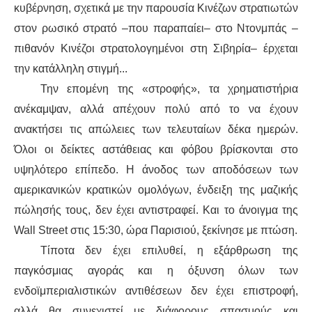
κυβέρνηση, σχετικά με την παρουσία Κινέζων στρατιωτών
στον ρωσικό στρατό –που παραπαίει– στο Ντονμπάς –
πιθανόν Κινέζοι στρατολογημένοι στη Σιβηρία– έρχεται
την κατάλληλη στιγμή...
Την επομένη της «στροφής», τα χρηματιστήρια
ανέκαμψαν, αλλά απέχουν πολύ από το να έχουν
ανακτήσει τις απώλειες των τελευταίων δέκα ημερών.
Όλοι οι δείκτες αστάθειας και φόβου βρίσκονται στο
υψηλότερο επίπεδο. Η άνοδος των αποδόσεων των
αμερικανικών κρατικών ομολόγων, ένδειξη της μαζικής
πώλησής τους, δεν έχει αντιστραφεί. Και το άνοιγμα της
Wall Street στις 15:30, ώρα Παρισιού, ξεκίνησε με πτώση.
Τίποτα δεν έχει επιλυθεί, η εξάρθρωση της
παγκόσμιας αγοράς και η όξυνση όλων των
ενδοϊμπεριαλιστικών αντιθέσεων δεν έχει επιστροφή,
αλλά θα συνεχιστεί με διάφορους σπασμούς και