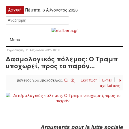
Αρχική
Πέμπτη, 6 Αύγουστος 2026
Menu
Παρασκευή, 11 Απριλίου 2025 16:03
ΠΟΛΙΤΙΚΉ
Δασμολογικός πόλεμος: Ο Τραμπ
υποχωρεί, προς το παρόν...
ΚΙΝΗΤΟΠΟΙΉΣΕΙΣ
μέγεθος γραμματοσειράς
Εκτύπωση
E-mail
Το
ΕΙΔΉΣΕΙΣ
σχόλιό σας
ΑΝΑΚΟΙΝΏΣΕΙΣ
ΑΝΑΛΎΣΕΙΣ
ΟΙΚΟΝΟΜΊΑ
Arguments pour la lutte sociale