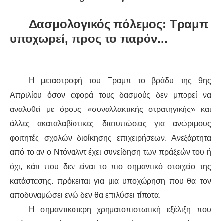
ΔΙΕΘΝΉ
Δασμολογικός πόλεμος: Τραμπ
υποχωρεί, προς το παρόν...
ΕΙΔΉΣΕΙΣ
ΚΌΣΜΟΣ
Η μεταστροφή του Τραμπ το βράδυ της 9ης
ΑΝΑΤΟΛΙΚΉ ΕΥΡΏΠΗ / ΒΑΛΚΆΝΙΑ
Απριλίου όσον αφορά τους δασμούς δεν μπορεί να
αναλυθεί με όρους «συναλλακτικής στρατηγικής» και
ΔΥΤΙΚΉ ΕΥΡΏΠΗ
άλλες ακαταλαβίστικες διατυπώσεις για ανώριμους
φοιτητές σχολών διοίκησης επιχειρήσεων. Ανεξάρτητα
ΜΈΣΗ ΑΝΑΤΟΛΉ / ΒΌΡΕΙΑ ΑΦΡΙΚΉ
από το αν ο Ντόναλντ έχει συνείδηση των πράξεών του ή
όχι, κάτι που δεν είναι το πιο σημαντικό στοιχείο της
ΒΌΡΕΙΑ ΑΜΕΡΙΚΉ
κατάστασης, πρόκειται για μια υποχώρηση που θα τον
ΛΑΤΙΝΙΚΉ ΑΜΕΡΙΚΉ
αποδυναμώσει ενώ δεν θα επιλύσει τίποτα.
Η σημαντικότερη χρηματοπιστωτική εξέλιξη που
ΑΣΊΑ / ΩΚΕΑΝΊΑ