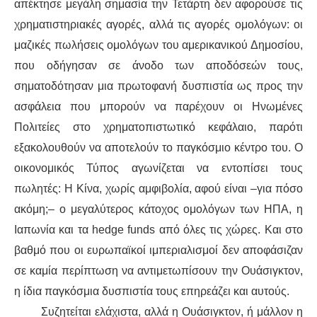
απέκτησε μεγάλη σημασία την Τετάρτη δεν αφορούσε τις
χρηματιστηριακές αγορές, αλλά τις αγορές ομολόγων: οι
ΑΦΡΙΚΉ
μαζικές πωλήσεις ομολόγων του αμερικανικού Δημοσίου,
που οδήγησαν σε άνοδο των αποδόσεών τους,
ΕΡΓΑΤΙΚΌ ΚΊΝΗΜΑ
σηματοδότησαν μια πρωτοφανή δυσπιστία ως προς την
ΚΙΝΗΤΟΠΟΙΉΣΕΙΣ
ασφάλεια που μπορούν να παρέχουν οι Ηνωμένες
Πολιτείες στο χρηματοπιστωτικό κεφάλαιο, παρότι
ΕΙΔΉΣΕΙΣ
εξακολουθούν να αποτελούν το παγκόσμιο κέντρο του. Ο
οικονομικός Τύπος αγωνίζεται να εντοπίσει τους
ΑΝΑΚΟΙΝΏΣΕΙΣ
πωλητές: Η Κίνα, χωρίς αμφιβολία, αφού είναι –για πόσο
ΑΝΑΛΎΣΕΙΣ
ακόμη;– ο μεγαλύτερος κάτοχος ομολόγων των ΗΠΑ, η
Ιαπωνία και τα hedge funds από όλες τις χώρες. Και στο
ΚΙΝΉΜΑΤΑ
βαθμό που οι ευρωπαϊκοί ιμπεριαλισμοί δεν αποφάσιζαν
σε καμία περίπτωση να αντιμετωπίσουν την Ουάσιγκτον,
ΚΙΝΗΤΟΠΟΙΉΣΕΙΣ
η ίδια παγκόσμια δυσπιστία τους επηρεάζει και αυτούς.
Συζητείται ελάχιστα, αλλά η Ουάσιγκτον, ή μάλλον η