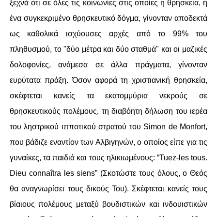
ΙΣΤΟΡΊΑ / ΘΕΩΡΊΑ
ξεχνά ότι σε όλες τις κοινωνίες στις οποίες η θρησκεία, ή
ένα συγκεκριμένο θρησκευτικό δόγμα, γίνονταν αποδεκτά
ΙΣΤΟΡΊΑ
ως καθολικά ισχύουσες αρχές από το 99% του
πληθυσμού, το "δύο μέτρα και δύο σταθμά" και οι μαζικές
ΘΕΩΡΊΑ
δολοφονίες, ανάμεσα σε άλλα πράγματα, γίνονταν
ΠΟΛΙΤΙΣΜΌΣ
ευρύτατα πράξη. Όσον αφορά τη χριστιανική θρησκεία,
σκέφτεται κανείς τα εκατομμύρια νεκρούς σε
ΛΟΓΟΤΕΧΝΊΑ / ΤΈΧΝΗ
θρησκευτικούς πολέμους, τη διαβόητη δήλωση του ιερέα
ΜΟΥΣΙΚΉ
του ληστρικού ιπποτικού στρατού του Simon de Monfort,
που βάδιζε εναντίον των Αλβιγηνών, ο οποίος είπε για τις
ΚΙΝΗΜΑΤΟΓΡΆΦΟΣ
γυναίκες, τα παιδιά και τους ηλικιωμένους: “Tuez-les tous.
Dieu connaîtra les siens” (Σκοτώστε τους όλους, ο Θεός
θα αναγνωρίσει τους δικούς Του). Σκέφτεται κανείς τους
βίαιους πολέμους μεταξύ βουδιστικών και ινδουιστικών