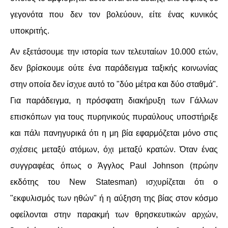
ΕΙΔΉΣΕΙΣ
γεγονότα που δεν τον βολεύουν, είτε ένας κυνικός
ΑΝΑΚΟΙΝΏΣΕΙΣ
υποκριτής.
ΝΕΟΛΑΊΑ
Αν εξετάσουμε την ιστορία των τελευταίων 10.000 ετών,
δεν βρίσκουμε ούτε ένα παράδειγμα ταξικής κοινωνίας
ΑΝΤΙΦΑΣΙΣΤΙΚΌ
στην οποία δεν ίσχυε αυτό το "δύο μέτρα και δύο σταθμά".
Για παράδειγμα, η πρόσφατη διακήρυξη των Γάλλων
ΑΝΤΙΡΑΤΣΙΣΤΙΚΌ
επισκόπων για τους πυρηνικούς πυραύλους υποστήριξε
ΓΥΝΑΙΚΕΊΟ
και πάλι πανηγυρικά ότι η μη βία εφαρμόζεται μόνο στις
σχέσεις μεταξύ ατόμων, όχι μεταξύ κρατών. Όταν ένας
LGBTQIA+
συγγραφέας όπως ο Άγγλος Paul Johnson (πρώην
ΠΕΡΙΒΆΛΛΟΝ
εκδότης του New Statesman) ισχυρίζεται ότι ο
"εκφυλισμός των ηθών" ή η αύξηση της βίας στον κόσμο
ΚΙΝΉΜΑΤΑ ΠΌΛΗΣ
οφείλονται στην παρακμή των θρησκευτικών αρχών,