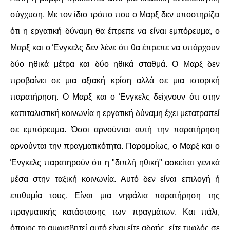
σύγχυση. Με τον ίδιο τρόπο που ο Μαρξ δεν υποστηρίζει
ΑΦΡΙΚΉ
ότι η εργατική δύναμη θα έπρεπε να είναι εμπόρευμα, ο
Μαρξ και ο Ένγκελς δεν λένε ότι θα έπρεπε να υπάρχουν
ΕΡΓΑΤΙΚΌ ΚΊΝΗΜΑ
δύο ηθικά μέτρα και δύο ηθικά σταθμά. Ο Μαρξ δεν
ΚΙΝΗΤΟΠΟΙΉΣΕΙΣ
προβαίνει σε μια αξιακή κρίση αλλά σε μια ιστορική
παρατήρηση. Ο Μαρξ και ο Ένγκελς δείχνουν ότι στην
ΕΙΔΉΣΕΙΣ
καπιταλιστική κοινωνία η εργατική δύναμη έχει μετατραπεί
ΑΝΑΚΟΙΝΏΣΕΙΣ
σε εμπόρευμα. Όσοι αρνούνται αυτή την παρατήρηση
αρνούνται την πραγματικότητα. Παρομοίως, ο Μαρξ και ο
ΑΝΑΛΎΣΕΙΣ
Ένγκελς παρατηρούν ότι η "διπλή ηθική" ασκείται γενικά
ΚΙΝΉΜΑΤΑ
μέσα στην ταξική κοινωνία. Αυτό δεν είναι επιλογή ή
επιθυμία τους. Είναι μια νηφάλια παρατήρηση της
ΚΙΝΗΤΟΠΟΙΉΣΕΙΣ
πραγματικής κατάστασης των πραγμάτων. Και πάλι,
όποιος το αμφισβητεί αυτό είναι είτε αδαής, είτε τυφλός σε