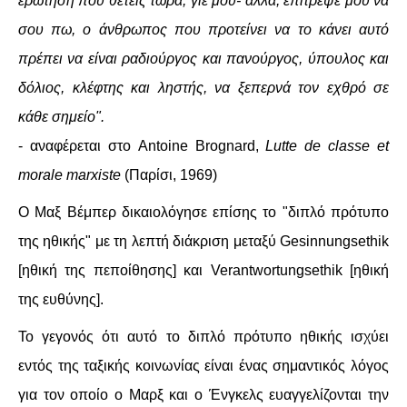
ερώτηση που θέτεις τώρα, γιε μου- αλλά, επίτρεψε μου να
σου πω, ο άνθρωπος που προτείνει να το κάνει αυτό
πρέπει να είναι ραδιούργος και πανούργος, ύπουλος και
δόλιος, κλέφτης και ληστής, να ξεπερνά τον εχθρό σε
κάθε σημείο".
- αναφέρεται στο Antoine Brognard,
Lutte de classe et
morale marxiste
(Παρίσι, 1969)
Ο Μαξ Βέμπερ δικαιολόγησε επίσης το "διπλό πρότυπο
της ηθικής" με τη λεπτή διάκριση μεταξύ Gesinnungsethik
[ηθική της πεποίθησης] και Verantwortungsethik [ηθική
της ευθύνης].
Το γεγονός ότι αυτό το διπλό πρότυπο ηθικής ισχύει
εντός της ταξικής κοινωνίας είναι ένας σημαντικός λόγος
για τον οποίο ο Μαρξ και ο Ένγκελς ευαγγελίζονται την