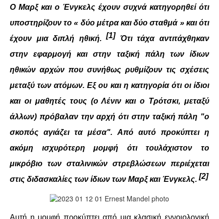
Ο Μαρξ και ο Ένγκελς έχουν συχνά κατηγορηθεί ότι
ΔΙΕΘΝΉ
υποστηρίζουν το « δύο μέτρα και δύο σταθμά » και ότι
[1]
έχουν μια διπλή ηθική.
Ότι τάχα αντιτάχθηκαν
ΕΙΔΉΣΕΙΣ
στην εφαρμογή και στην ταξική πάλη των ίδιων
ΚΌΣΜΟΣ
ηθικών αρχών που συνήθως ρυθμίζουν τις σχέσεις
μεταξύ των ατόμων. Εξ ου και η κατηγορία ότι οι ίδιοι
ΑΝΑΤΟΛΙΚΉ ΕΥΡΏΠΗ / ΒΑΛΚΆΝΙΑ
και οι μαθητές τους (ο Λένιν και ο Τρότσκι, μεταξύ
άλλων) πρόβαλαν την αρχή ότι στην ταξική πάλη "ο
ΔΥΤΙΚΉ ΕΥΡΏΠΗ
σκοπός αγιάζει τα μέσα". Από αυτό προκύπτει η
ΜΈΣΗ ΑΝΑΤΟΛΉ / ΒΌΡΕΙΑ ΑΦΡΙΚΉ
ακόμη ισχυρότερη μομφή ότι τουλάχιστον το
μικρόβιο των σταλινικών στρεβλώσεων περιέχεται
ΒΌΡΕΙΑ ΑΜΕΡΙΚΉ
[2]
στις διδασκαλίες των ίδιων των Μαρξ και Ένγκελς.
ΛΑΤΙΝΙΚΉ ΑΜΕΡΙΚΉ
ΑΣΊΑ / ΩΚΕΑΝΊΑ
Αυτή η μομφή προκύπτει από μια κλασική εννοιολογική