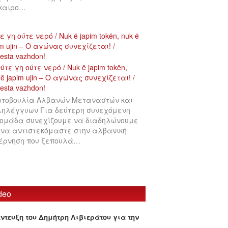
ίκαιρο…
ε γη ούτε νερό / Nuk ë japim tokën, nuk ë
im ujin – Ο αγώνας συνεχίζεται! /
testa vazhdon!
τοβουλία Αλβανών Μεταναστών και
ηλέγγυων Για δεύτερη συνεχόμενη
ομάδα συνεχίζουμε να διαδηλώνουμε
 να αντιστεκόμαστε στην αλβανική
έρνηση που ξεπουλά…
deo
έντευξη του Δημήτρη Λιβιεράτου για την