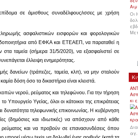
πίδομα σε άμισθους συναδέλφους/ισσες με χρήση
Οι 
δολ
εβδ
Μετ
ληρωμής ασφαλιστικών εισφορών και φορολογικών
ιδοποιητήρια από ΕΦΚΑ και ΕΤΕΑΕΠ, να παραταθεί η
τα ταμεία (σήμερα 31/5/2020), να εξασφαλιστεί σε
υνεπάγεται έλλειψη ενημερότητας.
ς δανείων (τράπεζες, ταμεία, κλπ), να μην σταλούν
Κι
 καμία δόση όσο τα δικαστήρια είναι κλειστά.
ΑΝΤ
οπών νερού, ρεύματος και τηλεφώνου. Για την τήρηση
Ασπ
κι 
ο Υπουργείο Υγείας, όλοι οι κάτοικοι της επικράτειας
αι δυνατότητα τηλεφωνικής επικοινωνίας. Η κυβέρνηση
ρείες (δημόσιες και ιδιωτικές) να απόσχουν από κάθε
Δια
ι ρεύματος και να προβούν σε επανασυνδέσεις όπου
αγ.
νο μπορεί μέσω taxis να δηλωθεί ένας αριθμός (κατά τα