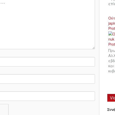
επ
Ούτ
jap
Pro
Πρω
Αλλ
εβδ
και
κυβ
Vi
Συν