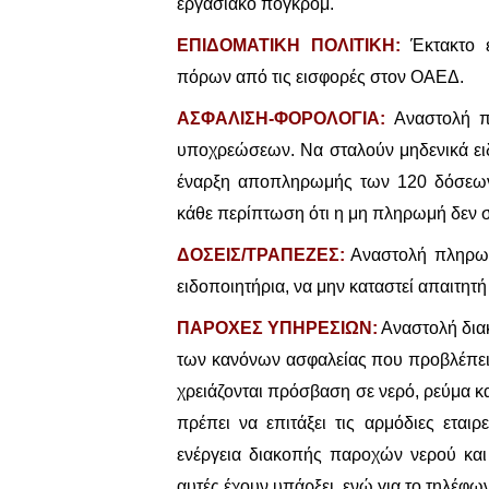
εργασιακό πογκρόμ.
ΕΠΙΔΟΜΑΤΙΚΗ ΠΟΛΙΤΙΚΗ:
Έκτακτο ε
πόρων από τις εισφορές στον ΟΑΕΔ.
ΑΣΦΑΛΙΣΗ-ΦΟΡΟΛΟΓΙΑ:
Αναστολή π
υποχρεώσεων. Να σταλούν μηδενικά ε
έναρξη αποπληρωμής των 120 δόσεων σ
κάθε περίπτωση ότι η μη πληρωμή δεν σ
ΔΟΣΕΙΣ/ΤΡΑΠΕΖΕΣ:
Αναστολή πληρωμή
ειδοποιητήρια, να μην καταστεί απαιτητή
ΠΑΡΟΧΕΣ ΥΠΗΡΕΣΙΩΝ:
Αναστολή διακ
των κανόνων ασφαλείας που προβλέπει τ
χρειάζονται πρόσβαση σε νερό, ρεύμα κ
πρέπει να επιτάξει τις αρμόδιες εται
ενέργεια διακοπής παροχών νερού κα
αυτές έχουν υπάρξει, ενώ για το τηλέφω