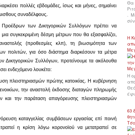
Θα 
ιαρκέσει πολλές εβδομάδες, ίσως και μήνες, σημαίνει
Ριτ
 άμισθους συναδέλφους.
. Μ
σύν
ν Προέδρων των Δικηγορικών Συλλόγων πρέπει να
μια συγκεκριμένη δέσμη μέτρων που θα εξασφαλίζει,
Η Κ
αναστολής (προθεσμίες κλπ), τη βιωσιμότητα των
απώ
Με
ων πολιτών, για όσο διάστημα διαρκέσουν τα μέτρα
ων Δικηγορικών Συλλόγων, προτείνουμε τα ακόλουθα
έσει ενδεχόμενο λουκέτο:
Η ο
υση πλειστηριασμών πρώτης κατοικίας. Η κυβέρνηση
απο
Θεό
ενοικίων, την αναστολή έκδοσης διαταγών πληρωμής
έφυ
ων και την παράταση απαγόρευσης πλειστηριασμών
63 
θητ
όρευση καταγγελίας συμβάσεων εργασίας επί ποινή
Τσ
ιτραπεί η κρίση λόγω κορονοϊού να μετατραπεί σε