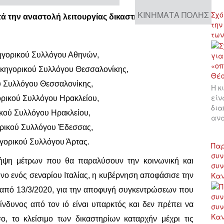
ΚΙΝΉΜΑΤΑ ΠΌΛΗΣ
Σχό
τά την αναστολή λειτουργίας δικαστηρίων
την
των
ηγορικού Συλλόγου Αθηνών,
ικηγορικού Συλλόγου Θεσσαλονίκης,
ού Συλλόγου Θεσσαλονίκης,
Η κ
είν
ορικού Συλλόγου Ηρακλείου,
δια
ικού Συλλόγου Ηρακλείου,
αν
γορικού Συλλόγου Έδεσσας,
γορικού Συλλόγου Άρτας.
Παρ
συν
λήψη μέτρων που θα παραλύσουν την κοινωνική και
συν
Κα
υνο ενός σεναρίου Ιταλίας, η κυβέρνηση αποφάσισε την
 από 13/3/2020, για την αποφυγή συγκεντρώσεων που
ίνδυνος από τον ιό είναι υπαρκτός και δεν πρέπει να
, το κλείσιμο των δικαστηρίων καταρχήν μέχρι τις