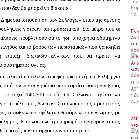
του
Καρ
που δεν θα μπορεί να διακοπεί.
πο
Δημόσια τοποθέτηση των Συλλόγων υπέρ της άμεσης
ροσλήψεις γιατρών και προσωπικού. Στο μέτρο που οι
Ενα
Ανα
αναλύσεις προβλέπουν ότι το ήδη υποχρηματοδοτημένο
αστ
 πλήθος και το βάρος των περιστατικών που θα κληθεί
εργ
ινή επίταξη ιδιωτικών κλινικών που θα πρέπει να
υ συστήματος υγείας.
ασφαλιστεί επιπλέον ιατροφαρμακευτική περίθαλψη για
Η Ε
ς από τον ιό στα δημόσια νοσοκομεία είναι χρονοβόρα,
Αθή
νέο
τ κοστίζει 140-300 ευρώ. Οι Σύλλογοι πρέπει να
Άργ
για τα μέλη τους δωρεάν. Στα πλαίσια της προστασίας
λογος ευπαθών/ανασφάλιστων/απόρων συναδέλφων, με
ΑΝΤ
 μέλη μας. Να ανασταλεί η πληρωμή συνδρομών στους
για
θεί η ισχύς των υπαρχουσών ταυτοτήτων.