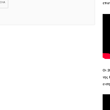
επα
Οι 2
της
εισ