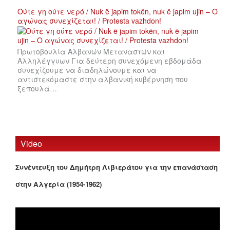
Ούτε γη ούτε νερό / Nuk ë japim tokën, nuk ë japim ujin – Ο
αγώνας συνεχίζεται! / Protesta vazhdon!
Πρωτοβουλία Αλβανών Μεταναστών και
Αλληλέγγυων Για δεύτερη συνεχόμενη εβδομάδα
συνεχίζουμε να διαδηλώνουμε και να
αντιστεκόμαστε στην αλβανική κυβέρνηση που
ξεπουλά…
Video
Συνέντευξη του Δημήτρη Λιβιεράτου για την επανάσταση
στην Αλγερία (1954-1962)