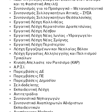
και τη Φασιστική Απειλή)
Συντονισμός για το Προσφυγικό – Μεταναστευτικό
Συντονισμός Συλλογικοτήτων Αττικής – ΣΥΣΑ
Συντονισμός Συλλογικοτήτων Θεσσαλονίκης
Εργατική Λέσχη Καλλιθέας
Εργατική Λέσχη Κερατσινίου Δραπετσώνας
Εργατική Λέσχη Λέσβου
Εργατική Λέσχη Νέας Ιωνίας «Υδραγωγείο»
Εργατική Λέσχη Νέας Σμύρνης
Εργατική Λέσχη Περιστερίου
Λέσχη Εργαζομένων και Νεολαίας Βόλου
Λέσχη Εργασίας Αλληλεγγύης και Πολιτισμού
Τρικάλων
Κινηση Απελαστε τον Ρατσισμο (ΚΑΡ)
Α.Ρ.Σ.Ι.
Παρεμβάσεις ΔΕ
Παρεμβάσεις ΠΕ
Παρεμβάσεις Δημοσίου
Σελιδοδείκτης
Εκπαιδευτική Λέσχη
Αντιτετράδια
Συντονιστικό Νηπιαγωγών
Συντονιστικό Αναπληρωτών Αδιόριστων
Εκπαιδευτικών
Ανυπόταχτος Μαθητής