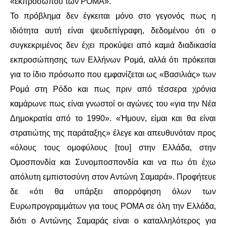
ΙΣΤΟΡΊΑ / ΘΕΩΡΊΑ
«εκπροσώπου των ΡΟΜΑ».
Το πρόβλημα δεν έγκειται μόνο στο γεγονός πως η
ΙΣΤΟΡΊΑ
ιδιότητα αυτή είναι ψευδεπίγραφη, δεδομένου ότι ο
συγκεκριμένος δεν έχει προκύψει από καμιά διαδικασία
ΘΕΩΡΊΑ
εκπροσώπησης των Ελλήνων Ρομά, αλλά ότι πρόκειται
για το ίδιο πρόσωπο που εμφανίζεται ως «Βασιλιάς» των
ΠΟΛΙΤΙΣΜΌΣ
Ρομά στη Ρόδο και πως πριν από τέσσερα χρόνια
ΛΟΓΟΤΕΧΝΊΑ / ΤΈΧΝΗ
καμάρωνε πως είναι γνωστοί οι αγώνες του «για την Νέα
Δημοκρατία από το 1990». «Ήμουν, είμαι και θα είναι
ΜΟΥΣΙΚΉ
στρατιώτης της παράταξης» έλεγε και απευθυνόταν προς
«όλους τους ομοφύλους [του] στην Ελλάδα, στην
ΚΙΝΗΜΑΤΟΓΡΆΦΟΣ
Ομοσπονδία και Συνομποσπονδία και να πω ότι έχω
απόλυτη εμπιστοσύνη στον Αντώνη Σαμαρά». Προφήτευε
δε «ότι θα υπάρξει απορρόφηση όλων των
Ευρωπρογραμμάτων για τους ΡΟΜΑ σε όλη την Ελλάδα,
διότι ο Αντώνης Σαμαράς είναι ο καταλληλότερος για