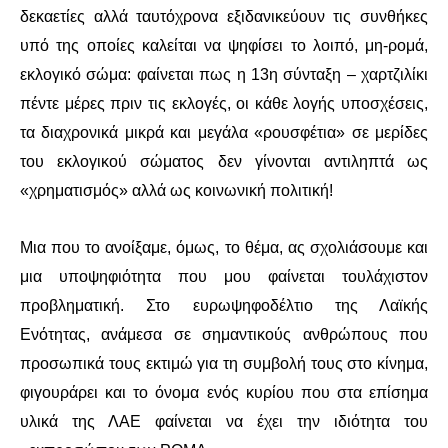
ΕΙΔΉΣΕΙΣ
δεκαετίες αλλά ταυτόχρονα εξιδανικεύουν τις συνθήκες
υπό της οποίες καλείται να ψηφίσει το λοιπό, μη-ρομά,
ΑΝΑΚΟΙΝΏΣΕΙΣ
εκλογικό σώμα: φαίνεται πως η 13η σύνταξη – χαρτζιλίκι
ΝΕΟΛΑΊΑ
πέντε μέρες πριν τις εκλογές, οι κάθε λογής υποσχέσεις,
τα διαχρονικά μικρά και μεγάλα «ρουσφέτια» σε μερίδες
ΑΝΤΙΦΑΣΙΣΤΙΚΌ
του εκλογικού σώματος δεν γίνονται αντιληπτά ως
«χρηματισμός» αλλά ως κοινωνική πολιτική!
ΑΝΤΙΡΑΤΣΙΣΤΙΚΌ
Μια που το ανοίξαμε, όμως, το θέμα, ας σχολιάσουμε και
ΓΥΝΑΙΚΕΊΟ
μια υποψηφιότητα που μου φαίνεται τουλάχιστον
LGBTQIA+
προβληματική. Στο ευρωψηφοδέλτιο της Λαϊκής
Ενότητας, ανάμεσα σε σημαντικούς ανθρώπους που
ΠΕΡΙΒΆΛΛΟΝ
προσωπικά τους εκτιμώ για τη συμβολή τους στο κίνημα,
φιγουράρει και το όνομα ενός κυρίου που στα επίσημα
ΚΙΝΉΜΑΤΑ ΠΌΛΗΣ
υλικά της ΛΑΕ φαίνεται να έχει την ιδιότητα του