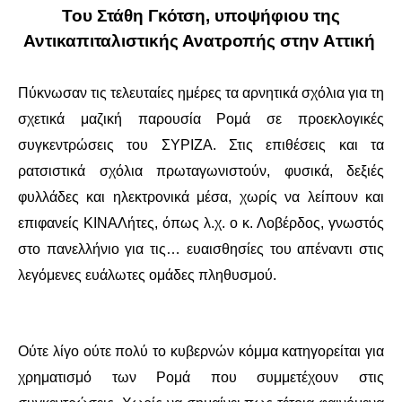
Του
Στάθη Γκότση,
υποψήφιου της
ΔΙΕΘΝΉ
Αντικαπιταλιστικής Ανατροπής στην Αττική
ΕΙΔΉΣΕΙΣ
Πύκνωσαν τις τελευταίες ημέρες τα αρνητικά σχόλια για τη
σχετικά μαζική παρουσία Ρομά σε προεκλογικές
ΚΌΣΜΟΣ
συγκεντρώσεις του ΣΥΡΙΖΑ. Στις επιθέσεις και τα
ρατσιστικά σχόλια πρωταγωνιστούν, φυσικά, δεξιές
ΑΝΑΤΟΛΙΚΉ ΕΥΡΏΠΗ / ΒΑΛΚΆΝΙΑ
φυλλάδες και ηλεκτρονικά μέσα, χωρίς να λείπουν και
ΔΥΤΙΚΉ ΕΥΡΏΠΗ
επιφανείς ΚΙΝΑΛήτες, όπως λ.χ. ο κ. Λοβέρδος, γνωστός
στο πανελλήνιο για τις… ευαισθησίες του απέναντι στις
ΜΈΣΗ ΑΝΑΤΟΛΉ / ΒΌΡΕΙΑ ΑΦΡΙΚΉ
λεγόμενες ευάλωτες ομάδες πληθυσμού.
ΒΌΡΕΙΑ ΑΜΕΡΙΚΉ
ΛΑΤΙΝΙΚΉ ΑΜΕΡΙΚΉ
Ούτε λίγο ούτε πολύ το κυβερνών κόμμα κατηγορείται για
χρηματισμό των Ρομά που συμμετέχουν στις
ΑΣΊΑ / ΩΚΕΑΝΊΑ