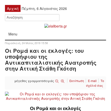
Αρχική
Πέμπτη, 6 Αύγουστος 2026
Menu
Παρασκευή, 24 Μαϊος 2019 15:58
ΠΟΛΙΤΙΚΉ
Οι Ρομά και οι εκλογές: του
υποψήφιου της
ΚΙΝΗΤΟΠΟΙΉΣΕΙΣ
Αντικαπιταλιστικής Ανατροπής
στην Αττική Στάθη Γκότση
ΕΙΔΉΣΕΙΣ
μέγεθος γραμματοσειράς
Εκτύπωση
E-mail
Το
ΑΝΑΚΟΙΝΏΣΕΙΣ
σχόλιό σας
ΑΝΑΛΎΣΕΙΣ
Οι Ρομά και οι εκλογές
ΟΙΚΟΝΟΜΊΑ