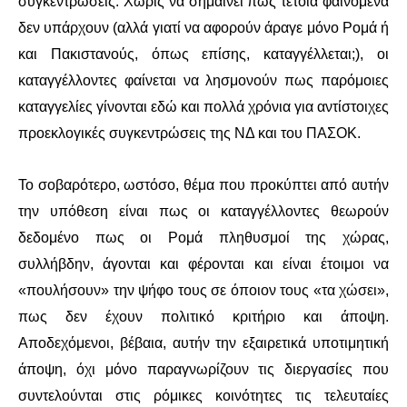
συγκεντρώσεις. Χωρίς να σημαίνει πως τέτοια φαινόμενα
δεν υπάρχουν (αλλά γιατί να αφορούν άραγε μόνο Ρομά ή
ΑΦΡΙΚΉ
και Πακιστανούς, όπως επίσης, καταγγέλλεται;), οι
καταγγέλλοντες φαίνεται να λησμονούν πως παρόμοιες
ΕΡΓΑΤΙΚΌ ΚΊΝΗΜΑ
καταγγελίες γίνονται εδώ και πολλά χρόνια για αντίστοιχες
ΚΙΝΗΤΟΠΟΙΉΣΕΙΣ
προεκλογικές συγκεντρώσεις της ΝΔ και του ΠΑΣΟΚ.
ΕΙΔΉΣΕΙΣ
Το σοβαρότερο, ωστόσο, θέμα που προκύπτει από αυτήν
την υπόθεση είναι πως οι καταγγέλλοντες θεωρούν
ΑΝΑΚΟΙΝΏΣΕΙΣ
δεδομένο πως οι Ρομά πληθυσμοί της χώρας,
συλλήβδην, άγονται και φέρονται και είναι έτοιμοι να
ΑΝΑΛΎΣΕΙΣ
«πουλήσουν» την ψήφο τους σε όποιον τους «τα χώσει»,
ΚΙΝΉΜΑΤΑ
πως δεν έχουν πολιτικό κριτήριο και άποψη.
Αποδεχόμενοι, βέβαια, αυτήν την εξαιρετικά υποτιμητική
ΚΙΝΗΤΟΠΟΙΉΣΕΙΣ
άποψη, όχι μόνο παραγνωρίζουν τις διεργασίες που
συντελούνται στις ρόμικες κοινότητες τις τελευταίες