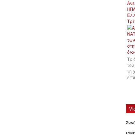
Ανε
ΗΠΑ
Ελλ
Τρί
Το 
του
τη 
επ
Vi
Συν
επα