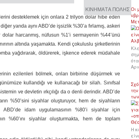
ΚΙΝΉΜΑΤΑ ΠΌΛΗΣ
Οι 
υβρ
lerini desteklemek için onlara 2 trilyon dolar hibe eden
Με
iğer yanda aynı ABD’de işsizlik %30’a fırlamış, askeri
ar dolar harcanmış, nüfusun %1’i sermayenin %44’ünü
nırının altında yaşamakta. Kendi çokuluslu şirketlerinin
Κλε
bomba yağdırarak, öldürerek, işkence ederek müdahale
σημ
ότα
Αρι
rinin ezilenleri bölmek, onları birbirine düşürmek ve
nümüze kullandığı ve kullanacağı bir silah. Sınıfsal
Σχό
την
istemin ve devletin ırkçılığı da o denli derindir. ABD’de
των
rın %50’sini siyahlar oluşturuyor, hem de siyahların
 ABD’de idam uygulamasının %80’i siyahlar için
ının %60’ını siyahlar oluşturmakta, hem de toplam
Η κ
είν