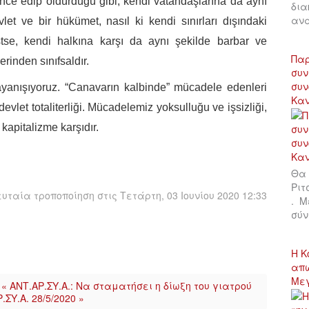
ence edip öldürdüğü gibi, kendi vatandaşlarına da aynı
δια
αν
let ve bir hükümet, nasıl ki kendi sınırları dışındaki
stse, kendi halkına karşı da aynı şekilde barbar ve
Παρ
inden sınıfsaldır.
συν
συν
yanışıyoruz. “Canavarın kalbinde” mücadele edenleri
Κα
devlet totaliterliği. Mücadelemiz yoksulluğu ve işsizliği,
 kapitalizme karşıdır.
Θα 
Ριτ
υταία τροποποίηση στις Τετάρτη, 03 Ιουνίου 2020 12:33
. Μ
σύν
Η Κ
απώ
Με
« ΑΝΤ.ΑΡ.ΣΥ.Α.: Να σταματήσει η δίωξη του γιατρού
ΣΥ.Α. 28/5/2020 »