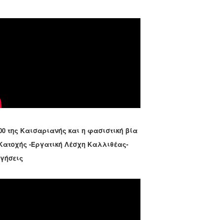
00 της Καισαριανής και η φασιστική βία
 Κατοχής -Εργατική Λέσχη Καλλιθέας-
ηγήσεις