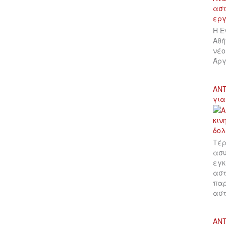
Η Ε
Αθή
νέο
Άργ
ΑΝΤ
για
Τέρ
ασυ
εγκ
αστ
παρ
αστ
ΑΝΤ