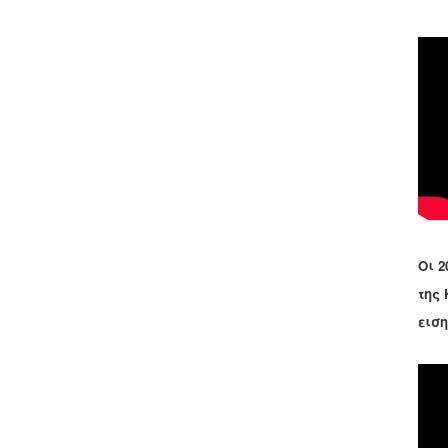
Οι 2
της
εισ