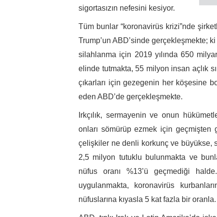
sigortasızın nefesini kesiyor.
Tüm bunlar “koronavirüs krizi”nde şirket
Trump’un ABD’sinde gerçekleşmekte; ki d
silahlanma için 2019 yılında 650 mily
elinde tutmakta, 55 milyon insan açlık sı
çıkarları için gezegenin her köşesine 
eden ABD’de gerçekleşmekte.
Irkçılık, sermayenin ve onun hükümetle
onları sömürüp ezmek için geçmişten gü
çelişkiler ne denli korkunç ve büyükse, s
2,5 milyon tutuklu bulunmakta ve bunla
nüfus oranı %13’ü geçmediği halde.
uygulanmakta, koronavirüs kurbanlar
nüfuslarına kıyasla 5 kat fazla bir oranla.