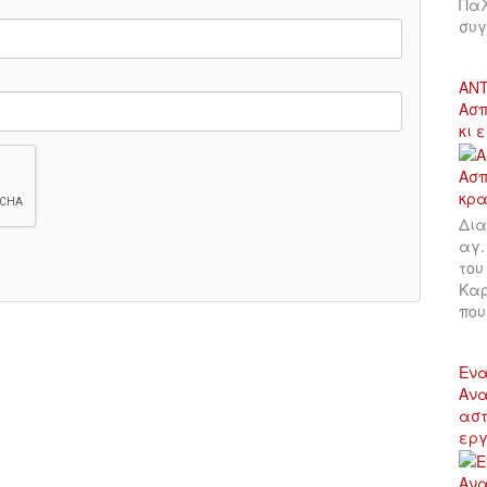
Παλ
συγ
ΑΝΤ
Ασπ
κι 
Δια
αγ.
του
Καρ
πο
Ενα
Ανα
αστ
εργ