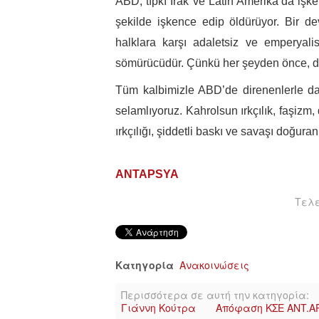
ABD, tıpkı Irak ve Latin Amerika’da işk
şekilde işkence edip öldürüyor. Bir dev
halklara karşı adaletsiz ve emperyali
sömürücüdür. Çünkü her şeyden önce, der
Tüm kalbimizle ABD’de direnenlerle da
selamlıyoruz. Kahrolsun ırkçılık, faşizm, 
ırkçılığı, şiddetli baskı ve savaşı doğuran
ANTAΡSΥΑ
Τελε
Κατηγορία
Ανακοινώσεις
Περισσότερα σε αυτή την κατηγορία:
Γιάννη Κούτρα
Απόφαση ΚΣΕ ANT.AΡ.