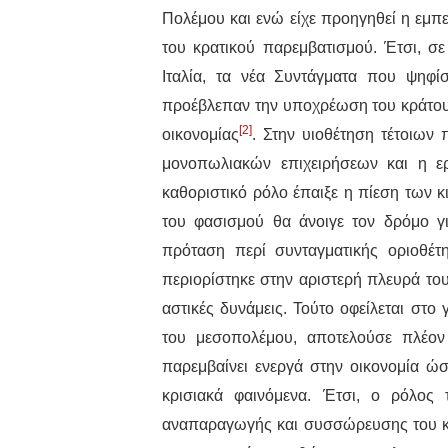
Πολέμου και ενώ είχε προηγηθεί η εμπει
του κρατικού παρεμβατισμού. Έτσι, σ
Ιταλία, τα νέα Συντάγματα που ψηφί
προέβλεπαν την υποχρέωση του κράτους
[2]
οικονομίας
. Στην υιοθέτηση τέτοιων
μονοπωλιακών επιχειρήσεων και η ερ
καθοριστικό ρόλο έπαιξε η πίεση των 
του φασισμού θα άνοιγε τον δρόμο γι
πρόταση περί συνταγματικής οριοθέτ
περιορίστηκε στην αριστερή πλευρά το
αστικές δυνάμεις. Τούτο οφείλεται στο 
του μεσοπολέμου, αποτελούσε πλέον
παρεμβαίνει ενεργά στην οικονομία ώσ
κρισιακά φαινόμενα. Έτσι, ο ρόλος 
αναπαραγωγής και συσσώρευσης του κε