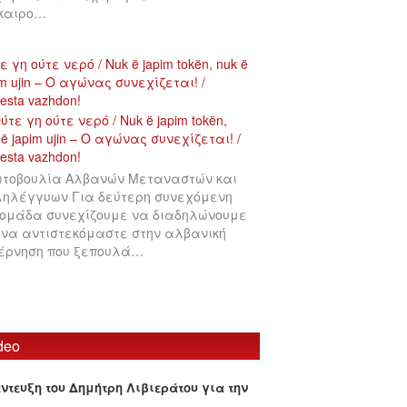
ίκαιρο…
ε γη ούτε νερό / Nuk ë japim tokën, nuk ë
im ujin – Ο αγώνας συνεχίζεται! /
testa vazhdon!
τοβουλία Αλβανών Μεταναστών και
ηλέγγυων Για δεύτερη συνεχόμενη
ομάδα συνεχίζουμε να διαδηλώνουμε
 να αντιστεκόμαστε στην αλβανική
έρνηση που ξεπουλά…
deo
έντευξη του Δημήτρη Λιβιεράτου για την