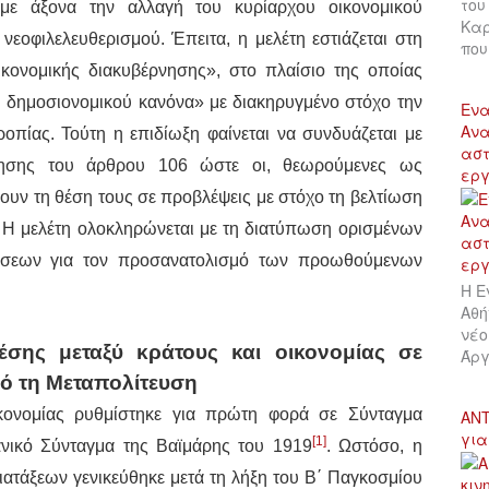
του
με άξονα την αλλαγή του κυρίαρχου οικονομικού
Καρ
νεοφιλελευθερισμού. Έπειτα, η μελέτη εστιάζεται στη
πο
κονομικής διακυβέρνησης», στο πλαίσιο της οποίας
 δημοσιονομικού κανόνα» με διακηρυγμένο στόχο την
Ενα
Ανα
ροπίας. Τούτη η επιδίωξη φαίνεται να συνδυάζεται με
αστ
ίησης του άρθρου 106 ώστε οι, θεωρούμενες ως
εργ
ουν τη θέση τους σε προβλέψεις με στόχο τη βελτίωση
ς. Η μελέτη ολοκληρώνεται με τη διατύπωση ορισμένων
ήσεων για τον προσανατολισμό των προωθούμενων
Η Ε
Αθή
νέο
σης μεταξύ κράτους και οικονομίας σε
Άργ
ό τη Μεταπολίτευση
κονομίας ρυθμίστηκε για πρώτη φορά σε Σύνταγμα
ΑΝΤ
για
[1]
ανικό Σύνταγμα της Βαϊμάρης του 1919
. Ωστόσο, η
ατάξεων γενικεύθηκε μετά τη λήξη του Β΄ Παγκοσμίου