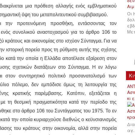
 διακρίνεται μια πρόθεση αλλαγής ενός εμβληματικού
Οι 
σημαντική όψη του μεταπολιτευτικού συμβιβασμού.
δολ
ι την προτεινόμενη προσθήκη, εντάσσοντας τον
εβδ
Μετ
 ενός συνολικού αναστοχασμού για το άρθρο 106 το
ξύ κράτους και οικονομίας στο ισχύον Σύνταγμα. Για να
την ιστορική πορεία προς τη ρύθμιση αυτής της σχέσης
δο κατά την οποία η Ελλάδα αποτέλεσε εξαίρεση στον
ωσης σχετικών διατάξεων στο Σύνταγμα. Η εν λόγω
Κι
ται στον συντηρητικό πολιτικό προσανατολισμό των
λιο πόλεμο, δεν εμπόδισε όμως τη λειτουργία της
ΑΝΤ
Ασπ
νης κρατικής παρέμβασης. Κατόπιν, εξετάζεται η
κι 
ς με τη θεσμική πραγματικότητα κατά την περίοδο της
θηκε στο άρθρο 106 του Συντάγματος του 1975. Το εν
κατά την οποία κυριαρχούσε διεθνώς ο κεϋνσιανισμός
Δια
μβασης του κράτους στην οικονομία, αλλά στην πορεία
αγ.