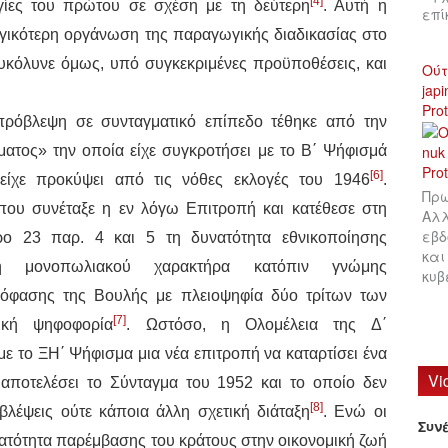
[4]
υργίες του πρώτου σε σχέση με τη δεύτερη
. Αυτή η
επ
ογικότερη οργάνωση της παραγωγικής διαδικασίας στο
ιευκόλυνε όμως, υπό συγκεκριμένες προϋποθέσεις, και
Ούτ
jap
Pro
πρόβλεψη σε συνταγματικό επίπεδο τέθηκε από την
τος» την οποία είχε συγκροτήσει με το Β΄ Ψήφισμά
[6]
ίχε προκύψει από τις νόθες εκλογές του 1946
.
Πρω
 που συνέταξε η εν λόγω Επιτροπή και κατέθεσε στη
Αλλ
εβδ
ο 23 παρ. 4 και 5 τη δυνατότητα εθνικοποίησης
και
 ή μονοπωλιακού χαρακτήρα κατόπιν γνώμης
κυβ
απόφασης της Βουλής με πλειοψηφία δύο τρίτων των
[7]
ική ψηφοφορία
. Ωστόσο, η Ολομέλεια της Δ΄
ε το ΞΗ΄ Ψήφισμα μια νέα επιτροπή να καταρτίσει ένα
Vi
 αποτελέσει το Σύνταγμα του 1952 και το οποίο δεν
[8]
λέψεις ούτε κάποια άλλη σχετική διάταξη
. Ενώ οι
Συν
νατότητα παρέμβασης του κράτους στην οικονομική ζωή