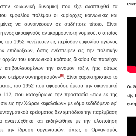
επα
την κοινωνική δυναμική που είχε αναπτυχθεί τα
του εμφυλίου πολέμου οι κυρίαρχες κοινωνικές και
ιμένες να συναινέσουν σε οτιδήποτε τέτοιο. Είναι
ση ενός ακραιφνούς αντικομμουνιστή νομικού, ο οποίος
ος του 1952 «ενέπεσεν εις περίοδον εμφυλίου αγώνος
ν επιδιώξεων, όστις ενέσπειρεν εις την πολιτικήν
ν αρχών του κοινωνικού κράτους δικαίου θα παρείχεν
 επιβουλευομένων την έννομον τάξιν, ήτις ούτως
[9]
τον στείρον συντηρητισμόν»
. Είναι χαρακτηριστικό το
γματος του 1952 που αφορούσε άμεσα την οικονομική
Οι 2
ου 112, που κατοχύρωνε την προστασία «των εκ της
της
εισ
ιν εις την Χώραν κεφαλαίων» με νόμο εκδιδόμενο εφ’
συνταγματικού ερείσματος δεν εμπόδισε την παρέμβαση
ία αναπτύχθηκε και εκδηλώθηκε με την υλοποίηση
με την ίδρυση οργανισμών, όπως ο Οργανισμός