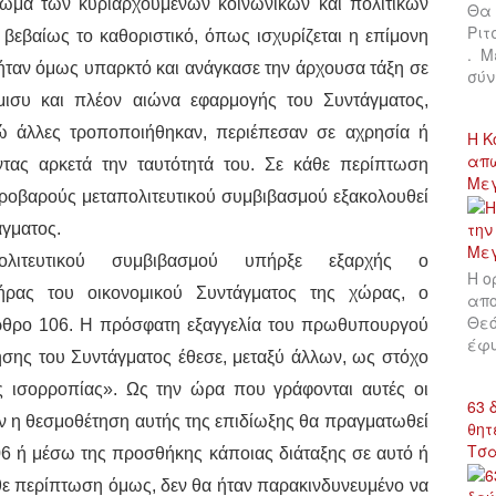
πωμα των κυριαρχούμενων κοινωνικών και πολιτικών
Θα 
Ριτ
βεβαίως το καθοριστικό, όπως ισχυρίζεται η επίμονη
. Μ
 ήταν όμως υπαρκτό και ανάγκασε την άρχουσα τάξη σε
σύν
μισυ και πλέον αιώνα εφαρμογής του Συντάγματος,
νώ άλλες τροποποιήθηκαν, περιέπεσαν σε αχρησία ή
Η Κ
απώ
ντας αρκετά την ταυτότητά του. Σε κάθε περίπτωση
Με
τεροβαρούς μεταπολιτευτικού συμβιβασμού εξακολουθεί
άγματος.
ολιτευτικού συμβιβασμού υπήρξε εξαρχής ο
Η ο
τήρας του οικονομικού Συντάγματος της χώρας, ο
απο
Θεό
άρθρο 106. Η πρόσφατη εξαγγελία του πρωθυπουργού
έφυ
ησης του Συντάγματος έθεσε, μεταξύ άλλων, ως στόχο
ς ισορροπίας». Ως την ώρα που γράφονται αυτές οι
63 
εάν η θεσμοθέτηση αυτής της επιδίωξης θα πραγματωθεί
θητ
Τσ
6 ή μέσω της προσθήκης κάποιας διάταξης σε αυτό ή
άθε περίπτωση όμως, δεν θα ήταν παρακινδυνευμένο να