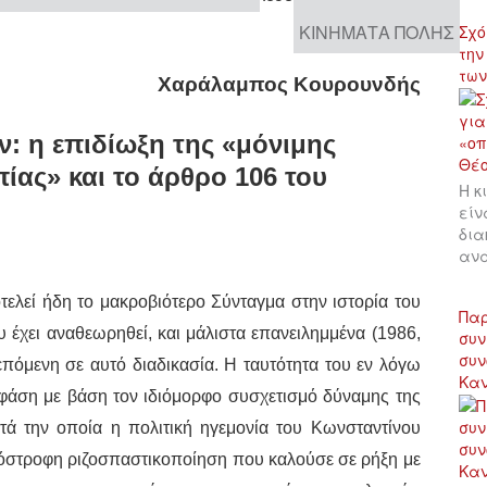
ΚΙΝΉΜΑΤΑ ΠΌΛΗΣ
Σχό
την
των
Χαράλαμπος Κουρουνδής
ν: η επιδίωξη της «μόνιμης
ίας» και το άρθρο 106 του
Η κ
είν
δια
αν
ελεί ήδη το μακροβιότερο Σύνταγμα στην ιστορία του
Παρ
υ έχει αναθεωρηθεί, και μάλιστα επανειλημμένα (1986,
συν
συν
επόμενη σε αυτό διαδικασία. Η ταυτότητα του εν λόγω
Κα
άση με βάση τον ιδιόμορφο συσχετισμό δύναμης της
τά την οποία η πολιτική ηγεμονία του Κωνσταντίνου
όστροφη ριζοσπαστικοποίηση που καλούσε σε ρήξη με