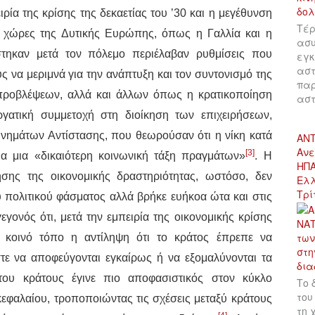
ρία της κρίσης της δεκαετίας του ’30 και η μεγέθυνση
Τέρ
ε χώρες της Δυτικής Ευρώπης, όπως η Γαλλία και η
ασυ
στηκαν μετά τον πόλεμο περιέλαβαν ρυθμίσεις που
εγκ
αστ
 να μεριμνά για την ανάπτυξη και τον συντονισμό της
παρ
 προβλέψεων, αλλά και άλλων όπως η κρατικοποίηση
αστ
γατική συμμετοχή στη διοίκηση των επιχειρήσεων,
κινημάτων Αντίστασης, που θεωρούσαν ότι η νίκη κατά
ΑΝΤ
Ανε
[3]
α μια «δικαιότερη κοινωνική τάξη πραγμάτων»
. Η
ΗΠΑ
ησης της οικονομικής δραστηριότητας, ωστόσο, δεν
Ελλ
Τρί
υ πολιτικού φάσματος αλλά βρήκε ευήκοα ώτα και στις
γεγονός ότι, μετά την εμπειρία της οικονομικής κρίσης
 κοινό τόπο η αντίληψη ότι το κράτος έπρεπε να
τε να αποφεύγονται εγκαίρως ή να εξομαλύνονται τα
του κράτους έγινε πιο αποφασιστικός στον κύκλο
Το 
του
φαλαίου, τροποποιώντας τις σχέσεις μεταξύ κράτους
τη 