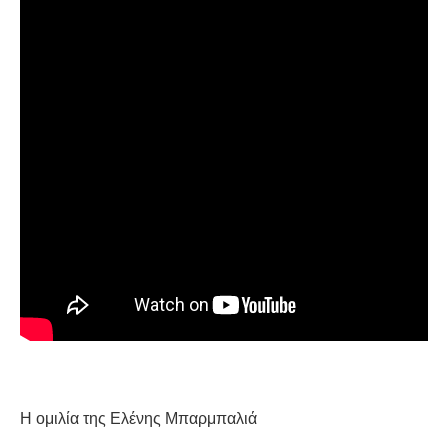
ΕΙΔΉΣΕΙΣ
ΑΝΑΚΟΙΝΏΣΕΙΣ
ΝΕΟΛΑΊΑ
ΑΝΤΙΦΑΣΙΣΤΙΚΌ
ΑΝΤΙΡΑΤΣΙΣΤΙΚΌ
ΓΥΝΑΙΚΕΊΟ
LGBTQIA+
ΠΕΡΙΒΆΛΛΟΝ
ΚΙΝΉΜΑΤΑ ΠΌΛΗΣ
Η ομιλία της Ελένης Μπαρμπαλιά