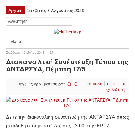
Αρχική
Σάββατο, 8 Αύγουστος 2026
Menu
Σάββατο, 18 Μαϊος 2019 11:27
ΠΟΛΙΤΙΚΉ
Διακαναλική Συνέντευξη Τύπου της
ΑΝΤΑΡΣΥΑ, Πέμπτη 17/5
ΚΙΝΗΤΟΠΟΙΉΣΕΙΣ
μέγεθος γραμματοσειράς
Εκτύπωση
E-mail
Το
ΕΙΔΉΣΕΙΣ
σχόλιό σας
ΑΝΑΚΟΙΝΏΣΕΙΣ
ΑΝΑΛΎΣΕΙΣ
Δείτε την διακαναλική συνέντευξη της ΑΝΤΑΡΣΥΑ όπως
μεταδόθηκε σήμερα (17/5) στις 13:00 στην ΕΡΤ2
ΟΙΚΟΝΟΜΊΑ