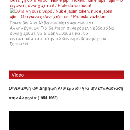
αγώνας συνεχίζεται! / Protesta vazhdon!
Πρωτοβουλία Αλβανών Μεταναστών και
Αλληλέγγυων Για δεύτερη συνεχόμενη εβδομάδα
συνεχίζουμε να διαδηλώνουμε και να
αντιστεκόμαστε στην αλβανική κυβέρνηση που
ξεπουλά…
Video
Συνέντευξη του Δημήτρη Λιβιεράτου για την επανάσταση
στην Αλγερία (1954-1962)