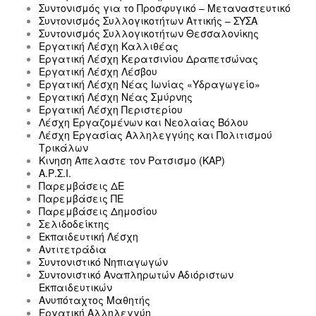
Συντονισμός για το Προσφυγικό – Μεταναστευτικό
Συντονισμός Συλλογικοτήτων Αττικής – ΣΥΣΑ
Συντονισμός Συλλογικοτήτων Θεσσαλονίκης
Εργατική Λέσχη Καλλιθέας
Εργατική Λέσχη Κερατσινίου Δραπετσώνας
Εργατική Λέσχη Λέσβου
Εργατική Λέσχη Νέας Ιωνίας «Υδραγωγείο»
Εργατική Λέσχη Νέας Σμύρνης
Εργατική Λέσχη Περιστερίου
Λέσχη Εργαζομένων και Νεολαίας Βόλου
Λέσχη Εργασίας Αλληλεγγύης και Πολιτισμού
Τρικάλων
Κινηση Απελαστε τον Ρατσισμο (ΚΑΡ)
Α.Ρ.Σ.Ι.
Παρεμβάσεις ΔΕ
Παρεμβάσεις ΠΕ
Παρεμβάσεις Δημοσίου
Σελιδοδείκτης
Εκπαιδευτική Λέσχη
Αντιτετράδια
Συντονιστικό Νηπιαγωγών
Συντονιστικό Αναπληρωτών Αδιόριστων
Εκπαιδευτικών
Ανυπόταχτος Μαθητής
Εργατική Αλληλεγγύη