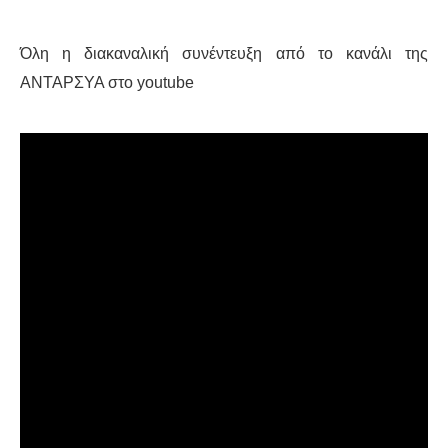
ΔΙΕΘΝΉ
Όλη η διακαναλική συνέντευξη από το κανάλι της
ΑΝΤΑΡΣΥΑ στο youtube
ΕΙΔΉΣΕΙΣ
ΚΌΣΜΟΣ
ΑΝΑΤΟΛΙΚΉ ΕΥΡΏΠΗ / ΒΑΛΚΆΝΙΑ
ΔΥΤΙΚΉ ΕΥΡΏΠΗ
ΜΈΣΗ ΑΝΑΤΟΛΉ / ΒΌΡΕΙΑ ΑΦΡΙΚΉ
ΒΌΡΕΙΑ ΑΜΕΡΙΚΉ
ΛΑΤΙΝΙΚΉ ΑΜΕΡΙΚΉ
ΑΣΊΑ / ΩΚΕΑΝΊΑ