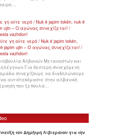
ίκαιρο…
ε γη ούτε νερό / Nuk ë japim tokën, nuk ë
im ujin – Ο αγώνας συνεχίζεται! /
testa vazhdon!
τοβουλία Αλβανών Μεταναστών και
ηλέγγυων Για δεύτερη συνεχόμενη
ομάδα συνεχίζουμε να διαδηλώνουμε
 να αντιστεκόμαστε στην αλβανική
έρνηση που ξεπουλά…
deo
έντευξη του Δημήτρη Λιβιεράτου για την