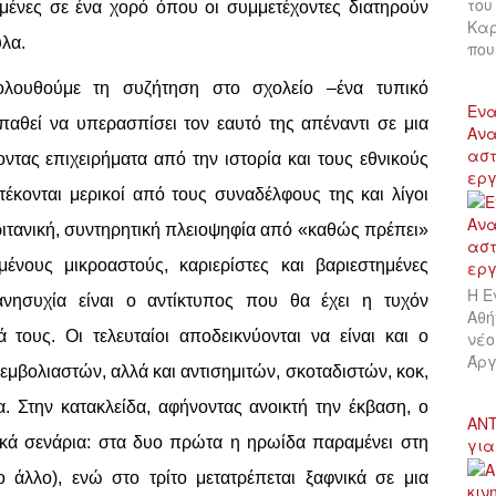
του
μένες σε ένα χορό όπου οι συμμετέχοντες διατηρούν
Καρ
λα.
πο
κολουθούμε τη συζήτηση στο σχολείο –ένα τυπικό
Ενα
αθεί να υπερασπίσει τον εαυτό της απέναντι σε μια
Ανα
αστ
ντας επιχειρήματα από την ιστορία και τους εθνικούς
εργ
έκονται μερικοί από τους συναδέλφους της και λίγοι
υριτανική, συντηρητική πλειοψηφία από «καθώς πρέπει»
ένους μικροαστούς, καριερίστες και βαριεστημένες
Η Ε
νησυχία είναι ο αντίκτυπος που θα έχει η τυχόν
Αθή
τους. Οι τελευταίοι αποδεικνύονται να είναι και ο
νέο
Άργ
εμβολιαστών, αλλά και αντισημιτών, σκοταδιστών, κοκ,
. Στην κατακλείδα, αφήνοντας ανοικτή την έκβαση, ο
ΑΝΤ
ικά σενάρια: στα δυο πρώτα η ηρωίδα παραμένει στη
για
ο άλλο), ενώ στο τρίτο μετατρέπεται ξαφνικά σε μια