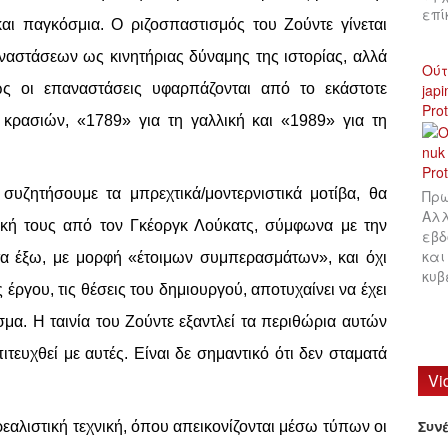
επ
και παγκόσμια. Ο ριζοσπαστισμός του Ζούντε γίνεται
αστάσεων ως κινητήριας δύναμης της ιστορίας, αλλά
Ούτ
jap
ς οι επαναστάσεις υφαρπάζονται από το εκάστοτε
Pro
κρασιών, «1789» για τη γαλλική και «1989» για τη
υζητήσουμε τα μπρεχτικά/μοντερνιστικά μοτίβα, θα
Πρω
Αλλ
τική τους από τον Γκέοργκ Λούκατς, σύμφωνα με την
εβδ
και
τα έξω, με μορφή «έτοιμων συμπερασμάτων», και όχι
κυβ
έργου, τις θέσεις του δημιουργού, αποτυχαίνει να έχει
σμα. Η ταινία του Ζούντε εξαντλεί τα περιθώρια αυτών
πιτευχθεί με αυτές. Είναι δε σημαντικό ότι δεν σταματά
Vi
Συν
α ρεαλιστική τεχνική, όπου απεικονίζονται μέσω τύπων οι