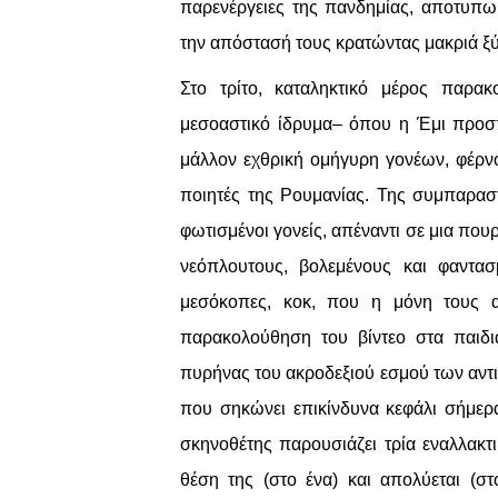
παρενέργειες της πανδημίας, αποτυπω
την απόστασή τους κρατώντας μακριά ξύ
Στο τρίτο, καταληκτικό μέρος παρα
μεσοαστικό ίδρυμα– όπου η Έμι προσπ
μάλλον εχθρική ομήγυρη γονέων, φέρνο
ποιητές της Ρουμανίας. Της συμπαραστ
φωτισμένοι γονείς, απέναντι σε μια πο
νεόπλουτους, βολεμένους και φαντασμ
μεσόκοπες, κοκ, που η μόνη τους α
παρακολούθηση του βίντεο στα παιδιά 
πυρήνας του ακροδεξιού εσμού των αντι
που σηκώνει επικίνδυνα κεφάλι σήμερα
σκηνοθέτης παρουσιάζει τρία εναλλακτ
θέση της (στο ένα) και απολύεται (στ