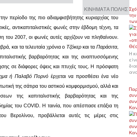
ΚΙΝΉΜΑΤΑ ΠΌΛΗΣ
Σχό
την
στην περίοδο της πιο αδιαμφισβήτητης κυριαρχίας του
των
τικές, αντικαπιταλιστικές φωνές στην έβδομη τέχνη, τα
ρίση του 2007, οι φωνές αυτές αρχίζουν να πληθαίνουν.
ρά, και τα τελευταία χρόνια ο
Τζόκερ
και τα
Παράσιτα
,
Η κ
πιταλιστικής βαρβαρότητας και της αναπτυσσόμενης
είν
δια
ησης σε διάφορες όψεις και πτυχές τους. Η πρόσφατη
αν
ημα ή Παλαβό Πορνό
έρχεται να προσθέσει ένα νέο
οντωτική της σάτιρα του αστικού κομφορμισμού, αλλά και
Παρ
συν
σεων της καπιταλιστικής βαρβαρότητας και της
συν
ημίας του COVID. Η ταινία, που απέσπασε επάξια τη
Κα
ου Βερολίνου, προβάλλεται αυτές τις μέρες στις