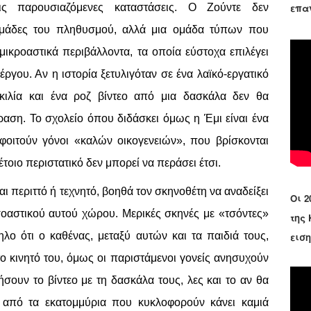
επα
ις παρουσιαζόμενες καταστάσεις. Ο Ζούντε δεν
ς ομάδες του πληθυσμού, αλλά μια ομάδα τύπων που
μικροαστικά περιβάλλοντα, τα οποία εύστοχα επιλέγει
ργου. Αν η ιστορία ξετυλιγόταν σε ένα λαϊκό-εργατικό
κιλία και ένα ροζ βίντεο από μια δασκάλα δεν θα
αση. Το σχολείο όπου διδάσκει όμως η Έμι είναι ένα
φοιτούν γόνοι «καλών οικογενειών», που βρίσκονται
τοιο περιστατικό δεν μπορεί να περάσει έτσι.
ναι περιττό ή τεχνητό, βοηθά τον σκηνοθέτη να αναδείξει
Οι 2
σοαστικού αυτού χώρου. Μερικές σκηνές με «τσόντες»
της
ο ότι ο καθένας, μεταξύ αυτών και τα παιδιά τους,
εισ
στο κινητό του, όμως οι παριστάμενοι γονείς ανησυχούν
ουν το βίντεο με τη δασκάλα τους, λες και το αν θα
 από τα εκατομμύρια που κυκλοφορούν κάνει καμιά