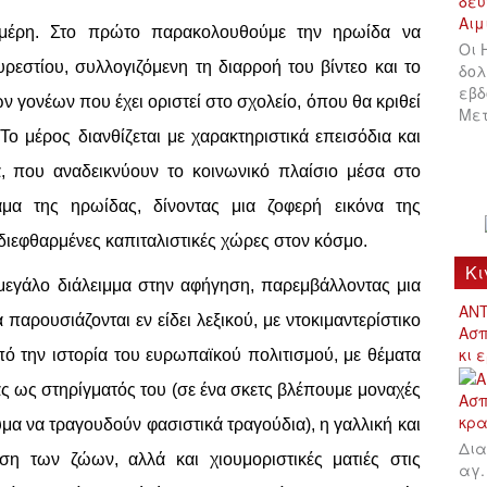
ά μέρη. Στο πρώτο παρακολουθούμε την ηρωίδα να
Οι 
ρεστίου, συλλογιζόμενη τη διαρροή του βίντεο και το
δολ
εβδ
 γονέων που έχει οριστεί στο σχολείο, όπου θα κριθεί
Μετ
ο μέρος διανθίζεται με χαρακτηριστικά επεισόδια και
 που αναδεικνύουν το κοινωνικό πλαίσιο μέσα στο
μα της ηρωίδας, δίνοντας μια ζοφερή εικόνα της
διεφθαρμένες καπιταλιστικές χώρες στον κόσμο.
Κι
 μεγάλο διάλειμμα στην αφήγηση, παρεμβάλλοντας μια
ΑΝΤ
παρουσιάζονται εν είδει λεξικού, με ντοκιμαντερίστικο
Ασπ
κι 
πό την ιστορία του ευρωπαϊκού πολιτισμού, με θέματα
ς ως στηρίγματός του (σε ένα σκετς βλέπουμε μοναχές
υμα να τραγουδούν φασιστικά τραγούδια), η γαλλική και
Δια
ση των ζώων, αλλά και χιουμοριστικές ματιές στις
αγ.