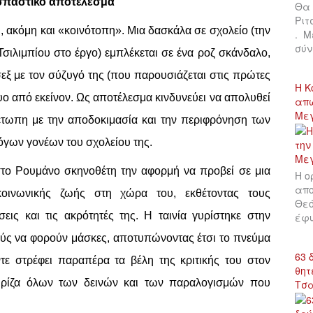
οσπαστικό αποτέλεσμα
Θα 
Ριτ
, ακόμη και «κοινότοπη». Μια δασκάλα σε σχολείο (την
. Μ
σύν
σιλιμπίου στο έργο) εμπλέκεται σε ένα ροζ σκάνδαλο,
εξ με τον σύζυγό της (που παρουσιάζεται στις πρώτες
Η Κ
κτυο από εκείνον. Ως αποτέλεσμα κινδυνεύει να απολυθεί
απώ
Με
ιμέτωπη με την αποδοκιμασία και την περιφρόνηση των
όγων γονέων του σχολείου της.
 στο Ρουμάνο σκηνοθέτη την αφορμή να προβεί σε μια
Η ο
απο
 κοινωνικής ζωής στη χώρα του, εκθέτοντας τους
Θεό
σεις και τις ακρότητές της. Η ταινία γυρίστηκε στην
έφυ
ούς να φορούν μάσκες, αποτυπώνοντας έτσι το πνεύμα
63 
ε στρέφει παραπέρα τα βέλη της κριτικής του στον
θητ
τη ρίζα όλων των δεινών και των παραλογισμών που
Τσ