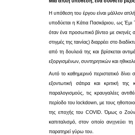
Μια απλή υπόθεση, ένα σύνθετο ριζ
Η υπόθεση του έργου είναι μάλλον απλή
υποδύεται η Κάτια Πασκάριου, ως Έμι Τ
όταν ένα προσωπικό βίντεο με σκηνές σ
στιγμές της ταινίας) διαρρέει στο διαδί
από τη δουλειά της και βρίσκεται αντ
εξοργισμένων, συντηρητικών και ηθικολ
Αυτό το καθημερινό περιστατικό δίνει
εξοντωτική σάτιρα και κριτική της
παραλογισμούς, τις κραυγαλέες αντιθέ
περίοδο του
lockdown
, με τους ηθοποι
της εποχής του COVID. Όμως ο Ζούντ
καπιταλισμό, στον οποίο ανιχνεύει 
παρατηρεί γύρω του.