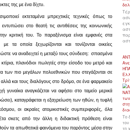
κτες της με ένα δίχτυ.
Τέρ
μοποιεί εκτεταμένα μπρεχτικές τεχνικές όπως το
ασυ
εγκ
 εντυπώσει στο θεατή τις αντιθέσεις της κοινωνικής
αστ
παρ
 την κριτική του. Το παραξένισμα είναι εμφανές στα
αστ
ε τα οποία ξεχωρίζονται και τονίζονται οικείες
 ώστε να αναδειχτεί η μεταξύ τους σύνδεση: σπασμένα
ΑΝΤ
Ανε
 κτίρια, πλανόδιοι πωλητές στην είσοδο του μετρό και
ΗΠΑ
τα των πιο μεγάλων πολυεθνικών που στεγάζονται σε
Ελλ
Τρί
 αλλά και τους διαλόγους στο δρόμο, σε ένα φαρμακείο
ή γυναίκα αναγκάζεται να αφήσει στο ταμείο μερικά
ηρώσει), καταγράφεται η εξαχρείωση των ηθών, η τυφλή
όσμου, οι ακραίες ατομικιστικές συμπεριφορές, όλα
Το 
Στα σκετς από την άλλη η διδακτική πρόθεση είναι
του
τη 
ούν τα απωθητικά φαινόμενα του παρόντος μέσα στην