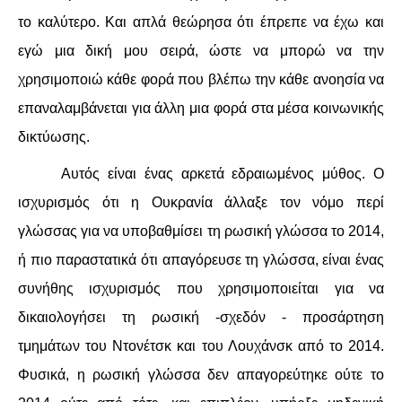
το καλύτερο. Και απλά θεώρησα ότι έπρεπε να έχω και
ΑΦΡΙΚΉ
εγώ μια δική μου σειρά, ώστε να μπορώ να την
χρησιμοποιώ κάθε φορά που βλέπω την κάθε ανοησία να
ΕΡΓΑΤΙΚΌ ΚΊΝΗΜΑ
επαναλαμβάνεται για άλλη μια φορά στα μέσα κοινωνικής
ΚΙΝΗΤΟΠΟΙΉΣΕΙΣ
δικτύωσης.
Αυτός είναι ένας αρκετά εδραιωμένος μύθος. Ο
ΕΙΔΉΣΕΙΣ
ισχυρισμός ότι η Ουκρανία άλλαξε τον νόμο περί
ΑΝΑΚΟΙΝΏΣΕΙΣ
γλώσσας για να υποβαθμίσει τη ρωσική γλώσσα το 2014,
ή πιο παραστατικά ότι απαγόρευσε τη γλώσσα, είναι ένας
ΑΝΑΛΎΣΕΙΣ
συνήθης ισχυρισμός που χρησιμοποιείται για να
ΚΙΝΉΜΑΤΑ
δικαιολογήσει τη ρωσική -σχεδόν - προσάρτηση
τμημάτων του Ντονέτσκ και του Λουχάνσκ από το 2014.
ΚΙΝΗΤΟΠΟΙΉΣΕΙΣ
Φυσικά, η ρωσική γλώσσα δεν απαγορεύτηκε ούτε το