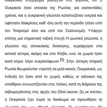
ουκρανικό επιχείρημα βασίζεται στο γεγονός ότι η
Ουκρανία ήταν αποικία της Ρωσίας για εκατοντάδες
χρόνια, και η ουκρανική γλώσσα καταπιεζόταν ενεργά και
υφίστατο διακρίσεις καθ' όλη αυτή την περίοδο (τόσο υπό
τον Τσαρισμό όσο και υπό τον Σταλινισμό). Υπάρχει
επίσης μια σημαντική ταξική πτυχή: Η ρωσική γλώσσα, η
γλώσσα της αποικιακής διοίκησης, κυριάρχησε στα
αστικά κέντρα, ακόμη και στο Κίεβο, ενώ τα χωριά ήταν
[5]
κατά κύριο λόγο ουκρανόφωνα
. Στην ύστερη τσαρική
Ρωσία θεωρούνταν ντροπή να μιλά κανείς Ουκρανικά, ως
ένδειξη ότι ήταν από το χωριό, καθώς οι κάτοικοι της
υπαίθρου συνωστίζονταν στις πόλεις κατά τη διάρκεια της
εκβιομηχάνισης στις αρχές του 20ού αιώνα. Ως εκ τούτου,
η Ουκρανία έχει τώρα το δικαίωμα να προωθήσει τη