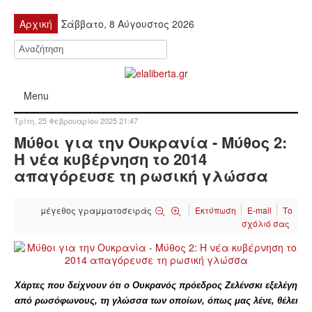
Αρχική
Σάββατο, 8 Αύγουστος 2026
Menu
Τρίτη, 25 Φεβρουαρίου 2025 21:47
ΠΟΛΙΤΙΚΉ
Μύθοι για την Ουκρανία - Μύθος 2:
Η νέα κυβέρνηση το 2014
ΚΙΝΗΤΟΠΟΙΉΣΕΙΣ
απαγόρευσε τη ρωσική γλώσσα
ΕΙΔΉΣΕΙΣ
μέγεθος γραμματοσειράς
Εκτύπωση
E-mail
Το
σχόλιό σας
ΑΝΑΚΟΙΝΏΣΕΙΣ
ΑΝΑΛΎΣΕΙΣ
Χάρτες που δείχνουν ότι ο Ουκρανός πρόεδρος Ζελένσκι εξελέγη
από ρωσόφωνους, τη γλώσσα των οποίων, όπως μας λένε, θέλει
ΟΙΚΟΝΟΜΊΑ