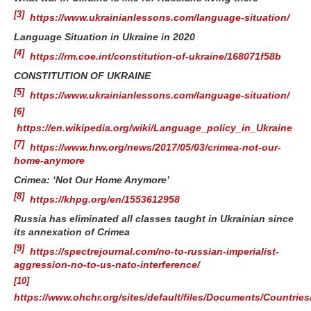
[3]
https://www.ukrainianlessons.com/language-situation/
Language Situation in Ukraine in 2020
[4]
https://rm.coe.int/constitution-of-ukraine/168071f58b
CONSTITUTION OF UKRAINE
[5]
https://www.ukrainianlessons.com/language-situation/
[6]
https://en.wikipedia.org/wiki/Language_policy_in_Ukraine
[7]
https://www.hrw.org/news/2017/05/03/crimea-not-our-
home-anymore
Crimea: ‘Not Our Home Anymore’
[8]
https://khpg.org/en/1553612958
Russia has eliminated all classes taught in Ukrainian since
its annexation of Crimea
[9]
https://spectrejournal.com/no-to-russian-imperialist-
aggression-no-to-us-nato-interference/
[10]
https://www.ohchr.org/sites/default/files/Documents/Countri