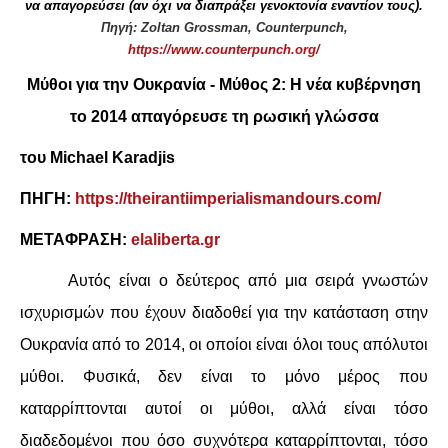
να απαγορεύσει (αν όχι να διαπράξει γενοκτονία εναντίον τους).
Πηγή: Zoltan Grossman, Counterpunch,
ΔΙΕΘΝΉ
https://www.counterpunch.org/
Μύθοι για την Ουκρανία - Μύθος 2:
Η νέα κυβέρνηση
ΕΙΔΉΣΕΙΣ
το 2014 απαγόρευσε τη ρωσική γλώσσα
ΚΌΣΜΟΣ
του
Michael Karadjis
ΑΝΑΤΟΛΙΚΉ ΕΥΡΏΠΗ / ΒΑΛΚΆΝΙΑ
ΠΗΓΗ
:
https://theirantiimperialismandours.com/
ΜΕΤΑΦΡΑΣΗ
:
elaliberta.gr
ΔΥΤΙΚΉ ΕΥΡΏΠΗ
Αυτός είναι ο δεύτερος από μια σειρά γνωστών
ΜΈΣΗ ΑΝΑΤΟΛΉ / ΒΌΡΕΙΑ ΑΦΡΙΚΉ
ισχυρισμών που έχουν διαδοθεί για την κατάσταση στην
ΒΌΡΕΙΑ ΑΜΕΡΙΚΉ
Ουκρανία από το 2014, οι οποίοι είναι όλοι τους απόλυτοι
μύθοι. Φυσικά, δεν είναι το μόνο μέρος που
ΛΑΤΙΝΙΚΉ ΑΜΕΡΙΚΉ
καταρρίπτονται αυτοί οι μύθοι, αλλά είναι τόσο
διαδεδομένοι που όσο συχνότερα καταρρίπτονται, τόσο
ΑΣΊΑ / ΩΚΕΑΝΊΑ