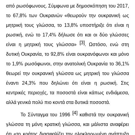
ΙΣΤΟΡΊΑ / ΘΕΩΡΊΑ
από ρωσόφωνους. Σύμφωνα με δημοσκόπηση του 2017,
το 67,8% των Ουκρανών «θεωρούν την ουκρανική ως
ΙΣΤΟΡΊΑ
μητρική τους γλώσσα, το 13,8% υποστήριξε ότι είναι η
ΘΕΩΡΊΑ
ρωσική, ενώ το 17,4% δήλωσε ότι και οι δύο γλώσσες
[3]
είναι η μητρική τους γλώσσα»
. Ωστόσο, ενώ στη
ΠΟΛΙΤΙΣΜΌΣ
δυτική Ουκρανία, το 92,8% είναι ουκρανόφωνοι και μόνο
ΛΟΓΟΤΕΧΝΊΑ / ΤΈΧΝΗ
το 1,9% ρωσόφωνοι, στην ανατολική Ουκρανία το 36,1%
θεωρεί την ουκρανική γλώσσα ως μητρική του γλώσσα
ΜΟΥΣΙΚΉ
έναντι 24,3% που δηλώνει ότι είναι η ρωσική. Στις
ΚΙΝΗΜΑΤΟΓΡΆΦΟΣ
κεντρικές περιοχές, τα ποσοστά είναι κάπως ενδιάμεσα,
αλλά γενικά πολύ πιο κοντά στα δυτικά ποσοστά.
[4]
Το Σύνταγμα του 1996
καθιστά την ουκρανική
γλώσσα τη μόνη κρατική γλώσσα, και μάλιστα αναφέρει
ότι «το κράτος διασφαλίζει την ολοκληρωμένη ανάπτυξη