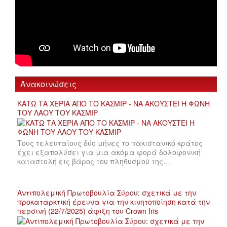
Ανακοινώσεις
ΚΑΤΩ ΤΑ ΧΕΡΙΑ ΑΠΟ ΤΟ ΚΑΣΜΙΡ - ΝΑ ΑΚΟΥΣΤΕΙ Η ΦΩΝΗ
ΤΟΥ ΛΑΟΥ ΤΟΥ ΚΑΣΜΙΡ
Τους τελευταίους δύο μήνες το πακιστανικό κράτος
έχει εξαπολύσει για μια ακόμα φορά δολοφονική
καταστολή εις βάρος του πληθυσμού της…
Αντιπολεμική Πρωτοβουλία Σύρου: σχετικά με την
προκαταρκτική έρευνα για την κινητοποίηση κατά την
περσινή (22/7/2025) άφιξη του Crown Iris