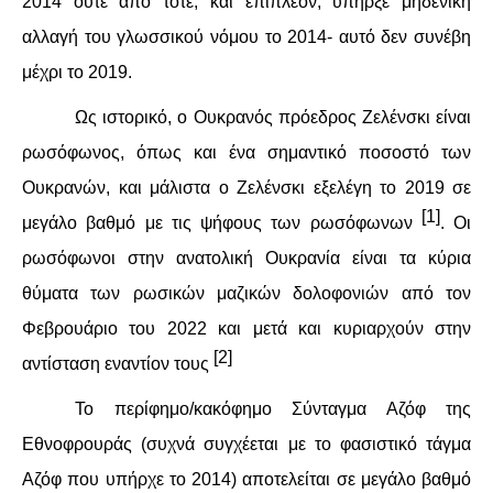
ΕΙΔΉΣΕΙΣ
2014 ούτε από τότε, και επιπλέον, υπήρξε μηδενική
αλλαγή του γλωσσικού νόμου το 2014- αυτό δεν συνέβη
ΑΝΑΚΟΙΝΏΣΕΙΣ
μέχρι το 2019.
ΝΕΟΛΑΊΑ
Ως ιστορικό, ο Ουκρανός πρόεδρος Ζελένσκι είναι
ρωσόφωνος, όπως και ένα σημαντικό ποσοστό των
ΑΝΤΙΦΑΣΙΣΤΙΚΌ
Ουκρανών, και μάλιστα ο Ζελένσκι εξελέγη το 2019 σε
[1]
ΑΝΤΙΡΑΤΣΙΣΤΙΚΌ
μεγάλο βαθμό με τις ψήφους των ρωσόφωνων
. Οι
ρωσόφωνοι στην ανατολική Ουκρανία είναι τα κύρια
ΓΥΝΑΙΚΕΊΟ
θύματα των ρωσικών μαζικών δολοφονιών από τον
Φεβρουάριο του 2022 και μετά και κυριαρχούν στην
LGBTQIA+
[2]
αντίσταση εναντίον τους
ΠΕΡΙΒΆΛΛΟΝ
Το περίφημο/κακόφημο Σύνταγμα Αζόφ της
ΚΙΝΉΜΑΤΑ ΠΌΛΗΣ
Εθνοφρουράς (συχνά συγχέεται με το φασιστικό τάγμα
Αζόφ που υπήρχε το 2014) αποτελείται σε μεγάλο βαθμό