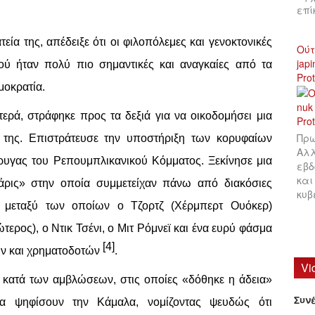
επ
εία της, απέδειξε ότι οι φιλοπόλεμες και γενοκτονικές
Ούτ
jap
μού ήταν πολύ πιο σημαντικές και αναγκαίες από τα
Pro
μοκρατία.
τερά, στράφηκε προς τα δεξιά για να οικοδομήσει μια
Πρω
α της. Επιστράτευσε την υποστήριξη των κορυφαίων
Αλλ
έρυγας του Ρεπουμπλικανικού Κόμματος. Ξεκίνησε μια
εβδ
και
Χάρις» στην οποία συμμετείχαν πάνω από διακόσιες
κυβ
, μεταξύ των οποίων ο Τζορτζ (Χέρμπερτ Ουόκερ)
ερος), ο Ντικ Τσένι, ο Μιτ Ρόμνεϊ και ένα ευρύ φάσμα
[4]
ν και χρηματοδοτών
.
Vi
 κατά των αμβλώσεων, στις οποίες «δόθηκε η άδεια»
Συν
α ψηφίσουν την Κάμαλα, νομίζοντας ψευδώς ότι