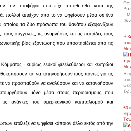
Θα 
υν την υποψήφια που είχε τοποθετηθεί κατά της
Ριτ
. Μ
τικά, πολλοί απείχαν από το να ψηφίσουν μέσα σε ένα
σύν
του οποίου τα δύο πρόσωπα του θανάτου εξαφανίζουν
ς, τους συγγενείς, τις αναμνήσεις και τις πατρίδες τους
Η Κ
απώ
ιωνιστικής βίας εξόντωσης που υποστηρίζεται από τις
Με
 Κόμματος - κυρίως λευκοί φιλελεύθεροι και κεντρώοι
Η ο
ρονθοκοπήσουν και να κατηγορήσουν τους πάντες για τις
απο
οτέ να προσπαθούν να αναλύσουν και να κατανοήσουν
Θεό
έφυ
λειτουργήσουν μόνο μέσα στους περιορισμούς που
τις ανάγκες του αμερικανικού καπιταλισμού και
63 
θητ
Τσ
ρώπων επέλεξε να ψηφίσει κάποιον άλλο εκτός από την