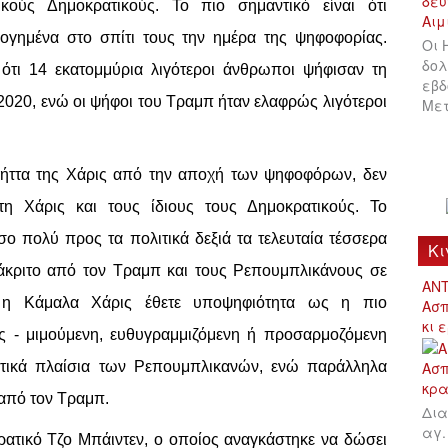
κούς Δημοκρατικούς. Το πιο σημαντικό είναι ότι
λογημένα στο σπίτι τους την ημέρα της ψηφοφορίας.
Οι 
δολ
 ότι 14 εκατομμύρια λιγότεροι άνθρωποι ψήφισαν τη
εβδ
 2020, ενώ οι ψήφοι του Τραμπ ήταν ελαφρώς λιγότεροι
Μετ
 ήττα της Χάρις από την αποχή των ψηφοφόρων, δεν
τη Χάρις και τους ίδιους τους Δημοκρατικούς. Το
σο πολύ προς τα πολιτικά δεξιά τα τελευταία τέσσερα
Κι
διάκριτο από τον Τραμπ και τους Ρεπουμπλικάνους σε
ΑΝΤ
, η Κάμαλα Χάρις έθετε υποψηφιότητα ως η πιο
Ασπ
κι 
ές - μιμούμενη, ευθυγραμμιζόμενη ή προσαρμοζόμενη
ιτικά πλαίσια των Ρεπουμπλικανών, ενώ παράλληλα
 από τον Τραμπ.
Δια
αγ.
κρατικό Τζο Μπάιντεν, ο οποίος αναγκάστηκε να δώσει