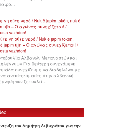
ίκαιρο…
ε γη ούτε νερό / Nuk ë japim tokën, nuk ë
im ujin – Ο αγώνας συνεχίζεται! /
testa vazhdon!
τοβουλία Αλβανών Μεταναστών και
ηλέγγυων Για δεύτερη συνεχόμενη
ομάδα συνεχίζουμε να διαδηλώνουμε
 να αντιστεκόμαστε στην αλβανική
έρνηση που ξεπουλά…
deo
έντευξη του Δημήτρη Λιβιεράτου για την