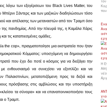
του
Καρ
ις λόγω των εξεγέρσεων του Black Lives Matter, του
πο
του Μπέρνι Σάντερς και των μαζικών διαδηλώσεων τόσο
σμού και απέλασης των μεταναστών από τον Τραμπ όσο
Ενα
Ανα
ύ της πανδημίας. Από την πλευρά της, η Καμάλα Χάρις
αστ
 και τις καταπιεσμένες ομάδες.
εργ
la the cop», πραγματοποίησε μια εκστρατεία που ήταν
 Δημοκρατικού Κόμματος: υποσχόμενη να δημιουργήσει
ρατό που έχει δει ποτέ ο κόσμος για να διεξάγει την
Η Ε
Αθή
με ενθουσιασμό να συνεχίσει να εξοπλίζει και να
νέο
ων Παλαιστινίων, μετατοπιζόμενη προς τα δεξιά και
Άργ
ρους πρόσβασης στις αμβλώσεις και την υποστήριξη
ΑΝΤ
«κλείσει τα σύνορα» και να επαναποινικοποιήσει τους
για
αι ο Τραμπ.