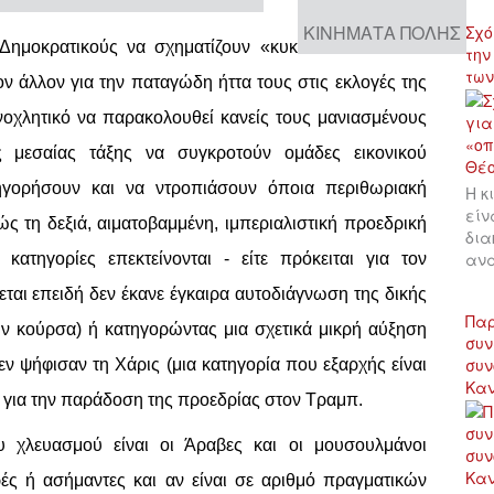
ΚΙΝΉΜΑΤΑ ΠΌΛΗΣ
Σχό
Δημοκρατικούς να σχηματίζουν «κυκλικά εκτελεστικά
την
των
 άλλον για την παταγώδη ήττα τους στις εκλογές της
νοχλητικό να παρακολουθεί κανείς τους μανιασμένους
ς μεσαίας τάξης να συγκροτούν ομάδες εικονικού
τηγορήσουν και να ντροπιάσουν όποια περιθωριακή
Η κ
είν
ς τη δεξιά, αιματοβαμμένη, ιμπεριαλιστική προεδρική
δια
αν
ατηγορίες επεκτείνονται - είτε πρόκειται για τον
ται επειδή δεν έκανε έγκαιρα αυτοδιάγνωση της δικής
Παρ
ν κούρσα) ή κατηγορώντας μια σχετικά μικρή αύξηση
συν
συν
εν ψήφισαν τη Χάρις (μια κατηγορία που εξαρχής είναι
Κα
 για την παράδοση της προεδρίας στον Τραμπ.
 χλευασμού είναι οι Άραβες και οι μουσουλμάνοι
ές ή ασήμαντες και αν είναι σε αριθμό πραγματικών