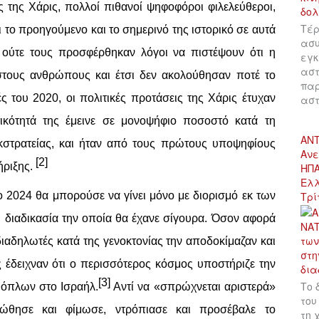
ς της Χάρις, πολλοί πιθανοί ψηφοφόροι φιλελεύθεροι,
Τέρ
 το προηγούμενο και το σημερινό της ιστορικό σε αυτά
ασυ
 ούτε τους προσφέρθηκαν λόγοι να πιστέψουν ότι η
εγκ
αστ
 στους ανθρώπους και έτσι δεν ακολούθησαν ποτέ το
παρ
ές του 2020, οι πολιτικές προτάσεις της Χάρις έτυχαν
αστ
κότητά της έμεινε σε μονοψήφιο ποσοστό κατά τη
ΑΝΤ
εκστρατείας, και ήταν από τους πρώτους υποψηφίους
Ανε
[2]
ήριξης.
ΗΠΑ
Ελλ
Τρί
ο 2024 θα μπορούσε να γίνει μόνο με διορισμό εκ των
 διαδικασία την οποία θα έχανε σίγουρα. Όσον αφορά
 διαδηλωτές κατά της γενοκτονίας την αποδοκίμαζαν και
 έδειχναν ότι ο περισσότερος κόσμος υποστήριζε την
[3]
Το 
 όπλων στο Ισραήλ.
Αντί να «σπρώχνεται αριστερά»
του
πώθησε και φίμωσε, ντρόπιασε και προσέβαλε το
τη 