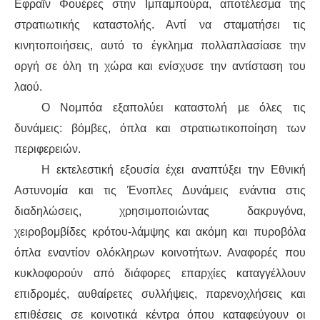
Εφραΐν Φουέρες στην Ιμπαμπούρα, αποτέλεσμα της
στρατιωτικής καταστολής. Αντί να σταματήσει τις
ΑΦΡΙΚΉ
κινητοποιήσεις, αυτό το έγκλημα πολλαπλασίασε την
οργή σε όλη τη χώρα και ενίσχυσε την αντίσταση του
ΕΡΓΑΤΙΚΌ ΚΊΝΗΜΑ
λαού.
ΚΙΝΗΤΟΠΟΙΉΣΕΙΣ
Ο Νομπόα εξαπολύει καταστολή με όλες τις
δυνάμεις: βόμβες, όπλα και στρατιωτικοποίηση των
ΕΙΔΉΣΕΙΣ
περιφερειών.
Η εκτελεστική εξουσία έχει αναπτύξει την Εθνική
ΑΝΑΚΟΙΝΏΣΕΙΣ
Αστυνομία και τις Ένοπλες Δυνάμεις ενάντια στις
ΑΝΑΛΎΣΕΙΣ
διαδηλώσεις, χρησιμοποιώντας δακρυγόνα,
χειροβομβίδες κρότου-λάμψης και ακόμη και πυροβόλα
ΚΙΝΉΜΑΤΑ
όπλα εναντίον ολόκληρων κοινοτήτων. Αναφορές που
κυκλοφορούν από διάφορες επαρχίες καταγγέλλουν
ΚΙΝΗΤΟΠΟΙΉΣΕΙΣ
επιδρομές, αυθαίρετες συλλήψεις, παρενοχλήσεις και
επιθέσεις σε κοινοτικά κέντρα όπου καταφεύγουν οι