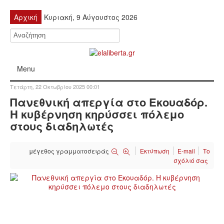
Αρχική
Κυριακή, 9 Αύγουστος 2026
Menu
Τετάρτη, 22 Οκτωβρίου 2025 00:01
ΠΟΛΙΤΙΚΉ
Πανεθνική απεργία στο Εκουαδόρ.
Η κυβέρνηση κηρύσσει πόλεμο
ΚΙΝΗΤΟΠΟΙΉΣΕΙΣ
στους διαδηλωτές
ΕΙΔΉΣΕΙΣ
μέγεθος γραμματοσειράς
Εκτύπωση
E-mail
Το
σχόλιό σας
ΑΝΑΚΟΙΝΏΣΕΙΣ
ΑΝΑΛΎΣΕΙΣ
ΟΙΚΟΝΟΜΊΑ