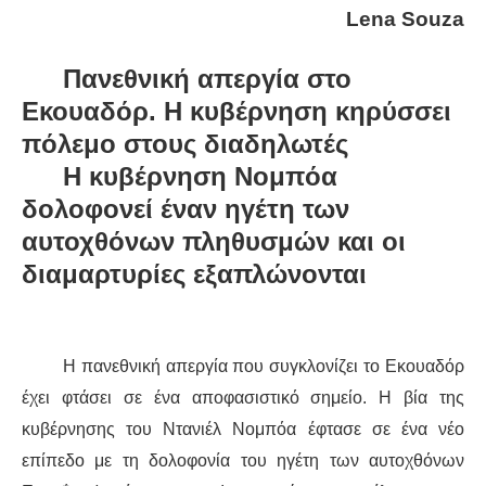
Lena Souza
ΔΙΕΘΝΉ
Πανεθνική απεργία στο
ΕΙΔΉΣΕΙΣ
Εκουαδόρ. Η κυβέρνηση κηρύσσει
πόλεμο στους διαδηλωτές
ΚΌΣΜΟΣ
Η κυβέρνηση Νομπόα
δολοφονεί έναν ηγέτη των
ΑΝΑΤΟΛΙΚΉ ΕΥΡΏΠΗ / ΒΑΛΚΆΝΙΑ
αυτοχθόνων πληθυσμών και οι
ΔΥΤΙΚΉ ΕΥΡΏΠΗ
διαμαρτυρίες εξαπλώνονται
ΜΈΣΗ ΑΝΑΤΟΛΉ / ΒΌΡΕΙΑ ΑΦΡΙΚΉ
Η πανεθνική απεργία που συγκλονίζει το Εκουαδόρ
ΒΌΡΕΙΑ ΑΜΕΡΙΚΉ
έχει φτάσει σε ένα αποφασιστικό σημείο. Η βία της
ΛΑΤΙΝΙΚΉ ΑΜΕΡΙΚΉ
κυβέρνησης του Ντανιέλ Νομπόα έφτασε σε ένα νέο
επίπεδο με τη δολοφονία του ηγέτη των αυτοχθόνων
ΑΣΊΑ / ΩΚΕΑΝΊΑ