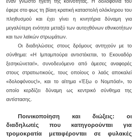
ΙΣΤΟΡΊΑ / ΘΕΩΡΊΑ
έναν γνωστό ηγέτη της κοινότητας. Η δολοφονία του
έφερε στο φως τη βίαιη κρατική καταστολή ολόκληρου του
ΙΣΤΟΡΊΑ
πληθυσμού και έχει γίνει η κινητήρια δύναμη για
μεγαλύτερη ενότητα μεταξύ των αυτοχθόνων εθνικοτήτων
ΘΕΩΡΊΑ
και των λαϊκών στρωμάτων.
Οι διαδηλώσεις στους δρόμους αντηχούν με το
ΠΟΛΙΤΙΣΜΌΣ
σύνθημα: «Η Ιμπαμπούρα αντιστέκεται, το Εκουαδόρ
ΛΟΓΟΤΕΧΝΊΑ / ΤΈΧΝΗ
ξεσηκώνεται!», συνοδευόμενο από άμεσες αναφορές
στους στρατιωτικούς, τους οποίους ο λαός αποκαλεί
ΜΟΥΣΙΚΉ
«δολοφόνους!», και το αίτημα «Έξω ο Νομπόα!», το
οποίο κερδίζει δύναμη ως κεντρικό σύνθημα της
ΚΙΝΗΜΑΤΟΓΡΆΦΟΣ
αντίστασης.
Ποινικοποίηση και διώξεις: οι
διαδηλωτές που κατηγορούνται για
τρομοκρατία μεταφέρονται σε φυλακές