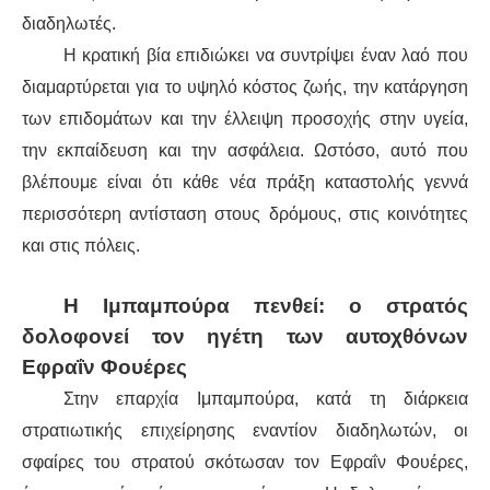
ΕΙΔΉΣΕΙΣ
διαδηλωτές.
ΑΝΑΚΟΙΝΏΣΕΙΣ
Η κρατική βία επιδιώκει να συντρίψει έναν λαό που
διαμαρτύρεται για το υψηλό κόστος ζωής, την κατάργηση
ΝΕΟΛΑΊΑ
των επιδομάτων και την έλλειψη προσοχής στην υγεία,
την εκπαίδευση και την ασφάλεια. Ωστόσο, αυτό που
ΑΝΤΙΦΑΣΙΣΤΙΚΌ
βλέπουμε είναι ότι κάθε νέα πράξη καταστολής γεννά
περισσότερη αντίσταση στους δρόμους, στις κοινότητες
ΑΝΤΙΡΑΤΣΙΣΤΙΚΌ
και στις πόλεις.
ΓΥΝΑΙΚΕΊΟ
Η Ιμπαμπούρα πενθεί: ο στρατός
LGBTQIA+
δολοφονεί τον ηγέτη των αυτοχθόνων
Εφραΐν Φουέρες
ΠΕΡΙΒΆΛΛΟΝ
Στην επαρχία Ιμπαμπούρα, κατά τη διάρκεια
στρατιωτικής επιχείρησης εναντίον διαδηλωτών, οι
ΚΙΝΉΜΑΤΑ ΠΌΛΗΣ
σφαίρες του στρατού σκότωσαν τον Εφραΐν Φουέρες,