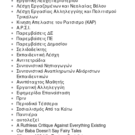
Εργατική Λέσχη Περιστερίου
Λέσχη Εργαζομένων και Νεολαίας Βόλου
Λέσχη Εργασίας Αλληλεγγύης και Πολιτισμού
Τρικάλων
Κινηση Απελαστε τον Ρατσισμο (ΚΑΡ)
Α.Ρ.Σ.Ι.
Παρεμβάσεις ΔΕ
Παρεμβάσεις ΠΕ
Παρεμβάσεις Δημοσίου
Σελιδοδείκτης
Εκπαιδευτική Λέσχη
Αντιτετράδια
Συντονιστικό Νηπιαγωγών
Συντονιστικό Αναπληρωτών Αδιόριστων
Εκπαιδευτικών
Ανυπόταχτος Μαθητής
Εργατική Αλληλεγγύη
Εφημερίδα Επανάσταση
Πριν
Περιοδικό Τέσσερα
Σοσιαλισμός Από τα Κάτω
Παντιέρα
αυτολεξεί
A Ruthless Critique Against Everything Existing
Our Baba Doesn’t Say Fairy Tales