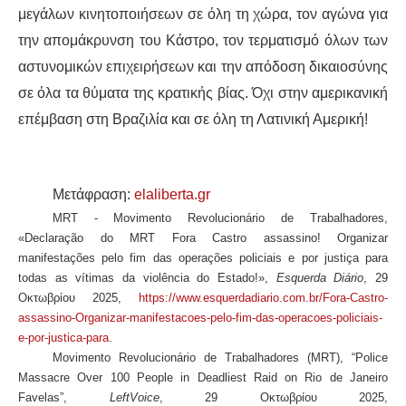
μεγάλων κινητοποιήσεων σε όλη τη χώρα, τον αγώνα για
την απομάκρυνση του Κάστρο, τον τερματισμό όλων των
αστυνομικών επιχειρήσεων και την απόδοση δικαιοσύνης
σε όλα τα θύματα της κρατικής βίας. Όχι στην αμερικανική
επέμβαση στη Βραζιλία και σε όλη τη Λατινική Αμερική!
Μετάφραση:
elaliberta.gr
MRT - Movimento Revolucionário de Trabalhadores,
«Declaração do MRT Fora Castro assassino! Organizar
manifestações pelo fim das operações policiais e por justiça para
todas as vítimas da violência do Estado!»,
Esquerda Diário
, 29
Οκτωβρίου 2025,
https://www.esquerdadiario.com.br/Fora-Castro-
assassino-Organizar-manifestacoes-pelo-fim-das-operacoes-policiais-
e-por-justica-para
.
Movimento Revolucionário de Trabalhadores (MRT), “Police
Massacre Over 100 People in Deadliest Raid on Rio de Janeiro
Favelas”,
LeftVoice
, 29 Οκτωβρίου 2025,