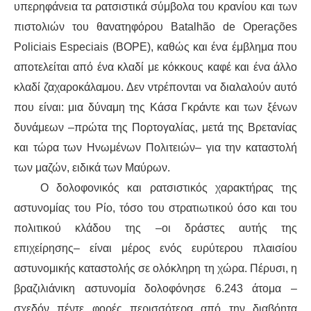
υπερηφάνεια τα ρατσιστικά σύμβολα του κρανίου και των
πιστολιών του θανατηφόρου Batalhão de Operações
Policiais Especiais (BOPE), καθώς και ένα έμβλημα που
αποτελείται από ένα κλαδί με κόκκους καφέ και ένα άλλο
κλαδί ζαχαροκάλαμου. Δεν ντρέπονται να διαλαλούν αυτό
που είναι: μια δύναμη της Κάσα Γκράντε και των ξένων
δυνάμεων –πρώτα της Πορτογαλίας, μετά της Βρετανίας
και τώρα των Ηνωμένων Πολιτειών– για την καταστολή
των μαζών, ειδικά των Μαύρων.
Ο δολοφονικός και ρατσιστικός χαρακτήρας της
αστυνομίας του Ρίο, τόσο του στρατιωτικού όσο και του
πολιτικού κλάδου της –οι δράστες αυτής της
επιχείρησης– είναι μέρος ενός ευρύτερου πλαισίου
αστυνομικής καταστολής σε ολόκληρη τη χώρα. Πέρυσι, η
βραζιλιάνικη αστυνομία δολοφόνησε 6.243 άτομα –
σχεδόν πέντε φορές περισσότερα από την διαβόητα