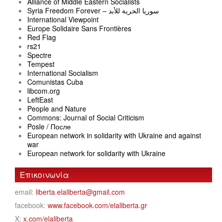
Alliance of Middle Eastern Socialists
Syria Freedom Forever – سوريا الحرية للأبد
International Viewpoint
Europe Solidaire Sans Frontières
Red Flag
rs21
Spectre
Tempest
International Socialism
Comunistas Cuba
libcom.org
LeftEast
People and Nature
Commons: Journal of Social Criticism
Posle / После
European network in solidarity with Ukraine and against
war
European network for solidarity with Ukraine
Επικοινωνία
email:
liberta.elaliberta@gmail.com
facebook:
www.facebook.com/elaliberta.gr
X:
x.com/elaliberta