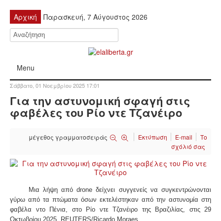
Αρχική
Παρασκευή, 7 Αύγουστος 2026
Menu
Σάββατο, 01 Νοεμβρίου 2025 17:01
ΠΟΛΙΤΙΚΉ
Για την αστυνομική σφαγή στις
φαβέλες του Ρίο ντε Τζανέιρο
ΚΙΝΗΤΟΠΟΙΉΣΕΙΣ
μέγεθος γραμματοσειράς
Εκτύπωση
E-mail
Το
ΕΙΔΉΣΕΙΣ
σχόλιό σας
ΑΝΑΚΟΙΝΏΣΕΙΣ
ΑΝΑΛΎΣΕΙΣ
Μια λήψη από drone δείχνει συγγενείς να συγκεντρώνονται
γύρω από τα πτώματα όσων εκτελέστηκαν από την αστυνομία στη
φαβέλα ντο Πένια, στο Ρίο ντε Τζανέιρο της Βραζιλίας, στις 29
ΟΙΚΟΝΟΜΊΑ
Οκτωβρίου 2025. REUTERS/Ricardo Moraes