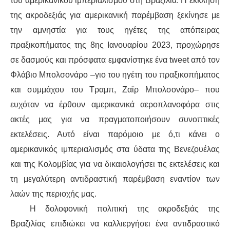
του αμερικανικού ιμπεριαλισμού στη Βραζιλία. Η έκκληση
ΙΣΤΟΡΊΑ / ΘΕΩΡΊΑ
της ακροδεξιάς για αμερικανική παρέμβαση ξεκίνησε με
ΙΣΤΟΡΊΑ
την αμνηστία για τους ηγέτες της απόπειρας
πραξικοπήματος της 8ης Ιανουαρίου 2023, προχώρησε
ΘΕΩΡΊΑ
σε δασμούς και πρόσφατα εμφανίστηκε ένα tweet από τον
Φλάβιο Μπολσονάρο –γιο του ηγέτη του πραξικοπήματος
ΠΟΛΙΤΙΣΜΌΣ
και συμμάχου του Τραμπ, Ζαΐρ Μπολσονάρο– που
ευχόταν να έρθουν αμερικανικά αεροπλανοφόρα στις
ΛΟΓΟΤΕΧΝΊΑ / ΤΈΧΝΗ
ακτές μας για να πραγματοποιήσουν συνοπτικές
ΜΟΥΣΙΚΉ
εκτελέσεις. Αυτό είναι παρόμοιο με ό,τι κάνει ο
αμερικανικός ιμπεριαλισμός στα ύδατα της Βενεζουέλας
ΚΙΝΗΜΑΤΟΓΡΆΦΟΣ
και της Κολομβίας για να δικαιολογήσει τις εκτελέσεις και
τη μεγαλύτερη αντιδραστική παρέμβαση εναντίον των
λαών της περιοχής μας.
Η δολοφονική πολιτική της ακροδεξιάς της
Βραζιλίας επιδιώκει να καλλιεργήσει ένα αντιδραστικό