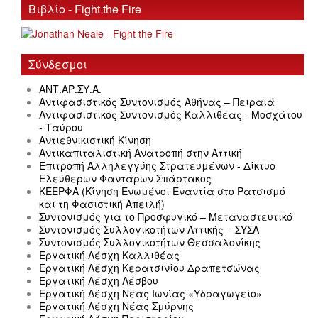
Βιβλίο - Fight the Fire
Σύνδεσμοι
ΑΝΤ.ΑΡ.ΣΥ.Α.
Αντιφασιστικός Συντονισμός Αθήνας – Πειραιά
Αντιφασιστικός Συντονισμός Καλλιθέας - Μοσχάτου
- Ταύρου
Αντιεθνικιστική Κίνηση
Αντικαπιταλιστική Ανατροπή στην Αττική
Επιτροπή Αλληλεγγύης Στρατευμένων - Δίκτυο
Ελεύθερων Φαντάρων Σπάρτακος
ΚΕΕΡΦΑ (Κίνηση Ενωμένοι Εναντία στο Ρατσισμό
και τη Φασιστική Απειλή)
Συντονισμός για το Προσφυγικό – Μεταναστευτικό
Συντονισμός Συλλογικοτήτων Αττικής – ΣΥΣΑ
Συντονισμός Συλλογικοτήτων Θεσσαλονίκης
Εργατική Λέσχη Καλλιθέας
Εργατική Λέσχη Κερατσινίου Δραπετσώνας
Εργατική Λέσχη Λέσβου
Εργατική Λέσχη Νέας Ιωνίας «Υδραγωγείο»
Εργατική Λέσχη Νέας Σμύρνης