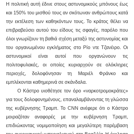
ΕΙΔΉΣΕΙΣ
Η πολιτική αυτή έδινε στους αστυνομικούς μπόνους έως
και 150% του μισθού τους αν σκότωναν ανθρώπους κατά
ΑΝΑΚΟΙΝΏΣΕΙΣ
την εκτέλεση των καθηκόντων τους. Το κράτος θέλει να
ΝΕΟΛΑΊΑ
επιβραβεύσει αυτού του είδους τις σφαγές, παρόλο που
όλοι γνωρίζουν τη βαθιά σχέση μεταξύ της αστυνομίας και
ΑΝΤΙΦΑΣΙΣΤΙΚΌ
του οργανωμένου εγκλήματος στο Ρίο ντε Τζανέιρο. Οι
αστυνομικοί είναι αυτοί που οργανώνουν τις
ΑΝΤΙΡΑΤΣΙΣΤΙΚΌ
πολιτοφυλακές, οι οποίες κυριαρχούν σε ολόκληρες
περιοχές, δολοφόνησαν τη Μαριέλ Φράνκο και
ΓΥΝΑΙΚΕΊΟ
εμπλέκονται καθημερινά σε σκάνδαλα.
LGBTQIA+
Ο Κάστρο υιοθέτησε τον όρο «ναρκοτρομοκράτες»
για τους δολοφονημένους, επαναλαμβάνοντας τη γλώσσα
ΠΕΡΙΒΆΛΛΟΝ
της κυβέρνησης Τραμπ. Το CNN ανέφερε ότι ο Κάστρο
μοιραζόταν αναφορές με την κυβέρνηση Τραμπ,
ΚΙΝΉΜΑΤΑ ΠΌΛΗΣ
επιδιώκοντας νομιμοποίηση και μεγαλύτερη παρέμβαση