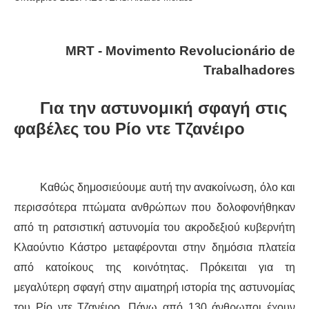
ΔΙΕΘΝΉ
MRT - Movimento Revolucionário de
ΕΙΔΉΣΕΙΣ
Trabalhadores
ΚΌΣΜΟΣ
Για την αστυνομική σφαγή στις
φαβέλες του Ρίο ντε Τζανέιρο
ΑΝΑΤΟΛΙΚΉ ΕΥΡΏΠΗ / ΒΑΛΚΆΝΙΑ
ΔΥΤΙΚΉ ΕΥΡΏΠΗ
Καθώς δημοσιεύουμε αυτή την ανακοίνωση, όλο και
ΜΈΣΗ ΑΝΑΤΟΛΉ / ΒΌΡΕΙΑ ΑΦΡΙΚΉ
περισσότερα πτώματα ανθρώπων που δολοφονήθηκαν
από τη ρατσιστική αστυνομία του ακροδεξιού κυβερνήτη
ΒΌΡΕΙΑ ΑΜΕΡΙΚΉ
Κλαούντιο Κάστρο μεταφέρονται στην δημόσια πλατεία
από κατοίκους της κοινότητας. Πρόκειται για τη
ΛΑΤΙΝΙΚΉ ΑΜΕΡΙΚΉ
μεγαλύτερη σφαγή στην αιματηρή ιστορία της αστυνομίας
ΑΣΊΑ / ΩΚΕΑΝΊΑ
του Ρίο ντε Τζανέιρο. Πάνω από 130 άνθρωποι έχουν