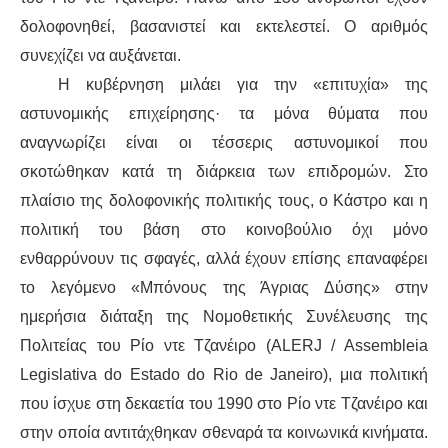
δολοφονηθεί, βασανιστεί και εκτελεστεί. Ο αριθμός
ΑΦΡΙΚΉ
συνεχίζει να αυξάνεται.
Η κυβέρνηση μιλάει για την «επιτυχία» της
ΕΡΓΑΤΙΚΌ ΚΊΝΗΜΑ
αστυνομικής επιχείρησης· τα μόνα θύματα που
αναγνωρίζει είναι οι τέσσερις αστυνομικοί που
ΚΙΝΗΤΟΠΟΙΉΣΕΙΣ
σκοτώθηκαν κατά τη διάρκεια των επιδρομών. Στο
ΕΙΔΉΣΕΙΣ
πλαίσιο της δολοφονικής πολιτικής τους, ο Κάστρο και η
πολιτική του βάση στο κοινοβούλιο όχι μόνο
ΑΝΑΚΟΙΝΏΣΕΙΣ
ενθαρρύνουν τις σφαγές, αλλά έχουν επίσης επαναφέρει
το λεγόμενο «Μπόνους της Άγριας Δύσης» στην
ΑΝΑΛΎΣΕΙΣ
ημερήσια διάταξη της Νομοθετικής Συνέλευσης της
Πολιτείας του Ρίο ντε Τζανέιρο (ALERJ / Assembleia
ΚΙΝΉΜΑΤΑ
Legislativa do Estado do Rio de Janeiro), μια πολιτική
ΚΙΝΗΤΟΠΟΙΉΣΕΙΣ
που ίσχυε στη δεκαετία του 1990 στο Ρίο ντε Τζανέιρο και
στην οποία αντιτάχθηκαν σθεναρά τα κοινωνικά κινήματα.